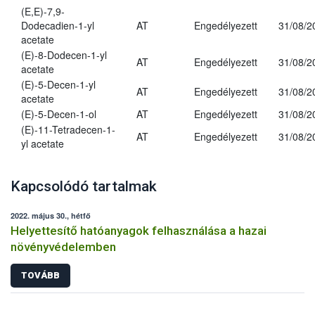
(E,E)-7,9-
Dodecadien-1-yl
AT
Engedélyezett
31/08/2
acetate
(E)-8-Dodecen-1-yl
AT
Engedélyezett
31/08/2
acetate
(E)-5-Decen-1-yl
AT
Engedélyezett
31/08/2
acetate
(E)-5-Decen-1-ol
AT
Engedélyezett
31/08/2
(E)-11-Tetradecen-1-
AT
Engedélyezett
31/08/2
yl acetate
Kapcsolódó tartalmak
2022. május 30., hétfő
Helyettesítő hatóanyagok felhasználása a hazai
növényvédelemben
TOVÁBB