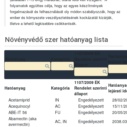
folyamatok együttes célja, hogy az egyes készítmények
forgalmazását és felhasználását oly módon szabályozzák, hogy az
ember és környezete veszélyeztetésének kockázatát kizárják,
illetve a lehető legkisebbre csökkentsék.
Növényvédő szer hatóanyag lista
1107/2009 EK
Hatóanya
Hatóanyag
Kategória
Rendelet szerinti
lejárati id
állapot
1107/2009 EK
Hatóanya
Hatóanyag
Kategória
Rendelet szerinti
lejárati id
állapot
Acetamiprid
IN
Engedélyezett
28/02/2
Acequinocyl
AC
Engedélyezett
15/11/2
ABE-IT 56
FU
Engedélyezett
20/05/2
Abamectin (aka
AC, IN
Engedélyezett
2038.03
avermectin)