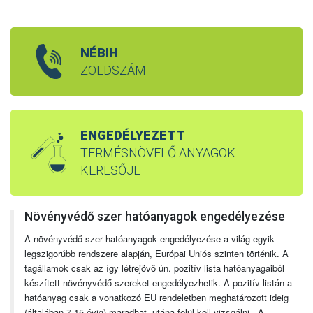
NÉBIH
ZÖLDSZÁM
ENGEDÉLYEZETT
TERMÉSNÖVELŐ ANYAGOK
KERESŐJE
Növényvédő szer hatóanyagok engedélyezése
A növényvédő szer hatóanyagok engedélyezése a világ egyik
legszigorúbb rendszere alapján, Európai Uniós szinten történik. A
tagállamok csak az így létrejövő ún. pozitív lista hatóanyagaiból
készített növényvédő szereket engedélyezhetik. A pozitív listán a
hatóanyag csak a vonatkozó EU rendeletben meghatározott ideig
(általában 7-15 évig) maradhat, utána felül kell vizsgálni. A