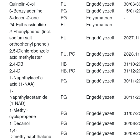
Quinolin-8-ol
FU
Engedélyezett
30/06/3
6-Benzyladenine
PG
Engedélyezett
15/01/2
3-decen-2-one
PG
Folyamatban
-
24-Epibrassinolide
EL
Folyamatban
-
2-Phenylphenol (incl.
sodium salt
FU
Engedélyezett
2027.11
orthophenyl phenol)
2,5-Dichlorobenzoic
FU, PG
Engedélyezett
2026.11
acid methylester
2,4-DB
HB
Engedélyezett
31/10/2
2,4-D
HB, PG
Engedélyezett
31/12/2
1-Naphthylacetic
PG
Engedélyezett
30/11/2
acid (1-NAA)
1-
Naphthylacetamide
PG
Engedélyezett
30/11/2
(1-NAD)
1-Methyl-
PG
Engedélyezett
31/07/2
cyclopropene
1-Decanol
PG
Engedélyezett
30/06/2
1,4-
PG
Engedélyezett
30/09/2
Dimethylnaphthalene