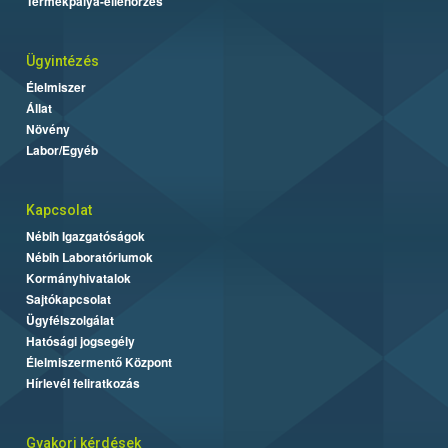
Termékpálya-ellenőrzés
Ügyintézés
Élelmiszer
Állat
Növény
Labor/Egyéb
Kapcsolat
Nébih Igazgatóságok
Nébih Laboratóriumok
Kormányhivatalok
Sajtókapcsolat
Ügyfélszolgálat
Hatósági jogsegély
Élelmiszermentő Központ
Hírlevél feliratkozás
Gyakori kérdések