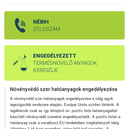
NÉBIH
ZÖLDSZÁM
ENGEDÉLYEZETT
TERMÉSNÖVELŐ ANYAGOK
KERESŐJE
Növényvédő szer hatóanyagok engedélyezése
A növényvédő szer hatóanyagok engedélyezése a világ egyik
legszigorúbb rendszere alapján, Európai Uniós szinten történik. A
tagállamok csak az így létrejövő ún. pozitív lista hatóanyagaiból
készített növényvédő szereket engedélyezhetik. A pozitív listán a
hatóanyag csak a vonatkozó EU rendeletben meghatározott ideig
(általában 7-15 évig) maradhat, utána felül kell vizsgálni. A