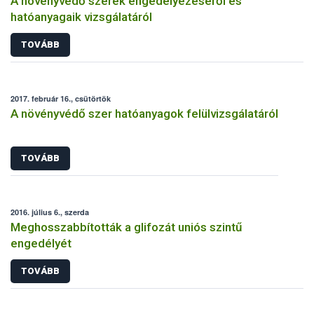
A növényvédő szerek engedélyezéséről és
hatóanyagaik vizsgálatáról
TOVÁBB
2017. február 16., csütörtök
A növényvédő szer hatóanyagok felülvizsgálatáról
TOVÁBB
2016. július 6., szerda
Meghosszabbították a glifozát uniós szintű
engedélyét
TOVÁBB