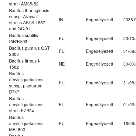
strain AM65-52
Bacillus thuringiensis
subsp. Aizawai
IN
Engedélyezett
2038.
strains ABTS-1857
and GC-91
Bacillus subtilis
FU
Engedélyezett
20/10
IAB/BS03
Bacillus pumilus QST
FU
Engedélyezett
31/08
2808
Bacillus firmus I-
NE
Engedélyezett
30/09
1582
Bacillus
amyloliquefaciens
FU
Engedélyezett
31/08
subsp. plantarum
D747
Bacillus
amyloliquefaciens
FU
Engedélyezett
01/06
strain FZB24
Bacillus
amyloliquefaciens
FU
Engedélyezett
16/09
MBI 600