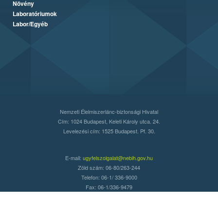
Növény
Laboratóriumok
Labor/Egyéb
Nemzeti Élelmiszerlánc-biztonsági Hivatal
Cím: 1024 Budapest, Keleti Károly utca. 24.
Levelezési cím: 1525 Budapest. Pf. 30.
E-mail:
ugyfelszolgalat@nebih.gov.hu
Zöld szám: 06-80/263-244
Telefon: 06-1/ 336-9000
Fax: 06-1/336-9479