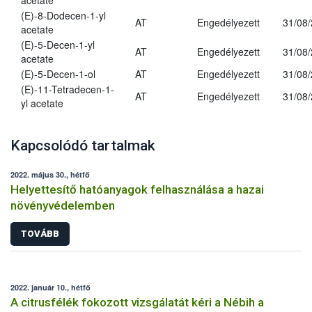
acetate
(E)-8-Dodecen-1-yl
AT
Engedélyezett
31/08
acetate
(E)-5-Decen-1-yl
AT
Engedélyezett
31/08
acetate
(E)-5-Decen-1-ol
AT
Engedélyezett
31/08
(E)-11-Tetradecen-1-
AT
Engedélyezett
31/08
yl acetate
Kapcsolódó tartalmak
2022. május 30., hétfő
Helyettesítő hatóanyagok felhasználása a hazai
növényvédelemben
TOVÁBB
2022. január 10., hétfő
A citrusfélék fokozott vizsgálatát kéri a Nébih a