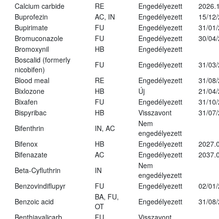
Calcium carbide
RE
Engedélyezett
2026.1
Buprofezin
AC, IN
Engedélyezett
15/12
Bupirimate
FU
Engedélyezett
31/01
Bromuconazole
FU
Engedélyezett
30/04
Bromoxynil
HB
Engedélyezett
Boscalid (formerly
FU
Engedélyezett
31/03
nicobifen)
Blood meal
RE
Engedélyezett
31/08
Bixlozone
HB
Új
21/04
Bixafen
FU
Engedélyezett
31/10
Bispyribac
HB
Visszavont
31/07
Nem
Bifenthrin
IN, AC
engedélyezett
Bifenox
HB
Engedélyezett
2027.0
Bifenazate
AC
Engedélyezett
2037.
Nem
Beta-Cyfluthrin
IN
engedélyezett
Benzovindiflupyr
FU
Engedélyezett
02/01
BA, FU,
Benzoic acid
Engedélyezett
31/08
OT
Benthiavalicarb
FU
Visszavont