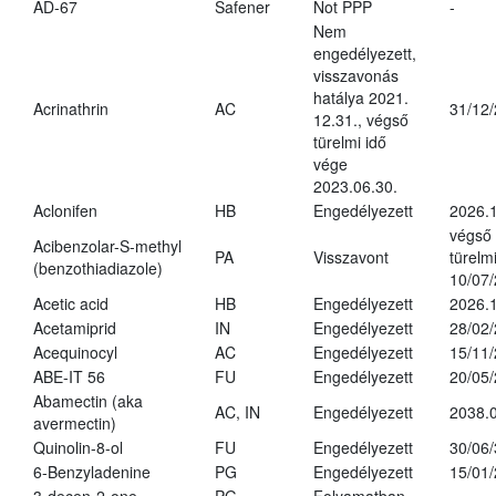
AD-67
Safener
Not PPP
-
Nem
engedélyezett,
visszavonás
hatálya 2021.
Acrinathrin
AC
31/12
12.31., végső
türelmi idő
vége
2023.06.30.
Aclonifen
HB
Engedélyezett
2026.
végső
Acibenzolar-S-methyl
PA
Visszavont
türelmi
(benzothiadiazole)
10/07
Acetic acid
HB
Engedélyezett
2026.1
Acetamiprid
IN
Engedélyezett
28/02
Acequinocyl
AC
Engedélyezett
15/11
ABE-IT 56
FU
Engedélyezett
20/05
Abamectin (aka
AC, IN
Engedélyezett
2038.
avermectin)
Quinolin-8-ol
FU
Engedélyezett
30/06
6-Benzyladenine
PG
Engedélyezett
15/01