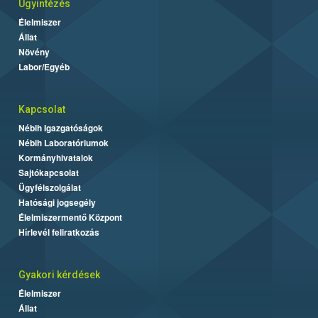
Ügyintézés
Élelmiszer
Állat
Növény
Labor/Egyéb
Kapcsolat
Nébih Igazgatóságok
Nébih Laboratóriumok
Kormányhivatalok
Sajtókapcsolat
Ügyfélszolgálat
Hatósági jogsegély
Élelmiszermentő Központ
Hírlevél feliratkozás
Gyakori kérdések
Élelmiszer
Állat