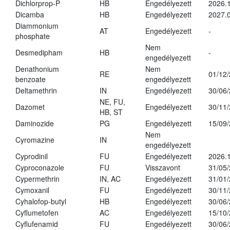
Dichlorprop-P
HB
Engedélyezett
2026.
Dicamba
HB
Engedélyezett
2027.0
Diammonium
AT
Engedélyezett
-
phosphate
Nem
Desmedipham
HB
-
engedélyezett
Denathonium
Nem
RE
01/12
benzoate
engedélyezett
Deltamethrin
IN
Engedélyezett
30/06
NE, FU,
Dazomet
Engedélyezett
30/11
HB, ST
Daminozide
PG
Engedélyezett
15/09
Nem
Cyromazine
IN
engedélyezett
Cyprodinil
FU
Engedélyezett
2026.
Cyproconazole
FU
Visszavont
31/05
Cypermethrin
IN, AC
Engedélyezett
31/01
Cymoxanil
FU
Engedélyezett
30/11
Cyhalofop-butyl
HB
Engedélyezett
30/06
Cyflumetofen
AC
Engedélyezett
15/10
Cyflufenamid
FU
Engedélyezett
30/06