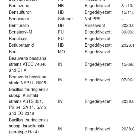
Bentazone
HB
Engedélyezett
31/10
Bensulfuron
HB
Engedélyezett
15/11
Benoxacor
Safener
Not PPP
-
Benfluralin
HB
Visszavont
2023.
Benalaxyl-M
FU
Engedélyezett
30/09
Benalaxyl
FU
Engedélyezett
Beflubutamid
HB
Engedélyezett
2026.
Beer
MO
Engedélyezett
-
Beauveria bassiana
strains ATCC 74040
IN
Engedélyezett
15/09
and GHA
Beauveria bassiana
IN
Engedélyezett
07/06
strain NPP111B005
Bacillus thuringiensis
subsp. Kurstaki
strains ABTS 351,
IN
Engedélyezett
2038.
PB 54, SA 11, SA12
and EG 2348
Bacillus thuringiensis
subsp. Israeliensis
IN
Engedélyezett
2038.
(serotype H-14)