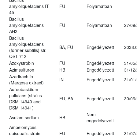
Bacillus
amyloliquefaciens IT-
FU
Folyamatban
-
45
Bacillus
amyloliquefaciens
FU
Folyamatban
27/09
AH2
Bacillus
amyloliquefaciens
BA, FU
Engedélyezett
2038.
(former subtilis) str.
QST 713
Azoxystrobin
FU
Engedélyezett
31/05
Azimsulfuron
HB
Engedélyezett
31/12
Azadirachtin
IN
Engedélyezett
31/01
(Margosa extract)
Aureobasidium
pullulans (strains
FU, BA
Engedélyezett
30/06
DSM 14940 and
DSM 14941)
Nem
Asulam sodium
HB
-
engedélyezett
Ampelomyces
quisqualis strain
FU
Engedélyezett
31/07