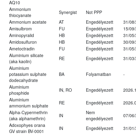
AQ10
Ammonium
Synergist
Not PPP
thiocyanate
Ammonium acetate
AT
Engedélyezett
31/08
Amisulbrom
FU
Engedélyezett
15/09
Aminopyralid
HB
Engedélyezett
31/05
Amidosulfuron
HB
Engedélyezett
30/09
Ametoctradin
FU
Engedélyezett
31/05
Aluminium silicate
RE
Engedélyezett
31/03
(aka kaolin)
Aluminium
potassium sulphate
BA
Folyamatban
-
dodecahydrate
Aluminium
IN, RO
Engedélyezett
2026.1
phosphide
Aluminium
RE
Engedélyezett
2026.0
ammonium sulphate
Alpha-Cypermethrin
Nem
IN
07/06
(aka alphamethrin)
engedélyezett
Adoxophyes orana
IN
Engedélyezett
31/01
GV strain BV-0001