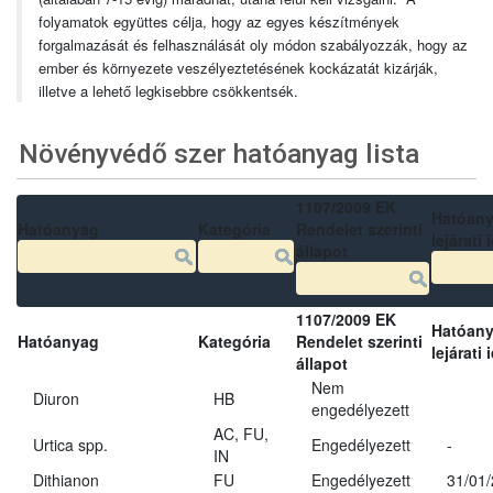
folyamatok együttes célja, hogy az egyes készítmények
forgalmazását és felhasználását oly módon szabályozzák, hogy az
ember és környezete veszélyeztetésének kockázatát kizárják,
illetve a lehető legkisebbre csökkentsék.
Növényvédő szer hatóanyag lista
1107/2009 EK
Hatóan
Hatóanyag
Kategória
Rendelet szerinti
lejárati 
állapot
1107/2009 EK
Hatóan
Hatóanyag
Kategória
Rendelet szerinti
lejárati 
állapot
Nem
Diuron
HB
engedélyezett
AC, FU,
Urtica spp.
Engedélyezett
-
IN
Dithianon
FU
Engedélyezett
31/01