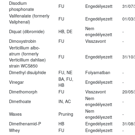
Disodium
FU
Engedélyezett
31/07
phosphonate
Valifenalate (formerly
FU
Engedélyezett
01/03
Valiphenal)
Nem
Diquat (dibromide)
HB, DE
-
engedélyezett
Dimoxystrobin
FU
Visszavont
-
Verticillium albo-
atrum (formerly
FU
Engedélyezett
31/10
Verticillium dahliae)
strain WCS850
Dimethyl disulphide
FU, NE
Folyamatban
-
BA, FU,
Vinegar
Engedélyezett
-
HB
Dimethomorph
FU
Visszavont
20/05
Nem
Dimethoate
IN, AC
-
engedélyezett
Nem
Waxes
Pruning
-
engedélyezett
Dimethenamid-P
HB
Engedélyezett
31/08
Whey
FU
Engedélyezett
-