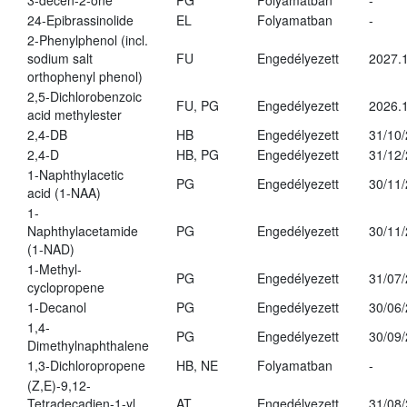
3-decen-2-one
PG
Folyamatban
-
24-Epibrassinolide
EL
Folyamatban
-
2-Phenylphenol (incl.
sodium salt
FU
Engedélyezett
2027.1
orthophenyl phenol)
2,5-Dichlorobenzoic
FU, PG
Engedélyezett
2026.
acid methylester
2,4-DB
HB
Engedélyezett
31/10
2,4-D
HB, PG
Engedélyezett
31/12
1-Naphthylacetic
PG
Engedélyezett
30/11
acid (1-NAA)
1-
Naphthylacetamide
PG
Engedélyezett
30/11
(1-NAD)
1-Methyl-
PG
Engedélyezett
31/07
cyclopropene
1-Decanol
PG
Engedélyezett
30/06
1,4-
PG
Engedélyezett
30/09
Dimethylnaphthalene
1,3-Dichloropropene
HB, NE
Folyamatban
-
(Z,E)-9,12-
Tetradecadien-1-yl
AT
Engedélyezett
31/08