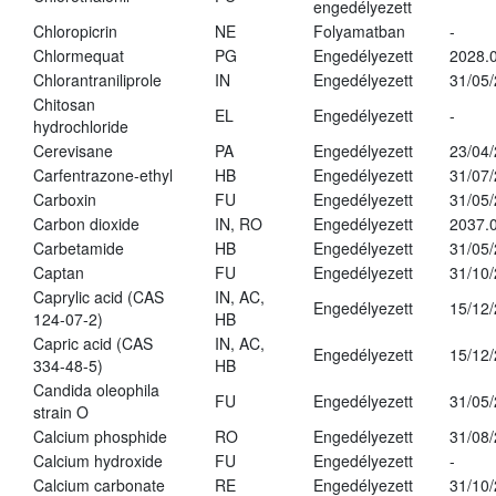
engedélyezett
Chloropicrin
NE
Folyamatban
-
Chlormequat
PG
Engedélyezett
2028.0
Chlorantraniliprole
IN
Engedélyezett
31/05
Chitosan
EL
Engedélyezett
-
hydrochloride
Cerevisane
PA
Engedélyezett
23/04
Carfentrazone-ethyl
HB
Engedélyezett
31/07
Carboxin
FU
Engedélyezett
31/05
Carbon dioxide
IN, RO
Engedélyezett
2037.
Carbetamide
HB
Engedélyezett
31/05
Captan
FU
Engedélyezett
31/10
Caprylic acid (CAS
IN, AC,
Engedélyezett
15/12
124-07-2)
HB
Capric acid (CAS
IN, AC,
Engedélyezett
15/12
334-48-5)
HB
Candida oleophila
FU
Engedélyezett
31/05
strain O
Calcium phosphide
RO
Engedélyezett
31/08
Calcium hydroxide
FU
Engedélyezett
-
Calcium carbonate
RE
Engedélyezett
31/10