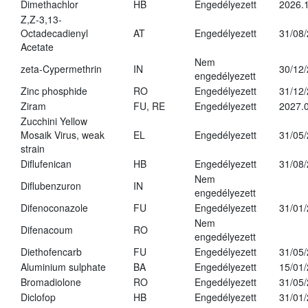
Dimethachlor
HB
Engedélyezett
2026.1
Z,Z-3,13-
Octadecadienyl
AT
Engedélyezett
31/08
Acetate
Nem
zeta-Cypermethrin
IN
30/12
engedélyezett
Zinc phosphide
RO
Engedélyezett
31/12
Ziram
FU, RE
Engedélyezett
2027.
Zucchini Yellow
Mosaik Virus, weak
EL
Engedélyezett
31/05
strain
Diflufenican
HB
Engedélyezett
31/08
Nem
Diflubenzuron
IN
engedélyezett
Difenoconazole
FU
Engedélyezett
31/01
Nem
Difenacoum
RO
engedélyezett
Diethofencarb
FU
Engedélyezett
31/05
Aluminium sulphate
BA
Engedélyezett
15/01
Bromadiolone
RO
Engedélyezett
31/05
Diclofop
HB
Engedélyezett
31/01