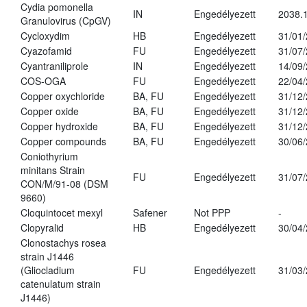
Cydia pomonella
IN
Engedélyezett
2038.
Granulovirus (CpGV)
Cycloxydim
HB
Engedélyezett
31/01
Cyazofamid
FU
Engedélyezett
31/07
Cyantraniliprole
IN
Engedélyezett
14/09
COS-OGA
FU
Engedélyezett
22/04
Copper oxychloride
BA, FU
Engedélyezett
31/12
Copper oxide
BA, FU
Engedélyezett
31/12
Copper hydroxide
BA, FU
Engedélyezett
31/12
Copper compounds
BA, FU
Engedélyezett
30/06
Coniothyrium
minitans Strain
FU
Engedélyezett
31/07
CON/M/91-08 (DSM
9660)
Cloquintocet mexyl
Safener
Not PPP
-
Clopyralid
HB
Engedélyezett
30/04
Clonostachys rosea
strain J1446
(Gliocladium
FU
Engedélyezett
31/03
catenulatum strain
J1446)