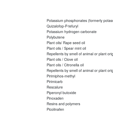
Potassium phosphonates (formerly potas
Quizalofop-P-tefuryl
Potassium hydrogen carbonate
Polybutene
Plant oils/ Rape seed oil
Plant oils / Spear mint oil
Repellents by smell of animal or plant origi
Plant oils / Clove oil
Plant oils / Citronella oil
Repellents by smell of animal or plant orig
Pirimiphos-methyl
Pirimicarb
Rescalure
Piperonyl butoxide
Pinoxaden
Resins and polymers
Picolinafen