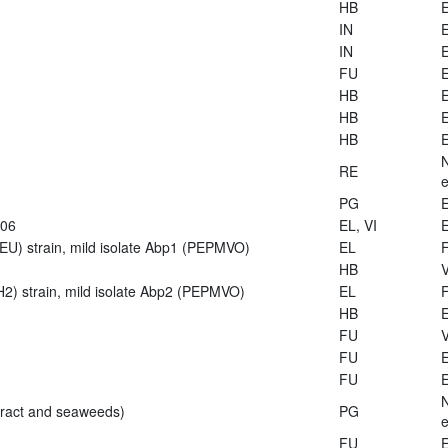
HB
E
IN
E
IN
E
FU
E
HB
E
HB
E
HB
E
RE
e
PG
E
906
EL, VI
E
U) strain, mild isolate Abp1 (PEPMVO)
EL
HB
V
2) strain, mild isolate Abp2 (PEPMVO)
EL
HB
E
FU
V
FU
E
FU
E
tract and seaweeds)
PG
e
FU
E