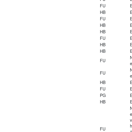
FU
E
HB
E
FU
E
HB
E
HB
E
FU
E
HB
E
HB
E
FU
e
FU
e
HB
E
FU
E
PG
E
HB
E
e
v
h
FU
1