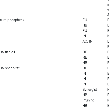
t
2
sium phosphite)
FU
E
HB
E
FU
E
IN
AC, IN
E
-
E
n/ fish oil
RE
E
RE
E
HB
E
in/ sheep fat
RE
E
IN
E
IN
E
IN
E
Synergist
HB
E
Pruning
HB
E