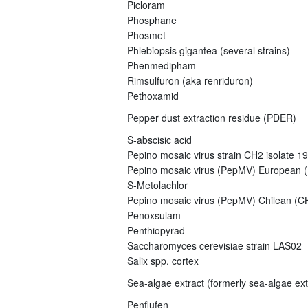
Picloram
Phosphane
Phosmet
Phlebiopsis gigantea (several strains)
Phenmedipham
Rimsulfuron (aka renriduron)
Pethoxamid
Pepper dust extraction residue (PDER)
S-abscisic acid
Pepino mosaic virus strain CH2 isolate 1
Pepino mosaic virus (PepMV) European (E
S-Metolachlor
Pepino mosaic virus (PepMV) Chilean (CH
Penoxsulam
Penthiopyrad
Saccharomyces cerevisiae strain LAS02
Salix spp. cortex
Sea-algae extract (formerly sea-algae ex
Penflufen