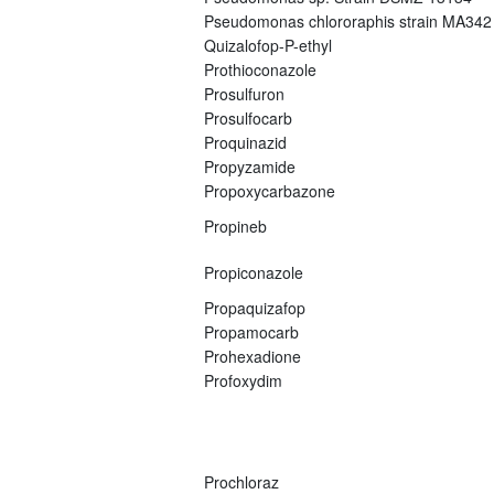
Pseudomonas chlororaphis strain MA342
Quizalofop-P-ethyl
Prothioconazole
Prosulfuron
Prosulfocarb
Proquinazid
Propyzamide
Propoxycarbazone
Propineb
Propiconazole
Propaquizafop
Propamocarb
Prohexadione
Profoxydim
Prochloraz