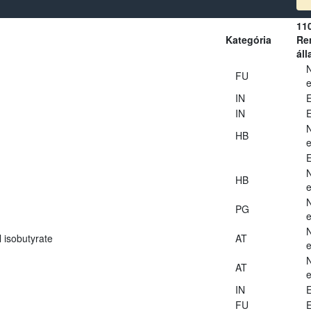
11
Kategória
Ren
áll
FU
e
IN
E
IN
E
HB
e
E
HB
e
PG
e
 isobutyrate
AT
e
AT
e
IN
E
FU
E