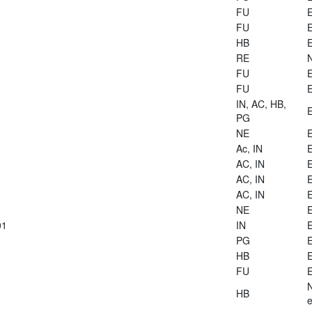
FU
E
FU
E
HB
E
RE
FU
E
FU
E
IN, AC, HB,
E
PG
NE
E
Ac, IN
E
AC, IN
E
AC, IN
E
AC, IN
E
NE
E
01
IN
E
PG
E
HB
E
FU
E
HB
e