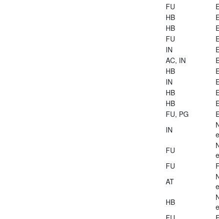
FU
E
HB
E
HB
E
FU
E
IN
E
AC, IN
E
HB
E
IN
E
HB
E
HB
E
FU, PG
E
IN
e
FU
e
FU
AT
e
HB
e
FU
E