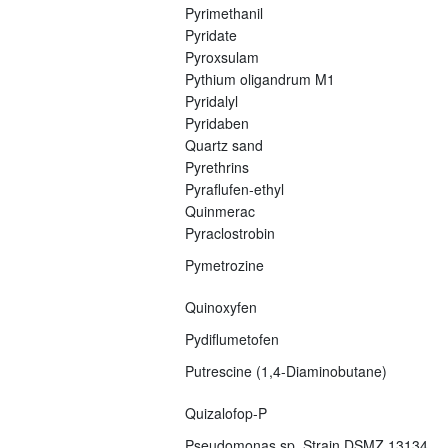
Pyrimethanil
Pyridate
Pyroxsulam
Pythium oligandrum M1
Pyridalyl
Pyridaben
Quartz sand
Pyrethrins
Pyraflufen-ethyl
Quinmerac
Pyraclostrobin
Pymetrozine
Quinoxyfen
Pydiflumetofen
Putrescine (1,4-Diaminobutane)
Quizalofop-P
Pseudomonas sp. Strain DSMZ 13134