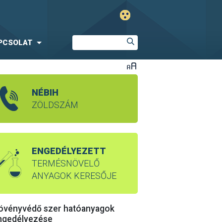
PCSOLAT
NÉBIH
ZÖLDSZÁM
ENGEDÉLYEZETT
TERMÉSNÖVELŐ
ANYAGOK KERESŐJE
övényvédő szer hatóanyagok
ngedélyezése