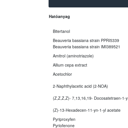
Hatóanyag
Bitertanol
Beauveria bassiana strain PPRI5339
Beauveria bassiana strain IMI389521
Amitrol (aminotriazole)
Allium cepa extract
Acetochlor
2-Naphthylacetic acid (2-NOA)
(Z,Z,Z,Z)- 7,13,16,19- Docosatetraen-1-yl
(Z)-13-Hexadecen-11-yn-1-yl acetate
Pyriproxyfen
Pyriofenone