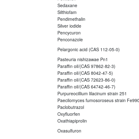
Sedaxane
Silthiofam
Pendimethalin
Silver iodide
Pencycuron
Penconazole
Pelargonic acid (CAS 112-05-0)
Pasteuria nishizawae Pn1
Paraffin oil/(CAS 97862-82-3)
Paraffin oil/(CAS 8042-47-5)
Paraffin oil/(CAS 72623-86-0)
Paraffin oil/(CAS 64742-46-7)
Purpureocillium lilacinum strain 251
Paecilomyces fumosoroseus strain Fe99
Paclobutrazol
Oxyfluorfen
Oxathiapiprolin
Oxasulfuron