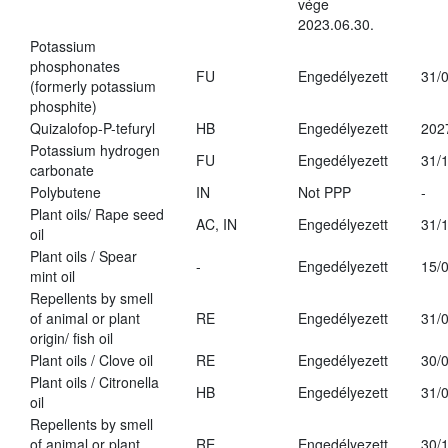
vége
2023.06.30.
Potassium
phosphonates
FU
Engedélyezett
31/
(formerly potassium
phosphite)
Quizalofop-P-tefuryl
HB
Engedélyezett
202
Potassium hydrogen
FU
Engedélyezett
31/
carbonate
Polybutene
IN
Not PPP
-
Plant oils/ Rape seed
AC, IN
Engedélyezett
31/
oil
Plant oils / Spear
-
Engedélyezett
15/
mint oil
Repellents by smell
of animal or plant
RE
Engedélyezett
31/
origin/ fish oil
Plant oils / Clove oil
RE
Engedélyezett
30/
Plant oils / Citronella
HB
Engedélyezett
31/
oil
Repellents by smell
of animal or plant
RE
Engedélyezett
30/