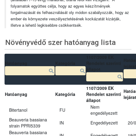
folyamatok együttes célja, hogy az egyes készítmények
forgalmazását és felhasználását oly módon szabályozzák, hogy az
ember és környezete veszélyeztetésének kockázatát kizárják,
illetve a lehető legkisebbre csökkentsék.
Növényvédő szer hatóanyag lista
1107/2009 EK
Ható
Hatóanyag
Kategória
Rendelet szerinti
lejára
állapot
1107/2009 EK
Ható
Hatóanyag
Kategória
Rendelet szerinti
lejára
állapot
Nem
Bitertanol
FU
engedélyezett
Beauveria bassiana
IN
Engedélyezett
20/
strain PPRI5339
Beauveria bassiana
IN
Engedélyezett
19/