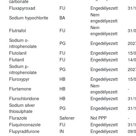
carbonate
Fluxapyroxad
FU
Engedélyezett
31/
Nem
Sodium hypochlorite
BA
engedélyezett
Nem
Flutriafol
FU
31/
engedélyezett
Sodium o-
PG
Engedélyezett
202
nitrophenolate
Flutolanil
FU
Engedélyezett
15/
Flutianil
FU
Engedélyezett
14/
Sodium p-
PG
Engedélyezett
202
nitrophenolate
Fluroxypyr
HB
Engedélyezett
15/
Nem
Flurtamone
HB
-
engedélyezett
Flurochloridone
HB
Engedélyezett
31/
Sodium silver
PG
Engedélyezett
31/
thiosulphate
Flurazole
Safener
Not PPP
-
Fluquinconazole
FU
Engedélyezett
31/
Flupyradifurone
IN
Engedélyezett
09/