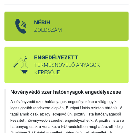
NÉBIH
ZÖLDSZÁM
ENGEDÉLYEZETT
TERMÉSNÖVELŐ ANYAGOK
KERESŐJE
Növényvédő szer hatóanyagok engedélyezése
A növényvédő szer hatóanyagok engedélyezése a világ egyik
legszigorúbb rendszere alapján, Európai Uniós szinten történik. A
tagállamok csak az így létrejövő ún. pozitív lista hatóanyagaiból
készített növényvédő szereket engedélyezhetik. A pozitív listán a
hatóanyag csak a vonatkozó EU rendeletben meghatározott ideig
(általában 7-15 évig) maradhat, utána felül kell vizsgálni. A