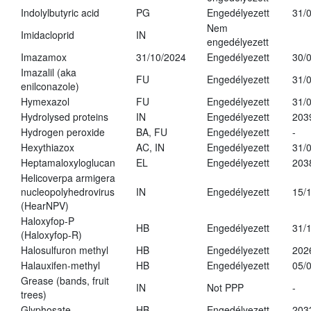
Indolylbutyric acid
PG
Engedélyezett
31/
Nem
Imidacloprid
IN
engedélyezett
Imazamox
31/10/2024
Engedélyezett
30/
Imazalil (aka
FU
Engedélyezett
31/
enilconazole)
Hymexazol
FU
Engedélyezett
31/
Hydrolysed proteins
IN
Engedélyezett
203
Hydrogen peroxide
BA, FU
Engedélyezett
-
Hexythiazox
AC, IN
Engedélyezett
31/
Heptamaloxyloglucan
EL
Engedélyezett
203
Helicoverpa armigera
nucleopolyhedrovirus
IN
Engedélyezett
15/
(HearNPV)
Haloxyfop-P
HB
Engedélyezett
31/
(Haloxyfop-R)
Halosulfuron methyl
HB
Engedélyezett
202
Halauxifen-methyl
HB
Engedélyezett
05/
Grease (bands, fruit
IN
Not PPP
-
trees)
Glyphosate
HB
Engedélyezett
203