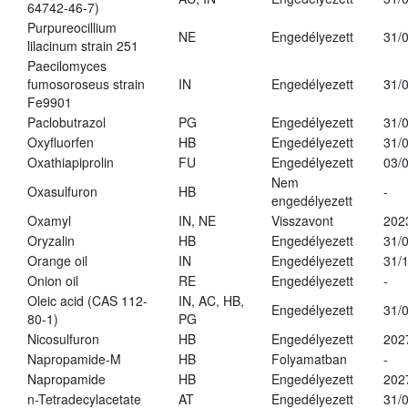
64742-46-7)
Purpureocillium
NE
Engedélyezett
31/
lilacinum strain 251
Paecilomyces
fumosoroseus strain
IN
Engedélyezett
31/
Fe9901
Paclobutrazol
PG
Engedélyezett
31/
Oxyfluorfen
HB
Engedélyezett
31/
Oxathiapiprolin
FU
Engedélyezett
03/
Nem
Oxasulfuron
HB
-
engedélyezett
Oxamyl
IN, NE
Visszavont
202
Oryzalin
HB
Engedélyezett
31/
Orange oil
IN
Engedélyezett
31/
Onion oil
RE
Engedélyezett
-
Oleic acid (CAS 112-
IN, AC, HB,
Engedélyezett
31/
80-1)
PG
Nicosulfuron
HB
Engedélyezett
202
Napropamide-M
HB
Folyamatban
-
Napropamide
HB
Engedélyezett
202
n-Tetradecylacetate
AT
Engedélyezett
31/