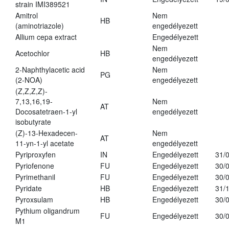
strain IMI389521
Amitrol
Nem
HB
(aminotriazole)
engedélyezett
Allium cepa extract
Engedélyezett
Nem
Acetochlor
HB
engedélyezett
2-Naphthylacetic acid
Nem
PG
(2-NOA)
engedélyezett
(Z,Z,Z,Z)-
7,13,16,19-
Nem
AT
Docosatetraen-1-yl
engedélyezett
isobutyrate
(Z)-13-Hexadecen-
Nem
AT
11-yn-1-yl acetate
engedélyezett
Pyriproxyfen
IN
Engedélyezett
31/
Pyriofenone
FU
Engedélyezett
30/
Pyrimethanil
FU
Engedélyezett
30/
Pyridate
HB
Engedélyezett
31/
Pyroxsulam
HB
Engedélyezett
30/
Pythium oligandrum
FU
Engedélyezett
30/
M1