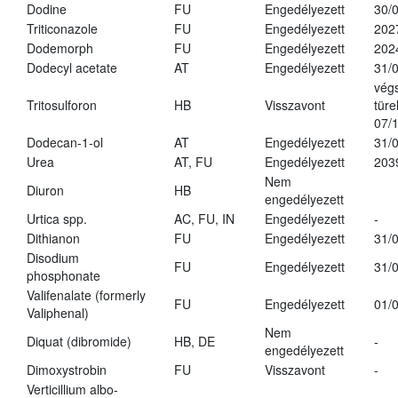
Dodine
FU
Engedélyezett
30/
Triticonazole
FU
Engedélyezett
202
Dodemorph
FU
Engedélyezett
202
Dodecyl acetate
AT
Engedélyezett
31/
vég
Tritosulforon
HB
Visszavont
türe
07/
Dodecan-1-ol
AT
Engedélyezett
31/
Urea
AT, FU
Engedélyezett
203
Nem
Diuron
HB
engedélyezett
Urtica spp.
AC, FU, IN
Engedélyezett
-
Dithianon
FU
Engedélyezett
31/
Disodium
FU
Engedélyezett
31/
phosphonate
Valifenalate (formerly
FU
Engedélyezett
01/
Valiphenal)
Nem
Diquat (dibromide)
HB, DE
-
engedélyezett
Dimoxystrobin
FU
Visszavont
-
Verticillium albo-