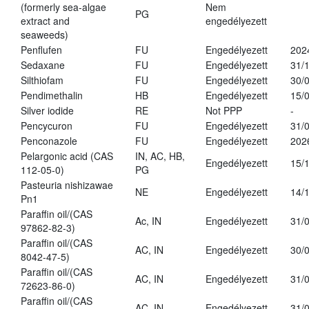
(formerly sea-algae
Nem
PG
extract and
engedélyezett
seaweeds)
Penflufen
FU
Engedélyezett
202
Sedaxane
FU
Engedélyezett
31/
Silthiofam
FU
Engedélyezett
30/
Pendimethalin
HB
Engedélyezett
15/
Silver iodide
RE
Not PPP
-
Pencycuron
FU
Engedélyezett
31/
Penconazole
FU
Engedélyezett
202
Pelargonic acid (CAS
IN, AC, HB,
Engedélyezett
15/
112-05-0)
PG
Pasteuria nishizawae
NE
Engedélyezett
14/
Pn1
Paraffin oil/(CAS
Ac, IN
Engedélyezett
31/
97862-82-3)
Paraffin oil/(CAS
AC, IN
Engedélyezett
30/
8042-47-5)
Paraffin oil/(CAS
AC, IN
Engedélyezett
31/
72623-86-0)
Paraffin oil/(CAS
AC, IN
Engedélyezett
31/