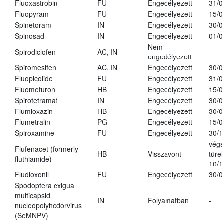
Fluoxastrobin
FU
Engedélyezett
31/
Fluopyram
FU
Engedélyezett
15/
Spinetoram
IN
Engedélyezett
30/
Spinosad
IN
Engedélyezett
01/
Nem
Spirodiclofen
AC, IN
engedélyezett
Spiromesifen
AC, IN
Engedélyezett
30/
Fluopicolide
FU
Engedélyezett
31/
Fluometuron
HB
Engedélyezett
15/
Spirotetramat
IN
Engedélyezett
30/
Flumioxazin
HB
Engedélyezett
30/
Flumetralin
PG
Engedélyezett
15/
Spiroxamine
FU
Engedélyezett
30/
vég
Flufenacet (formerly
HB
Visszavont
türe
fluthiamide)
10/
Fludioxonil
FU
Engedélyezett
30/
Spodoptera exigua
multicapsid
IN
Folyamatban
-
nucleopolyhedorvirus
(SeMNPV)