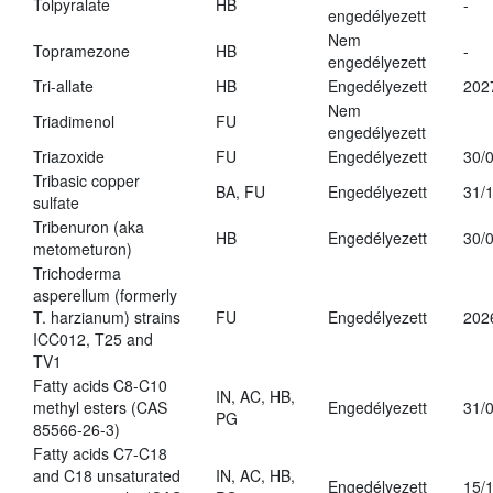
Tolpyralate
HB
-
engedélyezett
Nem
Topramezone
HB
-
engedélyezett
Tri-allate
HB
Engedélyezett
202
Nem
Triadimenol
FU
engedélyezett
Triazoxide
FU
Engedélyezett
30/
Tribasic copper
BA, FU
Engedélyezett
31/
sulfate
Tribenuron (aka
HB
Engedélyezett
30/
metometuron)
Trichoderma
asperellum (formerly
T. harzianum) strains
FU
Engedélyezett
202
ICC012, T25 and
TV1
Fatty acids C8-C10
IN, AC, HB,
methyl esters (CAS
Engedélyezett
31/
PG
85566-26-3)
Fatty acids C7-C18
and C18 unsaturated
IN, AC, HB,
Engedélyezett
15/