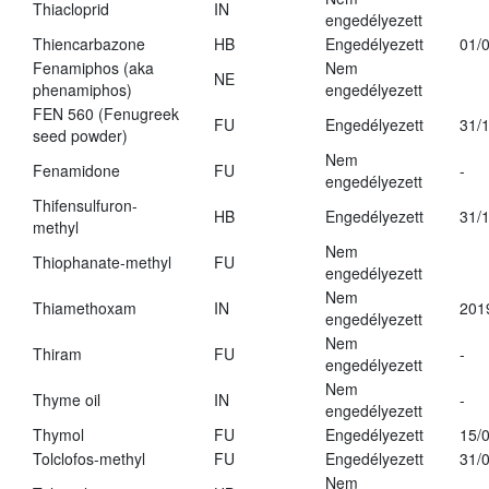
Thiacloprid
IN
engedélyezett
Thiencarbazone
HB
Engedélyezett
01/
Fenamiphos (aka
Nem
NE
phenamiphos)
engedélyezett
FEN 560 (Fenugreek
FU
Engedélyezett
31/
seed powder)
Nem
Fenamidone
FU
-
engedélyezett
Thifensulfuron-
HB
Engedélyezett
31/
methyl
Nem
Thiophanate-methyl
FU
engedélyezett
Nem
Thiamethoxam
IN
201
engedélyezett
Nem
Thiram
FU
-
engedélyezett
Nem
Thyme oil
IN
-
engedélyezett
Thymol
FU
Engedélyezett
15/
Tolclofos-methyl
FU
Engedélyezett
31/
Nem