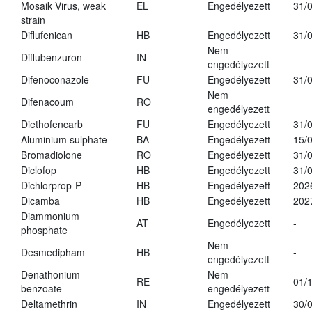
Mosaik Virus, weak
EL
Engedélyezett
31/
strain
Diflufenican
HB
Engedélyezett
31/
Nem
Diflubenzuron
IN
engedélyezett
Difenoconazole
FU
Engedélyezett
31/
Nem
Difenacoum
RO
engedélyezett
Diethofencarb
FU
Engedélyezett
31/
Aluminium sulphate
BA
Engedélyezett
15/
Bromadiolone
RO
Engedélyezett
31/
Diclofop
HB
Engedélyezett
31/
Dichlorprop-P
HB
Engedélyezett
202
Dicamba
HB
Engedélyezett
202
Diammonium
AT
Engedélyezett
-
phosphate
Nem
Desmedipham
HB
-
engedélyezett
Denathonium
Nem
RE
01/
benzoate
engedélyezett
Deltamethrin
IN
Engedélyezett
30/