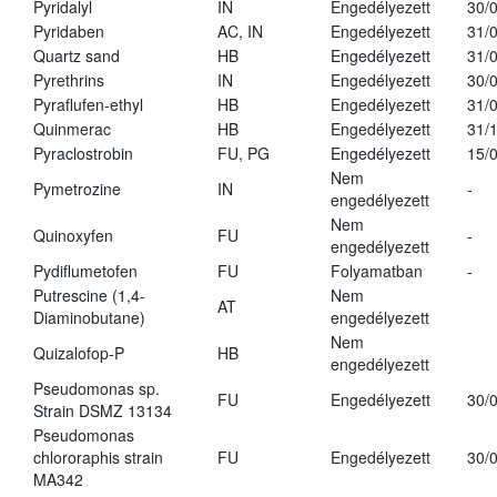
Pyridalyl
IN
Engedélyezett
30/
Pyridaben
AC, IN
Engedélyezett
31/
Quartz sand
HB
Engedélyezett
31/
Pyrethrins
IN
Engedélyezett
30/
Pyraflufen-ethyl
HB
Engedélyezett
31/
Quinmerac
HB
Engedélyezett
31/
Pyraclostrobin
FU, PG
Engedélyezett
15/
Nem
Pymetrozine
IN
-
engedélyezett
Nem
Quinoxyfen
FU
-
engedélyezett
Pydiflumetofen
FU
Folyamatban
-
Putrescine (1,4-
Nem
AT
Diaminobutane)
engedélyezett
Nem
Quizalofop-P
HB
engedélyezett
Pseudomonas sp.
FU
Engedélyezett
30/
Strain DSMZ 13134
Pseudomonas
chlororaphis strain
FU
Engedélyezett
30/
MA342