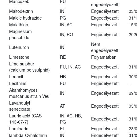
Mancozeb
FU
engedélyezett
Maltodextrin
IN
Engedélyezett
03/
Maleic hydrazide
PG
Engedélyezett
31/
Malathion
IN, AC
Engedélyezett
15/
Magnesium
IN, RO
Engedélyezett
202
phosphide
Nem
Lufenuron
IN
engedélyezett
Limestone
RE
Folyamatban
Lime sulphur
FU, IN, AC
Engedélyezett
31/
(calcium polysulphid)
Lenacil
HB
Engedélyezett
30/
Lecithins
FU
Engedélyezett
-
Akanthomyces
IN
Engedélyezett
29/
muscarius strain Ve6
Lavandulyl
AT
Engedélyezett
03/
senecioate
Lauric acid (CAS
IN, AC, HB,
Engedélyezett
31/
143-07-7)
PG
Laminarin
EL
Engedélyezett
28/
lambda-Cyhalothrin
IN
Engedélyezett
31/