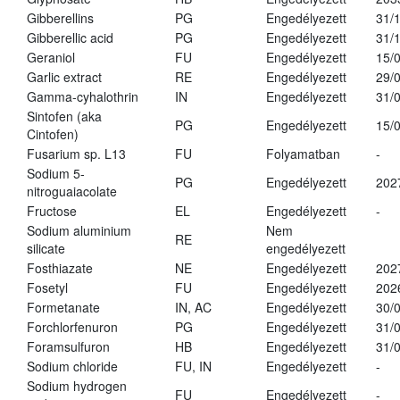
Gibberellins
PG
Engedélyezett
31/
Gibberellic acid
PG
Engedélyezett
31/
Geraniol
FU
Engedélyezett
15/
Garlic extract
RE
Engedélyezett
29/
Gamma-cyhalothrin
IN
Engedélyezett
31/
Sintofen (aka
PG
Engedélyezett
15/
Cintofen)
Fusarium sp. L13
FU
Folyamatban
-
Sodium 5-
PG
Engedélyezett
202
nitroguaiacolate
Fructose
EL
Engedélyezett
-
Sodium aluminium
Nem
RE
silicate
engedélyezett
Fosthiazate
NE
Engedélyezett
202
Fosetyl
FU
Engedélyezett
202
Formetanate
IN, AC
Engedélyezett
30/
Forchlorfenuron
PG
Engedélyezett
31/
Foramsulfuron
HB
Engedélyezett
31/
Sodium chloride
FU, IN
Engedélyezett
-
Sodium hydrogen
FU
Engedélyezett
-