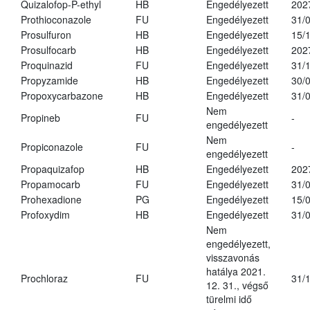
Quizalofop-P-ethyl
HB
Engedélyezett
202
Prothioconazole
FU
Engedélyezett
31/
Prosulfuron
HB
Engedélyezett
15/
Prosulfocarb
HB
Engedélyezett
202
Proquinazid
FU
Engedélyezett
31/
Propyzamide
HB
Engedélyezett
30/
Propoxycarbazone
HB
Engedélyezett
31/
Nem
Propineb
FU
-
engedélyezett
Nem
Propiconazole
FU
-
engedélyezett
Propaquizafop
HB
Engedélyezett
202
Propamocarb
FU
Engedélyezett
31/
Prohexadione
PG
Engedélyezett
15/
Profoxydim
HB
Engedélyezett
31/
Nem
engedélyezett,
visszavonás
hatálya 2021.
Prochloraz
FU
31/
12. 31., végső
türelmi idő