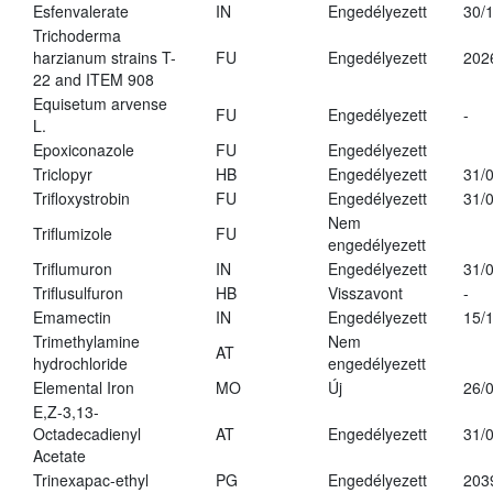
Esfenvalerate
IN
Engedélyezett
30/
Trichoderma
harzianum strains T-
FU
Engedélyezett
202
22 and ITEM 908
Equisetum arvense
FU
Engedélyezett
-
L.
Epoxiconazole
FU
Engedélyezett
Triclopyr
HB
Engedélyezett
31/
Trifloxystrobin
FU
Engedélyezett
31/
Nem
Triflumizole
FU
engedélyezett
Triflumuron
IN
Engedélyezett
31/
Triflusulfuron
HB
Visszavont
-
Emamectin
IN
Engedélyezett
15/
Trimethylamine
Nem
AT
hydrochloride
engedélyezett
Elemental Iron
MO
Új
26/
E,Z-3,13-
Octadecadienyl
AT
Engedélyezett
31/
Acetate
Trinexapac-ethyl
PG
Engedélyezett
203