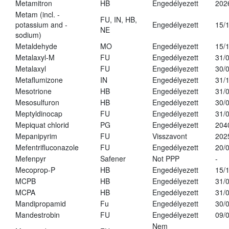
Metamitron
HB
Engedélyezett
202
Metam (incl. -
FU, IN, HB,
potassium and -
Engedélyezett
15/
NE
sodium)
Metaldehyde
MO
Engedélyezett
15/
Metalaxyl-M
FU
Engedélyezett
31/
Metalaxyl
FU
Engedélyezett
30/
Metaflumizone
IN
Engedélyezett
31/
Mesotrione
HB
Engedélyezett
31/
Mesosulfuron
HB
Engedélyezett
30/
Meptyldinocap
FU
Engedélyezett
31/
Mepiquat chlorid
PG
Engedélyezett
204
Mepanipyrim
FU
Visszavont
202
Mefentrifluconazole
FU
Engedélyezett
20/
Mefenpyr
Safener
Not PPP
-
Mecoprop-P
HB
Engedélyezett
15/
MCPB
HB
Engedélyezett
31/
MCPA
HB
Engedélyezett
31/
Mandipropamid
Fu
Engedélyezett
30/
Mandestrobin
FU
Engedélyezett
09/
Nem