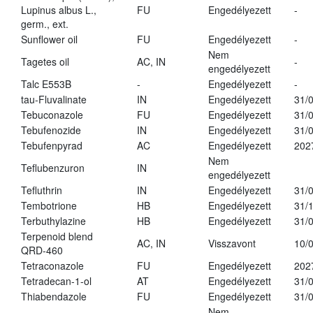
Lupinus albus L.,
FU
Engedélyezett
-
germ., ext.
Sunflower oil
FU
Engedélyezett
-
Nem
Tagetes oil
AC, IN
-
engedélyezett
Talc E553B
-
Engedélyezett
-
tau-Fluvalinate
IN
Engedélyezett
31/
Tebuconazole
FU
Engedélyezett
31/
Tebufenozide
IN
Engedélyezett
31/
Tebufenpyrad
AC
Engedélyezett
202
Nem
Teflubenzuron
IN
engedélyezett
Tefluthrin
IN
Engedélyezett
31/
Tembotrione
HB
Engedélyezett
31/
Terbuthylazine
HB
Engedélyezett
31/
Terpenoid blend
AC, IN
Visszavont
10/
QRD-460
Tetraconazole
FU
Engedélyezett
202
Tetradecan-1-ol
AT
Engedélyezett
31/
Thiabendazole
FU
Engedélyezett
31/
Nem