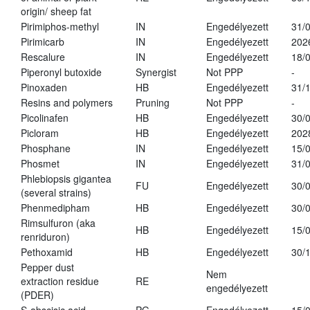
origin/ sheep fat
Pirimiphos-methyl
IN
Engedélyezett
31/
Pirimicarb
IN
Engedélyezett
202
Rescalure
IN
Engedélyezett
18/
Piperonyl butoxide
Synergist
Not PPP
-
Pinoxaden
HB
Engedélyezett
31/
Resins and polymers
Pruning
Not PPP
-
Picolinafen
HB
Engedélyezett
30/
Picloram
HB
Engedélyezett
202
Phosphane
IN
Engedélyezett
15/
Phosmet
IN
Engedélyezett
31/
Phlebiopsis gigantea
FU
Engedélyezett
30/
(several strains)
Phenmedipham
HB
Engedélyezett
30/
Rimsulfuron (aka
HB
Engedélyezett
15/
renriduron)
Pethoxamid
HB
Engedélyezett
30/
Pepper dust
Nem
extraction residue
RE
engedélyezett
(PDER)