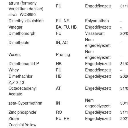
atrum (formerly
FU
Engedélyezett
31/
Verticillium dahliae)
strain WCS850
Dimethyl disulphide
FU, NE
Folyamatban
-
Vinegar
BA, FU, HB
Engedélyezett
-
Dimethomorph
FU
Visszavont
20/
Nem
Dimethoate
IN, AC
-
engedélyezett
Nem
Waxes
Pruning
-
engedélyezett
Dimethenamid-P
HB
Engedélyezett
31/
Whey
FU
Engedélyezett
-
Dimethachlor
HB
Engedélyezett
202
Z,Z-3,13-
Octadecadienyl
AT
Engedélyezett
31/
Acetate
Nem
zeta-Cypermethrin
IN
30/
engedélyezett
Zinc phosphide
RO
Engedélyezett
31/
Ziram
FU, RE
Engedélyezett
202
Zucchini Yellow