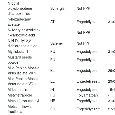
N-octyl
bicycloheptene
Synergist
Not PPP
-
dicarboximide
n-hexadecanyl
AT
Engedélyezett
31/
acetate
N-Acetyl thiazolidin-
-
Not PPP
-
4-carboxylic acid
N,N-Diallyl-2,2-
Safener
Not PPP
-
dichloroacetamide
Myclobutanil
FU
Engedélyezett
31/
Mustard seeds
FU
Engedélyezett
-
powder
Mild Pepino Mosaic
EL
Engedélyezett
29/
Virus isolate VX 1
Mild Pepino Mosaic
EL
Engedélyezett
29/
Virus isolate VC 1
Milbemectin
IN
Engedélyezett
15/
Metyltetraprole
FU
Folyamatban
-
Metsulfuron-methyl
HB
Engedélyezett
31/
Metschnikowia
FU
Engedélyezett
27/
fructicola