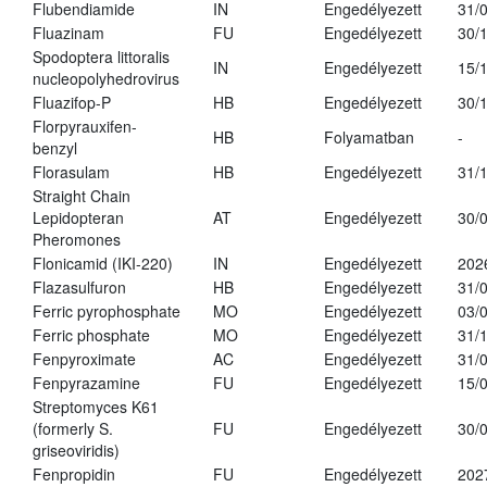
Flubendiamide
IN
Engedélyezett
31/
Fluazinam
FU
Engedélyezett
30/
Spodoptera littoralis
IN
Engedélyezett
15/
nucleopolyhedrovirus
Fluazifop-P
HB
Engedélyezett
30/
Florpyrauxifen-
HB
Folyamatban
-
benzyl
Florasulam
HB
Engedélyezett
31/
Straight Chain
Lepidopteran
AT
Engedélyezett
30/
Pheromones
Flonicamid (IKI-220)
IN
Engedélyezett
202
Flazasulfuron
HB
Engedélyezett
31/
Ferric pyrophosphate
MO
Engedélyezett
03/
Ferric phosphate
MO
Engedélyezett
31/
Fenpyroximate
AC
Engedélyezett
31/
Fenpyrazamine
FU
Engedélyezett
15/
Streptomyces K61
(formerly S.
FU
Engedélyezett
30/
griseoviridis)
Fenpropidin
FU
Engedélyezett
202