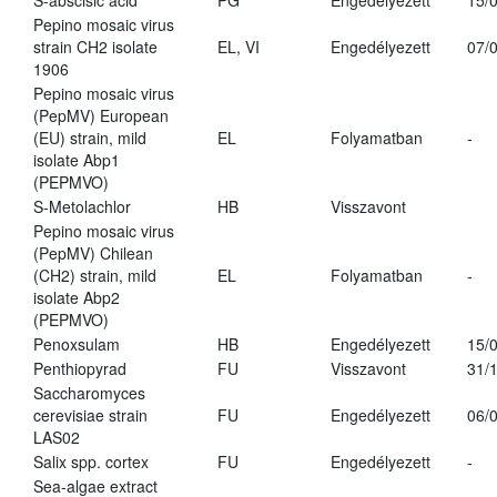
S-abscisic acid
PG
Engedélyezett
15/
Pepino mosaic virus
strain CH2 isolate
EL, VI
Engedélyezett
07/
1906
Pepino mosaic virus
(PepMV) European
(EU) strain, mild
EL
Folyamatban
-
isolate Abp1
(PEPMVO)
S-Metolachlor
HB
Visszavont
Pepino mosaic virus
(PepMV) Chilean
(CH2) strain, mild
EL
Folyamatban
-
isolate Abp2
(PEPMVO)
Penoxsulam
HB
Engedélyezett
15/
Penthiopyrad
FU
Visszavont
31/
Saccharomyces
cerevisiae strain
FU
Engedélyezett
06/
LAS02
Salix spp. cortex
FU
Engedélyezett
-
Sea-algae extract