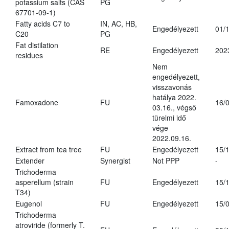
potassium salts (CAS
PG
67701-09-1)
Fatty acids C7 to
IN, AC, HB,
Engedélyezett
01/
C20
PG
Fat distilation
RE
Engedélyezett
202
residues
Nem
engedélyezett,
visszavonás
hatálya 2022.
Famoxadone
FU
16/
03.16., végső
türelmi idő
vége
2022.09.16.
Extract from tea tree
FU
Engedélyezett
15/
Extender
Synergist
Not PPP
-
Trichoderma
asperellum (strain
FU
Engedélyezett
15/
T34)
Eugenol
FU
Engedélyezett
15/
Trichoderma
atroviride (formerly T.