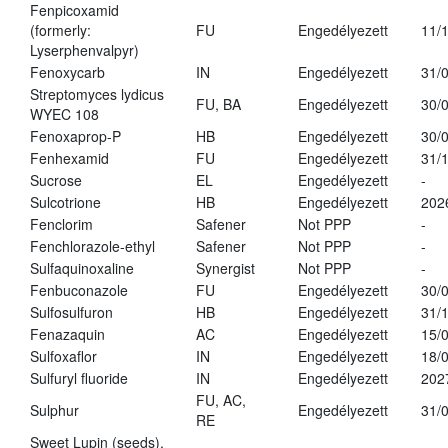
Fenpicoxamid
(formerly:
FU
Engedélyezett
11/
Lyserphenvalpyr)
Fenoxycarb
IN
Engedélyezett
31/
Streptomyces lydicus
FU, BA
Engedélyezett
30/
WYEC 108
Fenoxaprop-P
HB
Engedélyezett
30/
Fenhexamid
FU
Engedélyezett
31/
Sucrose
EL
Engedélyezett
-
Sulcotrione
HB
Engedélyezett
202
Fenclorim
Safener
Not PPP
-
Fenchlorazole-ethyl
Safener
Not PPP
-
Sulfaquinoxaline
Synergist
Not PPP
-
Fenbuconazole
FU
Engedélyezett
30/
Sulfosulfuron
HB
Engedélyezett
31/
Fenazaquin
AC
Engedélyezett
15/
Sulfoxaflor
IN
Engedélyezett
18/
Sulfuryl fluoride
IN
Engedélyezett
202
FU, AC,
Sulphur
Engedélyezett
31/
RE
Sweet Lupin (seeds),