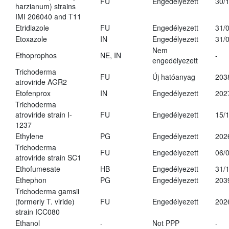
FU
Engedélyezett
30/
harzianum) strains
IMI 206040 and T11
Etridiazole
FU
Engedélyezett
31/
Etoxazole
IN
Engedélyezett
31/
Nem
Ethoprophos
NE, IN
-
engedélyezett
Trichoderma
FU
Új hatóanyag
203
atroviride AGR2
Etofenprox
IN
Engedélyezett
202
Trichoderma
atroviride strain I-
FU
Engedélyezett
15/
1237
Ethylene
PG
Engedélyezett
202
Trichoderma
FU
Engedélyezett
06/
atroviride strain SC1
Ethofumesate
HB
Engedélyezett
31/
Ethephon
PG
Engedélyezett
203
Trichoderma gamsii
(formerly T. viride)
FU
Engedélyezett
202
strain ICC080
Ethanol
-
Not PPP
-