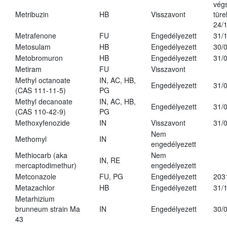
vég
Metribuzin
HB
Visszavont
türe
24/
Metrafenone
FU
Engedélyezett
31/
Metosulam
HB
Engedélyezett
30/
Metobromuron
HB
Engedélyezett
31/
Metiram
FU
Visszavont
Methyl octanoate
IN, AC, HB,
Engedélyezett
31/
(CAS 111-11-5)
PG
Methyl decanoate
IN, AC, HB,
Engedélyezett
31/
(CAS 110-42-9)
PG
Methoxyfenozide
IN
Visszavont
31/
Nem
Methomyl
IN
engedélyezett
Methiocarb (aka
Nem
IN, RE
mercaptodimethur)
engedélyezett
Metconazole
FU, PG
Engedélyezett
203
Metazachlor
HB
Engedélyezett
31/
Metarhizium
brunneum strain Ma
IN
Engedélyezett
30/
43