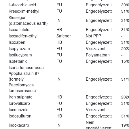
L-Ascorbic acid
FU
Engedélyezett
30/
Kresoxim-methyl
FU
Engedélyezett
31/
Kieselgur
IN
Engedélyezett
31/
(diatomaceous earth)
Isoxaflutole
HB
Engedélyezett
31/
Isoxadifen-ethyl
Safener
Not PPP
-
Isoxaben
HB
Engedélyezett
31/
Isopyrazam
FU
Visszavont
202
Isoflucypram
FU
Folyamatban
-
Isofetamid
FU
Engedélyezett
15/
Isaria fumosorosea
Apopka strain 97
(formely
IN
Engedélyezett
31/
Paecilomyces
fumosoroseus)
Iron sulphate
HB
Engedélyezett
202
Iprovalicarb
FU
Engedélyezett
31/
Ipconazole
FU
Visszavont
-
Iodosulfuron
HB
Engedélyezett
31/
Nem
Indoxacarb
IN
19/
engedélyezett