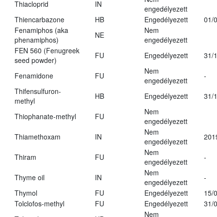
Thiacloprid
IN
engedélyezett
Thiencarbazone
HB
Engedélyezett
01/
Fenamiphos (aka
Nem
NE
phenamiphos)
engedélyezett
FEN 560 (Fenugreek
FU
Engedélyezett
31/
seed powder)
Nem
Fenamidone
FU
-
engedélyezett
Thifensulfuron-
HB
Engedélyezett
31/
methyl
Nem
Thiophanate-methyl
FU
engedélyezett
Nem
Thiamethoxam
IN
201
engedélyezett
Nem
Thiram
FU
-
engedélyezett
Nem
Thyme oil
IN
-
engedélyezett
Thymol
FU
Engedélyezett
15/
Tolclofos-methyl
FU
Engedélyezett
31/
Nem