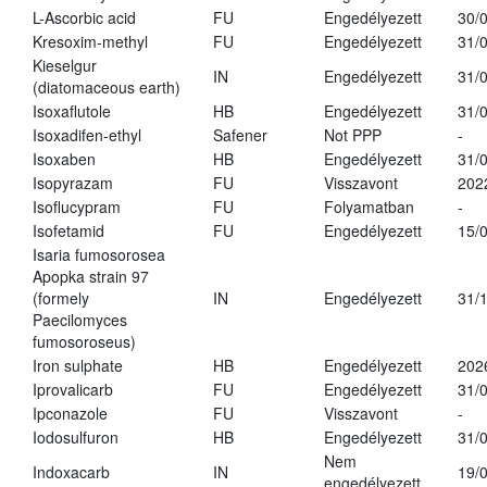
L-Ascorbic acid
FU
Engedélyezett
30/
Kresoxim-methyl
FU
Engedélyezett
31/
Kieselgur
IN
Engedélyezett
31/
(diatomaceous earth)
Isoxaflutole
HB
Engedélyezett
31/
Isoxadifen-ethyl
Safener
Not PPP
-
Isoxaben
HB
Engedélyezett
31/
Isopyrazam
FU
Visszavont
202
Isoflucypram
FU
Folyamatban
-
Isofetamid
FU
Engedélyezett
15/
Isaria fumosorosea
Apopka strain 97
(formely
IN
Engedélyezett
31/
Paecilomyces
fumosoroseus)
Iron sulphate
HB
Engedélyezett
202
Iprovalicarb
FU
Engedélyezett
31/
Ipconazole
FU
Visszavont
-
Iodosulfuron
HB
Engedélyezett
31/
Nem
Indoxacarb
IN
19/
engedélyezett