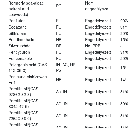
(formerly sea-algae
Nem
PG
extract and
engedélyezett
seaweeds)
Penflufen
FU
Engedélyezett
202
Sedaxane
FU
Engedélyezett
31/
Silthiofam
FU
Engedélyezett
30/
Pendimethalin
HB
Engedélyezett
15/
Silver iodide
RE
Not PPP
-
Pencycuron
FU
Engedélyezett
31/
Penconazole
FU
Engedélyezett
202
Pelargonic acid (CAS
IN, AC, HB,
Engedélyezett
15/
112-05-0)
PG
Pasteuria nishizawae
NE
Engedélyezett
14/
Pn1
Paraffin oil/(CAS
Ac, IN
Engedélyezett
31/
97862-82-3)
Paraffin oil/(CAS
AC, IN
Engedélyezett
30/
8042-47-5)
Paraffin oil/(CAS
AC, IN
Engedélyezett
31/
72623-86-0)
Paraffin oil/(CAS
AC, IN
Engedélyezett
31/