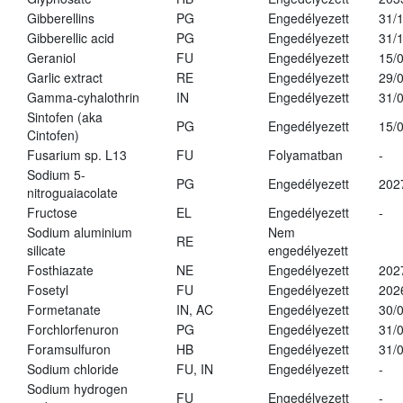
Gibberellins
PG
Engedélyezett
31/
Gibberellic acid
PG
Engedélyezett
31/
Geraniol
FU
Engedélyezett
15/
Garlic extract
RE
Engedélyezett
29/
Gamma-cyhalothrin
IN
Engedélyezett
31/
Sintofen (aka
PG
Engedélyezett
15/
Cintofen)
Fusarium sp. L13
FU
Folyamatban
-
Sodium 5-
PG
Engedélyezett
202
nitroguaiacolate
Fructose
EL
Engedélyezett
-
Sodium aluminium
Nem
RE
silicate
engedélyezett
Fosthiazate
NE
Engedélyezett
202
Fosetyl
FU
Engedélyezett
202
Formetanate
IN, AC
Engedélyezett
30/
Forchlorfenuron
PG
Engedélyezett
31/
Foramsulfuron
HB
Engedélyezett
31/
Sodium chloride
FU, IN
Engedélyezett
-
Sodium hydrogen
FU
Engedélyezett
-