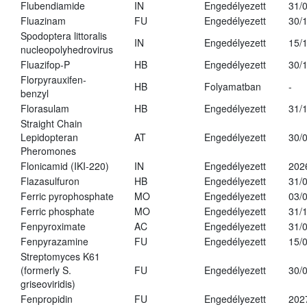
Flubendiamide
IN
Engedélyezett
31/
Fluazinam
FU
Engedélyezett
30/
Spodoptera littoralis
IN
Engedélyezett
15/
nucleopolyhedrovirus
Fluazifop-P
HB
Engedélyezett
30/
Florpyrauxifen-
HB
Folyamatban
-
benzyl
Florasulam
HB
Engedélyezett
31/
Straight Chain
Lepidopteran
AT
Engedélyezett
30/
Pheromones
Flonicamid (IKI-220)
IN
Engedélyezett
202
Flazasulfuron
HB
Engedélyezett
31/
Ferric pyrophosphate
MO
Engedélyezett
03/
Ferric phosphate
MO
Engedélyezett
31/
Fenpyroximate
AC
Engedélyezett
31/
Fenpyrazamine
FU
Engedélyezett
15/
Streptomyces K61
(formerly S.
FU
Engedélyezett
30/
griseoviridis)
Fenpropidin
FU
Engedélyezett
202