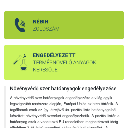
NÉBIH
ZÖLDSZÁM
ENGEDÉLYEZETT
TERMÉSNÖVELŐ ANYAGOK
KERESŐJE
Növényvédő szer hatóanyagok engedélyezése
A növényvédő szer hatóanyagok engedélyezése a világ egyik
legszigorúbb rendszere alapján, Európai Uniós szinten történik. A
tagállamok csak az így létrejövő ún. pozitív lista hatóanyagaiból
készített növényvédő szereket engedélyezhetik. A pozitív listán a
hatóanyag csak a vonatkozó EU rendeletben meghatározott ideig
(általában 7-15 évig) maradhat, utána felül kell vizsgálni. A