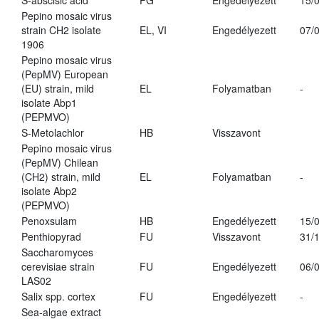
S-abscisic acid
PG
Engedélyezett
15/
Pepino mosaic virus
strain CH2 isolate
EL, VI
Engedélyezett
07/
1906
Pepino mosaic virus
(PepMV) European
(EU) strain, mild
EL
Folyamatban
-
isolate Abp1
(PEPMVO)
S-Metolachlor
HB
Visszavont
Pepino mosaic virus
(PepMV) Chilean
(CH2) strain, mild
EL
Folyamatban
-
isolate Abp2
(PEPMVO)
Penoxsulam
HB
Engedélyezett
15/
Penthiopyrad
FU
Visszavont
31/
Saccharomyces
cerevisiae strain
FU
Engedélyezett
06/
LAS02
Salix spp. cortex
FU
Engedélyezett
-
Sea-algae extract