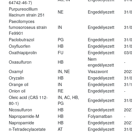
64742-46-7)
Purpureocillium
NE
Engedélyezett
31/
lilacinum strain 251
Paecilomyces
fumosoroseus strain
IN
Engedélyezett
31/
Fe9901
Paclobutrazol
PG
Engedélyezett
31/
Oxyfluorfen
HB
Engedélyezett
31/
Oxathiapiprolin
FU
Engedélyezett
03/
Nem
Oxasulfuron
HB
-
engedélyezett
Oxamyl
IN, NE
Visszavont
202
Oryzalin
HB
Engedélyezett
31/
Orange oil
IN
Engedélyezett
31/
Onion oil
RE
Engedélyezett
-
Oleic acid (CAS 112-
IN, AC, HB,
Engedélyezett
31/
80-1)
PG
Nicosulfuron
HB
Engedélyezett
202
Napropamide-M
HB
Folyamatban
-
Napropamide
HB
Engedélyezett
202
n-Tetradecylacetate
AT
Engedélyezett
31/