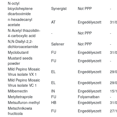
N-octyl
bicycloheptene
Synergist
Not PPP
-
dicarboximide
n-hexadecanyl
AT
Engedélyezett
31/
acetate
N-Acetyl thiazolidin-
-
Not PPP
-
4-carboxylic acid
N,N-Diallyl-2,2-
Safener
Not PPP
-
dichloroacetamide
Myclobutanil
FU
Engedélyezett
31/
Mustard seeds
FU
Engedélyezett
-
powder
Mild Pepino Mosaic
EL
Engedélyezett
29/
Virus isolate VX 1
Mild Pepino Mosaic
EL
Engedélyezett
29/
Virus isolate VC 1
Milbemectin
IN
Engedélyezett
15/
Metyltetraprole
FU
Folyamatban
-
Metsulfuron-methyl
HB
Engedélyezett
31/
Metschnikowia
FU
Engedélyezett
27/
fructicola