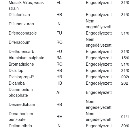
Mosaik Virus, weak
EL
Engedélyezett
31/
strain
Diflufenican
HB
Engedélyezett
31/
Nem
Diflubenzuron
IN
engedélyezett
Difenoconazole
FU
Engedélyezett
31/
Nem
Difenacoum
RO
engedélyezett
Diethofencarb
FU
Engedélyezett
31/
Aluminium sulphate
BA
Engedélyezett
15/
Bromadiolone
RO
Engedélyezett
31/
Diclofop
HB
Engedélyezett
31/
Dichlorprop-P
HB
Engedélyezett
202
Dicamba
HB
Engedélyezett
202
Diammonium
AT
Engedélyezett
-
phosphate
Nem
Desmedipham
HB
-
engedélyezett
Denathonium
Nem
RE
01/
benzoate
engedélyezett
Deltamethrin
IN
Engedélyezett
30/