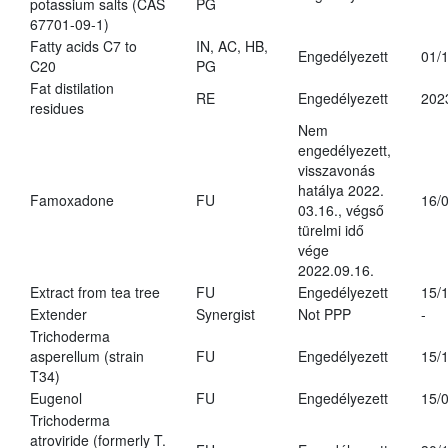
potassium salts (CAS
PG
67701-09-1)
Fatty acids C7 to
IN, AC, HB,
Engedélyezett
01/
C20
PG
Fat distilation
RE
Engedélyezett
202
residues
Nem
engedélyezett,
visszavonás
hatálya 2022.
Famoxadone
FU
16/
03.16., végső
türelmi idő
vége
2022.09.16.
Extract from tea tree
FU
Engedélyezett
15/
Extender
Synergist
Not PPP
-
Trichoderma
asperellum (strain
FU
Engedélyezett
15/
T34)
Eugenol
FU
Engedélyezett
15/
Trichoderma
atroviride (formerly T.