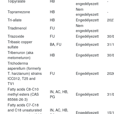
Tolpyralate
HB
-
engedélyezett
Nem
Topramezone
HB
-
engedélyezett
Tri-allate
HB
Engedélyezett
202
Nem
Triadimenol
FU
engedélyezett
Triazoxide
FU
Engedélyezett
30/
Tribasic copper
BA, FU
Engedélyezett
31/
sulfate
Tribenuron (aka
HB
Engedélyezett
30/
metometuron)
Trichoderma
asperellum (formerly
T. harzianum) strains
FU
Engedélyezett
202
ICC012, T25 and
TV1
Fatty acids C8-C10
IN, AC, HB,
methyl esters (CAS
Engedélyezett
31/
PG
85566-26-3)
Fatty acids C7-C18
and C18 unsaturated
IN, AC, HB,
Engedélyezett
15/