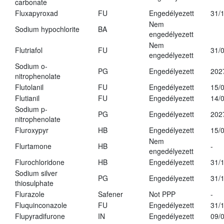
carbonate
Fluxapyroxad
FU
Engedélyezett
31/
Nem
Sodium hypochlorite
BA
engedélyezett
Nem
Flutriafol
FU
31/
engedélyezett
Sodium o-
PG
Engedélyezett
202
nitrophenolate
Flutolanil
FU
Engedélyezett
15/
Flutianil
FU
Engedélyezett
14/
Sodium p-
PG
Engedélyezett
202
nitrophenolate
Fluroxypyr
HB
Engedélyezett
15/
Nem
Flurtamone
HB
-
engedélyezett
Flurochloridone
HB
Engedélyezett
31/
Sodium silver
PG
Engedélyezett
31/
thiosulphate
Flurazole
Safener
Not PPP
-
Fluquinconazole
FU
Engedélyezett
31/
Flupyradifurone
IN
Engedélyezett
09/