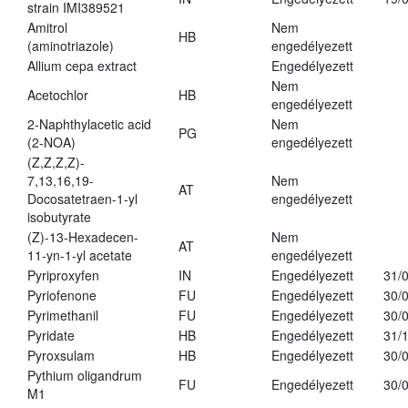
strain IMI389521
Amitrol
Nem
HB
(aminotriazole)
engedélyezett
Allium cepa extract
Engedélyezett
Nem
Acetochlor
HB
engedélyezett
2-Naphthylacetic acid
Nem
PG
(2-NOA)
engedélyezett
(Z,Z,Z,Z)-
7,13,16,19-
Nem
AT
Docosatetraen-1-yl
engedélyezett
isobutyrate
(Z)-13-Hexadecen-
Nem
AT
11-yn-1-yl acetate
engedélyezett
Pyriproxyfen
IN
Engedélyezett
31/
Pyriofenone
FU
Engedélyezett
30/
Pyrimethanil
FU
Engedélyezett
30/
Pyridate
HB
Engedélyezett
31/
Pyroxsulam
HB
Engedélyezett
30/
Pythium oligandrum
FU
Engedélyezett
30/
M1