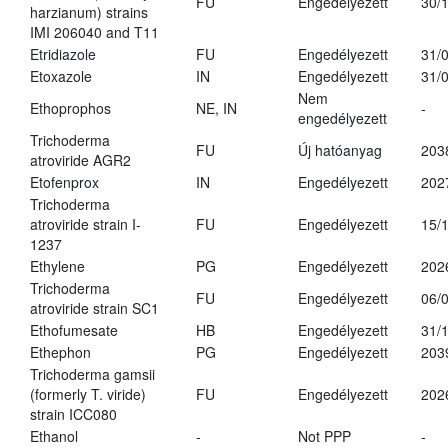
FU
Engedélyezett
30/
harzianum) strains
IMI 206040 and T11
Etridiazole
FU
Engedélyezett
31/
Etoxazole
IN
Engedélyezett
31/
Nem
Ethoprophos
NE, IN
-
engedélyezett
Trichoderma
FU
Új hatóanyag
203
atroviride AGR2
Etofenprox
IN
Engedélyezett
202
Trichoderma
atroviride strain I-
FU
Engedélyezett
15/
1237
Ethylene
PG
Engedélyezett
202
Trichoderma
FU
Engedélyezett
06/
atroviride strain SC1
Ethofumesate
HB
Engedélyezett
31/
Ethephon
PG
Engedélyezett
203
Trichoderma gamsii
(formerly T. viride)
FU
Engedélyezett
202
strain ICC080
Ethanol
-
Not PPP
-