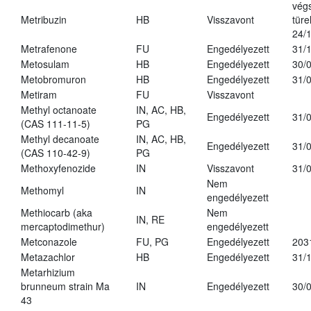
vég
Metribuzin
HB
Visszavont
türe
24/
Metrafenone
FU
Engedélyezett
31/
Metosulam
HB
Engedélyezett
30/
Metobromuron
HB
Engedélyezett
31/
Metiram
FU
Visszavont
Methyl octanoate
IN, AC, HB,
Engedélyezett
31/
(CAS 111-11-5)
PG
Methyl decanoate
IN, AC, HB,
Engedélyezett
31/
(CAS 110-42-9)
PG
Methoxyfenozide
IN
Visszavont
31/
Nem
Methomyl
IN
engedélyezett
Methiocarb (aka
Nem
IN, RE
mercaptodimethur)
engedélyezett
Metconazole
FU, PG
Engedélyezett
203
Metazachlor
HB
Engedélyezett
31/
Metarhizium
brunneum strain Ma
IN
Engedélyezett
30/
43