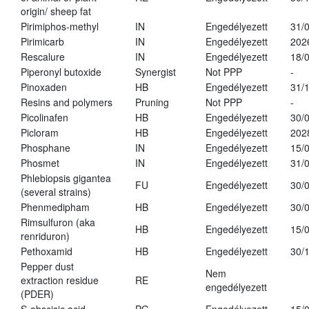
origin/ sheep fat
Pirimiphos-methyl
IN
Engedélyezett
31/
Pirimicarb
IN
Engedélyezett
202
Rescalure
IN
Engedélyezett
18/
Piperonyl butoxide
Synergist
Not PPP
-
Pinoxaden
HB
Engedélyezett
31/
Resins and polymers
Pruning
Not PPP
-
Picolinafen
HB
Engedélyezett
30/
Picloram
HB
Engedélyezett
202
Phosphane
IN
Engedélyezett
15/
Phosmet
IN
Engedélyezett
31/
Phlebiopsis gigantea
FU
Engedélyezett
30/
(several strains)
Phenmedipham
HB
Engedélyezett
30/
Rimsulfuron (aka
HB
Engedélyezett
15/
renriduron)
Pethoxamid
HB
Engedélyezett
30/
Pepper dust
Nem
extraction residue
RE
engedélyezett
(PDER)