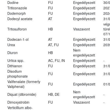
Dodine
FU
Engedélyezett
30/
Triticonazole
FU
Engedélyezett
202
Dodemorph
FU
Engedélyezett
202
Dodecyl acetate
AT
Engedélyezett
31/
vég
Tritosulforon
HB
Visszavont
türe
07/
Dodecan-1-ol
AT
Engedélyezett
31/
Urea
AT, FU
Engedélyezett
203
Nem
Diuron
HB
engedélyezett
Urtica spp.
AC, FU, IN
Engedélyezett
-
Dithianon
FU
Engedélyezett
31/
Disodium
FU
Engedélyezett
31/
phosphonate
Valifenalate (formerly
FU
Engedélyezett
01/
Valiphenal)
Nem
Diquat (dibromide)
HB, DE
-
engedélyezett
Dimoxystrobin
FU
Visszavont
-
Verticillium albo-