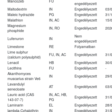
Mancozeb
FU
engedélyezett
Maltodextrin
IN
Engedélyezett
03/
Maleic hydrazide
PG
Engedélyezett
31/
Malathion
IN, AC
Engedélyezett
15/
Magnesium
IN, RO
Engedélyezett
202
phosphide
Nem
Lufenuron
IN
engedélyezett
Limestone
RE
Folyamatban
Lime sulphur
FU, IN, AC
Engedélyezett
31/
(calcium polysulphid)
Lenacil
HB
Engedélyezett
30/
Lecithins
FU
Engedélyezett
-
Akanthomyces
IN
Engedélyezett
29/
muscarius strain Ve6
Lavandulyl
AT
Engedélyezett
03/
senecioate
Lauric acid (CAS
IN, AC, HB,
Engedélyezett
31/
143-07-7)
PG
Laminarin
EL
Engedélyezett
28/
lambda-Cyhalothrin
IN
Engedélyezett
31/