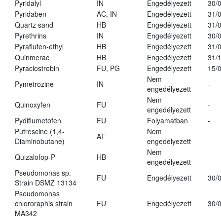
Pyridalyl
IN
Engedélyezett
30/
Pyridaben
AC, IN
Engedélyezett
31/
Quartz sand
HB
Engedélyezett
31/
Pyrethrins
IN
Engedélyezett
30/
Pyraflufen-ethyl
HB
Engedélyezett
31/
Quinmerac
HB
Engedélyezett
31/
Pyraclostrobin
FU, PG
Engedélyezett
15/
Nem
Pymetrozine
IN
-
engedélyezett
Nem
Quinoxyfen
FU
-
engedélyezett
Pydiflumetofen
FU
Folyamatban
-
Putrescine (1,4-
Nem
AT
Diaminobutane)
engedélyezett
Nem
Quizalofop-P
HB
engedélyezett
Pseudomonas sp.
FU
Engedélyezett
30/
Strain DSMZ 13134
Pseudomonas
chlororaphis strain
FU
Engedélyezett
30/
MA342