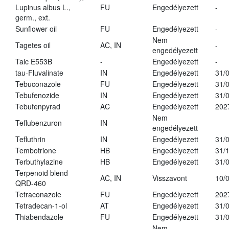
Lupinus albus L.,
FU
Engedélyezett
-
germ., ext.
Sunflower oil
FU
Engedélyezett
-
Nem
Tagetes oil
AC, IN
-
engedélyezett
Talc E553B
-
Engedélyezett
-
tau-Fluvalinate
IN
Engedélyezett
31/
Tebuconazole
FU
Engedélyezett
31/
Tebufenozide
IN
Engedélyezett
31/
Tebufenpyrad
AC
Engedélyezett
202
Nem
Teflubenzuron
IN
engedélyezett
Tefluthrin
IN
Engedélyezett
31/
Tembotrione
HB
Engedélyezett
31/
Terbuthylazine
HB
Engedélyezett
31/
Terpenoid blend
AC, IN
Visszavont
10/
QRD-460
Tetraconazole
FU
Engedélyezett
202
Tetradecan-1-ol
AT
Engedélyezett
31/
Thiabendazole
FU
Engedélyezett
31/
Nem