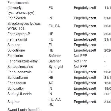
Fenpicoxamid
(formerly:
FU
Engedélyezett
11/
Lyserphenvalpyr)
Fenoxycarb
IN
Engedélyezett
31/
Streptomyces lydicus
FU, BA
Engedélyezett
30/
WYEC 108
Fenoxaprop-P
HB
Engedélyezett
30/
Fenhexamid
FU
Engedélyezett
31/
Sucrose
EL
Engedélyezett
-
Sulcotrione
HB
Engedélyezett
202
Fenclorim
Safener
Not PPP
-
Fenchlorazole-ethyl
Safener
Not PPP
-
Sulfaquinoxaline
Synergist
Not PPP
-
Fenbuconazole
FU
Engedélyezett
30/
Sulfosulfuron
HB
Engedélyezett
31/
Fenazaquin
AC
Engedélyezett
15/
Sulfoxaflor
IN
Engedélyezett
18/
Sulfuryl fluoride
IN
Engedélyezett
202
FU, AC,
Sulphur
Engedélyezett
31/
RE
Sweet Lupin (seeds),