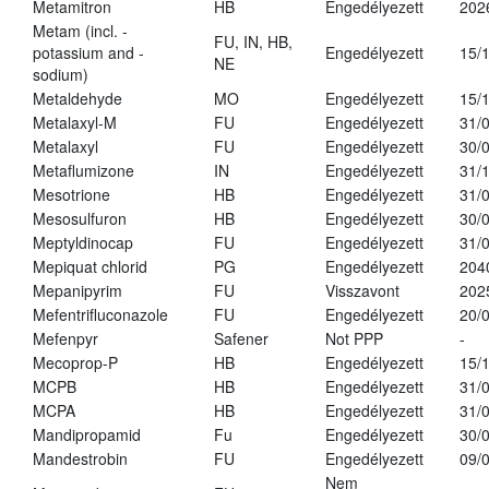
Metamitron
HB
Engedélyezett
202
Metam (incl. -
FU, IN, HB,
potassium and -
Engedélyezett
15/
NE
sodium)
Metaldehyde
MO
Engedélyezett
15/
Metalaxyl-M
FU
Engedélyezett
31/
Metalaxyl
FU
Engedélyezett
30/
Metaflumizone
IN
Engedélyezett
31/
Mesotrione
HB
Engedélyezett
31/
Mesosulfuron
HB
Engedélyezett
30/
Meptyldinocap
FU
Engedélyezett
31/
Mepiquat chlorid
PG
Engedélyezett
204
Mepanipyrim
FU
Visszavont
202
Mefentrifluconazole
FU
Engedélyezett
20/
Mefenpyr
Safener
Not PPP
-
Mecoprop-P
HB
Engedélyezett
15/
MCPB
HB
Engedélyezett
31/
MCPA
HB
Engedélyezett
31/
Mandipropamid
Fu
Engedélyezett
30/
Mandestrobin
FU
Engedélyezett
09/
Nem