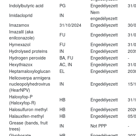
Indolylbutyric acid
PG
Engedélyezett
31/
Nem
Imidacloprid
IN
engedélyezett
Imazamox
31/10/2024
Engedélyezett
30/
Imazalil (aka
FU
Engedélyezett
31/
enilconazole)
Hymexazol
FU
Engedélyezett
31/
Hydrolysed proteins
IN
Engedélyezett
203
Hydrogen peroxide
BA, FU
Engedélyezett
-
Hexythiazox
AC, IN
Engedélyezett
31/
Heptamaloxyloglucan
EL
Engedélyezett
203
Helicoverpa armigera
nucleopolyhedrovirus
IN
Engedélyezett
15/
(HearNPV)
Haloxyfop-P
HB
Engedélyezett
31/
(Haloxyfop-R)
Halosulfuron methyl
HB
Engedélyezett
202
Halauxifen-methyl
HB
Engedélyezett
05/
Grease (bands, fruit
IN
Not PPP
-
trees)
Glyphosate
HB
Engedélyezett
203