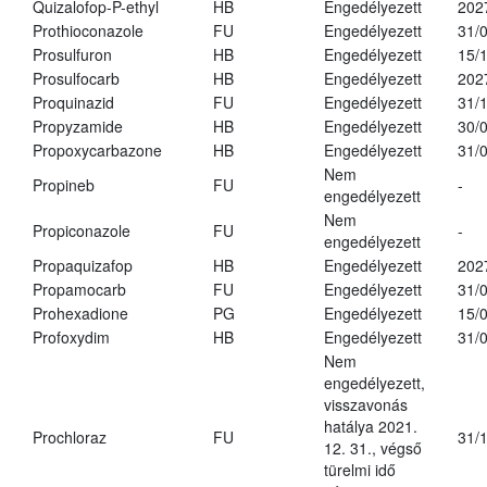
Quizalofop-P-ethyl
HB
Engedélyezett
202
Prothioconazole
FU
Engedélyezett
31/
Prosulfuron
HB
Engedélyezett
15/
Prosulfocarb
HB
Engedélyezett
202
Proquinazid
FU
Engedélyezett
31/
Propyzamide
HB
Engedélyezett
30/
Propoxycarbazone
HB
Engedélyezett
31/
Nem
Propineb
FU
-
engedélyezett
Nem
Propiconazole
FU
-
engedélyezett
Propaquizafop
HB
Engedélyezett
202
Propamocarb
FU
Engedélyezett
31/
Prohexadione
PG
Engedélyezett
15/
Profoxydim
HB
Engedélyezett
31/
Nem
engedélyezett,
visszavonás
hatálya 2021.
Prochloraz
FU
31/
12. 31., végső
türelmi idő