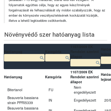
folyamatok együttes célja, hogy az egyes készítmények
forgalmazását és felhasználását oly módon szabályozzák, hogy az
ember és környezete veszélyeztetésének kockázatát kizárják,
illetve a lehető legkisebbre csökkentsék.
Növényvédő szer hatóanyag lista
1107/2009 EK
Ható
Hatóanyag
Kategória
Rendelet szerinti
lejára
állapot
1107/2009 EK
Ható
Hatóanyag
Kategória
Rendelet szerinti
lejára
állapot
Nem
Bitertanol
FU
engedélyezett
Beauveria bassiana
IN
Engedélyezett
20/
strain PPRI5339
Beauveria bassiana
IN
Engedélyezett
19/