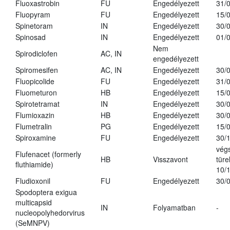
Fluoxastrobin
FU
Engedélyezett
31/
Fluopyram
FU
Engedélyezett
15/
Spinetoram
IN
Engedélyezett
30/
Spinosad
IN
Engedélyezett
01/
Nem
Spirodiclofen
AC, IN
engedélyezett
Spiromesifen
AC, IN
Engedélyezett
30/
Fluopicolide
FU
Engedélyezett
31/
Fluometuron
HB
Engedélyezett
15/
Spirotetramat
IN
Engedélyezett
30/
Flumioxazin
HB
Engedélyezett
30/
Flumetralin
PG
Engedélyezett
15/
Spiroxamine
FU
Engedélyezett
30/
vég
Flufenacet (formerly
HB
Visszavont
türe
fluthiamide)
10/
Fludioxonil
FU
Engedélyezett
30/
Spodoptera exigua
multicapsid
IN
Folyamatban
-
nucleopolyhedorvirus
(SeMNPV)