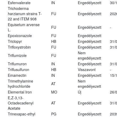
Esfenvalerate
IN
Engedélyezett
30/
Trichoderma
harzianum strains T-
FU
Engedélyezett
202
22 and ITEM 908
Equisetum arvense
FU
Engedélyezett
-
L.
Epoxiconazole
FU
Engedélyezett
Triclopyr
HB
Engedélyezett
31/
Trifloxystrobin
FU
Engedélyezett
31/
Nem
Triflumizole
FU
engedélyezett
Triflumuron
IN
Engedélyezett
31/
Triflusulfuron
HB
Visszavont
-
Emamectin
IN
Engedélyezett
15/
Trimethylamine
Nem
AT
hydrochloride
engedélyezett
Elemental Iron
MO
Új
26/
E,Z-3,13-
Octadecadienyl
AT
Engedélyezett
31/
Acetate
Trinexapac-ethyl
PG
Engedélyezett
203