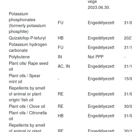
vége
2023.06.30.
Potassium
phosphonates
FU
Engedélyezett
31/
(formerly potassium
phosphite)
Quizalofop-P-tefuryl
HB
Engedélyezett
202
Potassium hydrogen
FU
Engedélyezett
31/
carbonate
Polybutene
IN
Not PPP
-
Plant oils/ Rape seed
AC, IN
Engedélyezett
31/
oil
Plant oils / Spear
-
Engedélyezett
15/
mint oil
Repellents by smell
of animal or plant
RE
Engedélyezett
31/
origin/ fish oil
Plant oils / Clove oil
RE
Engedélyezett
30/
Plant oils / Citronella
HB
Engedélyezett
31/
oil
Repellents by smell
of animal or plant
RE
Engedélyezett
30/