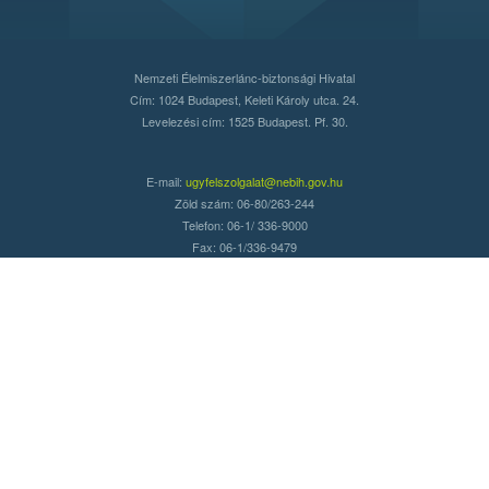
Nemzeti Élelmiszerlánc-biztonsági Hivatal
Cím: 1024 Budapest, Keleti Károly utca. 24.
Levelezési cím: 1525 Budapest. Pf. 30.
E-mail:
ugyfelszolgalat@nebih.gov.hu
Zöld szám: 06-80/263-244
Telefon: 06-1/ 336-9000
Fax: 06-1/336-9479