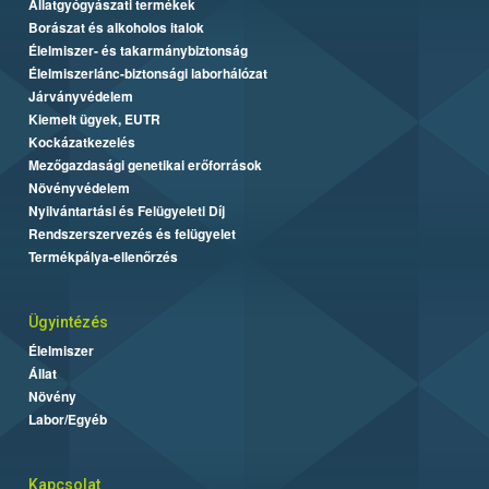
Állatgyógyászati termékek
Borászat és alkoholos italok
Élelmiszer- és takarmánybiztonság
Élelmiszerlánc-biztonsági laborhálózat
Járványvédelem
Kiemelt ügyek, EUTR
Kockázatkezelés
Mezőgazdasági genetikai erőforrások
Növényvédelem
Nyilvántartási és Felügyeleti Díj
Rendszerszervezés és felügyelet
Termékpálya-ellenőrzés
Ügyintézés
Élelmiszer
Állat
Növény
Labor/Egyéb
Kapcsolat