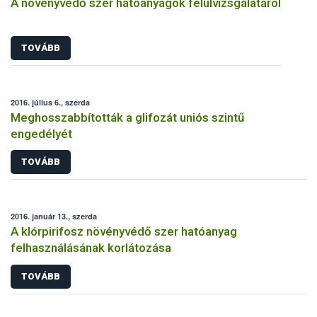
A növényvédő szer hatóanyagok felülvizsgálatáról
TOVÁBB
2016. július 6., szerda
Meghosszabbították a glifozát uniós szintű
engedélyét
TOVÁBB
2016. január 13., szerda
A klórpirifosz növényvédő szer hatóanyag
felhasználásának korlátozása
TOVÁBB