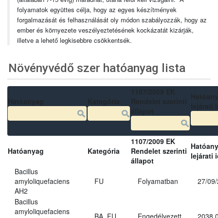
folyamatok együttes célja, hogy az egyes készítmények
forgalmazását és felhasználását oly módon szabályozzák, hogy az
ember és környezete veszélyeztetésének kockázatát kizárják,
illetve a lehető legkisebbre csökkentsék.
Növényvédő szer hatóanyag lista
1107/2009 EK
Hatóan
Hatóanyag
Kategória
Rendelet szerinti
lejárati 
állapot
1107/2009 EK
Hatóan
Hatóanyag
Kategória
Rendelet szerinti
lejárati 
állapot
Bacillus
amyloliquefaciens
FU
Folyamatban
27/09
AH2
Bacillus
amyloliquefaciens
BA, FU
Engedélyezett
2038.