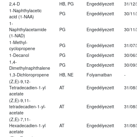
2,4-D
HB, PG
Engedélyezett
31/12
1-Naphthylacetic
PG
Engedélyezett
30/11
acid (1-NAA)
1-
Naphthylacetamide
PG
Engedélyezett
30/11
(1-NAD)
1-Methyl-
PG
Engedélyezett
31/07
cyclopropene
1-Decanol
PG
Engedélyezett
30/06
1,4-
PG
Engedélyezett
30/09
Dimethylnaphthalene
1,3-Dichloropropene
HB, NE
Folyamatban
-
(Z,E)-9,12-
Tetradecadien-1-yl
AT
Engedélyezett
31/08
acetate
(Z,E)-9,11-
tetradecadien-1-yl-
AT
Engedélyezett
31/08
acetate
(Z,E)-7,11-
Hexadecadien-1-yl
AT
Engedélyezett
31/08
acetate