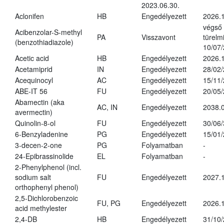
2023.06.30.
Aclonifen
HB
Engedélyezett
2026.
végső
Acibenzolar-S-methyl
PA
Visszavont
türelmi
(benzothiadiazole)
10/07
Acetic acid
HB
Engedélyezett
2026.1
Acetamiprid
IN
Engedélyezett
28/02
Acequinocyl
AC
Engedélyezett
15/11
ABE-IT 56
FU
Engedélyezett
20/05
Abamectin (aka
AC, IN
Engedélyezett
2038.
avermectin)
Quinolin-8-ol
FU
Engedélyezett
30/06
6-Benzyladenine
PG
Engedélyezett
15/01
3-decen-2-one
PG
Folyamatban
-
24-Epibrassinolide
EL
Folyamatban
-
2-Phenylphenol (incl.
sodium salt
FU
Engedélyezett
2027.1
orthophenyl phenol)
2,5-Dichlorobenzoic
FU, PG
Engedélyezett
2026.
acid methylester
2,4-DB
HB
Engedélyezett
31/10