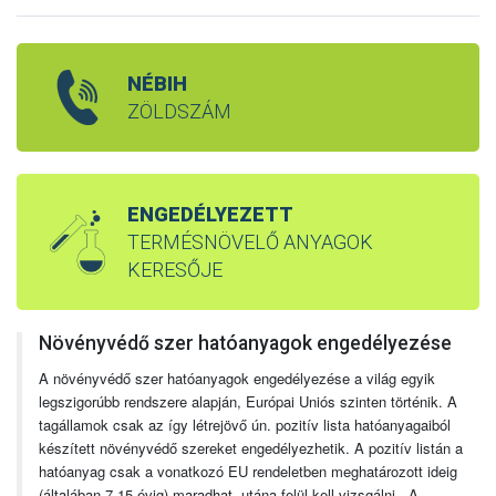
NÉBIH
ZÖLDSZÁM
ENGEDÉLYEZETT
TERMÉSNÖVELŐ ANYAGOK
KERESŐJE
Növényvédő szer hatóanyagok engedélyezése
A növényvédő szer hatóanyagok engedélyezése a világ egyik
legszigorúbb rendszere alapján, Európai Uniós szinten történik. A
tagállamok csak az így létrejövő ún. pozitív lista hatóanyagaiból
készített növényvédő szereket engedélyezhetik. A pozitív listán a
hatóanyag csak a vonatkozó EU rendeletben meghatározott ideig
(általában 7-15 évig) maradhat, utána felül kell vizsgálni. A