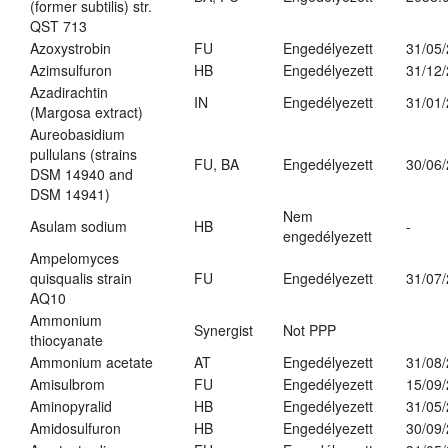
(former subtilis) str.
QST 713
Azoxystrobin
FU
Engedélyezett
31/05
Azimsulfuron
HB
Engedélyezett
31/12
Azadirachtin
IN
Engedélyezett
31/01
(Margosa extract)
Aureobasidium
pullulans (strains
FU, BA
Engedélyezett
30/06
DSM 14940 and
DSM 14941)
Nem
Asulam sodium
HB
-
engedélyezett
Ampelomyces
quisqualis strain
FU
Engedélyezett
31/07
AQ10
Ammonium
Synergist
Not PPP
thiocyanate
Ammonium acetate
AT
Engedélyezett
31/08
Amisulbrom
FU
Engedélyezett
15/09
Aminopyralid
HB
Engedélyezett
31/05
Amidosulfuron
HB
Engedélyezett
30/09