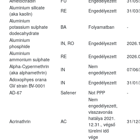
Ametoctradin
FU
Engedélyezett
31/05
Aluminium silicate
RE
Engedélyezett
31/03
(aka kaolin)
Aluminium
potassium sulphate
BA
Folyamatban
-
dodecahydrate
Aluminium
IN, RO
Engedélyezett
2026.1
phosphide
Aluminium
RE
Engedélyezett
2026.0
ammonium sulphate
Alpha-Cypermethrin
Nem
IN
07/06
(aka alphamethrin)
engedélyezett
Adoxophyes orana
IN
Engedélyezett
31/01
GV strain BV-0001
AD-67
Safener
Not PPP
-
Nem
engedélyezett,
visszavonás
hatálya 2021.
Acrinathrin
AC
31/12
12.31., végső
türelmi idő
vége