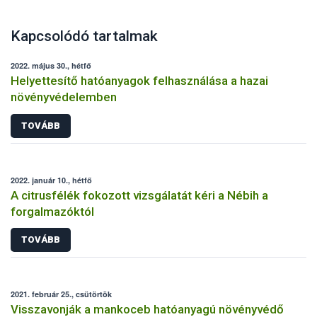
Kapcsolódó tartalmak
2022. május 30., hétfő
Helyettesítő hatóanyagok felhasználása a hazai
növényvédelemben
TOVÁBB
2022. január 10., hétfő
A citrusfélék fokozott vizsgálatát kéri a Nébih a
forgalmazóktól
TOVÁBB
2021. február 25., csütörtök
Visszavonják a mankoceb hatóanyagú növényvédő