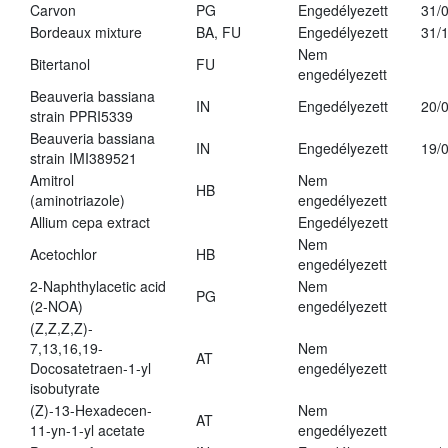
Carvon
PG
Engedélyezett
31/
Bordeaux mixture
BA, FU
Engedélyezett
31/
Nem
Bitertanol
FU
engedélyezett
Beauveria bassiana
IN
Engedélyezett
20/
strain PPRI5339
Beauveria bassiana
IN
Engedélyezett
19/
strain IMI389521
Amitrol
Nem
HB
(aminotriazole)
engedélyezett
Allium cepa extract
Engedélyezett
Nem
Acetochlor
HB
engedélyezett
2-Naphthylacetic acid
Nem
PG
(2-NOA)
engedélyezett
(Z,Z,Z,Z)-
7,13,16,19-
Nem
AT
Docosatetraen-1-yl
engedélyezett
isobutyrate
(Z)-13-Hexadecen-
Nem
AT
11-yn-1-yl acetate
engedélyezett