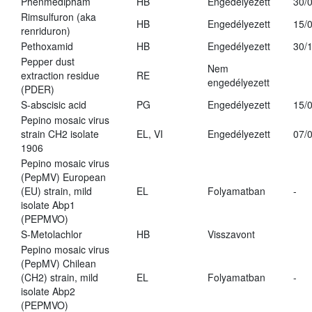
Phenmedipham
HB
Engedélyezett
30/
Rimsulfuron (aka
HB
Engedélyezett
15/
renriduron)
Pethoxamid
HB
Engedélyezett
30/
Pepper dust
Nem
extraction residue
RE
engedélyezett
(PDER)
S-abscisic acid
PG
Engedélyezett
15/
Pepino mosaic virus
strain CH2 isolate
EL, VI
Engedélyezett
07/
1906
Pepino mosaic virus
(PepMV) European
(EU) strain, mild
EL
Folyamatban
-
isolate Abp1
(PEPMVO)
S-Metolachlor
HB
Visszavont
Pepino mosaic virus
(PepMV) Chilean
(CH2) strain, mild
EL
Folyamatban
-
isolate Abp2
(PEPMVO)