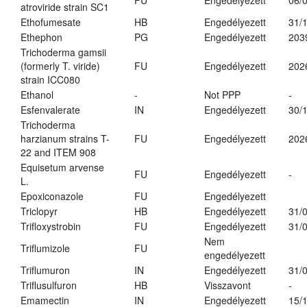
FU
Engedélyezett
06/
atroviride strain SC1
Ethofumesate
HB
Engedélyezett
31/
Ethephon
PG
Engedélyezett
203
Trichoderma gamsii
(formerly T. viride)
FU
Engedélyezett
202
strain ICC080
Ethanol
-
Not PPP
-
Esfenvalerate
IN
Engedélyezett
30/
Trichoderma
harzianum strains T-
FU
Engedélyezett
202
22 and ITEM 908
Equisetum arvense
FU
Engedélyezett
-
L.
Epoxiconazole
FU
Engedélyezett
Triclopyr
HB
Engedélyezett
31/
Trifloxystrobin
FU
Engedélyezett
31/
Nem
Triflumizole
FU
engedélyezett
Triflumuron
IN
Engedélyezett
31/
Triflusulfuron
HB
Visszavont
-
Emamectin
IN
Engedélyezett
15/