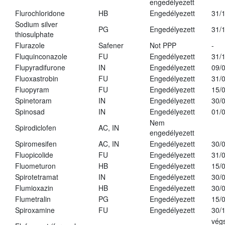
engedélyezett
Flurochloridone
HB
Engedélyezett
31/
Sodium silver
PG
Engedélyezett
31/
thiosulphate
Flurazole
Safener
Not PPP
-
Fluquinconazole
FU
Engedélyezett
31/
Flupyradifurone
IN
Engedélyezett
09/
Fluoxastrobin
FU
Engedélyezett
31/
Fluopyram
FU
Engedélyezett
15/
Spinetoram
IN
Engedélyezett
30/
Spinosad
IN
Engedélyezett
01/
Nem
Spirodiclofen
AC, IN
engedélyezett
Spiromesifen
AC, IN
Engedélyezett
30/
Fluopicolide
FU
Engedélyezett
31/
Fluometuron
HB
Engedélyezett
15/
Spirotetramat
IN
Engedélyezett
30/
Flumioxazin
HB
Engedélyezett
30/
Flumetralin
PG
Engedélyezett
15/
Spiroxamine
FU
Engedélyezett
30/
vég