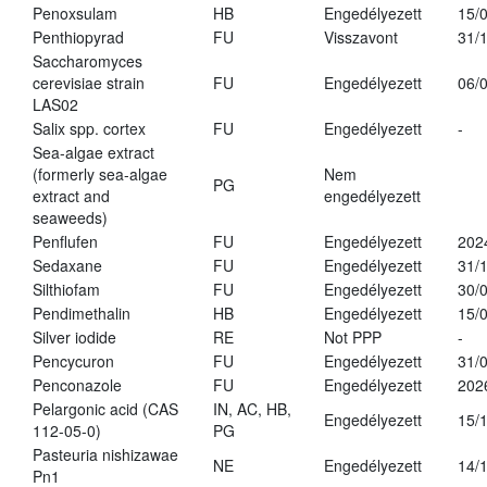
Penoxsulam
HB
Engedélyezett
15/
Penthiopyrad
FU
Visszavont
31/
Saccharomyces
cerevisiae strain
FU
Engedélyezett
06/
LAS02
Salix spp. cortex
FU
Engedélyezett
-
Sea-algae extract
(formerly sea-algae
Nem
PG
extract and
engedélyezett
seaweeds)
Penflufen
FU
Engedélyezett
202
Sedaxane
FU
Engedélyezett
31/
Silthiofam
FU
Engedélyezett
30/
Pendimethalin
HB
Engedélyezett
15/
Silver iodide
RE
Not PPP
-
Pencycuron
FU
Engedélyezett
31/
Penconazole
FU
Engedélyezett
202
Pelargonic acid (CAS
IN, AC, HB,
Engedélyezett
15/
112-05-0)
PG
Pasteuria nishizawae
NE
Engedélyezett
14/
Pn1