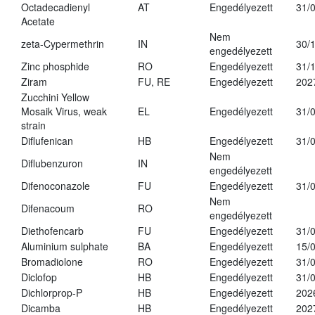
Octadecadienyl
AT
Engedélyezett
31/
Acetate
Nem
zeta-Cypermethrin
IN
30/
engedélyezett
Zinc phosphide
RO
Engedélyezett
31/
Ziram
FU, RE
Engedélyezett
202
Zucchini Yellow
Mosaik Virus, weak
EL
Engedélyezett
31/
strain
Diflufenican
HB
Engedélyezett
31/
Nem
Diflubenzuron
IN
engedélyezett
Difenoconazole
FU
Engedélyezett
31/
Nem
Difenacoum
RO
engedélyezett
Diethofencarb
FU
Engedélyezett
31/
Aluminium sulphate
BA
Engedélyezett
15/
Bromadiolone
RO
Engedélyezett
31/
Diclofop
HB
Engedélyezett
31/
Dichlorprop-P
HB
Engedélyezett
202
Dicamba
HB
Engedélyezett
202