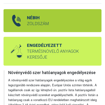
NÉBIH
ZÖLDSZÁM
ENGEDÉLYEZETT
TERMÉSNÖVELŐ ANYAGOK
KERESŐJE
Növényvédő szer hatóanyagok engedélyezése
A növényvédő szer hatóanyagok engedélyezése a világ egyik
legszigorúbb rendszere alapján, Európai Uniós szinten történik. A
tagállamok csak az így létrejövő ún. pozitív lista hatóanyagaiból
készített növényvédő szereket engedélyezhetik. A pozitív listán a
hatóanyag csak a vonatkozó EU rendeletben meghatározott ideig
(általában 7-15 évig) maradhat, utána felül kell vizsgálni. A