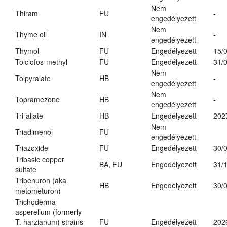
Nem
Thiram
FU
-
engedélyezett
Nem
Thyme oil
IN
-
engedélyezett
Thymol
FU
Engedélyezett
15/
Tolclofos-methyl
FU
Engedélyezett
31/
Nem
Tolpyralate
HB
-
engedélyezett
Nem
Topramezone
HB
-
engedélyezett
Tri-allate
HB
Engedélyezett
202
Nem
Triadimenol
FU
engedélyezett
Triazoxide
FU
Engedélyezett
30/
Tribasic copper
BA, FU
Engedélyezett
31/
sulfate
Tribenuron (aka
HB
Engedélyezett
30/
metometuron)
Trichoderma
asperellum (formerly
T. harzianum) strains
FU
Engedélyezett
202