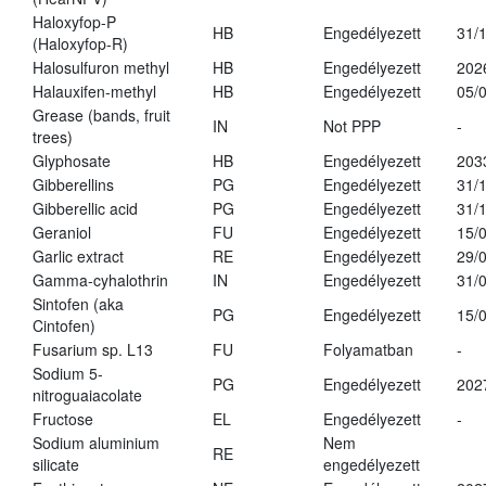
Haloxyfop-P
HB
Engedélyezett
31/
(Haloxyfop-R)
Halosulfuron methyl
HB
Engedélyezett
202
Halauxifen-methyl
HB
Engedélyezett
05/
Grease (bands, fruit
IN
Not PPP
-
trees)
Glyphosate
HB
Engedélyezett
203
Gibberellins
PG
Engedélyezett
31/
Gibberellic acid
PG
Engedélyezett
31/
Geraniol
FU
Engedélyezett
15/
Garlic extract
RE
Engedélyezett
29/
Gamma-cyhalothrin
IN
Engedélyezett
31/
Sintofen (aka
PG
Engedélyezett
15/
Cintofen)
Fusarium sp. L13
FU
Folyamatban
-
Sodium 5-
PG
Engedélyezett
202
nitroguaiacolate
Fructose
EL
Engedélyezett
-
Sodium aluminium
Nem
RE
silicate
engedélyezett