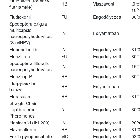
Flufenacet (formerly
HB
Visszavont
türe
fluthiamide)
10/
Fludioxonil
FU
Engedélyezett
30/
Spodoptera exigua
multicapsid
IN
Folyamatban
-
nucleopolyhedorvirus
(SeMNPV)
Flubendiamide
IN
Engedélyezett
31/
Fluazinam
FU
Engedélyezett
30/
Spodoptera littoralis
IN
Engedélyezett
15/
nucleopolyhedrovirus
Fluazifop-P
HB
Engedélyezett
30/
Florpyrauxifen-
HB
Folyamatban
-
benzyl
Florasulam
HB
Engedélyezett
31/
Straight Chain
Lepidopteran
AT
Engedélyezett
30/
Pheromones
Flonicamid (IKI-220)
IN
Engedélyezett
202
Flazasulfuron
HB
Engedélyezett
31/
Ferric pyrophosphate
MO
Engedélyezett
03/