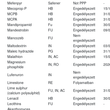
Mefenpyr
Safener
Not PPP
-
Mecoprop-P
HB
Engedélyezett
15/
MCPB
HB
Engedélyezett
31/
MCPA
HB
Engedélyezett
31/
Mandipropamid
Fu
Engedélyezett
30/
Mandestrobin
FU
Engedélyezett
09/
Nem
Mancozeb
FU
engedélyezett
Maltodextrin
IN
Engedélyezett
03/
Maleic hydrazide
PG
Engedélyezett
31/
Malathion
IN, AC
Engedélyezett
15/
Magnesium
IN, RO
Engedélyezett
202
phosphide
Nem
Lufenuron
IN
engedélyezett
Limestone
RE
Folyamatban
Lime sulphur
FU, IN, AC
Engedélyezett
31/
(calcium polysulphid)
Lenacil
HB
Engedélyezett
30/
Lecithins
FU
Engedélyezett
-
Akanthomyces