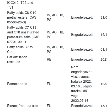
ICC012, T25 and
TV1
Fatty acids C8-C10
IN, AC, HB,
methyl esters (CAS
Engedélyezett
31/
PG
85566-26-3)
Fatty acids C7-C18
and C18 unsaturated
IN, AC, HB,
Engedélyezett
15/
potassium salts (CAS
PG
67701-09-1)
Fatty acids C7 to
IN, AC, HB,
Engedélyezett
01/
C20
PG
Fat distilation
RE
Engedélyezett
202
residues
Nem
engedélyezett,
visszavonás
hatálya 2022.
Famoxadone
FU
16/
03.16., végső
türelmi idő
vége
2022.09.16.
Extract from tea tree
FU
Engedélyezett
15/