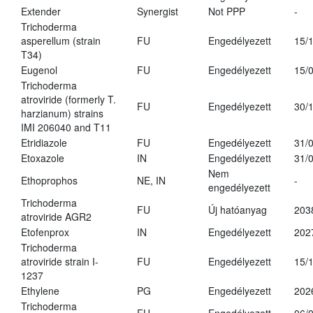
Extender
Synergist
Not PPP
-
Trichoderma
asperellum (strain
FU
Engedélyezett
15/
T34)
Eugenol
FU
Engedélyezett
15/
Trichoderma
atroviride (formerly T.
FU
Engedélyezett
30/
harzianum) strains
IMI 206040 and T11
Etridiazole
FU
Engedélyezett
31/
Etoxazole
IN
Engedélyezett
31/
Nem
Ethoprophos
NE, IN
-
engedélyezett
Trichoderma
FU
Új hatóanyag
203
atroviride AGR2
Etofenprox
IN
Engedélyezett
202
Trichoderma
atroviride strain I-
FU
Engedélyezett
15/
1237
Ethylene
PG
Engedélyezett
202
Trichoderma