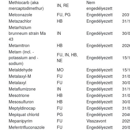
Methiocarb (aka
Nem
IN, RE
mercaptodimethur)
engedélyezett
Metconazole
FU, PG
Engedélyezett
203
Metazachlor
HB
Engedélyezett
31/
Metarhizium
brunneum strain Ma
IN
Engedélyezett
30/
43
Metamitron
HB
Engedélyezett
202
Metam (incl. -
FU, IN, HB,
potassium and -
Engedélyezett
15/
NE
sodium)
Metaldehyde
MO
Engedélyezett
15/
Metalaxyl-M
FU
Engedélyezett
31/
Metalaxyl
FU
Engedélyezett
30/
Metaflumizone
IN
Engedélyezett
31/
Mesotrione
HB
Engedélyezett
31/
Mesosulfuron
HB
Engedélyezett
30/
Meptyldinocap
FU
Engedélyezett
31/
Mepiquat chlorid
PG
Engedélyezett
204
Mepanipyrim
FU
Visszavont
202
Mefentrifluconazole
FU
Engedélyezett
20/