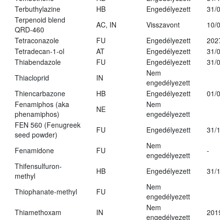
Terbuthylazine
HB
Engedélyezett
31/
Terpenoid blend
AC, IN
Visszavont
10/
QRD-460
Tetraconazole
FU
Engedélyezett
202
Tetradecan-1-ol
AT
Engedélyezett
31/
Thiabendazole
FU
Engedélyezett
31/
Nem
Thiacloprid
IN
engedélyezett
Thiencarbazone
HB
Engedélyezett
01/
Fenamiphos (aka
Nem
NE
phenamiphos)
engedélyezett
FEN 560 (Fenugreek
FU
Engedélyezett
31/
seed powder)
Nem
Fenamidone
FU
-
engedélyezett
Thifensulfuron-
HB
Engedélyezett
31/
methyl
Nem
Thiophanate-methyl
FU
engedélyezett
Nem
Thiamethoxam
IN
201
engedélyezett