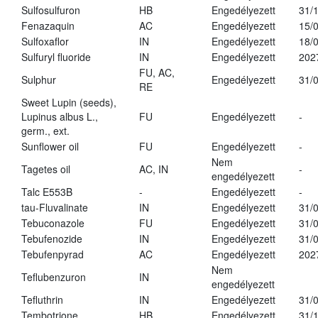
Sulfosulfuron
HB
Engedélyezett
31/
Fenazaquin
AC
Engedélyezett
15/
Sulfoxaflor
IN
Engedélyezett
18/
Sulfuryl fluoride
IN
Engedélyezett
202
FU, AC,
Sulphur
Engedélyezett
31/
RE
Sweet Lupin (seeds),
Lupinus albus L.,
FU
Engedélyezett
-
germ., ext.
Sunflower oil
FU
Engedélyezett
-
Nem
Tagetes oil
AC, IN
-
engedélyezett
Talc E553B
-
Engedélyezett
-
tau-Fluvalinate
IN
Engedélyezett
31/
Tebuconazole
FU
Engedélyezett
31/
Tebufenozide
IN
Engedélyezett
31/
Tebufenpyrad
AC
Engedélyezett
202
Nem
Teflubenzuron
IN
engedélyezett
Tefluthrin
IN
Engedélyezett
31/
Tembotrione
HB
Engedélyezett
31/