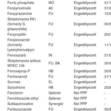
Ferric phosphate
MO
Engedélyezett
31/
Fenpyroximate
AC
Engedélyezett
31/
Fenpyrazamine
FU
Engedélyezett
15/
Streptomyces K61
(formerly S.
FU
Engedélyezett
30/
griseoviridis)
Fenpropidin
FU
Engedélyezett
202
Fenpicoxamid
(formerly:
FU
Engedélyezett
11/
Lyserphenvalpyr)
Fenoxycarb
IN
Engedélyezett
31/
Streptomyces lydicus
FU, BA
Engedélyezett
30/
WYEC 108
Fenoxaprop-P
HB
Engedélyezett
30/
Fenhexamid
FU
Engedélyezett
31/
Sucrose
EL
Engedélyezett
-
Sulcotrione
HB
Engedélyezett
202
Fenclorim
Safener
Not PPP
-
Fenchlorazole-ethyl
Safener
Not PPP
-
Sulfaquinoxaline
Synergist
Not PPP
-
Fenbuconazole
FU
Engedélyezett
30/