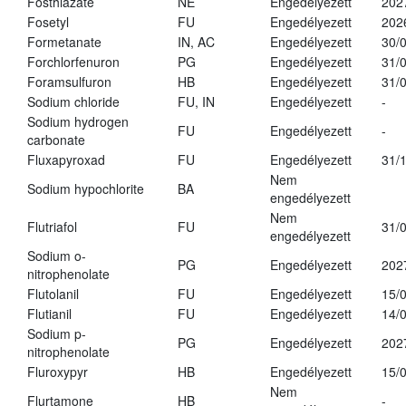
Fosthiazate
NE
Engedélyezett
202
Fosetyl
FU
Engedélyezett
202
Formetanate
IN, AC
Engedélyezett
30/
Forchlorfenuron
PG
Engedélyezett
31/
Foramsulfuron
HB
Engedélyezett
31/
Sodium chloride
FU, IN
Engedélyezett
-
Sodium hydrogen
FU
Engedélyezett
-
carbonate
Fluxapyroxad
FU
Engedélyezett
31/
Nem
Sodium hypochlorite
BA
engedélyezett
Nem
Flutriafol
FU
31/
engedélyezett
Sodium o-
PG
Engedélyezett
202
nitrophenolate
Flutolanil
FU
Engedélyezett
15/
Flutianil
FU
Engedélyezett
14/
Sodium p-
PG
Engedélyezett
202
nitrophenolate
Fluroxypyr
HB
Engedélyezett
15/
Nem
Flurtamone
HB
-