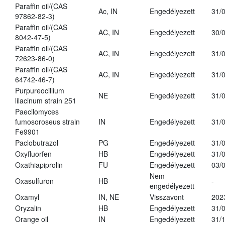
Paraffin oil/(CAS
Ac, IN
Engedélyezett
31/
97862-82-3)
Paraffin oil/(CAS
AC, IN
Engedélyezett
30/
8042-47-5)
Paraffin oil/(CAS
AC, IN
Engedélyezett
31/
72623-86-0)
Paraffin oil/(CAS
AC, IN
Engedélyezett
31/
64742-46-7)
Purpureocillium
NE
Engedélyezett
31/
lilacinum strain 251
Paecilomyces
fumosoroseus strain
IN
Engedélyezett
31/
Fe9901
Paclobutrazol
PG
Engedélyezett
31/
Oxyfluorfen
HB
Engedélyezett
31/
Oxathiapiprolin
FU
Engedélyezett
03/
Nem
Oxasulfuron
HB
-
engedélyezett
Oxamyl
IN, NE
Visszavont
202
Oryzalin
HB
Engedélyezett
31/
Orange oil
IN
Engedélyezett
31/