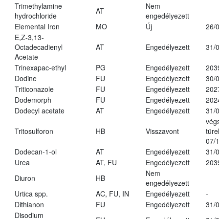
Trimethylamine
Nem
AT
hydrochloride
engedélyezett
Elemental Iron
MO
Új
26/
E,Z-3,13-
Octadecadienyl
AT
Engedélyezett
31/
Acetate
Trinexapac-ethyl
PG
Engedélyezett
203
Dodine
FU
Engedélyezett
30/
Triticonazole
FU
Engedélyezett
202
Dodemorph
FU
Engedélyezett
202
Dodecyl acetate
AT
Engedélyezett
31/
vég
Tritosulforon
HB
Visszavont
türe
07/
Dodecan-1-ol
AT
Engedélyezett
31/
Urea
AT, FU
Engedélyezett
203
Nem
Diuron
HB
engedélyezett
Urtica spp.
AC, FU, IN
Engedélyezett
-
Dithianon
FU
Engedélyezett
31/
Disodium