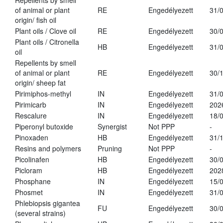
Repellents by smell
of animal or plant
RE
Engedélyezett
31/
origin/ fish oil
Plant oils / Clove oil
RE
Engedélyezett
30/
Plant oils / Citronella
HB
Engedélyezett
31/
oil
Repellents by smell
of animal or plant
RE
Engedélyezett
30/
origin/ sheep fat
Pirimiphos-methyl
IN
Engedélyezett
31/
Pirimicarb
IN
Engedélyezett
202
Rescalure
IN
Engedélyezett
18/
Piperonyl butoxide
Synergist
Not PPP
-
Pinoxaden
HB
Engedélyezett
31/
Resins and polymers
Pruning
Not PPP
-
Picolinafen
HB
Engedélyezett
30/
Picloram
HB
Engedélyezett
202
Phosphane
IN
Engedélyezett
15/
Phosmet
IN
Engedélyezett
31/
Phlebiopsis gigantea
FU
Engedélyezett
30/
(several strains)