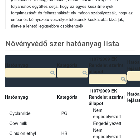
folyamatok együttes célja, hogy az egyes készítmények
forgalmazását és felhasználását oly módon szabályozzák, hogy az
ember és környezete veszélyeztetésének kockázatát kizárják,
illetve a lehető legkisebbre csökkentsék.
Növényvédő szer hatóanyag lista
1107/2009 EK
Ható
Hatóanyag
Kategória
Rendelet szerinti
lejára
állapot
1107/2009 EK
Ható
Hatóanyag
Kategória
Rendelet szerinti
lejára
állapot
Nem
Cyclanilide
PG
engedélyezett
Cow milk
Engedélyezett
Nem
Cinidion ethyl
HB
engedélyezett