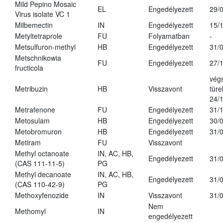
Mild Pepino Mosaic
EL
Engedélyezett
29/
Virus isolate VC 1
Milbemectin
IN
Engedélyezett
15/
Metyltetraprole
FU
Folyamatban
-
Metsulfuron-methyl
HB
Engedélyezett
31/
Metschnikowia
FU
Engedélyezett
27/
fructicola
vég
Metribuzin
HB
Visszavont
türe
24/
Metrafenone
FU
Engedélyezett
31/
Metosulam
HB
Engedélyezett
30/
Metobromuron
HB
Engedélyezett
31/
Metiram
FU
Visszavont
Methyl octanoate
IN, AC, HB,
Engedélyezett
31/
(CAS 111-11-5)
PG
Methyl decanoate
IN, AC, HB,
Engedélyezett
31/
(CAS 110-42-9)
PG
Methoxyfenozide
IN
Visszavont
31/
Nem
Methomyl
IN
engedélyezett