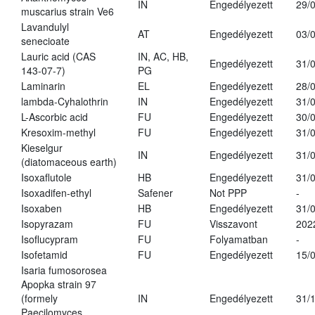
IN
Engedélyezett
29/
muscarius strain Ve6
Lavandulyl
AT
Engedélyezett
03/
senecioate
Lauric acid (CAS
IN, AC, HB,
Engedélyezett
31/
143-07-7)
PG
Laminarin
EL
Engedélyezett
28/
lambda-Cyhalothrin
IN
Engedélyezett
31/
L-Ascorbic acid
FU
Engedélyezett
30/
Kresoxim-methyl
FU
Engedélyezett
31/
Kieselgur
IN
Engedélyezett
31/
(diatomaceous earth)
Isoxaflutole
HB
Engedélyezett
31/
Isoxadifen-ethyl
Safener
Not PPP
-
Isoxaben
HB
Engedélyezett
31/
Isopyrazam
FU
Visszavont
202
Isoflucypram
FU
Folyamatban
-
Isofetamid
FU
Engedélyezett
15/
Isaria fumosorosea
Apopka strain 97
(formely
IN
Engedélyezett
31/
Paecilomyces