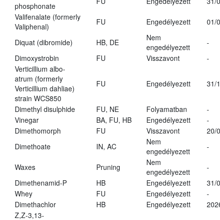
FU
Engedélyezett
31/
phosphonate
Valifenalate (formerly
FU
Engedélyezett
01/
Valiphenal)
Nem
Diquat (dibromide)
HB, DE
-
engedélyezett
Dimoxystrobin
FU
Visszavont
-
Verticillium albo-
atrum (formerly
FU
Engedélyezett
31/
Verticillium dahliae)
strain WCS850
Dimethyl disulphide
FU, NE
Folyamatban
-
Vinegar
BA, FU, HB
Engedélyezett
-
Dimethomorph
FU
Visszavont
20/
Nem
Dimethoate
IN, AC
-
engedélyezett
Nem
Waxes
Pruning
-
engedélyezett
Dimethenamid-P
HB
Engedélyezett
31/
Whey
FU
Engedélyezett
-
Dimethachlor
HB
Engedélyezett
202
Z,Z-3,13-