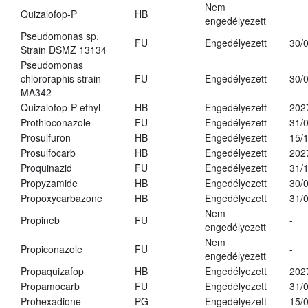
Nem
Quizalofop-P
HB
engedélyezett
Pseudomonas sp.
FU
Engedélyezett
30/
Strain DSMZ 13134
Pseudomonas
chlororaphis strain
FU
Engedélyezett
30/
MA342
Quizalofop-P-ethyl
HB
Engedélyezett
202
Prothioconazole
FU
Engedélyezett
31/
Prosulfuron
HB
Engedélyezett
15/
Prosulfocarb
HB
Engedélyezett
202
Proquinazid
FU
Engedélyezett
31/
Propyzamide
HB
Engedélyezett
30/
Propoxycarbazone
HB
Engedélyezett
31/
Nem
Propineb
FU
-
engedélyezett
Nem
Propiconazole
FU
-
engedélyezett
Propaquizafop
HB
Engedélyezett
202
Propamocarb
FU
Engedélyezett
31/
Prohexadione
PG
Engedélyezett
15/