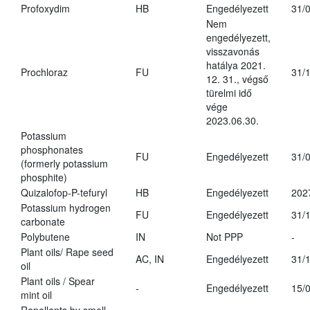
Profoxydim
HB
Engedélyezett
31/
Nem
engedélyezett,
visszavonás
hatálya 2021.
Prochloraz
FU
31/
12. 31., végső
türelmi idő
vége
2023.06.30.
Potassium
phosphonates
FU
Engedélyezett
31/
(formerly potassium
phosphite)
Quizalofop-P-tefuryl
HB
Engedélyezett
202
Potassium hydrogen
FU
Engedélyezett
31/
carbonate
Polybutene
IN
Not PPP
-
Plant oils/ Rape seed
AC, IN
Engedélyezett
31/
oil
Plant oils / Spear
-
Engedélyezett
15/
mint oil