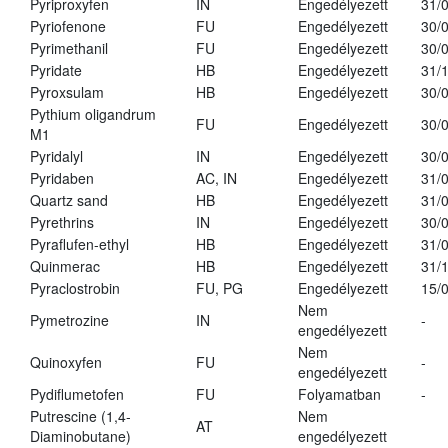
Pyriproxyfen
IN
Engedélyezett
31/
Pyriofenone
FU
Engedélyezett
30/
Pyrimethanil
FU
Engedélyezett
30/
Pyridate
HB
Engedélyezett
31/
Pyroxsulam
HB
Engedélyezett
30/
Pythium oligandrum
FU
Engedélyezett
30/
M1
Pyridalyl
IN
Engedélyezett
30/
Pyridaben
AC, IN
Engedélyezett
31/
Quartz sand
HB
Engedélyezett
31/
Pyrethrins
IN
Engedélyezett
30/
Pyraflufen-ethyl
HB
Engedélyezett
31/
Quinmerac
HB
Engedélyezett
31/
Pyraclostrobin
FU, PG
Engedélyezett
15/
Nem
Pymetrozine
IN
-
engedélyezett
Nem
Quinoxyfen
FU
-
engedélyezett
Pydiflumetofen
FU
Folyamatban
-
Putrescine (1,4-
Nem
AT
Diaminobutane)
engedélyezett