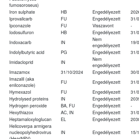
fumosoroseus)
Iron sulphate
HB
Engedélyezett
202
Iprovalicarb
FU
Engedélyezett
31/
Ipconazole
FU
Visszavont
-
Iodosulfuron
HB
Engedélyezett
31/
Nem
Indoxacarb
IN
19/
engedélyezett
Indolylbutyric acid
PG
Engedélyezett
31/
Nem
Imidacloprid
IN
engedélyezett
Imazamox
31/10/2024
Engedélyezett
30/
Imazalil (aka
FU
Engedélyezett
31/
enilconazole)
Hymexazol
FU
Engedélyezett
31/
Hydrolysed proteins
IN
Engedélyezett
203
Hydrogen peroxide
BA, FU
Engedélyezett
-
Hexythiazox
AC, IN
Engedélyezett
31/
Heptamaloxyloglucan
EL
Engedélyezett
203
Helicoverpa armigera
nucleopolyhedrovirus
IN
Engedélyezett
15/
(HearNPV)