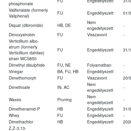
FU
Engedélyezett
31/
phosphonate
Valifenalate (formerly
FU
Engedélyezett
01/
Valiphenal)
Nem
Diquat (dibromide)
HB, DE
-
engedélyezett
Dimoxystrobin
FU
Visszavont
-
Verticillium albo-
atrum (formerly
FU
Engedélyezett
31/
Verticillium dahliae)
strain WCS850
Dimethyl disulphide
FU, NE
Folyamatban
-
Vinegar
BA, FU, HB
Engedélyezett
-
Dimethomorph
FU
Visszavont
20/
Nem
Dimethoate
IN, AC
-
engedélyezett
Nem
Waxes
Pruning
-
engedélyezett
Dimethenamid-P
HB
Engedélyezett
31/
Whey
FU
Engedélyezett
-
Dimethachlor
HB
Engedélyezett
202
Z,Z-3,13-