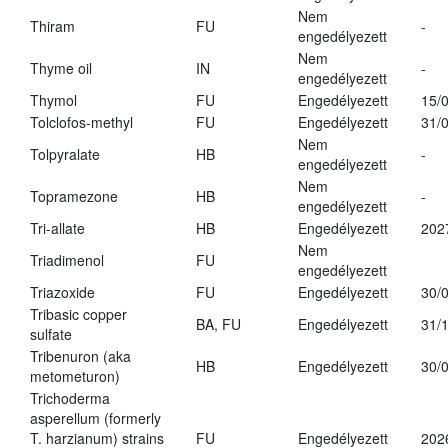
Nem
Thiram
FU
-
engedélyezett
Nem
Thyme oil
IN
-
engedélyezett
Thymol
FU
Engedélyezett
15/
Tolclofos-methyl
FU
Engedélyezett
31/
Nem
Tolpyralate
HB
-
engedélyezett
Nem
Topramezone
HB
-
engedélyezett
Tri-allate
HB
Engedélyezett
202
Nem
Triadimenol
FU
engedélyezett
Triazoxide
FU
Engedélyezett
30/
Tribasic copper
BA, FU
Engedélyezett
31/
sulfate
Tribenuron (aka
HB
Engedélyezett
30/
metometuron)
Trichoderma
asperellum (formerly
T. harzianum) strains
FU
Engedélyezett
202