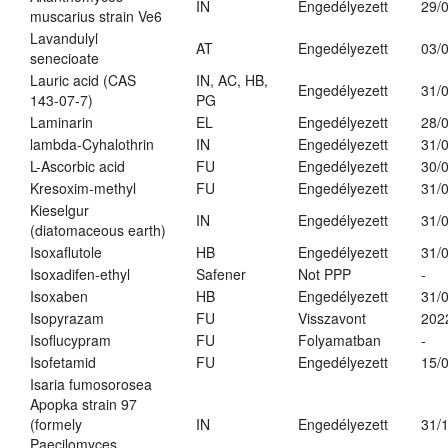
IN
Engedélyezett
29/
muscarius strain Ve6
Lavandulyl
AT
Engedélyezett
03/
senecioate
Lauric acid (CAS
IN, AC, HB,
Engedélyezett
31/
143-07-7)
PG
Laminarin
EL
Engedélyezett
28/
lambda-Cyhalothrin
IN
Engedélyezett
31/
L-Ascorbic acid
FU
Engedélyezett
30/
Kresoxim-methyl
FU
Engedélyezett
31/
Kieselgur
IN
Engedélyezett
31/
(diatomaceous earth)
Isoxaflutole
HB
Engedélyezett
31/
Isoxadifen-ethyl
Safener
Not PPP
-
Isoxaben
HB
Engedélyezett
31/
Isopyrazam
FU
Visszavont
202
Isoflucypram
FU
Folyamatban
-
Isofetamid
FU
Engedélyezett
15/
Isaria fumosorosea
Apopka strain 97
(formely
IN
Engedélyezett
31/
Paecilomyces