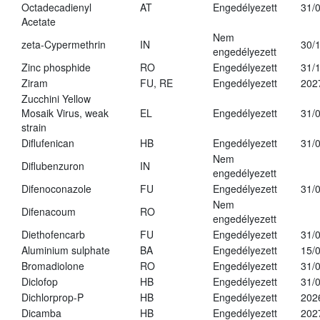
Octadecadienyl
AT
Engedélyezett
31/
Acetate
Nem
zeta-Cypermethrin
IN
30/
engedélyezett
Zinc phosphide
RO
Engedélyezett
31/
Ziram
FU, RE
Engedélyezett
202
Zucchini Yellow
Mosaik Virus, weak
EL
Engedélyezett
31/
strain
Diflufenican
HB
Engedélyezett
31/
Nem
Diflubenzuron
IN
engedélyezett
Difenoconazole
FU
Engedélyezett
31/
Nem
Difenacoum
RO
engedélyezett
Diethofencarb
FU
Engedélyezett
31/
Aluminium sulphate
BA
Engedélyezett
15/
Bromadiolone
RO
Engedélyezett
31/
Diclofop
HB
Engedélyezett
31/
Dichlorprop-P
HB
Engedélyezett
202
Dicamba
HB
Engedélyezett
202