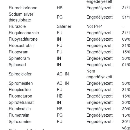
engedélyezett
Flurochloridone
HB
Engedélyezett
31/
Sodium silver
PG
Engedélyezett
31/
thiosulphate
Flurazole
Safener
Not PPP
-
Fluquinconazole
FU
Engedélyezett
31/
Flupyradifurone
IN
Engedélyezett
09/
Fluoxastrobin
FU
Engedélyezett
31/
Fluopyram
FU
Engedélyezett
15/
Spinetoram
IN
Engedélyezett
30/
Spinosad
IN
Engedélyezett
01/
Nem
Spirodiclofen
AC, IN
engedélyezett
Spiromesifen
AC, IN
Engedélyezett
30/
Fluopicolide
FU
Engedélyezett
31/
Fluometuron
HB
Engedélyezett
15/
Spirotetramat
IN
Engedélyezett
30/
Flumioxazin
HB
Engedélyezett
30/
Flumetralin
PG
Engedélyezett
15/
Spiroxamine
FU
Engedélyezett
30/
vég