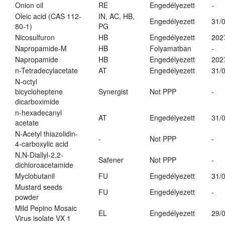
Onion oil
RE
Engedélyezett
-
Oleic acid (CAS 112-
IN, AC, HB,
Engedélyezett
31/
80-1)
PG
Nicosulfuron
HB
Engedélyezett
202
Napropamide-M
HB
Folyamatban
-
Napropamide
HB
Engedélyezett
202
n-Tetradecylacetate
AT
Engedélyezett
31/
N-octyl
bicycloheptene
Synergist
Not PPP
-
dicarboximide
n-hexadecanyl
AT
Engedélyezett
31/
acetate
N-Acetyl thiazolidin-
-
Not PPP
-
4-carboxylic acid
N,N-Diallyl-2,2-
Safener
Not PPP
-
dichloroacetamide
Myclobutanil
FU
Engedélyezett
31/
Mustard seeds
FU
Engedélyezett
-
powder
Mild Pepino Mosaic
EL
Engedélyezett
29/
Virus isolate VX 1