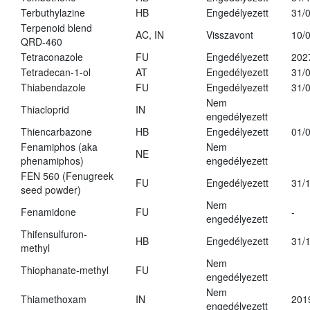
Terbuthylazine
HB
Engedélyezett
31/
Terpenoid blend
AC, IN
Visszavont
10/
QRD-460
Tetraconazole
FU
Engedélyezett
202
Tetradecan-1-ol
AT
Engedélyezett
31/
Thiabendazole
FU
Engedélyezett
31/
Nem
Thiacloprid
IN
engedélyezett
Thiencarbazone
HB
Engedélyezett
01/
Fenamiphos (aka
Nem
NE
phenamiphos)
engedélyezett
FEN 560 (Fenugreek
FU
Engedélyezett
31/
seed powder)
Nem
Fenamidone
FU
-
engedélyezett
Thifensulfuron-
HB
Engedélyezett
31/
methyl
Nem
Thiophanate-methyl
FU
engedélyezett
Nem
Thiamethoxam
IN
201
engedélyezett