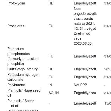
Profoxydim
HB
Engedélyezett
31/
Nem
engedélyezett,
visszavonás
hatálya 2021.
Prochloraz
FU
31/
12. 31., végső
türelmi idő
vége
2023.06.30.
Potassium
phosphonates
FU
Engedélyezett
31/
(formerly potassium
phosphite)
Quizalofop-P-tefuryl
HB
Engedélyezett
202
Potassium hydrogen
FU
Engedélyezett
31/
carbonate
Polybutene
IN
Not PPP
-
Plant oils/ Rape seed
AC, IN
Engedélyezett
31/
oil
Plant oils / Spear
-
Engedélyezett
15/
mint oil