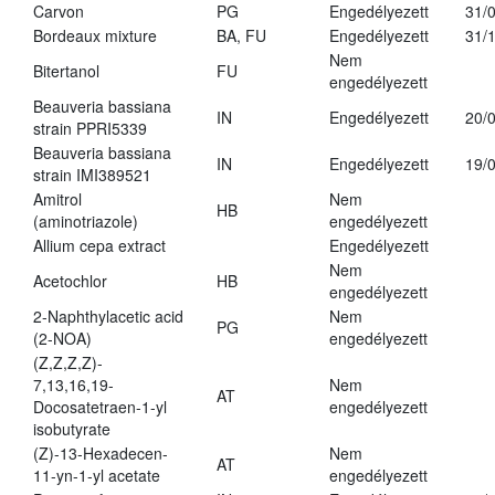
Carvon
PG
Engedélyezett
31/
Bordeaux mixture
BA, FU
Engedélyezett
31/
Nem
Bitertanol
FU
engedélyezett
Beauveria bassiana
IN
Engedélyezett
20/
strain PPRI5339
Beauveria bassiana
IN
Engedélyezett
19/
strain IMI389521
Amitrol
Nem
HB
(aminotriazole)
engedélyezett
Allium cepa extract
Engedélyezett
Nem
Acetochlor
HB
engedélyezett
2-Naphthylacetic acid
Nem
PG
(2-NOA)
engedélyezett
(Z,Z,Z,Z)-
7,13,16,19-
Nem
AT
Docosatetraen-1-yl
engedélyezett
isobutyrate
(Z)-13-Hexadecen-
Nem
AT
11-yn-1-yl acetate
engedélyezett