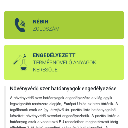
NÉBIH
ZÖLDSZÁM
ENGEDÉLYEZETT
TERMÉSNÖVELŐ ANYAGOK
KERESŐJE
Növényvédő szer hatóanyagok engedélyezése
A növényvédő szer hatóanyagok engedélyezése a világ egyik
legszigorúbb rendszere alapján, Európai Uniós szinten történik. A
tagállamok csak az így létrejövő ún. pozitív lista hatóanyagaiból
készített növényvédő szereket engedélyezhetik. A pozitív listán a
hatóanyag csak a vonatkozó EU rendeletben meghatározott ideig
(általában 7-15 évig) maradhat, utána felül kell vizsgálni. A