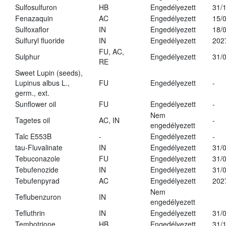
Sulfosulfuron
HB
Engedélyezett
31/
Fenazaquin
AC
Engedélyezett
15/
Sulfoxaflor
IN
Engedélyezett
18/
Sulfuryl fluoride
IN
Engedélyezett
202
FU, AC,
Sulphur
Engedélyezett
31/
RE
Sweet Lupin (seeds),
Lupinus albus L.,
FU
Engedélyezett
-
germ., ext.
Sunflower oil
FU
Engedélyezett
-
Nem
Tagetes oil
AC, IN
-
engedélyezett
Talc E553B
-
Engedélyezett
-
tau-Fluvalinate
IN
Engedélyezett
31/
Tebuconazole
FU
Engedélyezett
31/
Tebufenozide
IN
Engedélyezett
31/
Tebufenpyrad
AC
Engedélyezett
202
Nem
Teflubenzuron
IN
engedélyezett
Tefluthrin
IN
Engedélyezett
31/
Tembotrione
HB
Engedélyezett
31/