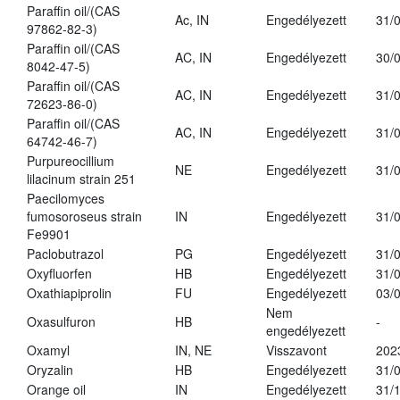
Paraffin oil/(CAS
Ac, IN
Engedélyezett
31/
97862-82-3)
Paraffin oil/(CAS
AC, IN
Engedélyezett
30/
8042-47-5)
Paraffin oil/(CAS
AC, IN
Engedélyezett
31/
72623-86-0)
Paraffin oil/(CAS
AC, IN
Engedélyezett
31/
64742-46-7)
Purpureocillium
NE
Engedélyezett
31/
lilacinum strain 251
Paecilomyces
fumosoroseus strain
IN
Engedélyezett
31/
Fe9901
Paclobutrazol
PG
Engedélyezett
31/
Oxyfluorfen
HB
Engedélyezett
31/
Oxathiapiprolin
FU
Engedélyezett
03/
Nem
Oxasulfuron
HB
-
engedélyezett
Oxamyl
IN, NE
Visszavont
202
Oryzalin
HB
Engedélyezett
31/
Orange oil
IN
Engedélyezett
31/