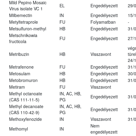
Mild Pepino Mosaic
EL
Engedélyezett
29/
Virus isolate VC 1
Milbemectin
IN
Engedélyezett
15/
Metyltetraprole
FU
Folyamatban
-
Metsulfuron-methyl
HB
Engedélyezett
31/
Metschnikowia
FU
Engedélyezett
27/
fructicola
vég
Metribuzin
HB
Visszavont
türe
24/
Metrafenone
FU
Engedélyezett
31/
Metosulam
HB
Engedélyezett
30/
Metobromuron
HB
Engedélyezett
31/
Metiram
FU
Visszavont
Methyl octanoate
IN, AC, HB,
Engedélyezett
31/
(CAS 111-11-5)
PG
Methyl decanoate
IN, AC, HB,
Engedélyezett
31/
(CAS 110-42-9)
PG
Methoxyfenozide
IN
Visszavont
31/
Nem
Methomyl
IN
engedélyezett