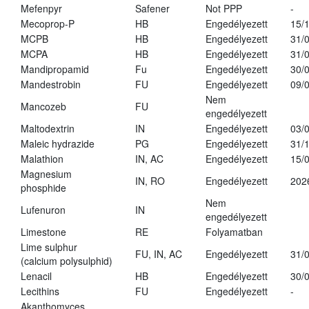
Mefenpyr
Safener
Not PPP
-
Mecoprop-P
HB
Engedélyezett
15/
MCPB
HB
Engedélyezett
31/
MCPA
HB
Engedélyezett
31/
Mandipropamid
Fu
Engedélyezett
30/
Mandestrobin
FU
Engedélyezett
09/
Nem
Mancozeb
FU
engedélyezett
Maltodextrin
IN
Engedélyezett
03/
Maleic hydrazide
PG
Engedélyezett
31/
Malathion
IN, AC
Engedélyezett
15/
Magnesium
IN, RO
Engedélyezett
202
phosphide
Nem
Lufenuron
IN
engedélyezett
Limestone
RE
Folyamatban
Lime sulphur
FU, IN, AC
Engedélyezett
31/
(calcium polysulphid)
Lenacil
HB
Engedélyezett
30/
Lecithins
FU
Engedélyezett
-
Akanthomyces