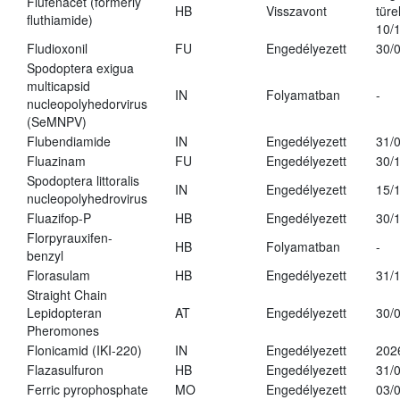
Flufenacet (formerly
HB
Visszavont
türe
fluthiamide)
10/
Fludioxonil
FU
Engedélyezett
30/
Spodoptera exigua
multicapsid
IN
Folyamatban
-
nucleopolyhedorvirus
(SeMNPV)
Flubendiamide
IN
Engedélyezett
31/
Fluazinam
FU
Engedélyezett
30/
Spodoptera littoralis
IN
Engedélyezett
15/
nucleopolyhedrovirus
Fluazifop-P
HB
Engedélyezett
30/
Florpyrauxifen-
HB
Folyamatban
-
benzyl
Florasulam
HB
Engedélyezett
31/
Straight Chain
Lepidopteran
AT
Engedélyezett
30/
Pheromones
Flonicamid (IKI-220)
IN
Engedélyezett
202
Flazasulfuron
HB
Engedélyezett
31/
Ferric pyrophosphate
MO
Engedélyezett
03/