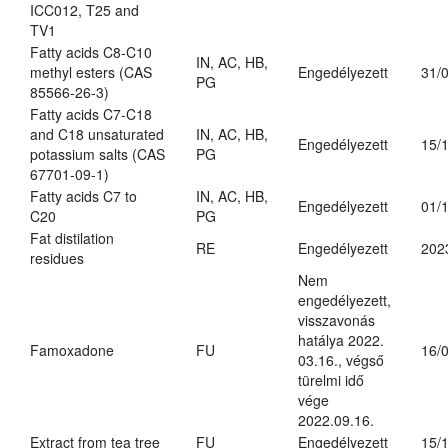
ICC012, T25 and
TV1
Fatty acids C8-C10
IN, AC, HB,
methyl esters (CAS
Engedélyezett
31/
PG
85566-26-3)
Fatty acids C7-C18
and C18 unsaturated
IN, AC, HB,
Engedélyezett
15/
potassium salts (CAS
PG
67701-09-1)
Fatty acids C7 to
IN, AC, HB,
Engedélyezett
01/
C20
PG
Fat distilation
RE
Engedélyezett
202
residues
Nem
engedélyezett,
visszavonás
hatálya 2022.
Famoxadone
FU
16/
03.16., végső
türelmi idő
vége
2022.09.16.
Extract from tea tree
FU
Engedélyezett
15/