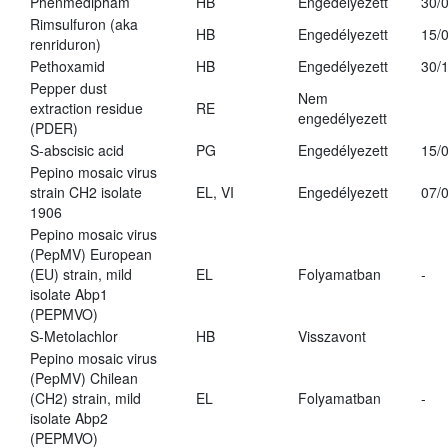
Phenmedipham
HB
Engedélyezett
30/
Rimsulfuron (aka
HB
Engedélyezett
15/
renriduron)
Pethoxamid
HB
Engedélyezett
30/
Pepper dust
Nem
extraction residue
RE
engedélyezett
(PDER)
S-abscisic acid
PG
Engedélyezett
15/
Pepino mosaic virus
strain CH2 isolate
EL, VI
Engedélyezett
07/
1906
Pepino mosaic virus
(PepMV) European
(EU) strain, mild
EL
Folyamatban
-
isolate Abp1
(PEPMVO)
S-Metolachlor
HB
Visszavont
Pepino mosaic virus
(PepMV) Chilean
(CH2) strain, mild
EL
Folyamatban
-
isolate Abp2
(PEPMVO)