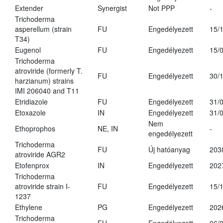
Extender
Synergist
Not PPP
-
Trichoderma
asperellum (strain
FU
Engedélyezett
15/
T34)
Eugenol
FU
Engedélyezett
15/
Trichoderma
atroviride (formerly T.
FU
Engedélyezett
30/
harzianum) strains
IMI 206040 and T11
Etridiazole
FU
Engedélyezett
31/
Etoxazole
IN
Engedélyezett
31/
Nem
Ethoprophos
NE, IN
-
engedélyezett
Trichoderma
FU
Új hatóanyag
203
atroviride AGR2
Etofenprox
IN
Engedélyezett
202
Trichoderma
atroviride strain I-
FU
Engedélyezett
15/
1237
Ethylene
PG
Engedélyezett
202
Trichoderma