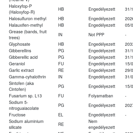
Haloxyfop-P
HB
Engedélyezett
31/
(Haloxyfop-R)
Halosulfuron methyl
HB
Engedélyezett
202
Halauxifen-methyl
HB
Engedélyezett
05/
Grease (bands, fruit
IN
Not PPP
-
trees)
Glyphosate
HB
Engedélyezett
203
Gibberellins
PG
Engedélyezett
31/
Gibberellic acid
PG
Engedélyezett
31/
Geraniol
FU
Engedélyezett
15/
Garlic extract
RE
Engedélyezett
29/
Gamma-cyhalothrin
IN
Engedélyezett
31/
Sintofen (aka
PG
Engedélyezett
15/
Cintofen)
Fusarium sp. L13
FU
Folyamatban
-
Sodium 5-
PG
Engedélyezett
202
nitroguaiacolate
Fructose
EL
Engedélyezett
-
Sodium aluminium
Nem
RE
silicate
engedélyezett