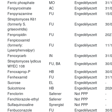
Ferric phosphate
MO
Engedélyezett
31/
Fenpyroximate
AC
Engedélyezett
31/
Fenpyrazamine
FU
Engedélyezett
15/
Streptomyces K61
(formerly S.
FU
Engedélyezett
30/
griseoviridis)
Fenpropidin
FU
Engedélyezett
202
Fenpicoxamid
(formerly:
FU
Engedélyezett
11/
Lyserphenvalpyr)
Fenoxycarb
IN
Engedélyezett
31/
Streptomyces lydicus
FU, BA
Engedélyezett
30/
WYEC 108
Fenoxaprop-P
HB
Engedélyezett
30/
Fenhexamid
FU
Engedélyezett
31/
Sucrose
EL
Engedélyezett
-
Sulcotrione
HB
Engedélyezett
202
Fenclorim
Safener
Not PPP
-
Fenchlorazole-ethyl
Safener
Not PPP
-
Sulfaquinoxaline
Synergist
Not PPP
-
Fenbuconazole
FU
Engedélyezett
30/