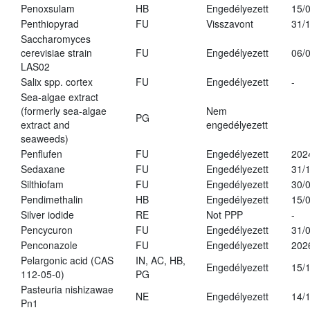
Penoxsulam
HB
Engedélyezett
15/
Penthiopyrad
FU
Visszavont
31/
Saccharomyces
cerevisiae strain
FU
Engedélyezett
06/
LAS02
Salix spp. cortex
FU
Engedélyezett
-
Sea-algae extract
(formerly sea-algae
Nem
PG
extract and
engedélyezett
seaweeds)
Penflufen
FU
Engedélyezett
202
Sedaxane
FU
Engedélyezett
31/
Silthiofam
FU
Engedélyezett
30/
Pendimethalin
HB
Engedélyezett
15/
Silver iodide
RE
Not PPP
-
Pencycuron
FU
Engedélyezett
31/
Penconazole
FU
Engedélyezett
202
Pelargonic acid (CAS
IN, AC, HB,
Engedélyezett
15/
112-05-0)
PG
Pasteuria nishizawae
NE
Engedélyezett
14/
Pn1