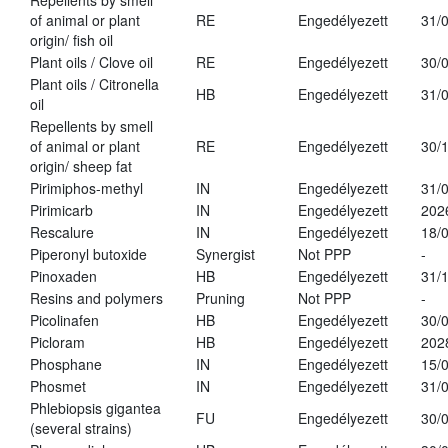
Repellents by smell
of animal or plant
RE
Engedélyezett
31/
origin/ fish oil
Plant oils / Clove oil
RE
Engedélyezett
30/
Plant oils / Citronella
HB
Engedélyezett
31/
oil
Repellents by smell
of animal or plant
RE
Engedélyezett
30/
origin/ sheep fat
Pirimiphos-methyl
IN
Engedélyezett
31/
Pirimicarb
IN
Engedélyezett
202
Rescalure
IN
Engedélyezett
18/
Piperonyl butoxide
Synergist
Not PPP
-
Pinoxaden
HB
Engedélyezett
31/
Resins and polymers
Pruning
Not PPP
-
Picolinafen
HB
Engedélyezett
30/
Picloram
HB
Engedélyezett
202
Phosphane
IN
Engedélyezett
15/
Phosmet
IN
Engedélyezett
31/
Phlebiopsis gigantea
FU
Engedélyezett
30/
(several strains)