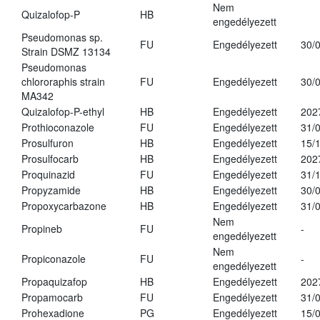
Nem
Quizalofop-P
HB
engedélyezett
Pseudomonas sp.
FU
Engedélyezett
30/
Strain DSMZ 13134
Pseudomonas
chlororaphis strain
FU
Engedélyezett
30/
MA342
Quizalofop-P-ethyl
HB
Engedélyezett
202
Prothioconazole
FU
Engedélyezett
31/
Prosulfuron
HB
Engedélyezett
15/
Prosulfocarb
HB
Engedélyezett
202
Proquinazid
FU
Engedélyezett
31/
Propyzamide
HB
Engedélyezett
30/
Propoxycarbazone
HB
Engedélyezett
31/
Nem
Propineb
FU
-
engedélyezett
Nem
Propiconazole
FU
-
engedélyezett
Propaquizafop
HB
Engedélyezett
202
Propamocarb
FU
Engedélyezett
31/
Prohexadione
PG
Engedélyezett
15/