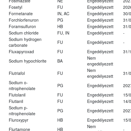
Fosthiazate
NE
Engedélyezett
202
Fosetyl
FU
Engedélyezett
202
Formetanate
IN, AC
Engedélyezett
30/
Forchlorfenuron
PG
Engedélyezett
31/
Foramsulfuron
HB
Engedélyezett
31/
Sodium chloride
FU, IN
Engedélyezett
-
Sodium hydrogen
FU
Engedélyezett
-
carbonate
Fluxapyroxad
FU
Engedélyezett
31/
Nem
Sodium hypochlorite
BA
engedélyezett
Nem
Flutriafol
FU
31/
engedélyezett
Sodium o-
PG
Engedélyezett
202
nitrophenolate
Flutolanil
FU
Engedélyezett
15/
Flutianil
FU
Engedélyezett
14/
Sodium p-
PG
Engedélyezett
202
nitrophenolate
Fluroxypyr
HB
Engedélyezett
15/
Nem
Flurtamone
HB
-