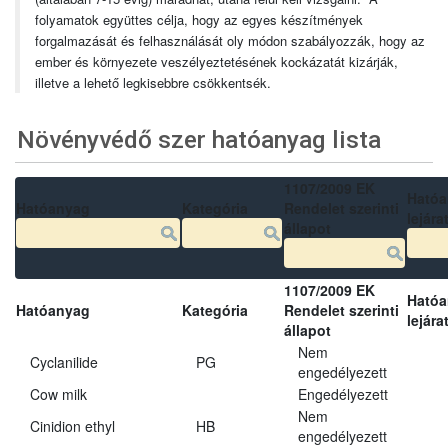
folyamatok együttes célja, hogy az egyes készítmények
forgalmazását és felhasználását oly módon szabályozzák, hogy az
ember és környezete veszélyeztetésének kockázatát kizárják,
illetve a lehető legkisebbre csökkentsék.
Növényvédő szer hatóanyag lista
1107/2009 EK
Ható
Hatóanyag
Kategória
Rendelet szerinti
lejára
állapot
1107/2009 EK
Ható
Hatóanyag
Kategória
Rendelet szerinti
lejára
állapot
Nem
Cyclanilide
PG
engedélyezett
Cow milk
Engedélyezett
Nem
Cinidion ethyl
HB
engedélyezett