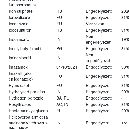
fumosoroseus)
Iron sulphate
HB
Engedélyezett
202
Iprovalicarb
FU
Engedélyezett
31/
Ipconazole
FU
Visszavont
-
Iodosulfuron
HB
Engedélyezett
31/
Nem
Indoxacarb
IN
19/
engedélyezett
Indolylbutyric acid
PG
Engedélyezett
31/
Nem
Imidacloprid
IN
engedélyezett
Imazamox
31/10/2024
Engedélyezett
30/
Imazalil (aka
FU
Engedélyezett
31/
enilconazole)
Hymexazol
FU
Engedélyezett
31/
Hydrolysed proteins
IN
Engedélyezett
203
Hydrogen peroxide
BA, FU
Engedélyezett
-
Hexythiazox
AC, IN
Engedélyezett
31/
Heptamaloxyloglucan
EL
Engedélyezett
203
Helicoverpa armigera
nucleopolyhedrovirus
IN
Engedélyezett
15/
(HearNPV)