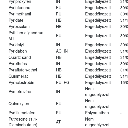
Pyriproxyfen
IN
Engedélyezett
31/
Pyriofenone
FU
Engedélyezett
30/
Pyrimethanil
FU
Engedélyezett
30/
Pyridate
HB
Engedélyezett
31/
Pyroxsulam
HB
Engedélyezett
30/
Pythium oligandrum
FU
Engedélyezett
30/
M1
Pyridalyl
IN
Engedélyezett
30/
Pyridaben
AC, IN
Engedélyezett
31/
Quartz sand
HB
Engedélyezett
31/
Pyrethrins
IN
Engedélyezett
30/
Pyraflufen-ethyl
HB
Engedélyezett
31/
Quinmerac
HB
Engedélyezett
31/
Pyraclostrobin
FU, PG
Engedélyezett
15/
Nem
Pymetrozine
IN
-
engedélyezett
Nem
Quinoxyfen
FU
-
engedélyezett
Pydiflumetofen
FU
Folyamatban
-
Putrescine (1,4-
Nem
AT
Diaminobutane)
engedélyezett