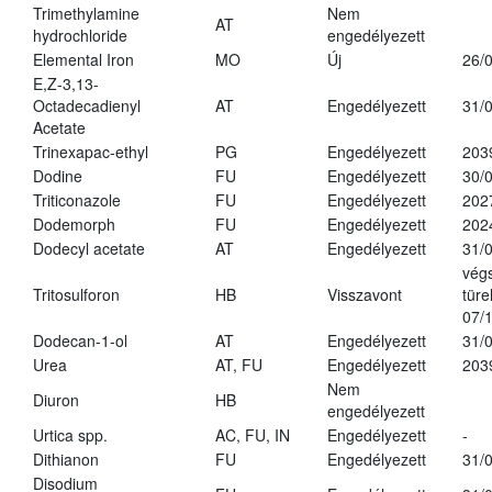
Trimethylamine
Nem
AT
hydrochloride
engedélyezett
Elemental Iron
MO
Új
26/
E,Z-3,13-
Octadecadienyl
AT
Engedélyezett
31/
Acetate
Trinexapac-ethyl
PG
Engedélyezett
203
Dodine
FU
Engedélyezett
30/
Triticonazole
FU
Engedélyezett
202
Dodemorph
FU
Engedélyezett
202
Dodecyl acetate
AT
Engedélyezett
31/
vég
Tritosulforon
HB
Visszavont
türe
07/
Dodecan-1-ol
AT
Engedélyezett
31/
Urea
AT, FU
Engedélyezett
203
Nem
Diuron
HB
engedélyezett
Urtica spp.
AC, FU, IN
Engedélyezett
-
Dithianon
FU
Engedélyezett
31/
Disodium