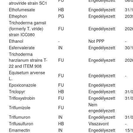
FU
Engedélyezett
06/
atroviride strain SC1
Ethofumesate
HB
Engedélyezett
31/
Ethephon
PG
Engedélyezett
203
Trichoderma gamsii
(formerly T. viride)
FU
Engedélyezett
202
strain ICC080
Ethanol
-
Not PPP
-
Esfenvalerate
IN
Engedélyezett
30/
Trichoderma
harzianum strains T-
FU
Engedélyezett
202
22 and ITEM 908
Equisetum arvense
FU
Engedélyezett
-
L.
Epoxiconazole
FU
Engedélyezett
Triclopyr
HB
Engedélyezett
31/
Trifloxystrobin
FU
Engedélyezett
31/
Nem
Triflumizole
FU
engedélyezett
Triflumuron
IN
Engedélyezett
31/
Triflusulfuron
HB
Visszavont
-
Emamectin
IN
Engedélyezett
15/