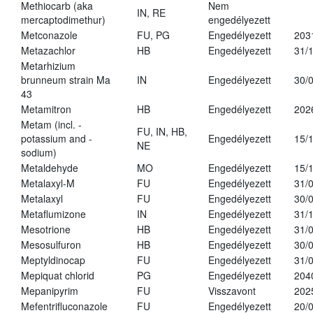
Methiocarb (aka
Nem
IN, RE
mercaptodimethur)
engedélyezett
Metconazole
FU, PG
Engedélyezett
203
Metazachlor
HB
Engedélyezett
31/
Metarhizium
brunneum strain Ma
IN
Engedélyezett
30/
43
Metamitron
HB
Engedélyezett
202
Metam (incl. -
FU, IN, HB,
potassium and -
Engedélyezett
15/
NE
sodium)
Metaldehyde
MO
Engedélyezett
15/
Metalaxyl-M
FU
Engedélyezett
31/
Metalaxyl
FU
Engedélyezett
30/
Metaflumizone
IN
Engedélyezett
31/
Mesotrione
HB
Engedélyezett
31/
Mesosulfuron
HB
Engedélyezett
30/
Meptyldinocap
FU
Engedélyezett
31/
Mepiquat chlorid
PG
Engedélyezett
204
Mepanipyrim
FU
Visszavont
202
Mefentrifluconazole
FU
Engedélyezett
20/