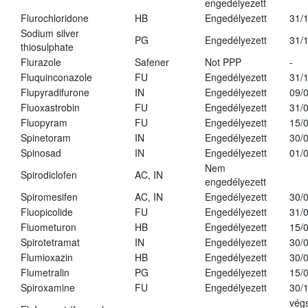
engedélyezett
Flurochloridone
HB
Engedélyezett
31/
Sodium silver
PG
Engedélyezett
31/
thiosulphate
Flurazole
Safener
Not PPP
-
Fluquinconazole
FU
Engedélyezett
31/
Flupyradifurone
IN
Engedélyezett
09/
Fluoxastrobin
FU
Engedélyezett
31/
Fluopyram
FU
Engedélyezett
15/
Spinetoram
IN
Engedélyezett
30/
Spinosad
IN
Engedélyezett
01/
Nem
Spirodiclofen
AC, IN
engedélyezett
Spiromesifen
AC, IN
Engedélyezett
30/
Fluopicolide
FU
Engedélyezett
31/
Fluometuron
HB
Engedélyezett
15/
Spirotetramat
IN
Engedélyezett
30/
Flumioxazin
HB
Engedélyezett
30/
Flumetralin
PG
Engedélyezett
15/
Spiroxamine
FU
Engedélyezett
30/
vég