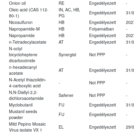
Onion oil
RE
Engedélyezett
-
Oleic acid (CAS 112-
IN, AC, HB,
Engedélyezett
31/
80-1)
PG
Nicosulfuron
HB
Engedélyezett
202
Napropamide-M
HB
Folyamatban
-
Napropamide
HB
Engedélyezett
202
n-Tetradecylacetate
AT
Engedélyezett
31/
N-octyl
bicycloheptene
Synergist
Not PPP
-
dicarboximide
n-hexadecanyl
AT
Engedélyezett
31/
acetate
N-Acetyl thiazolidin-
-
Not PPP
-
4-carboxylic acid
N,N-Diallyl-2,2-
Safener
Not PPP
-
dichloroacetamide
Myclobutanil
FU
Engedélyezett
31/
Mustard seeds
FU
Engedélyezett
-
powder
Mild Pepino Mosaic
EL
Engedélyezett
29/
Virus isolate VX 1