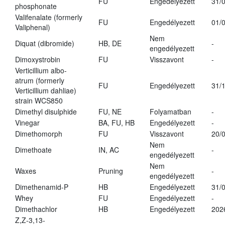
FU
Engedélyezett
31/
phosphonate
Valifenalate (formerly
FU
Engedélyezett
01/
Valiphenal)
Nem
Diquat (dibromide)
HB, DE
-
engedélyezett
Dimoxystrobin
FU
Visszavont
-
Verticillium albo-
atrum (formerly
FU
Engedélyezett
31/
Verticillium dahliae)
strain WCS850
Dimethyl disulphide
FU, NE
Folyamatban
-
Vinegar
BA, FU, HB
Engedélyezett
-
Dimethomorph
FU
Visszavont
20/
Nem
Dimethoate
IN, AC
-
engedélyezett
Nem
Waxes
Pruning
-
engedélyezett
Dimethenamid-P
HB
Engedélyezett
31/
Whey
FU
Engedélyezett
-
Dimethachlor
HB
Engedélyezett
202
Z,Z-3,13-