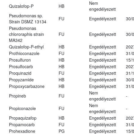
Nem
Quizalofop-P
HB
engedélyezett
Pseudomonas sp.
FU
Engedélyezett
30/
Strain DSMZ 13134
Pseudomonas
chlororaphis strain
FU
Engedélyezett
30/
MA342
Quizalofop-P-ethyl
HB
Engedélyezett
202
Prothioconazole
FU
Engedélyezett
31/
Prosulfuron
HB
Engedélyezett
15/
Prosulfocarb
HB
Engedélyezett
202
Proquinazid
FU
Engedélyezett
31/
Propyzamide
HB
Engedélyezett
30/
Propoxycarbazone
HB
Engedélyezett
31/
Nem
Propineb
FU
-
engedélyezett
Nem
Propiconazole
FU
-
engedélyezett
Propaquizafop
HB
Engedélyezett
202
Propamocarb
FU
Engedélyezett
31/
Prohexadione
PG
Engedélyezett
15/