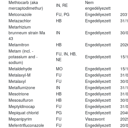
Methiocarb (aka
Nem
IN, RE
mercaptodimethur)
engedélyezett
Metconazole
FU, PG
Engedélyezett
203
Metazachlor
HB
Engedélyezett
31/
Metarhizium
brunneum strain Ma
IN
Engedélyezett
30/
43
Metamitron
HB
Engedélyezett
202
Metam (incl. -
FU, IN, HB,
potassium and -
Engedélyezett
15/
NE
sodium)
Metaldehyde
MO
Engedélyezett
15/
Metalaxyl-M
FU
Engedélyezett
31/
Metalaxyl
FU
Engedélyezett
30/
Metaflumizone
IN
Engedélyezett
31/
Mesotrione
HB
Engedélyezett
31/
Mesosulfuron
HB
Engedélyezett
30/
Meptyldinocap
FU
Engedélyezett
31/
Mepiquat chlorid
PG
Engedélyezett
204
Mepanipyrim
FU
Visszavont
202
Mefentrifluconazole
FU
Engedélyezett
20/