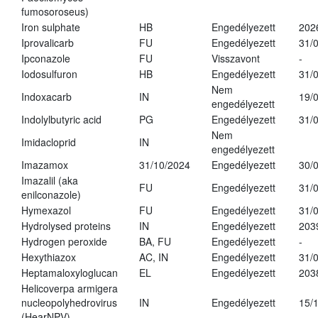
fumosoroseus)
Iron sulphate
HB
Engedélyezett
202
Iprovalicarb
FU
Engedélyezett
31/
Ipconazole
FU
Visszavont
-
Iodosulfuron
HB
Engedélyezett
31/
Nem
Indoxacarb
IN
19/
engedélyezett
Indolylbutyric acid
PG
Engedélyezett
31/
Nem
Imidacloprid
IN
engedélyezett
Imazamox
31/10/2024
Engedélyezett
30/
Imazalil (aka
FU
Engedélyezett
31/
enilconazole)
Hymexazol
FU
Engedélyezett
31/
Hydrolysed proteins
IN
Engedélyezett
203
Hydrogen peroxide
BA, FU
Engedélyezett
-
Hexythiazox
AC, IN
Engedélyezett
31/
Heptamaloxyloglucan
EL
Engedélyezett
203
Helicoverpa armigera
nucleopolyhedrovirus
IN
Engedélyezett
15/
(HearNPV)