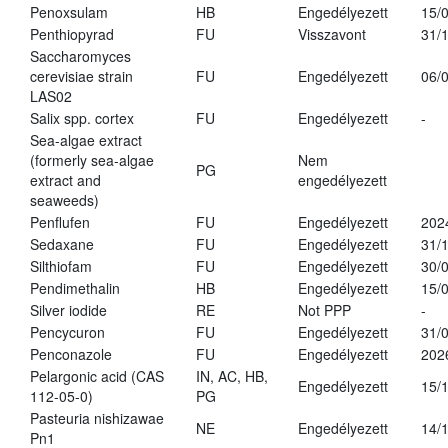
Penoxsulam
HB
Engedélyezett
15/
Penthiopyrad
FU
Visszavont
31/
Saccharomyces
cerevisiae strain
FU
Engedélyezett
06/
LAS02
Salix spp. cortex
FU
Engedélyezett
-
Sea-algae extract
(formerly sea-algae
Nem
PG
extract and
engedélyezett
seaweeds)
Penflufen
FU
Engedélyezett
202
Sedaxane
FU
Engedélyezett
31/
Silthiofam
FU
Engedélyezett
30/
Pendimethalin
HB
Engedélyezett
15/
Silver iodide
RE
Not PPP
-
Pencycuron
FU
Engedélyezett
31/
Penconazole
FU
Engedélyezett
202
Pelargonic acid (CAS
IN, AC, HB,
Engedélyezett
15/
112-05-0)
PG
Pasteuria nishizawae
NE
Engedélyezett
14/
Pn1