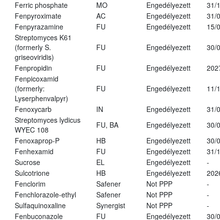
Ferric phosphate
MO
Engedélyezett
31/
Fenpyroximate
AC
Engedélyezett
31/
Fenpyrazamine
FU
Engedélyezett
15/
Streptomyces K61
(formerly S.
FU
Engedélyezett
30/
griseoviridis)
Fenpropidin
FU
Engedélyezett
202
Fenpicoxamid
(formerly:
FU
Engedélyezett
11/
Lyserphenvalpyr)
Fenoxycarb
IN
Engedélyezett
31/
Streptomyces lydicus
FU, BA
Engedélyezett
30/
WYEC 108
Fenoxaprop-P
HB
Engedélyezett
30/
Fenhexamid
FU
Engedélyezett
31/
Sucrose
EL
Engedélyezett
-
Sulcotrione
HB
Engedélyezett
202
Fenclorim
Safener
Not PPP
-
Fenchlorazole-ethyl
Safener
Not PPP
-
Sulfaquinoxaline
Synergist
Not PPP
-
Fenbuconazole
FU
Engedélyezett
30/