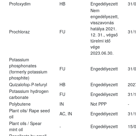
Profoxydim
HB
Engedélyezett
31/
Nem
engedélyezett,
visszavonás
hatálya 2021.
Prochloraz
FU
31/
12. 31., végső
türelmi idő
vége
2023.06.30.
Potassium
phosphonates
FU
Engedélyezett
31/
(formerly potassium
phosphite)
Quizalofop-P-tefuryl
HB
Engedélyezett
202
Potassium hydrogen
FU
Engedélyezett
31/
carbonate
Polybutene
IN
Not PPP
-
Plant oils/ Rape seed
AC, IN
Engedélyezett
31/
oil
Plant oils / Spear
-
Engedélyezett
15/
mint oil