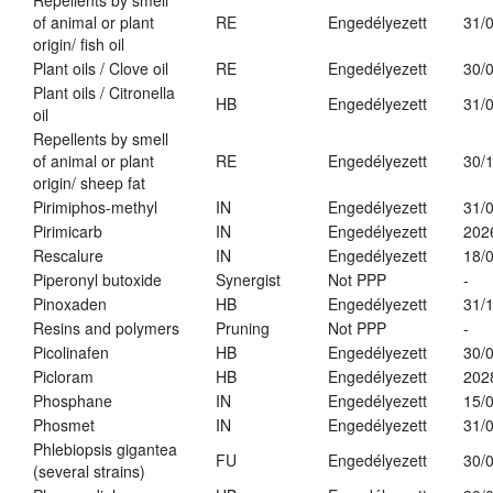
Repellents by smell
of animal or plant
RE
Engedélyezett
31/
origin/ fish oil
Plant oils / Clove oil
RE
Engedélyezett
30/
Plant oils / Citronella
HB
Engedélyezett
31/
oil
Repellents by smell
of animal or plant
RE
Engedélyezett
30/
origin/ sheep fat
Pirimiphos-methyl
IN
Engedélyezett
31/
Pirimicarb
IN
Engedélyezett
202
Rescalure
IN
Engedélyezett
18/
Piperonyl butoxide
Synergist
Not PPP
-
Pinoxaden
HB
Engedélyezett
31/
Resins and polymers
Pruning
Not PPP
-
Picolinafen
HB
Engedélyezett
30/
Picloram
HB
Engedélyezett
202
Phosphane
IN
Engedélyezett
15/
Phosmet
IN
Engedélyezett
31/
Phlebiopsis gigantea
FU
Engedélyezett
30/
(several strains)