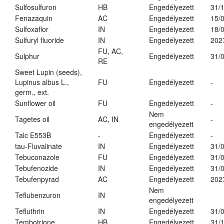
Sulfosulfuron
HB
Engedélyezett
31/
Fenazaquin
AC
Engedélyezett
15/
Sulfoxaflor
IN
Engedélyezett
18/
Sulfuryl fluoride
IN
Engedélyezett
202
FU, AC,
Sulphur
Engedélyezett
31/
RE
Sweet Lupin (seeds),
Lupinus albus L.,
FU
Engedélyezett
-
germ., ext.
Sunflower oil
FU
Engedélyezett
-
Nem
Tagetes oil
AC, IN
-
engedélyezett
Talc E553B
-
Engedélyezett
-
tau-Fluvalinate
IN
Engedélyezett
31/
Tebuconazole
FU
Engedélyezett
31/
Tebufenozide
IN
Engedélyezett
31/
Tebufenpyrad
AC
Engedélyezett
202
Nem
Teflubenzuron
IN
engedélyezett
Tefluthrin
IN
Engedélyezett
31/
Tembotrione
HB
Engedélyezett
31/