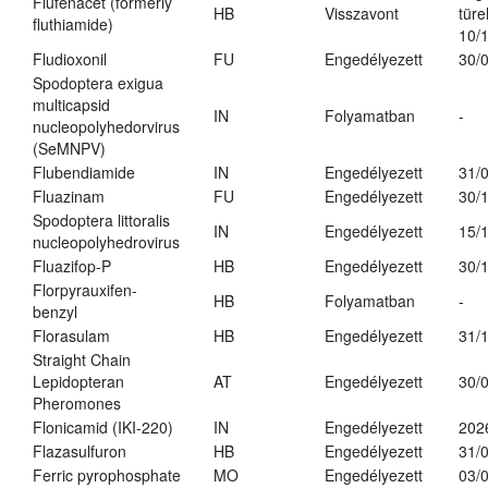
Flufenacet (formerly
HB
Visszavont
türe
fluthiamide)
10/
Fludioxonil
FU
Engedélyezett
30/
Spodoptera exigua
multicapsid
IN
Folyamatban
-
nucleopolyhedorvirus
(SeMNPV)
Flubendiamide
IN
Engedélyezett
31/
Fluazinam
FU
Engedélyezett
30/
Spodoptera littoralis
IN
Engedélyezett
15/
nucleopolyhedrovirus
Fluazifop-P
HB
Engedélyezett
30/
Florpyrauxifen-
HB
Folyamatban
-
benzyl
Florasulam
HB
Engedélyezett
31/
Straight Chain
Lepidopteran
AT
Engedélyezett
30/
Pheromones
Flonicamid (IKI-220)
IN
Engedélyezett
202
Flazasulfuron
HB
Engedélyezett
31/
Ferric pyrophosphate
MO
Engedélyezett
03/