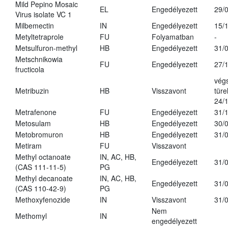
Mild Pepino Mosaic
EL
Engedélyezett
29/
Virus isolate VC 1
Milbemectin
IN
Engedélyezett
15/
Metyltetraprole
FU
Folyamatban
-
Metsulfuron-methyl
HB
Engedélyezett
31/
Metschnikowia
FU
Engedélyezett
27/
fructicola
vég
Metribuzin
HB
Visszavont
türe
24/
Metrafenone
FU
Engedélyezett
31/
Metosulam
HB
Engedélyezett
30/
Metobromuron
HB
Engedélyezett
31/
Metiram
FU
Visszavont
Methyl octanoate
IN, AC, HB,
Engedélyezett
31/
(CAS 111-11-5)
PG
Methyl decanoate
IN, AC, HB,
Engedélyezett
31/
(CAS 110-42-9)
PG
Methoxyfenozide
IN
Visszavont
31/
Nem
Methomyl
IN
engedélyezett