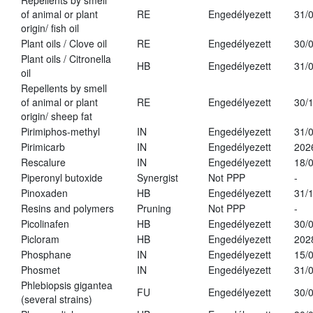
Repellents by smell
of animal or plant
RE
Engedélyezett
31/
origin/ fish oil
Plant oils / Clove oil
RE
Engedélyezett
30/
Plant oils / Citronella
HB
Engedélyezett
31/
oil
Repellents by smell
of animal or plant
RE
Engedélyezett
30/
origin/ sheep fat
Pirimiphos-methyl
IN
Engedélyezett
31/
Pirimicarb
IN
Engedélyezett
202
Rescalure
IN
Engedélyezett
18/
Piperonyl butoxide
Synergist
Not PPP
-
Pinoxaden
HB
Engedélyezett
31/
Resins and polymers
Pruning
Not PPP
-
Picolinafen
HB
Engedélyezett
30/
Picloram
HB
Engedélyezett
202
Phosphane
IN
Engedélyezett
15/
Phosmet
IN
Engedélyezett
31/
Phlebiopsis gigantea
FU
Engedélyezett
30/
(several strains)