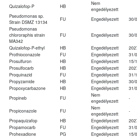
Nem
Quizalofop-P
HB
engedélyezett
Pseudomonas sp.
FU
Engedélyezett
30/
Strain DSMZ 13134
Pseudomonas
chlororaphis strain
FU
Engedélyezett
30/
MA342
Quizalofop-P-ethyl
HB
Engedélyezett
202
Prothioconazole
FU
Engedélyezett
31/
Prosulfuron
HB
Engedélyezett
15/
Prosulfocarb
HB
Engedélyezett
202
Proquinazid
FU
Engedélyezett
31/
Propyzamide
HB
Engedélyezett
30/
Propoxycarbazone
HB
Engedélyezett
31/
Nem
Propineb
FU
-
engedélyezett
Nem
Propiconazole
FU
-
engedélyezett
Propaquizafop
HB
Engedélyezett
202
Propamocarb
FU
Engedélyezett
31/
Prohexadione
PG
Engedélyezett
15/