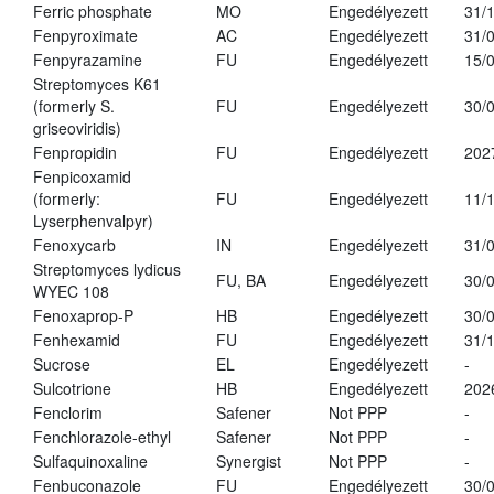
Ferric phosphate
MO
Engedélyezett
31/
Fenpyroximate
AC
Engedélyezett
31/
Fenpyrazamine
FU
Engedélyezett
15/
Streptomyces K61
(formerly S.
FU
Engedélyezett
30/
griseoviridis)
Fenpropidin
FU
Engedélyezett
202
Fenpicoxamid
(formerly:
FU
Engedélyezett
11/
Lyserphenvalpyr)
Fenoxycarb
IN
Engedélyezett
31/
Streptomyces lydicus
FU, BA
Engedélyezett
30/
WYEC 108
Fenoxaprop-P
HB
Engedélyezett
30/
Fenhexamid
FU
Engedélyezett
31/
Sucrose
EL
Engedélyezett
-
Sulcotrione
HB
Engedélyezett
202
Fenclorim
Safener
Not PPP
-
Fenchlorazole-ethyl
Safener
Not PPP
-
Sulfaquinoxaline
Synergist
Not PPP
-
Fenbuconazole
FU
Engedélyezett
30/