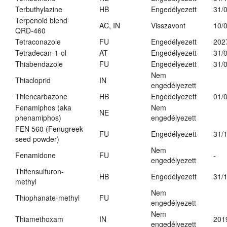
Terbuthylazine
HB
Engedélyezett
31/
Terpenoid blend
AC, IN
Visszavont
10/
QRD-460
Tetraconazole
FU
Engedélyezett
202
Tetradecan-1-ol
AT
Engedélyezett
31/
Thiabendazole
FU
Engedélyezett
31/
Nem
Thiacloprid
IN
engedélyezett
Thiencarbazone
HB
Engedélyezett
01/
Fenamiphos (aka
Nem
NE
phenamiphos)
engedélyezett
FEN 560 (Fenugreek
FU
Engedélyezett
31/
seed powder)
Nem
Fenamidone
FU
-
engedélyezett
Thifensulfuron-
HB
Engedélyezett
31/
methyl
Nem
Thiophanate-methyl
FU
engedélyezett
Nem
Thiamethoxam
IN
201
engedélyezett