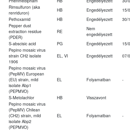
Phenmedipham
HB
Engedélyezett
30/
Rimsulfuron (aka
HB
Engedélyezett
15/
renriduron)
Pethoxamid
HB
Engedélyezett
30/
Pepper dust
Nem
extraction residue
RE
engedélyezett
(PDER)
S-abscisic acid
PG
Engedélyezett
15/
Pepino mosaic virus
strain CH2 isolate
EL, VI
Engedélyezett
07/
1906
Pepino mosaic virus
(PepMV) European
(EU) strain, mild
EL
Folyamatban
-
isolate Abp1
(PEPMVO)
S-Metolachlor
HB
Visszavont
Pepino mosaic virus
(PepMV) Chilean
(CH2) strain, mild
EL
Folyamatban
-
isolate Abp2
(PEPMVO)