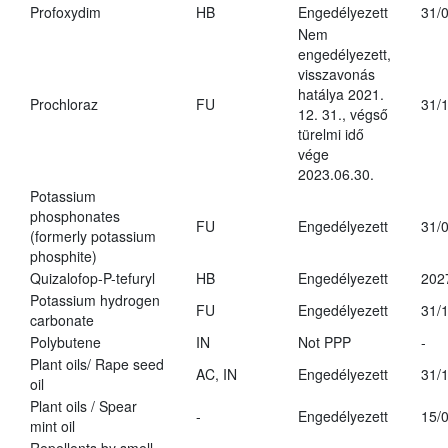
Profoxydim
HB
Engedélyezett
31/
Nem
engedélyezett,
visszavonás
hatálya 2021.
Prochloraz
FU
31/
12. 31., végső
türelmi idő
vége
2023.06.30.
Potassium
phosphonates
FU
Engedélyezett
31/
(formerly potassium
phosphite)
Quizalofop-P-tefuryl
HB
Engedélyezett
202
Potassium hydrogen
FU
Engedélyezett
31/
carbonate
Polybutene
IN
Not PPP
-
Plant oils/ Rape seed
AC, IN
Engedélyezett
31/
oil
Plant oils / Spear
-
Engedélyezett
15/
mint oil