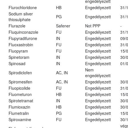
engedélyezett
Flurochloridone
HB
Engedélyezett
31/
Sodium silver
PG
Engedélyezett
31/
thiosulphate
Flurazole
Safener
Not PPP
-
Fluquinconazole
FU
Engedélyezett
31/
Flupyradifurone
IN
Engedélyezett
09/
Fluoxastrobin
FU
Engedélyezett
31/
Fluopyram
FU
Engedélyezett
15/
Spinetoram
IN
Engedélyezett
30/
Spinosad
IN
Engedélyezett
01/
Nem
Spirodiclofen
AC, IN
engedélyezett
Spiromesifen
AC, IN
Engedélyezett
30/
Fluopicolide
FU
Engedélyezett
31/
Fluometuron
HB
Engedélyezett
15/
Spirotetramat
IN
Engedélyezett
30/
Flumioxazin
HB
Engedélyezett
30/
Flumetralin
PG
Engedélyezett
15/
Spiroxamine
FU
Engedélyezett
30/
vég