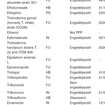
FU
Engedélyezett
06/
atroviride strain SC1
Ethofumesate
HB
Engedélyezett
31/
Ethephon
PG
Engedélyezett
203
Trichoderma gamsii
(formerly T. viride)
FU
Engedélyezett
202
strain ICC080
Ethanol
-
Not PPP
-
Esfenvalerate
IN
Engedélyezett
30/
Trichoderma
harzianum strains T-
FU
Engedélyezett
202
22 and ITEM 908
Equisetum arvense
FU
Engedélyezett
-
L.
Epoxiconazole
FU
Engedélyezett
Triclopyr
HB
Engedélyezett
31/
Trifloxystrobin
FU
Engedélyezett
31/
Nem
Triflumizole
FU
engedélyezett
Triflumuron
IN
Engedélyezett
31/
Triflusulfuron
HB
Visszavont
-
Emamectin
IN
Engedélyezett
15/