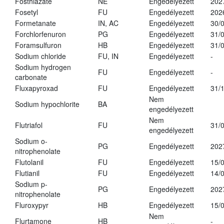
Fosthiazate
NE
Engedélyezett
202
Fosetyl
FU
Engedélyezett
202
Formetanate
IN, AC
Engedélyezett
30/
Forchlorfenuron
PG
Engedélyezett
31/
Foramsulfuron
HB
Engedélyezett
31/
Sodium chloride
FU, IN
Engedélyezett
-
Sodium hydrogen
FU
Engedélyezett
-
carbonate
Fluxapyroxad
FU
Engedélyezett
31/
Nem
Sodium hypochlorite
BA
engedélyezett
Nem
Flutriafol
FU
31/
engedélyezett
Sodium o-
PG
Engedélyezett
202
nitrophenolate
Flutolanil
FU
Engedélyezett
15/
Flutianil
FU
Engedélyezett
14/
Sodium p-
PG
Engedélyezett
202
nitrophenolate
Fluroxypyr
HB
Engedélyezett
15/
Nem
Flurtamone
HB
-