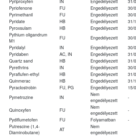
Pyriproxyfen
IN
Engedélyezett
31/
Pyriofenone
FU
Engedélyezett
30/
Pyrimethanil
FU
Engedélyezett
30/
Pyridate
HB
Engedélyezett
31/
Pyroxsulam
HB
Engedélyezett
30/
Pythium oligandrum
FU
Engedélyezett
30/
M1
Pyridalyl
IN
Engedélyezett
30/
Pyridaben
AC, IN
Engedélyezett
31/
Quartz sand
HB
Engedélyezett
31/
Pyrethrins
IN
Engedélyezett
30/
Pyraflufen-ethyl
HB
Engedélyezett
31/
Quinmerac
HB
Engedélyezett
31/
Pyraclostrobin
FU, PG
Engedélyezett
15/
Nem
Pymetrozine
IN
-
engedélyezett
Nem
Quinoxyfen
FU
-
engedélyezett
Pydiflumetofen
FU
Folyamatban
-
Putrescine (1,4-
Nem
AT
Diaminobutane)
engedélyezett