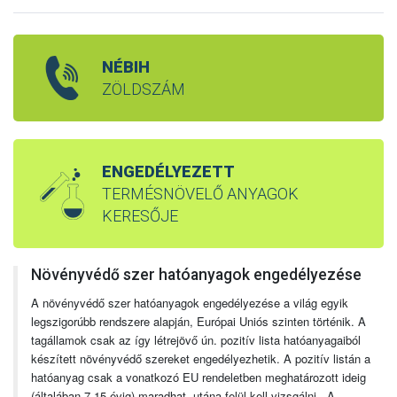
NÉBIH
ZÖLDSZÁM
ENGEDÉLYEZETT
TERMÉSNÖVELŐ ANYAGOK
KERESŐJE
Növényvédő szer hatóanyagok engedélyezése
A növényvédő szer hatóanyagok engedélyezése a világ egyik
legszigorúbb rendszere alapján, Európai Uniós szinten történik. A
tagállamok csak az így létrejövő ún. pozitív lista hatóanyagaiból
készített növényvédő szereket engedélyezhetik. A pozitív listán a
hatóanyag csak a vonatkozó EU rendeletben meghatározott ideig
(általában 7-15 évig) maradhat, utána felül kell vizsgálni. A