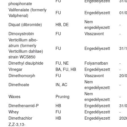
FU
Engedélyezett
31/
phosphonate
Valifenalate (formerly
FU
Engedélyezett
01/
Valiphenal)
Nem
Diquat (dibromide)
HB, DE
-
engedélyezett
Dimoxystrobin
FU
Visszavont
-
Verticillium albo-
atrum (formerly
FU
Engedélyezett
31/
Verticillium dahliae)
strain WCS850
Dimethyl disulphide
FU, NE
Folyamatban
-
Vinegar
BA, FU, HB
Engedélyezett
-
Dimethomorph
FU
Visszavont
20/
Nem
Dimethoate
IN, AC
-
engedélyezett
Nem
Waxes
Pruning
-
engedélyezett
Dimethenamid-P
HB
Engedélyezett
31/
Whey
FU
Engedélyezett
-
Dimethachlor
HB
Engedélyezett
202
Z,Z-3,13-