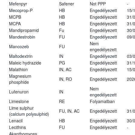
Mefenpyr
Safener
Not PPP
-
Mecoprop-P
HB
Engedélyezett
15/
MCPB
HB
Engedélyezett
31/
MCPA
HB
Engedélyezett
31/
Mandipropamid
Fu
Engedélyezett
30/
Mandestrobin
FU
Engedélyezett
09/
Nem
Mancozeb
FU
engedélyezett
Maltodextrin
IN
Engedélyezett
03/
Maleic hydrazide
PG
Engedélyezett
31/
Malathion
IN, AC
Engedélyezett
15/
Magnesium
IN, RO
Engedélyezett
202
phosphide
Nem
Lufenuron
IN
engedélyezett
Limestone
RE
Folyamatban
Lime sulphur
FU, IN, AC
Engedélyezett
31/
(calcium polysulphid)
Lenacil
HB
Engedélyezett
30/
Lecithins
FU
Engedélyezett
-
Akanthomyces