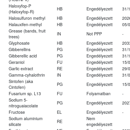
Haloxyfop-P
HB
Engedélyezett
31/
(Haloxyfop-R)
Halosulfuron methyl
HB
Engedélyezett
202
Halauxifen-methyl
HB
Engedélyezett
05/
Grease (bands, fruit
IN
Not PPP
-
trees)
Glyphosate
HB
Engedélyezett
203
Gibberellins
PG
Engedélyezett
31/
Gibberellic acid
PG
Engedélyezett
31/
Geraniol
FU
Engedélyezett
15/
Garlic extract
RE
Engedélyezett
29/
Gamma-cyhalothrin
IN
Engedélyezett
31/
Sintofen (aka
PG
Engedélyezett
15/
Cintofen)
Fusarium sp. L13
FU
Folyamatban
-
Sodium 5-
PG
Engedélyezett
202
nitroguaiacolate
Fructose
EL
Engedélyezett
-
Sodium aluminium
Nem
RE
silicate
engedélyezett