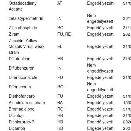
Octadecadienyl
AT
Engedélyezett
31/
Acetate
Nem
zeta-Cypermethrin
IN
30/
engedélyezett
Zinc phosphide
RO
Engedélyezett
31/
Ziram
FU, RE
Engedélyezett
202
Zucchini Yellow
Mosaik Virus, weak
EL
Engedélyezett
31/
strain
Diflufenican
HB
Engedélyezett
31/
Nem
Diflubenzuron
IN
engedélyezett
Difenoconazole
FU
Engedélyezett
31/
Nem
Difenacoum
RO
engedélyezett
Diethofencarb
FU
Engedélyezett
31/
Aluminium sulphate
BA
Engedélyezett
15/
Bromadiolone
RO
Engedélyezett
31/
Diclofop
HB
Engedélyezett
31/
Dichlorprop-P
HB
Engedélyezett
202
Dicamba
HB
Engedélyezett
202