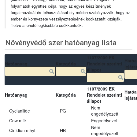
folyamatok együttes célja, hogy az egyes készítmények
forgalmazását és felhasználását oly módon szabályozzák, hogy az
ember és környezete veszélyeztetésének kockázatát kizárják,
illetve a lehető legkisebbre csökkentsék.
Növényvédő szer hatóanyag lista
1107/2009 EK
Ható
Hatóanyag
Kategória
Rendelet szerinti
lejára
állapot
1107/2009 EK
Ható
Hatóanyag
Kategória
Rendelet szerinti
lejára
állapot
Nem
Cyclanilide
PG
engedélyezett
Cow milk
Engedélyezett
Nem
Cinidion ethyl
HB
engedélyezett