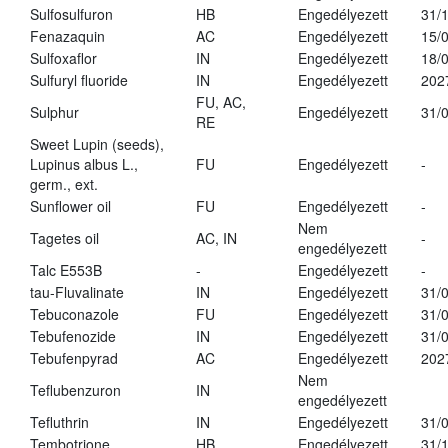
Sulfosulfuron
HB
Engedélyezett
31/
Fenazaquin
AC
Engedélyezett
15/
Sulfoxaflor
IN
Engedélyezett
18/
Sulfuryl fluoride
IN
Engedélyezett
202
FU, AC,
Sulphur
Engedélyezett
31/
RE
Sweet Lupin (seeds),
Lupinus albus L.,
FU
Engedélyezett
-
germ., ext.
Sunflower oil
FU
Engedélyezett
-
Nem
Tagetes oil
AC, IN
-
engedélyezett
Talc E553B
-
Engedélyezett
-
tau-Fluvalinate
IN
Engedélyezett
31/
Tebuconazole
FU
Engedélyezett
31/
Tebufenozide
IN
Engedélyezett
31/
Tebufenpyrad
AC
Engedélyezett
202
Nem
Teflubenzuron
IN
engedélyezett
Tefluthrin
IN
Engedélyezett
31/
Tembotrione
HB
Engedélyezett
31/