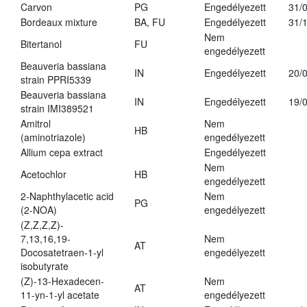
Carvon
PG
Engedélyezett
31/
Bordeaux mixture
BA, FU
Engedélyezett
31/
Nem
Bitertanol
FU
engedélyezett
Beauveria bassiana
IN
Engedélyezett
20/
strain PPRI5339
Beauveria bassiana
IN
Engedélyezett
19/
strain IMI389521
Amitrol
Nem
HB
(aminotriazole)
engedélyezett
Allium cepa extract
Engedélyezett
Nem
Acetochlor
HB
engedélyezett
2-Naphthylacetic acid
Nem
PG
(2-NOA)
engedélyezett
(Z,Z,Z,Z)-
7,13,16,19-
Nem
AT
Docosatetraen-1-yl
engedélyezett
isobutyrate
(Z)-13-Hexadecen-
Nem
AT
11-yn-1-yl acetate
engedélyezett