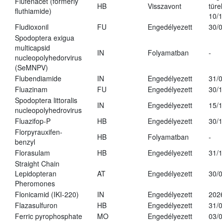
Flufenacet (formerly
HB
Visszavont
türe
fluthiamide)
10/
Fludioxonil
FU
Engedélyezett
30/
Spodoptera exigua
multicapsid
IN
Folyamatban
-
nucleopolyhedorvirus
(SeMNPV)
Flubendiamide
IN
Engedélyezett
31/
Fluazinam
FU
Engedélyezett
30/
Spodoptera littoralis
IN
Engedélyezett
15/
nucleopolyhedrovirus
Fluazifop-P
HB
Engedélyezett
30/
Florpyrauxifen-
HB
Folyamatban
-
benzyl
Florasulam
HB
Engedélyezett
31/
Straight Chain
Lepidopteran
AT
Engedélyezett
30/
Pheromones
Flonicamid (IKI-220)
IN
Engedélyezett
202
Flazasulfuron
HB
Engedélyezett
31/
Ferric pyrophosphate
MO
Engedélyezett
03/