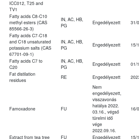
ICC012, T25 and
TV1
Fatty acids C8-C10
IN, AC, HB,
methyl esters (CAS
Engedélyezett
31/
PG
85566-26-3)
Fatty acids C7-C18
and C18 unsaturated
IN, AC, HB,
Engedélyezett
15/
potassium salts (CAS
PG
67701-09-1)
Fatty acids C7 to
IN, AC, HB,
Engedélyezett
01/
C20
PG
Fat distilation
RE
Engedélyezett
202
residues
Nem
engedélyezett,
visszavonás
hatálya 2022.
Famoxadone
FU
16/
03.16., végső
türelmi idő
vége
2022.09.16.
Extract from tea tree
FU
Engedélyezett
15/