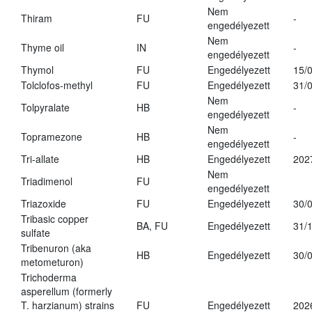
Nem
Thiram
FU
-
engedélyezett
Nem
Thyme oil
IN
-
engedélyezett
Thymol
FU
Engedélyezett
15/
Tolclofos-methyl
FU
Engedélyezett
31/
Nem
Tolpyralate
HB
-
engedélyezett
Nem
Topramezone
HB
-
engedélyezett
Tri-allate
HB
Engedélyezett
202
Nem
Triadimenol
FU
engedélyezett
Triazoxide
FU
Engedélyezett
30/
Tribasic copper
BA, FU
Engedélyezett
31/
sulfate
Tribenuron (aka
HB
Engedélyezett
30/
metometuron)
Trichoderma
asperellum (formerly
T. harzianum) strains
FU
Engedélyezett
202