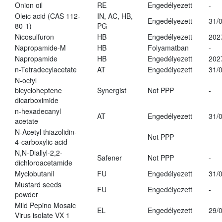
Onion oil
RE
Engedélyezett
-
Oleic acid (CAS 112-
IN, AC, HB,
Engedélyezett
31/
80-1)
PG
Nicosulfuron
HB
Engedélyezett
202
Napropamide-M
HB
Folyamatban
-
Napropamide
HB
Engedélyezett
202
n-Tetradecylacetate
AT
Engedélyezett
31/
N-octyl
bicycloheptene
Synergist
Not PPP
-
dicarboximide
n-hexadecanyl
AT
Engedélyezett
31/
acetate
N-Acetyl thiazolidin-
-
Not PPP
-
4-carboxylic acid
N,N-Diallyl-2,2-
Safener
Not PPP
-
dichloroacetamide
Myclobutanil
FU
Engedélyezett
31/
Mustard seeds
FU
Engedélyezett
-
powder
Mild Pepino Mosaic
EL
Engedélyezett
29/
Virus isolate VX 1