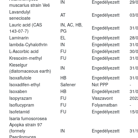
IN
Engedélyezett
29/
muscarius strain Ve6
Lavandulyl
AT
Engedélyezett
03/
senecioate
Lauric acid (CAS
IN, AC, HB,
Engedélyezett
31/
143-07-7)
PG
Laminarin
EL
Engedélyezett
28/
lambda-Cyhalothrin
IN
Engedélyezett
31/
L-Ascorbic acid
FU
Engedélyezett
30/
Kresoxim-methyl
FU
Engedélyezett
31/
Kieselgur
IN
Engedélyezett
31/
(diatomaceous earth)
Isoxaflutole
HB
Engedélyezett
31/
Isoxadifen-ethyl
Safener
Not PPP
-
Isoxaben
HB
Engedélyezett
31/
Isopyrazam
FU
Visszavont
202
Isoflucypram
FU
Folyamatban
-
Isofetamid
FU
Engedélyezett
15/
Isaria fumosorosea
Apopka strain 97
(formely
IN
Engedélyezett
31/
Paecilomyces