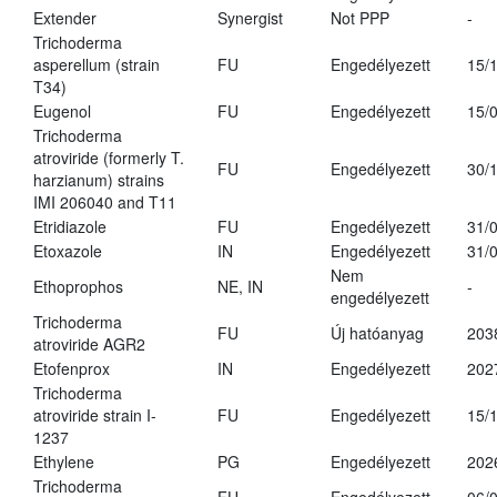
Extender
Synergist
Not PPP
-
Trichoderma
asperellum (strain
FU
Engedélyezett
15/
T34)
Eugenol
FU
Engedélyezett
15/
Trichoderma
atroviride (formerly T.
FU
Engedélyezett
30/
harzianum) strains
IMI 206040 and T11
Etridiazole
FU
Engedélyezett
31/
Etoxazole
IN
Engedélyezett
31/
Nem
Ethoprophos
NE, IN
-
engedélyezett
Trichoderma
FU
Új hatóanyag
203
atroviride AGR2
Etofenprox
IN
Engedélyezett
202
Trichoderma
atroviride strain I-
FU
Engedélyezett
15/
1237
Ethylene
PG
Engedélyezett
202
Trichoderma