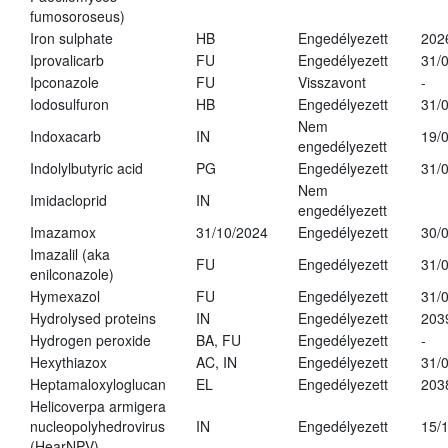
fumosoroseus)
Iron sulphate
HB
Engedélyezett
202
Iprovalicarb
FU
Engedélyezett
31/
Ipconazole
FU
Visszavont
-
Iodosulfuron
HB
Engedélyezett
31/
Nem
Indoxacarb
IN
19/
engedélyezett
Indolylbutyric acid
PG
Engedélyezett
31/
Nem
Imidacloprid
IN
engedélyezett
Imazamox
31/10/2024
Engedélyezett
30/
Imazalil (aka
FU
Engedélyezett
31/
enilconazole)
Hymexazol
FU
Engedélyezett
31/
Hydrolysed proteins
IN
Engedélyezett
203
Hydrogen peroxide
BA, FU
Engedélyezett
-
Hexythiazox
AC, IN
Engedélyezett
31/
Heptamaloxyloglucan
EL
Engedélyezett
203
Helicoverpa armigera
nucleopolyhedrovirus
IN
Engedélyezett
15/
(HearNPV)