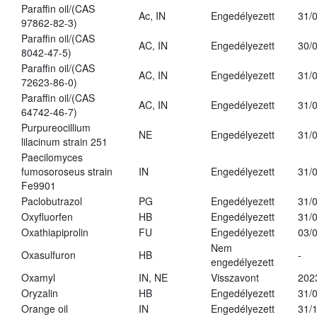
Paraffin oil/(CAS
Ac, IN
Engedélyezett
31/
97862-82-3)
Paraffin oil/(CAS
AC, IN
Engedélyezett
30/
8042-47-5)
Paraffin oil/(CAS
AC, IN
Engedélyezett
31/
72623-86-0)
Paraffin oil/(CAS
AC, IN
Engedélyezett
31/
64742-46-7)
Purpureocillium
NE
Engedélyezett
31/
lilacinum strain 251
Paecilomyces
fumosoroseus strain
IN
Engedélyezett
31/
Fe9901
Paclobutrazol
PG
Engedélyezett
31/
Oxyfluorfen
HB
Engedélyezett
31/
Oxathiapiprolin
FU
Engedélyezett
03/
Nem
Oxasulfuron
HB
-
engedélyezett
Oxamyl
IN, NE
Visszavont
202
Oryzalin
HB
Engedélyezett
31/
Orange oil
IN
Engedélyezett
31/