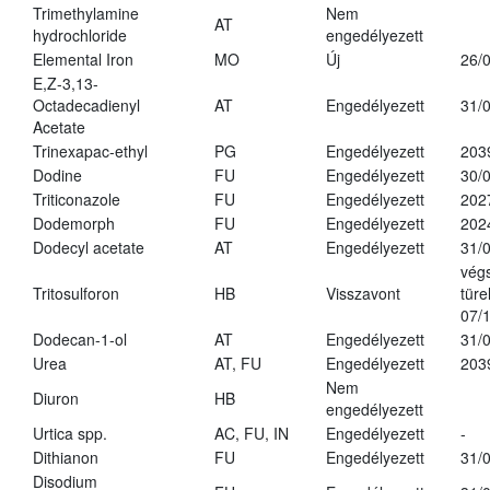
Trimethylamine
Nem
AT
hydrochloride
engedélyezett
Elemental Iron
MO
Új
26/
E,Z-3,13-
Octadecadienyl
AT
Engedélyezett
31/
Acetate
Trinexapac-ethyl
PG
Engedélyezett
203
Dodine
FU
Engedélyezett
30/
Triticonazole
FU
Engedélyezett
202
Dodemorph
FU
Engedélyezett
202
Dodecyl acetate
AT
Engedélyezett
31/
vég
Tritosulforon
HB
Visszavont
türe
07/
Dodecan-1-ol
AT
Engedélyezett
31/
Urea
AT, FU
Engedélyezett
203
Nem
Diuron
HB
engedélyezett
Urtica spp.
AC, FU, IN
Engedélyezett
-
Dithianon
FU
Engedélyezett
31/
Disodium