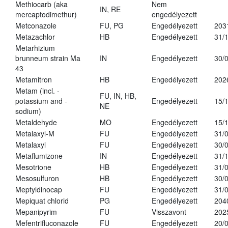
Methiocarb (aka
Nem
IN, RE
mercaptodimethur)
engedélyezett
Metconazole
FU, PG
Engedélyezett
203
Metazachlor
HB
Engedélyezett
31/
Metarhizium
brunneum strain Ma
IN
Engedélyezett
30/
43
Metamitron
HB
Engedélyezett
202
Metam (incl. -
FU, IN, HB,
potassium and -
Engedélyezett
15/
NE
sodium)
Metaldehyde
MO
Engedélyezett
15/
Metalaxyl-M
FU
Engedélyezett
31/
Metalaxyl
FU
Engedélyezett
30/
Metaflumizone
IN
Engedélyezett
31/
Mesotrione
HB
Engedélyezett
31/
Mesosulfuron
HB
Engedélyezett
30/
Meptyldinocap
FU
Engedélyezett
31/
Mepiquat chlorid
PG
Engedélyezett
204
Mepanipyrim
FU
Visszavont
202
Mefentrifluconazole
FU
Engedélyezett
20/