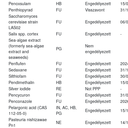
Penoxsulam
HB
Engedélyezett
15/
Penthiopyrad
FU
Visszavont
31/
Saccharomyces
cerevisiae strain
FU
Engedélyezett
06/
LAS02
Salix spp. cortex
FU
Engedélyezett
-
Sea-algae extract
(formerly sea-algae
Nem
PG
extract and
engedélyezett
seaweeds)
Penflufen
FU
Engedélyezett
202
Sedaxane
FU
Engedélyezett
31/
Silthiofam
FU
Engedélyezett
30/
Pendimethalin
HB
Engedélyezett
15/
Silver iodide
RE
Not PPP
-
Pencycuron
FU
Engedélyezett
31/
Penconazole
FU
Engedélyezett
202
Pelargonic acid (CAS
IN, AC, HB,
Engedélyezett
15/
112-05-0)
PG
Pasteuria nishizawae
NE
Engedélyezett
14/
Pn1