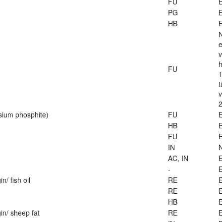
FU
E
PG
E
HB
E
e
v
h
FU
1
t
2
sium phosphite)
FU
E
HB
E
FU
E
IN
AC, IN
E
-
E
n/ fish oil
RE
E
RE
E
HB
E
in/ sheep fat
RE
E