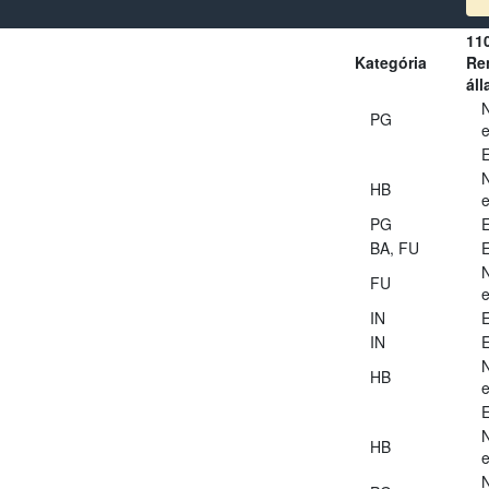
11
Kategória
Ren
áll
PG
e
E
HB
e
PG
E
BA, FU
E
FU
e
IN
E
IN
E
HB
e
E
HB
e