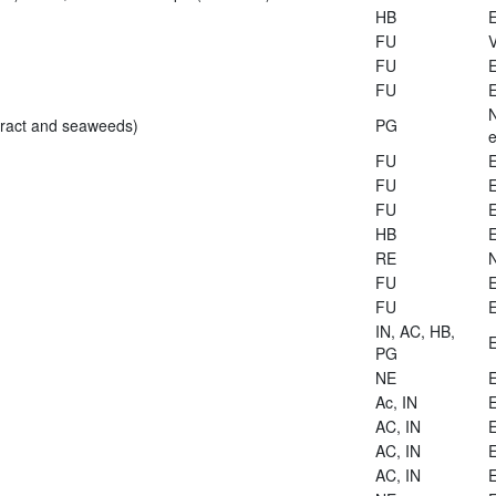
HB
E
FU
V
FU
E
FU
E
tract and seaweeds)
PG
e
FU
E
FU
E
FU
E
HB
E
RE
FU
E
FU
E
IN, AC, HB,
E
PG
NE
E
Ac, IN
E
AC, IN
E
AC, IN
E
AC, IN
E