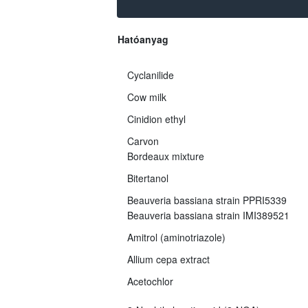
Hatóanyag
Cyclanilide
Cow milk
Cinidion ethyl
Carvon
Bordeaux mixture
Bitertanol
Beauveria bassiana strain PPRI5339
Beauveria bassiana strain IMI389521
Amitrol (aminotriazole)
Allium cepa extract
Acetochlor