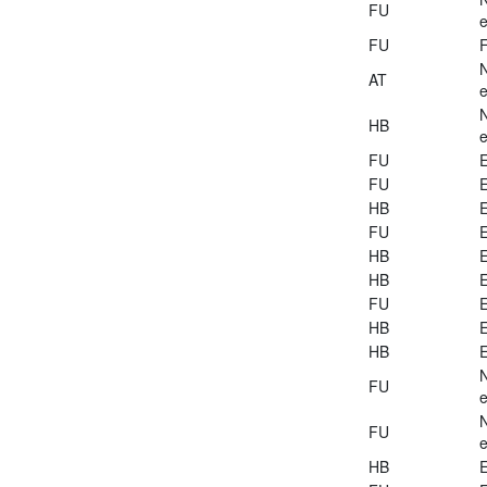
FU
e
FU
AT
e
HB
e
FU
E
FU
E
HB
E
FU
E
HB
E
HB
E
FU
E
HB
E
HB
E
FU
e
FU
e
HB
E