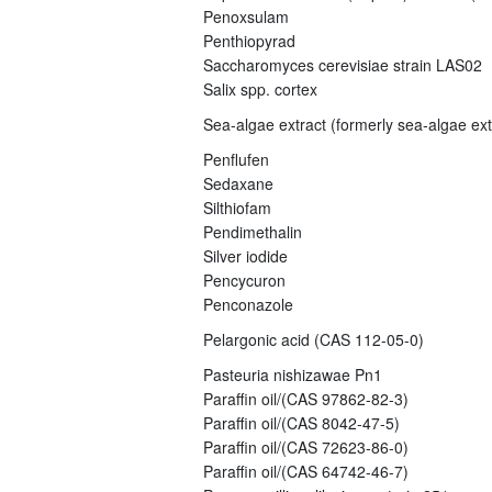
Penoxsulam
Penthiopyrad
Saccharomyces cerevisiae strain LAS02
Salix spp. cortex
Sea-algae extract (formerly sea-algae ex
Penflufen
Sedaxane
Silthiofam
Pendimethalin
Silver iodide
Pencycuron
Penconazole
Pelargonic acid (CAS 112-05-0)
Pasteuria nishizawae Pn1
Paraffin oil/(CAS 97862-82-3)
Paraffin oil/(CAS 8042-47-5)
Paraffin oil/(CAS 72623-86-0)
Paraffin oil/(CAS 64742-46-7)