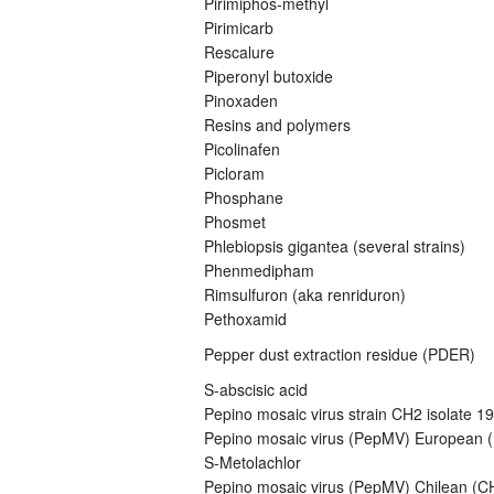
Pirimiphos-methyl
Pirimicarb
Rescalure
Piperonyl butoxide
Pinoxaden
Resins and polymers
Picolinafen
Picloram
Phosphane
Phosmet
Phlebiopsis gigantea (several strains)
Phenmedipham
Rimsulfuron (aka renriduron)
Pethoxamid
Pepper dust extraction residue (PDER)
S-abscisic acid
Pepino mosaic virus strain CH2 isolate 1
Pepino mosaic virus (PepMV) European (E
S-Metolachlor
Pepino mosaic virus (PepMV) Chilean (CH