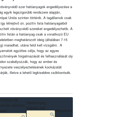
növényvédő szer hatóanyagok engedélyezése a
lág egyik legszigorúbb rendszere alapján,
rópai Uniós szinten történik. A tagállamok csak
 így létrejövő ún. pozitív lista hatóanyagaiból
szített növényvédő szereket engedélyezhetik. A
zitív listán a hatóanyag csak a vonatkozó EU
ndeletben meghatározott ideig (általában 7-15
ig) maradhat, utána felül kell vizsgálni. A
lyamatok együttes célja, hogy az egyes
szítmények forgalmazását és felhasználását oly
don szabályozzák, hogy az ember és
rnyezete veszélyeztetésének kockázatát
zárják, illetve a lehető legkisebbre csökkentsék.
07/2009 EK
Hatóanyag
delet szerinti
lejárati idő
apot
Részletek