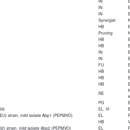
IN
E
IN
E
IN
E
Synergist
HB
E
Pruning
HB
E
HB
E
IN
E
IN
E
FU
E
HB
E
HB
E
HB
E
RE
e
PG
E
906
EL, VI
E
U) strain, mild isolate Abp1 (PEPMVO)
EL
HB
V
2) strain, mild isolate Abp2 (PEPMVO)
EL