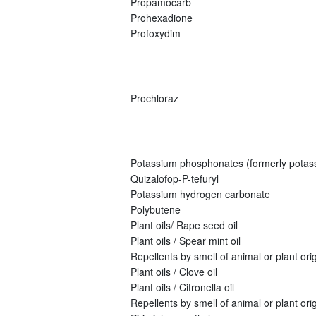
Propamocarb
Prohexadione
Profoxydim
Prochloraz
Potassium phosphonates (formerly potas
Quizalofop-P-tefuryl
Potassium hydrogen carbonate
Polybutene
Plant oils/ Rape seed oil
Plant oils / Spear mint oil
Repellents by smell of animal or plant origi
Plant oils / Clove oil
Plant oils / Citronella oil
Repellents by smell of animal or plant orig