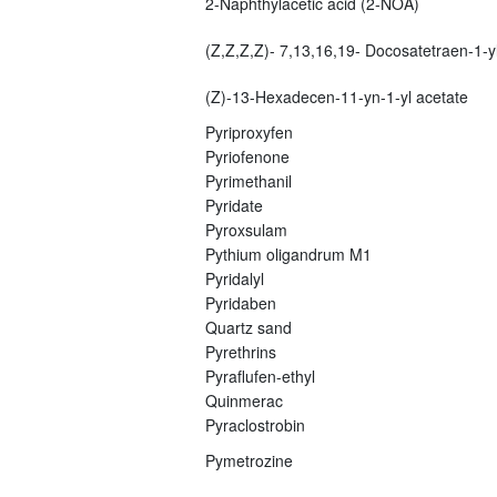
2-Naphthylacetic acid (2-NOA)
(Z,Z,Z,Z)- 7,13,16,19- Docosatetraen-1-yl
(Z)-13-Hexadecen-11-yn-1-yl acetate
Pyriproxyfen
Pyriofenone
Pyrimethanil
Pyridate
Pyroxsulam
Pythium oligandrum M1
Pyridalyl
Pyridaben
Quartz sand
Pyrethrins
Pyraflufen-ethyl
Quinmerac
Pyraclostrobin
Pymetrozine