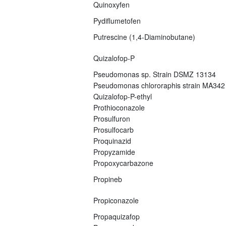
Quinoxyfen
Pydiflumetofen
Putrescine (1,4-Diaminobutane)
Quizalofop-P
Pseudomonas sp. Strain DSMZ 13134
Pseudomonas chlororaphis strain MA342
Quizalofop-P-ethyl
Prothioconazole
Prosulfuron
Prosulfocarb
Proquinazid
Propyzamide
Propoxycarbazone
Propineb
Propiconazole
Propaquizafop