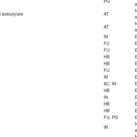
PG
e
 isobutyrate
AT
e
AT
e
IN
E
FU
E
FU
E
HB
E
HB
E
FU
E
IN
E
AC, IN
E
HB
E
IN
E
HB
E
HB
E
FU, PG
E
IN
e