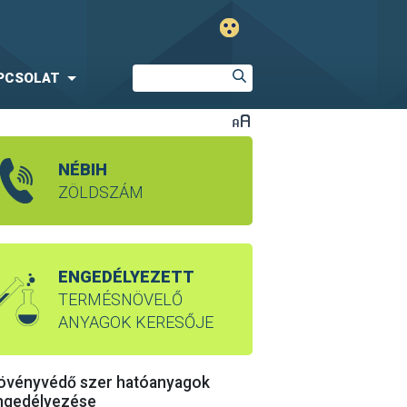
PCSOLAT
NÉBIH
ZÖLDSZÁM
ENGEDÉLYEZETT
TERMÉSNÖVELŐ
ANYAGOK KERESŐJE
övényvédő szer hatóanyagok
ngedélyezése