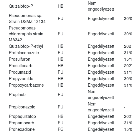
Nem
Quizalofop-P
HB
engedélyezett
Pseudomonas sp.
FU
Engedélyezett
30/
Strain DSMZ 13134
Pseudomonas
chlororaphis strain
FU
Engedélyezett
30/
MA342
Quizalofop-P-ethyl
HB
Engedélyezett
202
Prothioconazole
FU
Engedélyezett
31/
Prosulfuron
HB
Engedélyezett
15/
Prosulfocarb
HB
Engedélyezett
202
Proquinazid
FU
Engedélyezett
31/
Propyzamide
HB
Engedélyezett
30/
Propoxycarbazone
HB
Engedélyezett
31/
Nem
Propineb
FU
-
engedélyezett
Nem
Propiconazole
FU
-
engedélyezett
Propaquizafop
HB
Engedélyezett
202
Propamocarb
FU
Engedélyezett
31/
Prohexadione
PG
Engedélyezett
15/