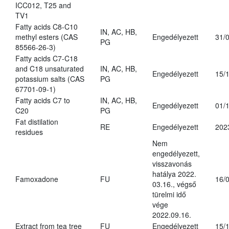
ICC012, T25 and
TV1
Fatty acids C8-C10
IN, AC, HB,
methyl esters (CAS
Engedélyezett
31/
PG
85566-26-3)
Fatty acids C7-C18
and C18 unsaturated
IN, AC, HB,
Engedélyezett
15/
potassium salts (CAS
PG
67701-09-1)
Fatty acids C7 to
IN, AC, HB,
Engedélyezett
01/
C20
PG
Fat distilation
RE
Engedélyezett
202
residues
Nem
engedélyezett,
visszavonás
hatálya 2022.
Famoxadone
FU
16/
03.16., végső
türelmi idő
vége
2022.09.16.
Extract from tea tree
FU
Engedélyezett
15/