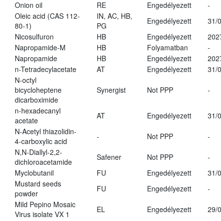
Onion oil
RE
Engedélyezett
-
Oleic acid (CAS 112-
IN, AC, HB,
Engedélyezett
31/
80-1)
PG
Nicosulfuron
HB
Engedélyezett
202
Napropamide-M
HB
Folyamatban
-
Napropamide
HB
Engedélyezett
202
n-Tetradecylacetate
AT
Engedélyezett
31/
N-octyl
bicycloheptene
Synergist
Not PPP
-
dicarboximide
n-hexadecanyl
AT
Engedélyezett
31/
acetate
N-Acetyl thiazolidin-
-
Not PPP
-
4-carboxylic acid
N,N-Diallyl-2,2-
Safener
Not PPP
-
dichloroacetamide
Myclobutanil
FU
Engedélyezett
31/
Mustard seeds
FU
Engedélyezett
-
powder
Mild Pepino Mosaic
EL
Engedélyezett
29/
Virus isolate VX 1