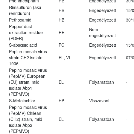
Phenmedipham
HB
Engedélyezett
30/
Rimsulfuron (aka
HB
Engedélyezett
15/
renriduron)
Pethoxamid
HB
Engedélyezett
30/
Pepper dust
Nem
extraction residue
RE
engedélyezett
(PDER)
S-abscisic acid
PG
Engedélyezett
15/
Pepino mosaic virus
strain CH2 isolate
EL, VI
Engedélyezett
07/
1906
Pepino mosaic virus
(PepMV) European
(EU) strain, mild
EL
Folyamatban
-
isolate Abp1
(PEPMVO)
S-Metolachlor
HB
Visszavont
Pepino mosaic virus
(PepMV) Chilean
(CH2) strain, mild
EL
Folyamatban
-
isolate Abp2
(PEPMVO)