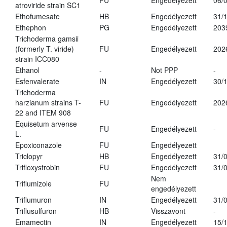
FU
Engedélyezett
06/
atroviride strain SC1
Ethofumesate
HB
Engedélyezett
31/
Ethephon
PG
Engedélyezett
203
Trichoderma gamsii
(formerly T. viride)
FU
Engedélyezett
202
strain ICC080
Ethanol
-
Not PPP
-
Esfenvalerate
IN
Engedélyezett
30/
Trichoderma
harzianum strains T-
FU
Engedélyezett
202
22 and ITEM 908
Equisetum arvense
FU
Engedélyezett
-
L.
Epoxiconazole
FU
Engedélyezett
Triclopyr
HB
Engedélyezett
31/
Trifloxystrobin
FU
Engedélyezett
31/
Nem
Triflumizole
FU
engedélyezett
Triflumuron
IN
Engedélyezett
31/
Triflusulfuron
HB
Visszavont
-
Emamectin
IN
Engedélyezett
15/