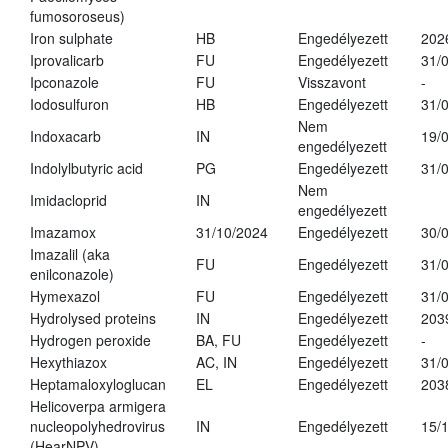
fumosoroseus)
Iron sulphate
HB
Engedélyezett
202
Iprovalicarb
FU
Engedélyezett
31/
Ipconazole
FU
Visszavont
-
Iodosulfuron
HB
Engedélyezett
31/
Nem
Indoxacarb
IN
19/
engedélyezett
Indolylbutyric acid
PG
Engedélyezett
31/
Nem
Imidacloprid
IN
engedélyezett
Imazamox
31/10/2024
Engedélyezett
30/
Imazalil (aka
FU
Engedélyezett
31/
enilconazole)
Hymexazol
FU
Engedélyezett
31/
Hydrolysed proteins
IN
Engedélyezett
203
Hydrogen peroxide
BA, FU
Engedélyezett
-
Hexythiazox
AC, IN
Engedélyezett
31/
Heptamaloxyloglucan
EL
Engedélyezett
203
Helicoverpa armigera
nucleopolyhedrovirus
IN
Engedélyezett
15/
(HearNPV)