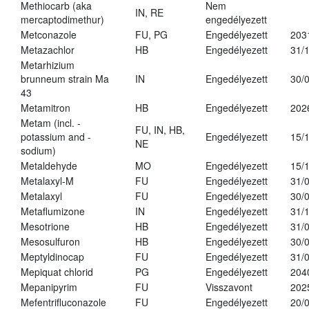
Methiocarb (aka
Nem
IN, RE
mercaptodimethur)
engedélyezett
Metconazole
FU, PG
Engedélyezett
203
Metazachlor
HB
Engedélyezett
31/
Metarhizium
brunneum strain Ma
IN
Engedélyezett
30/
43
Metamitron
HB
Engedélyezett
202
Metam (incl. -
FU, IN, HB,
potassium and -
Engedélyezett
15/
NE
sodium)
Metaldehyde
MO
Engedélyezett
15/
Metalaxyl-M
FU
Engedélyezett
31/
Metalaxyl
FU
Engedélyezett
30/
Metaflumizone
IN
Engedélyezett
31/
Mesotrione
HB
Engedélyezett
31/
Mesosulfuron
HB
Engedélyezett
30/
Meptyldinocap
FU
Engedélyezett
31/
Mepiquat chlorid
PG
Engedélyezett
204
Mepanipyrim
FU
Visszavont
202
Mefentrifluconazole
FU
Engedélyezett
20/