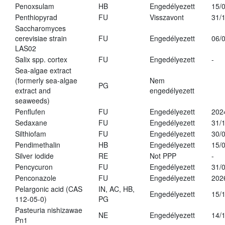
Penoxsulam
HB
Engedélyezett
15/
Penthiopyrad
FU
Visszavont
31/
Saccharomyces
cerevisiae strain
FU
Engedélyezett
06/
LAS02
Salix spp. cortex
FU
Engedélyezett
-
Sea-algae extract
(formerly sea-algae
Nem
PG
extract and
engedélyezett
seaweeds)
Penflufen
FU
Engedélyezett
202
Sedaxane
FU
Engedélyezett
31/
Silthiofam
FU
Engedélyezett
30/
Pendimethalin
HB
Engedélyezett
15/
Silver iodide
RE
Not PPP
-
Pencycuron
FU
Engedélyezett
31/
Penconazole
FU
Engedélyezett
202
Pelargonic acid (CAS
IN, AC, HB,
Engedélyezett
15/
112-05-0)
PG
Pasteuria nishizawae
NE
Engedélyezett
14/
Pn1