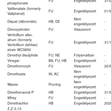
FU
Engedélyezett
31/
phosphonate
Valifenalate (formerly
FU
Engedélyezett
01/
Valiphenal)
Nem
Diquat (dibromide)
HB, DE
-
engedélyezett
Dimoxystrobin
FU
Visszavont
-
Verticillium albo-
atrum (formerly
FU
Engedélyezett
31/
Verticillium dahliae)
strain WCS850
Dimethyl disulphide
FU, NE
Folyamatban
-
Vinegar
BA, FU, HB
Engedélyezett
-
Dimethomorph
FU
Visszavont
20/
Nem
Dimethoate
IN, AC
-
engedélyezett
Nem
Waxes
Pruning
-
engedélyezett
Dimethenamid-P
HB
Engedélyezett
31/
Whey
FU
Engedélyezett
-
Dimethachlor
HB
Engedélyezett
202
Z,Z-3,13-