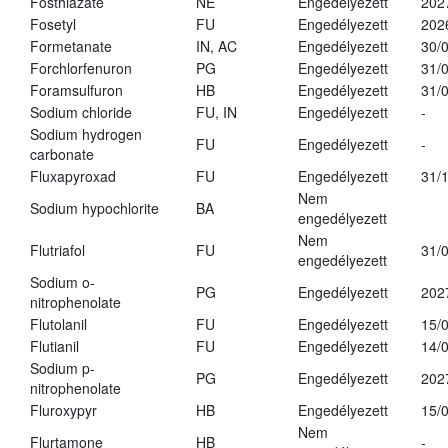
Fosthiazate
NE
Engedélyezett
202
Fosetyl
FU
Engedélyezett
202
Formetanate
IN, AC
Engedélyezett
30/
Forchlorfenuron
PG
Engedélyezett
31/
Foramsulfuron
HB
Engedélyezett
31/
Sodium chloride
FU, IN
Engedélyezett
-
Sodium hydrogen
FU
Engedélyezett
-
carbonate
Fluxapyroxad
FU
Engedélyezett
31/
Nem
Sodium hypochlorite
BA
engedélyezett
Nem
Flutriafol
FU
31/
engedélyezett
Sodium o-
PG
Engedélyezett
202
nitrophenolate
Flutolanil
FU
Engedélyezett
15/
Flutianil
FU
Engedélyezett
14/
Sodium p-
PG
Engedélyezett
202
nitrophenolate
Fluroxypyr
HB
Engedélyezett
15/
Nem
Flurtamone
HB
-