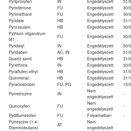
Pyriproxyfen
IN
Engedélyezett
31/
Pyriofenone
FU
Engedélyezett
30/
Pyrimethanil
FU
Engedélyezett
30/
Pyridate
HB
Engedélyezett
31/
Pyroxsulam
HB
Engedélyezett
30/
Pythium oligandrum
FU
Engedélyezett
30/
M1
Pyridalyl
IN
Engedélyezett
30/
Pyridaben
AC, IN
Engedélyezett
31/
Quartz sand
HB
Engedélyezett
31/
Pyrethrins
IN
Engedélyezett
30/
Pyraflufen-ethyl
HB
Engedélyezett
31/
Quinmerac
HB
Engedélyezett
31/
Pyraclostrobin
FU, PG
Engedélyezett
15/
Nem
Pymetrozine
IN
-
engedélyezett
Nem
Quinoxyfen
FU
-
engedélyezett
Pydiflumetofen
FU
Folyamatban
-
Putrescine (1,4-
Nem
AT
Diaminobutane)
engedélyezett