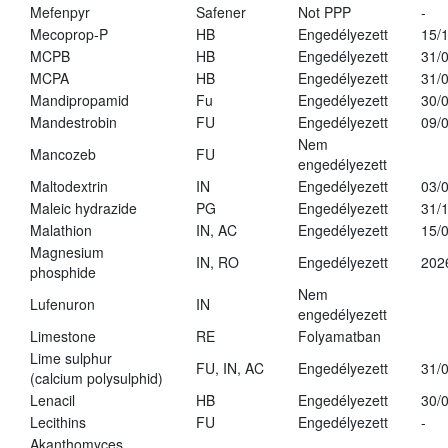
Mefenpyr
Safener
Not PPP
-
Mecoprop-P
HB
Engedélyezett
15/
MCPB
HB
Engedélyezett
31/
MCPA
HB
Engedélyezett
31/
Mandipropamid
Fu
Engedélyezett
30/
Mandestrobin
FU
Engedélyezett
09/
Nem
Mancozeb
FU
engedélyezett
Maltodextrin
IN
Engedélyezett
03/
Maleic hydrazide
PG
Engedélyezett
31/
Malathion
IN, AC
Engedélyezett
15/
Magnesium
IN, RO
Engedélyezett
202
phosphide
Nem
Lufenuron
IN
engedélyezett
Limestone
RE
Folyamatban
Lime sulphur
FU, IN, AC
Engedélyezett
31/
(calcium polysulphid)
Lenacil
HB
Engedélyezett
30/
Lecithins
FU
Engedélyezett
-
Akanthomyces