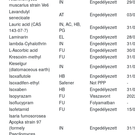
IN
Engedélyezett
29/
muscarius strain Ve6
Lavandulyl
AT
Engedélyezett
03/
senecioate
Lauric acid (CAS
IN, AC, HB,
Engedélyezett
31/
143-07-7)
PG
Laminarin
EL
Engedélyezett
28/
lambda-Cyhalothrin
IN
Engedélyezett
31/
L-Ascorbic acid
FU
Engedélyezett
30/
Kresoxim-methyl
FU
Engedélyezett
31/
Kieselgur
IN
Engedélyezett
31/
(diatomaceous earth)
Isoxaflutole
HB
Engedélyezett
31/
Isoxadifen-ethyl
Safener
Not PPP
-
Isoxaben
HB
Engedélyezett
31/
Isopyrazam
FU
Visszavont
202
Isoflucypram
FU
Folyamatban
-
Isofetamid
FU
Engedélyezett
15/
Isaria fumosorosea
Apopka strain 97
(formely
IN
Engedélyezett
31/
Paecilomyces