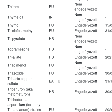
Nem
Thiram
FU
-
engedélyezett
Nem
Thyme oil
IN
-
engedélyezett
Thymol
FU
Engedélyezett
15/
Tolclofos-methyl
FU
Engedélyezett
31/
Nem
Tolpyralate
HB
-
engedélyezett
Nem
Topramezone
HB
-
engedélyezett
Tri-allate
HB
Engedélyezett
202
Nem
Triadimenol
FU
engedélyezett
Triazoxide
FU
Engedélyezett
30/
Tribasic copper
BA, FU
Engedélyezett
31/
sulfate
Tribenuron (aka
HB
Engedélyezett
30/
metometuron)
Trichoderma
asperellum (formerly
T. harzianum) strains
FU
Engedélyezett
202