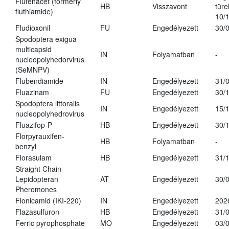
Flufenacet (formerly
HB
Visszavont
türe
fluthiamide)
10/
Fludioxonil
FU
Engedélyezett
30/
Spodoptera exigua
multicapsid
IN
Folyamatban
-
nucleopolyhedorvirus
(SeMNPV)
Flubendiamide
IN
Engedélyezett
31/
Fluazinam
FU
Engedélyezett
30/
Spodoptera littoralis
IN
Engedélyezett
15/
nucleopolyhedrovirus
Fluazifop-P
HB
Engedélyezett
30/
Florpyrauxifen-
HB
Folyamatban
-
benzyl
Florasulam
HB
Engedélyezett
31/
Straight Chain
Lepidopteran
AT
Engedélyezett
30/
Pheromones
Flonicamid (IKI-220)
IN
Engedélyezett
202
Flazasulfuron
HB
Engedélyezett
31/
Ferric pyrophosphate
MO
Engedélyezett
03/