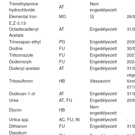
Trimethylamine
Nem
AT
hydrochloride
engedélyezett
Elemental Iron
MO
Új
26/
E,Z-3,13-
Octadecadienyl
AT
Engedélyezett
31/
Acetate
Trinexapac-ethyl
PG
Engedélyezett
203
Dodine
FU
Engedélyezett
30/
Triticonazole
FU
Engedélyezett
202
Dodemorph
FU
Engedélyezett
202
Dodecyl acetate
AT
Engedélyezett
31/
vég
Tritosulforon
HB
Visszavont
türe
07/
Dodecan-1-ol
AT
Engedélyezett
31/
Urea
AT, FU
Engedélyezett
203
Nem
Diuron
HB
engedélyezett
Urtica spp.
AC, FU, IN
Engedélyezett
-
Dithianon
FU
Engedélyezett
31/
Disodium