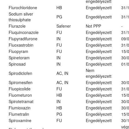
engedélyezett
Flurochloridone
HB
Engedélyezett
31/
Sodium silver
PG
Engedélyezett
31/
thiosulphate
Flurazole
Safener
Not PPP
-
Fluquinconazole
FU
Engedélyezett
31/
Flupyradifurone
IN
Engedélyezett
09/
Fluoxastrobin
FU
Engedélyezett
31/
Fluopyram
FU
Engedélyezett
15/
Spinetoram
IN
Engedélyezett
30/
Spinosad
IN
Engedélyezett
01/
Nem
Spirodiclofen
AC, IN
engedélyezett
Spiromesifen
AC, IN
Engedélyezett
30/
Fluopicolide
FU
Engedélyezett
31/
Fluometuron
HB
Engedélyezett
15/
Spirotetramat
IN
Engedélyezett
30/
Flumioxazin
HB
Engedélyezett
30/
Flumetralin
PG
Engedélyezett
15/
Spiroxamine
FU
Engedélyezett
30/
vég