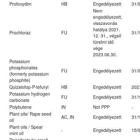
Profoxydim
HB
Engedélyezett
31/
Nem
engedélyezett,
visszavonás
hatálya 2021.
Prochloraz
FU
31/
12. 31., végső
türelmi idő
vége
2023.06.30.
Potassium
phosphonates
FU
Engedélyezett
31/
(formerly potassium
phosphite)
Quizalofop-P-tefuryl
HB
Engedélyezett
202
Potassium hydrogen
FU
Engedélyezett
31/
carbonate
Polybutene
IN
Not PPP
-
Plant oils/ Rape seed
AC, IN
Engedélyezett
31/
oil
Plant oils / Spear
-
Engedélyezett
15/
mint oil