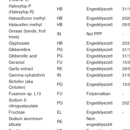
Haloxyfop-P
HB
Engedélyezett
31/
(Haloxyfop-R)
Halosulfuron methyl
HB
Engedélyezett
202
Halauxifen-methyl
HB
Engedélyezett
05/
Grease (bands, fruit
IN
Not PPP
-
trees)
Glyphosate
HB
Engedélyezett
203
Gibberellins
PG
Engedélyezett
31/
Gibberellic acid
PG
Engedélyezett
31/
Geraniol
FU
Engedélyezett
15/
Garlic extract
RE
Engedélyezett
29/
Gamma-cyhalothrin
IN
Engedélyezett
31/
Sintofen (aka
PG
Engedélyezett
15/
Cintofen)
Fusarium sp. L13
FU
Folyamatban
-
Sodium 5-
PG
Engedélyezett
202
nitroguaiacolate
Fructose
EL
Engedélyezett
-
Sodium aluminium
Nem
RE
silicate
engedélyezett