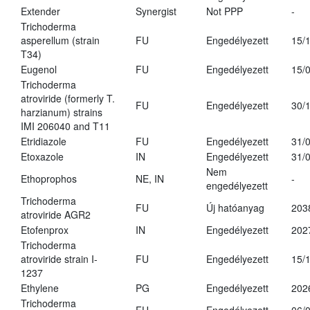
Extender
Synergist
Not PPP
-
Trichoderma
asperellum (strain
FU
Engedélyezett
15/
T34)
Eugenol
FU
Engedélyezett
15/
Trichoderma
atroviride (formerly T.
FU
Engedélyezett
30/
harzianum) strains
IMI 206040 and T11
Etridiazole
FU
Engedélyezett
31/
Etoxazole
IN
Engedélyezett
31/
Nem
Ethoprophos
NE, IN
-
engedélyezett
Trichoderma
FU
Új hatóanyag
203
atroviride AGR2
Etofenprox
IN
Engedélyezett
202
Trichoderma
atroviride strain I-
FU
Engedélyezett
15/
1237
Ethylene
PG
Engedélyezett
202
Trichoderma