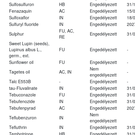
Sulfosulfuron
HB
Engedélyezett
31/
Fenazaquin
AC
Engedélyezett
15/
Sulfoxaflor
IN
Engedélyezett
18/
Sulfuryl fluoride
IN
Engedélyezett
202
FU, AC,
Sulphur
Engedélyezett
31/
RE
Sweet Lupin (seeds),
Lupinus albus L.,
FU
Engedélyezett
-
germ., ext.
Sunflower oil
FU
Engedélyezett
-
Nem
Tagetes oil
AC, IN
-
engedélyezett
Talc E553B
-
Engedélyezett
-
tau-Fluvalinate
IN
Engedélyezett
31/
Tebuconazole
FU
Engedélyezett
31/
Tebufenozide
IN
Engedélyezett
31/
Tebufenpyrad
AC
Engedélyezett
202
Nem
Teflubenzuron
IN
engedélyezett
Tefluthrin
IN
Engedélyezett
31/
Tembotrione
HB
Engedélyezett
31/