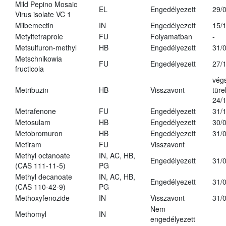
Mild Pepino Mosaic
EL
Engedélyezett
29/
Virus isolate VC 1
Milbemectin
IN
Engedélyezett
15/
Metyltetraprole
FU
Folyamatban
-
Metsulfuron-methyl
HB
Engedélyezett
31/
Metschnikowia
FU
Engedélyezett
27/
fructicola
vég
Metribuzin
HB
Visszavont
türe
24/
Metrafenone
FU
Engedélyezett
31/
Metosulam
HB
Engedélyezett
30/
Metobromuron
HB
Engedélyezett
31/
Metiram
FU
Visszavont
Methyl octanoate
IN, AC, HB,
Engedélyezett
31/
(CAS 111-11-5)
PG
Methyl decanoate
IN, AC, HB,
Engedélyezett
31/
(CAS 110-42-9)
PG
Methoxyfenozide
IN
Visszavont
31/
Nem
Methomyl
IN
engedélyezett