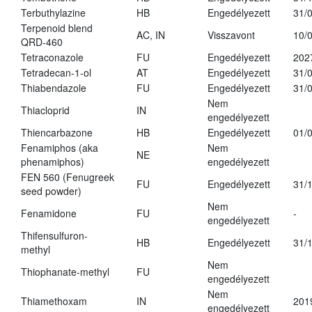
Terbuthylazine
HB
Engedélyezett
31/
Terpenoid blend
AC, IN
Visszavont
10/
QRD-460
Tetraconazole
FU
Engedélyezett
202
Tetradecan-1-ol
AT
Engedélyezett
31/
Thiabendazole
FU
Engedélyezett
31/
Nem
Thiacloprid
IN
engedélyezett
Thiencarbazone
HB
Engedélyezett
01/
Fenamiphos (aka
Nem
NE
phenamiphos)
engedélyezett
FEN 560 (Fenugreek
FU
Engedélyezett
31/
seed powder)
Nem
Fenamidone
FU
-
engedélyezett
Thifensulfuron-
HB
Engedélyezett
31/
methyl
Nem
Thiophanate-methyl
FU
engedélyezett
Nem
Thiamethoxam
IN
201
engedélyezett