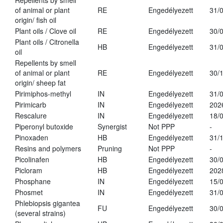
Repellents by smell
of animal or plant
RE
Engedélyezett
31/
origin/ fish oil
Plant oils / Clove oil
RE
Engedélyezett
30/
Plant oils / Citronella
HB
Engedélyezett
31/
oil
Repellents by smell
of animal or plant
RE
Engedélyezett
30/
origin/ sheep fat
Pirimiphos-methyl
IN
Engedélyezett
31/
Pirimicarb
IN
Engedélyezett
202
Rescalure
IN
Engedélyezett
18/
Piperonyl butoxide
Synergist
Not PPP
-
Pinoxaden
HB
Engedélyezett
31/
Resins and polymers
Pruning
Not PPP
-
Picolinafen
HB
Engedélyezett
30/
Picloram
HB
Engedélyezett
202
Phosphane
IN
Engedélyezett
15/
Phosmet
IN
Engedélyezett
31/
Phlebiopsis gigantea
FU
Engedélyezett
30/
(several strains)