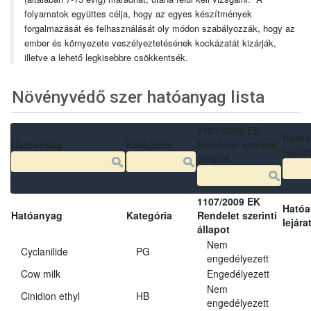
folyamatok együttes célja, hogy az egyes készítmények
forgalmazását és felhasználását oly módon szabályozzák, hogy az
ember és környezete veszélyeztetésének kockázatát kizárják,
illetve a lehető legkisebbre csökkentsék.
Növényvédő szer hatóanyag lista
1107/2009 EK
Ható
Hatóanyag
Kategória
Rendelet szerinti
lejára
állapot
1107/2009 EK
Ható
Hatóanyag
Kategória
Rendelet szerinti
lejára
állapot
Nem
Cyclanilide
PG
engedélyezett
Cow milk
Engedélyezett
Nem
Cinidion ethyl
HB
engedélyezett