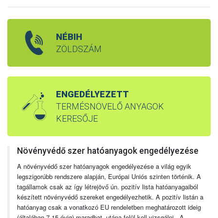
NÉBIH
ZÖLDSZÁM
ENGEDÉLYEZETT
TERMÉSNÖVELŐ ANYAGOK
KERESŐJE
Növényvédő szer hatóanyagok engedélyezése
A növényvédő szer hatóanyagok engedélyezése a világ egyik
legszigorúbb rendszere alapján, Európai Uniós szinten történik. A
tagállamok csak az így létrejövő ún. pozitív lista hatóanyagaiból
készített növényvédő szereket engedélyezhetik. A pozitív listán a
hatóanyag csak a vonatkozó EU rendeletben meghatározott ideig
(általában 7-15 évig) maradhat, utána felül kell vizsgálni. A