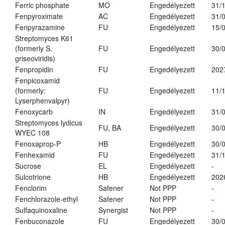
Ferric phosphate
MO
Engedélyezett
31/
Fenpyroximate
AC
Engedélyezett
31/
Fenpyrazamine
FU
Engedélyezett
15/
Streptomyces K61
(formerly S.
FU
Engedélyezett
30/
griseoviridis)
Fenpropidin
FU
Engedélyezett
202
Fenpicoxamid
(formerly:
FU
Engedélyezett
11/
Lyserphenvalpyr)
Fenoxycarb
IN
Engedélyezett
31/
Streptomyces lydicus
FU, BA
Engedélyezett
30/
WYEC 108
Fenoxaprop-P
HB
Engedélyezett
30/
Fenhexamid
FU
Engedélyezett
31/
Sucrose
EL
Engedélyezett
-
Sulcotrione
HB
Engedélyezett
202
Fenclorim
Safener
Not PPP
-
Fenchlorazole-ethyl
Safener
Not PPP
-
Sulfaquinoxaline
Synergist
Not PPP
-
Fenbuconazole
FU
Engedélyezett
30/