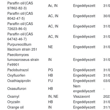
Paraffin oil/(CAS
Ac, IN
Engedélyezett
31/
97862-82-3)
Paraffin oil/(CAS
AC, IN
Engedélyezett
30/
8042-47-5)
Paraffin oil/(CAS
AC, IN
Engedélyezett
31/
72623-86-0)
Paraffin oil/(CAS
AC, IN
Engedélyezett
31/
64742-46-7)
Purpureocillium
NE
Engedélyezett
31/
lilacinum strain 251
Paecilomyces
fumosoroseus strain
IN
Engedélyezett
31/
Fe9901
Paclobutrazol
PG
Engedélyezett
31/
Oxyfluorfen
HB
Engedélyezett
31/
Oxathiapiprolin
FU
Engedélyezett
03/
Nem
Oxasulfuron
HB
-
engedélyezett
Oxamyl
IN, NE
Visszavont
202
Oryzalin
HB
Engedélyezett
31/
Orange oil
IN
Engedélyezett
31/