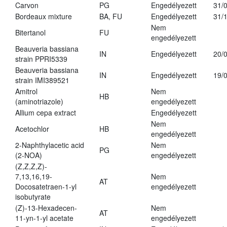
Carvon
PG
Engedélyezett
31/
Bordeaux mixture
BA, FU
Engedélyezett
31/
Nem
Bitertanol
FU
engedélyezett
Beauveria bassiana
IN
Engedélyezett
20/
strain PPRI5339
Beauveria bassiana
IN
Engedélyezett
19/
strain IMI389521
Amitrol
Nem
HB
(aminotriazole)
engedélyezett
Allium cepa extract
Engedélyezett
Nem
Acetochlor
HB
engedélyezett
2-Naphthylacetic acid
Nem
PG
(2-NOA)
engedélyezett
(Z,Z,Z,Z)-
7,13,16,19-
Nem
AT
Docosatetraen-1-yl
engedélyezett
isobutyrate
(Z)-13-Hexadecen-
Nem
AT
11-yn-1-yl acetate
engedélyezett