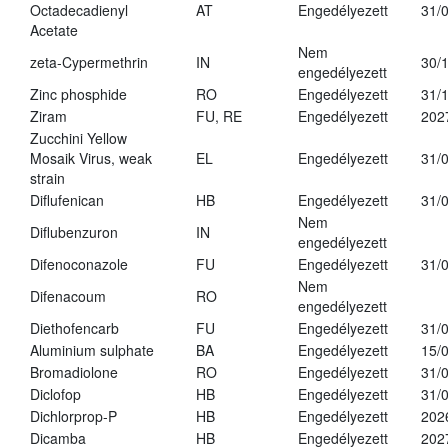
Octadecadienyl
AT
Engedélyezett
31/
Acetate
Nem
zeta-Cypermethrin
IN
30/
engedélyezett
Zinc phosphide
RO
Engedélyezett
31/
Ziram
FU, RE
Engedélyezett
202
Zucchini Yellow
Mosaik Virus, weak
EL
Engedélyezett
31/
strain
Diflufenican
HB
Engedélyezett
31/
Nem
Diflubenzuron
IN
engedélyezett
Difenoconazole
FU
Engedélyezett
31/
Nem
Difenacoum
RO
engedélyezett
Diethofencarb
FU
Engedélyezett
31/
Aluminium sulphate
BA
Engedélyezett
15/
Bromadiolone
RO
Engedélyezett
31/
Diclofop
HB
Engedélyezett
31/
Dichlorprop-P
HB
Engedélyezett
202
Dicamba
HB
Engedélyezett
202