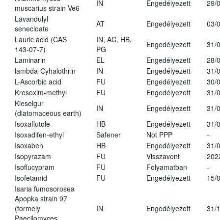
IN
Engedélyezett
29/
muscarius strain Ve6
Lavandulyl
AT
Engedélyezett
03/
senecioate
Lauric acid (CAS
IN, AC, HB,
Engedélyezett
31/
143-07-7)
PG
Laminarin
EL
Engedélyezett
28/
lambda-Cyhalothrin
IN
Engedélyezett
31/
L-Ascorbic acid
FU
Engedélyezett
30/
Kresoxim-methyl
FU
Engedélyezett
31/
Kieselgur
IN
Engedélyezett
31/
(diatomaceous earth)
Isoxaflutole
HB
Engedélyezett
31/
Isoxadifen-ethyl
Safener
Not PPP
-
Isoxaben
HB
Engedélyezett
31/
Isopyrazam
FU
Visszavont
202
Isoflucypram
FU
Folyamatban
-
Isofetamid
FU
Engedélyezett
15/
Isaria fumosorosea
Apopka strain 97
(formely
IN
Engedélyezett
31/
Paecilomyces