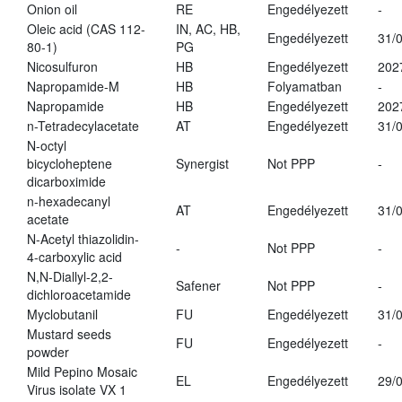
Onion oil
RE
Engedélyezett
-
Oleic acid (CAS 112-
IN, AC, HB,
Engedélyezett
31/
80-1)
PG
Nicosulfuron
HB
Engedélyezett
202
Napropamide-M
HB
Folyamatban
-
Napropamide
HB
Engedélyezett
202
n-Tetradecylacetate
AT
Engedélyezett
31/
N-octyl
bicycloheptene
Synergist
Not PPP
-
dicarboximide
n-hexadecanyl
AT
Engedélyezett
31/
acetate
N-Acetyl thiazolidin-
-
Not PPP
-
4-carboxylic acid
N,N-Diallyl-2,2-
Safener
Not PPP
-
dichloroacetamide
Myclobutanil
FU
Engedélyezett
31/
Mustard seeds
FU
Engedélyezett
-
powder
Mild Pepino Mosaic
EL
Engedélyezett
29/
Virus isolate VX 1