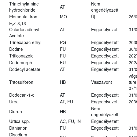
Trimethylamine
Nem
AT
hydrochloride
engedélyezett
Elemental Iron
MO
Új
26/
E,Z-3,13-
Octadecadienyl
AT
Engedélyezett
31/
Acetate
Trinexapac-ethyl
PG
Engedélyezett
203
Dodine
FU
Engedélyezett
30/
Triticonazole
FU
Engedélyezett
202
Dodemorph
FU
Engedélyezett
202
Dodecyl acetate
AT
Engedélyezett
31/
vég
Tritosulforon
HB
Visszavont
türe
07/
Dodecan-1-ol
AT
Engedélyezett
31/
Urea
AT, FU
Engedélyezett
203
Nem
Diuron
HB
engedélyezett
Urtica spp.
AC, FU, IN
Engedélyezett
-
Dithianon
FU
Engedélyezett
31/
Disodium