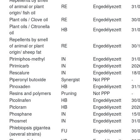
Repellents by smell
of animal or plant
RE
Engedélyezett
31/
origin/ fish oil
Plant oils / Clove oil
RE
Engedélyezett
30/
Plant oils / Citronella
HB
Engedélyezett
31/
oil
Repellents by smell
of animal or plant
RE
Engedélyezett
30/
origin/ sheep fat
Pirimiphos-methyl
IN
Engedélyezett
31/
Pirimicarb
IN
Engedélyezett
202
Rescalure
IN
Engedélyezett
18/
Piperonyl butoxide
Synergist
Not PPP
-
Pinoxaden
HB
Engedélyezett
31/
Resins and polymers
Pruning
Not PPP
-
Picolinafen
HB
Engedélyezett
30/
Picloram
HB
Engedélyezett
202
Phosphane
IN
Engedélyezett
15/
Phosmet
IN
Engedélyezett
31/
Phlebiopsis gigantea
FU
Engedélyezett
30/
(several strains)