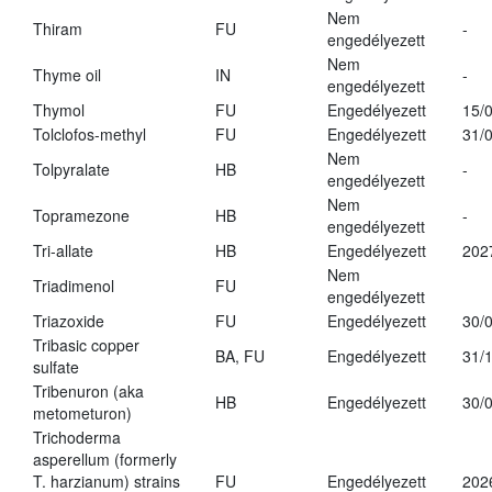
Nem
Thiram
FU
-
engedélyezett
Nem
Thyme oil
IN
-
engedélyezett
Thymol
FU
Engedélyezett
15/
Tolclofos-methyl
FU
Engedélyezett
31/
Nem
Tolpyralate
HB
-
engedélyezett
Nem
Topramezone
HB
-
engedélyezett
Tri-allate
HB
Engedélyezett
202
Nem
Triadimenol
FU
engedélyezett
Triazoxide
FU
Engedélyezett
30/
Tribasic copper
BA, FU
Engedélyezett
31/
sulfate
Tribenuron (aka
HB
Engedélyezett
30/
metometuron)
Trichoderma
asperellum (formerly
T. harzianum) strains
FU
Engedélyezett
202