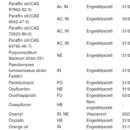
Paraffin oil/(CAS
Ac, IN
Engedélyezett
31/
97862-82-3)
Paraffin oil/(CAS
AC, IN
Engedélyezett
30/
8042-47-5)
Paraffin oil/(CAS
AC, IN
Engedélyezett
31/
72623-86-0)
Paraffin oil/(CAS
AC, IN
Engedélyezett
31/
64742-46-7)
Purpureocillium
NE
Engedélyezett
31/
lilacinum strain 251
Paecilomyces
fumosoroseus strain
IN
Engedélyezett
31/
Fe9901
Paclobutrazol
PG
Engedélyezett
31/
Oxyfluorfen
HB
Engedélyezett
31/
Oxathiapiprolin
FU
Engedélyezett
03/
Nem
Oxasulfuron
HB
-
engedélyezett
Oxamyl
IN, NE
Visszavont
202
Oryzalin
HB
Engedélyezett
31/
Orange oil
IN
Engedélyezett
31/