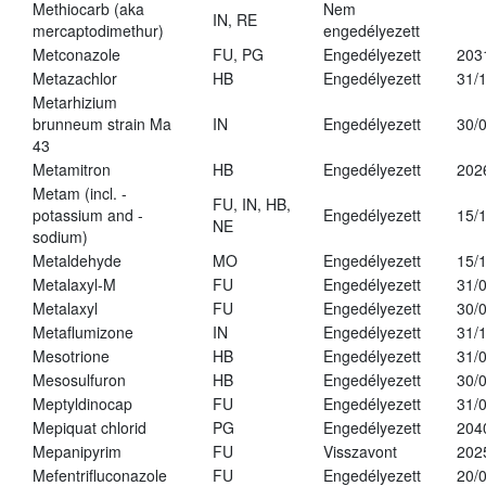
Methiocarb (aka
Nem
IN, RE
mercaptodimethur)
engedélyezett
Metconazole
FU, PG
Engedélyezett
203
Metazachlor
HB
Engedélyezett
31/
Metarhizium
brunneum strain Ma
IN
Engedélyezett
30/
43
Metamitron
HB
Engedélyezett
202
Metam (incl. -
FU, IN, HB,
potassium and -
Engedélyezett
15/
NE
sodium)
Metaldehyde
MO
Engedélyezett
15/
Metalaxyl-M
FU
Engedélyezett
31/
Metalaxyl
FU
Engedélyezett
30/
Metaflumizone
IN
Engedélyezett
31/
Mesotrione
HB
Engedélyezett
31/
Mesosulfuron
HB
Engedélyezett
30/
Meptyldinocap
FU
Engedélyezett
31/
Mepiquat chlorid
PG
Engedélyezett
204
Mepanipyrim
FU
Visszavont
202
Mefentrifluconazole
FU
Engedélyezett
20/