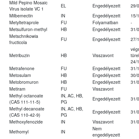
Mild Pepino Mosaic
EL
Engedélyezett
29/
Virus isolate VC 1
Milbemectin
IN
Engedélyezett
15/
Metyltetraprole
FU
Folyamatban
-
Metsulfuron-methyl
HB
Engedélyezett
31/
Metschnikowia
FU
Engedélyezett
27/
fructicola
vég
Metribuzin
HB
Visszavont
türe
24/
Metrafenone
FU
Engedélyezett
31/
Metosulam
HB
Engedélyezett
30/
Metobromuron
HB
Engedélyezett
31/
Metiram
FU
Visszavont
Methyl octanoate
IN, AC, HB,
Engedélyezett
31/
(CAS 111-11-5)
PG
Methyl decanoate
IN, AC, HB,
Engedélyezett
31/
(CAS 110-42-9)
PG
Methoxyfenozide
IN
Visszavont
31/
Nem
Methomyl
IN
engedélyezett