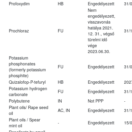
Profoxydim
HB
Engedélyezett
31/
Nem
engedélyezett,
visszavonás
hatálya 2021.
Prochloraz
FU
31/
12. 31., végső
türelmi idő
vége
2023.06.30.
Potassium
phosphonates
FU
Engedélyezett
31/
(formerly potassium
phosphite)
Quizalofop-P-tefuryl
HB
Engedélyezett
202
Potassium hydrogen
FU
Engedélyezett
31/
carbonate
Polybutene
IN
Not PPP
-
Plant oils/ Rape seed
AC, IN
Engedélyezett
31/
oil
Plant oils / Spear
-
Engedélyezett
15/
mint oil