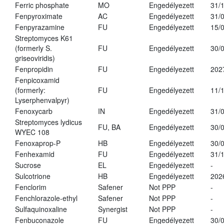
Ferric phosphate
MO
Engedélyezett
31/
Fenpyroximate
AC
Engedélyezett
31/
Fenpyrazamine
FU
Engedélyezett
15/
Streptomyces K61
(formerly S.
FU
Engedélyezett
30/
griseoviridis)
Fenpropidin
FU
Engedélyezett
202
Fenpicoxamid
(formerly:
FU
Engedélyezett
11/
Lyserphenvalpyr)
Fenoxycarb
IN
Engedélyezett
31/
Streptomyces lydicus
FU, BA
Engedélyezett
30/
WYEC 108
Fenoxaprop-P
HB
Engedélyezett
30/
Fenhexamid
FU
Engedélyezett
31/
Sucrose
EL
Engedélyezett
-
Sulcotrione
HB
Engedélyezett
202
Fenclorim
Safener
Not PPP
-
Fenchlorazole-ethyl
Safener
Not PPP
-
Sulfaquinoxaline
Synergist
Not PPP
-
Fenbuconazole
FU
Engedélyezett
30/