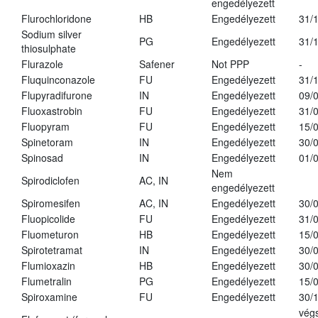
engedélyezett
Flurochloridone
HB
Engedélyezett
31/
Sodium silver
PG
Engedélyezett
31/
thiosulphate
Flurazole
Safener
Not PPP
-
Fluquinconazole
FU
Engedélyezett
31/
Flupyradifurone
IN
Engedélyezett
09/
Fluoxastrobin
FU
Engedélyezett
31/
Fluopyram
FU
Engedélyezett
15/
Spinetoram
IN
Engedélyezett
30/
Spinosad
IN
Engedélyezett
01/
Nem
Spirodiclofen
AC, IN
engedélyezett
Spiromesifen
AC, IN
Engedélyezett
30/
Fluopicolide
FU
Engedélyezett
31/
Fluometuron
HB
Engedélyezett
15/
Spirotetramat
IN
Engedélyezett
30/
Flumioxazin
HB
Engedélyezett
30/
Flumetralin
PG
Engedélyezett
15/
Spiroxamine
FU
Engedélyezett
30/
vég