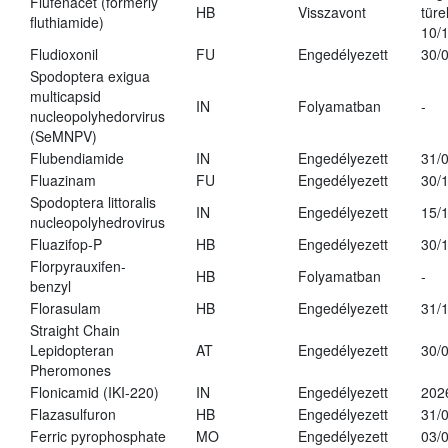
Flufenacet (formerly
HB
Visszavont
türe
fluthiamide)
10/
Fludioxonil
FU
Engedélyezett
30/
Spodoptera exigua
multicapsid
IN
Folyamatban
-
nucleopolyhedorvirus
(SeMNPV)
Flubendiamide
IN
Engedélyezett
31/
Fluazinam
FU
Engedélyezett
30/
Spodoptera littoralis
IN
Engedélyezett
15/
nucleopolyhedrovirus
Fluazifop-P
HB
Engedélyezett
30/
Florpyrauxifen-
HB
Folyamatban
-
benzyl
Florasulam
HB
Engedélyezett
31/
Straight Chain
Lepidopteran
AT
Engedélyezett
30/
Pheromones
Flonicamid (IKI-220)
IN
Engedélyezett
202
Flazasulfuron
HB
Engedélyezett
31/
Ferric pyrophosphate
MO
Engedélyezett
03/