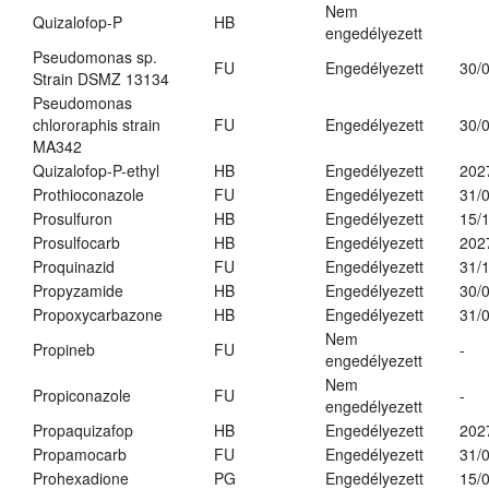
Nem
Quizalofop-P
HB
engedélyezett
Pseudomonas sp.
FU
Engedélyezett
30/
Strain DSMZ 13134
Pseudomonas
chlororaphis strain
FU
Engedélyezett
30/
MA342
Quizalofop-P-ethyl
HB
Engedélyezett
202
Prothioconazole
FU
Engedélyezett
31/
Prosulfuron
HB
Engedélyezett
15/
Prosulfocarb
HB
Engedélyezett
202
Proquinazid
FU
Engedélyezett
31/
Propyzamide
HB
Engedélyezett
30/
Propoxycarbazone
HB
Engedélyezett
31/
Nem
Propineb
FU
-
engedélyezett
Nem
Propiconazole
FU
-
engedélyezett
Propaquizafop
HB
Engedélyezett
202
Propamocarb
FU
Engedélyezett
31/
Prohexadione
PG
Engedélyezett
15/