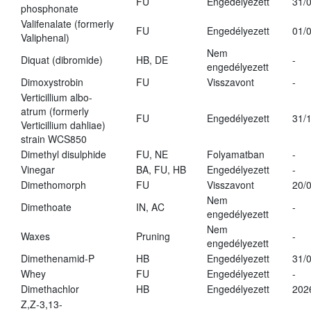
FU
Engedélyezett
31/
phosphonate
Valifenalate (formerly
FU
Engedélyezett
01/
Valiphenal)
Nem
Diquat (dibromide)
HB, DE
-
engedélyezett
Dimoxystrobin
FU
Visszavont
-
Verticillium albo-
atrum (formerly
FU
Engedélyezett
31/
Verticillium dahliae)
strain WCS850
Dimethyl disulphide
FU, NE
Folyamatban
-
Vinegar
BA, FU, HB
Engedélyezett
-
Dimethomorph
FU
Visszavont
20/
Nem
Dimethoate
IN, AC
-
engedélyezett
Nem
Waxes
Pruning
-
engedélyezett
Dimethenamid-P
HB
Engedélyezett
31/
Whey
FU
Engedélyezett
-
Dimethachlor
HB
Engedélyezett
202
Z,Z-3,13-