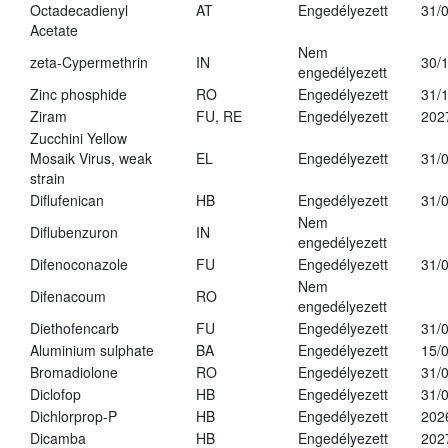
Octadecadienyl
AT
Engedélyezett
31/
Acetate
Nem
zeta-Cypermethrin
IN
30/
engedélyezett
Zinc phosphide
RO
Engedélyezett
31/
Ziram
FU, RE
Engedélyezett
202
Zucchini Yellow
Mosaik Virus, weak
EL
Engedélyezett
31/
strain
Diflufenican
HB
Engedélyezett
31/
Nem
Diflubenzuron
IN
engedélyezett
Difenoconazole
FU
Engedélyezett
31/
Nem
Difenacoum
RO
engedélyezett
Diethofencarb
FU
Engedélyezett
31/
Aluminium sulphate
BA
Engedélyezett
15/
Bromadiolone
RO
Engedélyezett
31/
Diclofop
HB
Engedélyezett
31/
Dichlorprop-P
HB
Engedélyezett
202
Dicamba
HB
Engedélyezett
202