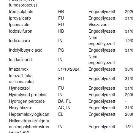
fumosoroseus)
Iron sulphate
HB
Engedélyezett
202
Iprovalicarb
FU
Engedélyezett
31/
Ipconazole
FU
Visszavont
-
Iodosulfuron
HB
Engedélyezett
31/
Nem
Indoxacarb
IN
19/
engedélyezett
Indolylbutyric acid
PG
Engedélyezett
31/
Nem
Imidacloprid
IN
engedélyezett
Imazamox
31/10/2024
Engedélyezett
30/
Imazalil (aka
FU
Engedélyezett
31/
enilconazole)
Hymexazol
FU
Engedélyezett
31/
Hydrolysed proteins
IN
Engedélyezett
203
Hydrogen peroxide
BA, FU
Engedélyezett
-
Hexythiazox
AC, IN
Engedélyezett
31/
Heptamaloxyloglucan
EL
Engedélyezett
203
Helicoverpa armigera
nucleopolyhedrovirus
IN
Engedélyezett
15/
(HearNPV)