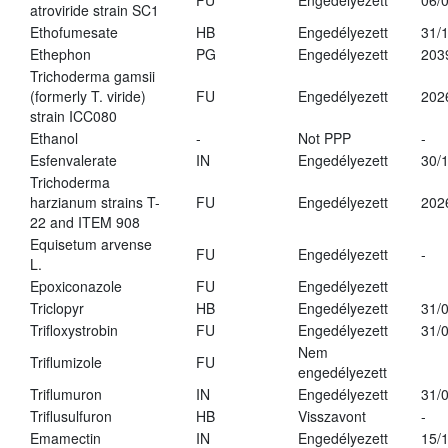
FU
Engedélyezett
06/
atroviride strain SC1
Ethofumesate
HB
Engedélyezett
31/
Ethephon
PG
Engedélyezett
203
Trichoderma gamsii
(formerly T. viride)
FU
Engedélyezett
202
strain ICC080
Ethanol
-
Not PPP
-
Esfenvalerate
IN
Engedélyezett
30/
Trichoderma
harzianum strains T-
FU
Engedélyezett
202
22 and ITEM 908
Equisetum arvense
FU
Engedélyezett
-
L.
Epoxiconazole
FU
Engedélyezett
Triclopyr
HB
Engedélyezett
31/
Trifloxystrobin
FU
Engedélyezett
31/
Nem
Triflumizole
FU
engedélyezett
Triflumuron
IN
Engedélyezett
31/
Triflusulfuron
HB
Visszavont
-
Emamectin
IN
Engedélyezett
15/