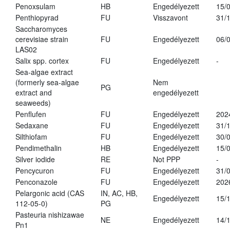
Penoxsulam
HB
Engedélyezett
15/
Penthiopyrad
FU
Visszavont
31/
Saccharomyces
cerevisiae strain
FU
Engedélyezett
06/
LAS02
Salix spp. cortex
FU
Engedélyezett
-
Sea-algae extract
(formerly sea-algae
Nem
PG
extract and
engedélyezett
seaweeds)
Penflufen
FU
Engedélyezett
202
Sedaxane
FU
Engedélyezett
31/
Silthiofam
FU
Engedélyezett
30/
Pendimethalin
HB
Engedélyezett
15/
Silver iodide
RE
Not PPP
-
Pencycuron
FU
Engedélyezett
31/
Penconazole
FU
Engedélyezett
202
Pelargonic acid (CAS
IN, AC, HB,
Engedélyezett
15/
112-05-0)
PG
Pasteuria nishizawae
NE
Engedélyezett
14/
Pn1