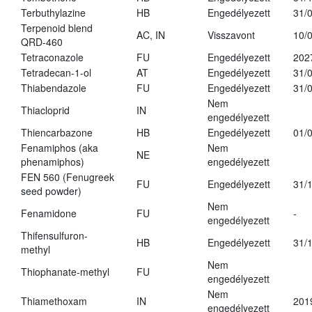
Terbuthylazine
HB
Engedélyezett
31/
Terpenoid blend
AC, IN
Visszavont
10/
QRD-460
Tetraconazole
FU
Engedélyezett
202
Tetradecan-1-ol
AT
Engedélyezett
31/
Thiabendazole
FU
Engedélyezett
31/
Nem
Thiacloprid
IN
engedélyezett
Thiencarbazone
HB
Engedélyezett
01/
Fenamiphos (aka
Nem
NE
phenamiphos)
engedélyezett
FEN 560 (Fenugreek
FU
Engedélyezett
31/
seed powder)
Nem
Fenamidone
FU
-
engedélyezett
Thifensulfuron-
HB
Engedélyezett
31/
methyl
Nem
Thiophanate-methyl
FU
engedélyezett
Nem
Thiamethoxam
IN
201
engedélyezett