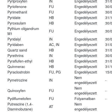
Pyriproxyfen
IN
Engedélyezett
31/
Pyriofenone
FU
Engedélyezett
30/
Pyrimethanil
FU
Engedélyezett
30/
Pyridate
HB
Engedélyezett
31/
Pyroxsulam
HB
Engedélyezett
30/
Pythium oligandrum
FU
Engedélyezett
30/
M1
Pyridalyl
IN
Engedélyezett
30/
Pyridaben
AC, IN
Engedélyezett
31/
Quartz sand
HB
Engedélyezett
31/
Pyrethrins
IN
Engedélyezett
30/
Pyraflufen-ethyl
HB
Engedélyezett
31/
Quinmerac
HB
Engedélyezett
31/
Pyraclostrobin
FU, PG
Engedélyezett
15/
Nem
Pymetrozine
IN
-
engedélyezett
Nem
Quinoxyfen
FU
-
engedélyezett
Pydiflumetofen
FU
Folyamatban
-
Putrescine (1,4-
Nem
AT
Diaminobutane)
engedélyezett