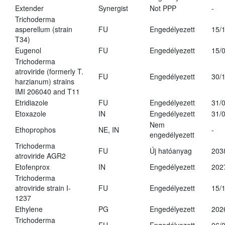
Extender
Synergist
Not PPP
-
Trichoderma
asperellum (strain
FU
Engedélyezett
15/
T34)
Eugenol
FU
Engedélyezett
15/
Trichoderma
atroviride (formerly T.
FU
Engedélyezett
30/
harzianum) strains
IMI 206040 and T11
Etridiazole
FU
Engedélyezett
31/
Etoxazole
IN
Engedélyezett
31/
Nem
Ethoprophos
NE, IN
-
engedélyezett
Trichoderma
FU
Új hatóanyag
203
atroviride AGR2
Etofenprox
IN
Engedélyezett
202
Trichoderma
atroviride strain I-
FU
Engedélyezett
15/
1237
Ethylene
PG
Engedélyezett
202
Trichoderma