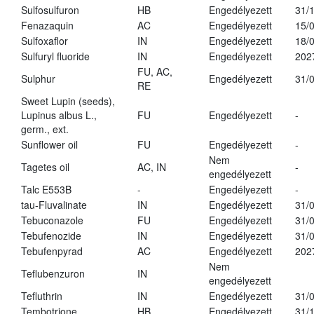
Sulfosulfuron
HB
Engedélyezett
31/
Fenazaquin
AC
Engedélyezett
15/
Sulfoxaflor
IN
Engedélyezett
18/
Sulfuryl fluoride
IN
Engedélyezett
202
FU, AC,
Sulphur
Engedélyezett
31/
RE
Sweet Lupin (seeds),
Lupinus albus L.,
FU
Engedélyezett
-
germ., ext.
Sunflower oil
FU
Engedélyezett
-
Nem
Tagetes oil
AC, IN
-
engedélyezett
Talc E553B
-
Engedélyezett
-
tau-Fluvalinate
IN
Engedélyezett
31/
Tebuconazole
FU
Engedélyezett
31/
Tebufenozide
IN
Engedélyezett
31/
Tebufenpyrad
AC
Engedélyezett
202
Nem
Teflubenzuron
IN
engedélyezett
Tefluthrin
IN
Engedélyezett
31/
Tembotrione
HB
Engedélyezett
31/