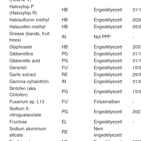
Haloxyfop-P
HB
Engedélyezett
31/
(Haloxyfop-R)
Halosulfuron methyl
HB
Engedélyezett
202
Halauxifen-methyl
HB
Engedélyezett
05/
Grease (bands, fruit
IN
Not PPP
-
trees)
Glyphosate
HB
Engedélyezett
203
Gibberellins
PG
Engedélyezett
31/
Gibberellic acid
PG
Engedélyezett
31/
Geraniol
FU
Engedélyezett
15/
Garlic extract
RE
Engedélyezett
29/
Gamma-cyhalothrin
IN
Engedélyezett
31/
Sintofen (aka
PG
Engedélyezett
15/
Cintofen)
Fusarium sp. L13
FU
Folyamatban
-
Sodium 5-
PG
Engedélyezett
202
nitroguaiacolate
Fructose
EL
Engedélyezett
-
Sodium aluminium
Nem
RE
silicate
engedélyezett