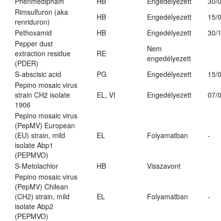
Phenmedipham
HB
Engedélyezett
30/
Rimsulfuron (aka
HB
Engedélyezett
15/
renriduron)
Pethoxamid
HB
Engedélyezett
30/
Pepper dust
Nem
extraction residue
RE
engedélyezett
(PDER)
S-abscisic acid
PG
Engedélyezett
15/
Pepino mosaic virus
strain CH2 isolate
EL, VI
Engedélyezett
07/
1906
Pepino mosaic virus
(PepMV) European
(EU) strain, mild
EL
Folyamatban
-
isolate Abp1
(PEPMVO)
S-Metolachlor
HB
Visszavont
Pepino mosaic virus
(PepMV) Chilean
(CH2) strain, mild
EL
Folyamatban
-
isolate Abp2
(PEPMVO)