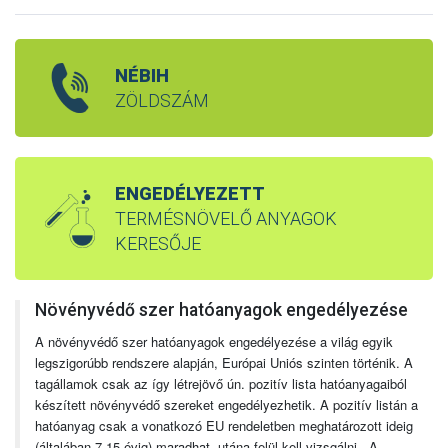
NÉBIH
ZÖLDSZÁM
ENGEDÉLYEZETT
TERMÉSNÖVELŐ ANYAGOK
KERESŐJE
Növényvédő szer hatóanyagok engedélyezése
A növényvédő szer hatóanyagok engedélyezése a világ egyik
legszigorúbb rendszere alapján, Európai Uniós szinten történik. A
tagállamok csak az így létrejövő ún. pozitív lista hatóanyagaiból
készített növényvédő szereket engedélyezhetik. A pozitív listán a
hatóanyag csak a vonatkozó EU rendeletben meghatározott ideig
(általában 7-15 évig) maradhat, utána felül kell vizsgálni. A