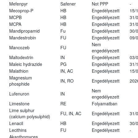
Mefenpyr
Safener
Not PPP
-
Mecoprop-P
HB
Engedélyezett
15/
MCPB
HB
Engedélyezett
31/
MCPA
HB
Engedélyezett
31/
Mandipropamid
Fu
Engedélyezett
30/
Mandestrobin
FU
Engedélyezett
09/
Nem
Mancozeb
FU
engedélyezett
Maltodextrin
IN
Engedélyezett
03/
Maleic hydrazide
PG
Engedélyezett
31/
Malathion
IN, AC
Engedélyezett
15/
Magnesium
IN, RO
Engedélyezett
202
phosphide
Nem
Lufenuron
IN
engedélyezett
Limestone
RE
Folyamatban
Lime sulphur
FU, IN, AC
Engedélyezett
31/
(calcium polysulphid)
Lenacil
HB
Engedélyezett
30/
Lecithins
FU
Engedélyezett
-
Akanthomyces