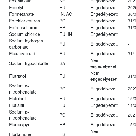
Fosthiazate
NE
Engedélyezett
202
Fosetyl
FU
Engedélyezett
202
Formetanate
IN, AC
Engedélyezett
30/
Forchlorfenuron
PG
Engedélyezett
31/
Foramsulfuron
HB
Engedélyezett
31/
Sodium chloride
FU, IN
Engedélyezett
-
Sodium hydrogen
FU
Engedélyezett
-
carbonate
Fluxapyroxad
FU
Engedélyezett
31/
Nem
Sodium hypochlorite
BA
engedélyezett
Nem
Flutriafol
FU
31/
engedélyezett
Sodium o-
PG
Engedélyezett
202
nitrophenolate
Flutolanil
FU
Engedélyezett
15/
Flutianil
FU
Engedélyezett
14/
Sodium p-
PG
Engedélyezett
202
nitrophenolate
Fluroxypyr
HB
Engedélyezett
15/
Nem
Flurtamone
HB
-