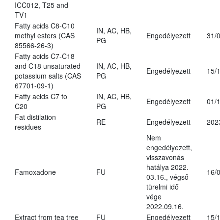
ICC012, T25 and
TV1
Fatty acids C8-C10
IN, AC, HB,
methyl esters (CAS
Engedélyezett
31/
PG
85566-26-3)
Fatty acids C7-C18
and C18 unsaturated
IN, AC, HB,
Engedélyezett
15/
potassium salts (CAS
PG
67701-09-1)
Fatty acids C7 to
IN, AC, HB,
Engedélyezett
01/
C20
PG
Fat distilation
RE
Engedélyezett
202
residues
Nem
engedélyezett,
visszavonás
hatálya 2022.
Famoxadone
FU
16/
03.16., végső
türelmi idő
vége
2022.09.16.
Extract from tea tree
FU
Engedélyezett
15/