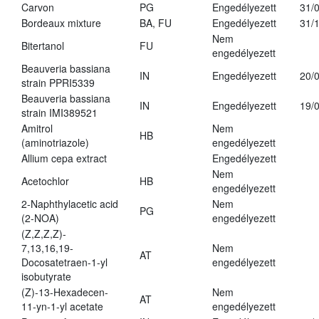
Carvon
PG
Engedélyezett
31/
Bordeaux mixture
BA, FU
Engedélyezett
31/
Nem
Bitertanol
FU
engedélyezett
Beauveria bassiana
IN
Engedélyezett
20/
strain PPRI5339
Beauveria bassiana
IN
Engedélyezett
19/
strain IMI389521
Amitrol
Nem
HB
(aminotriazole)
engedélyezett
Allium cepa extract
Engedélyezett
Nem
Acetochlor
HB
engedélyezett
2-Naphthylacetic acid
Nem
PG
(2-NOA)
engedélyezett
(Z,Z,Z,Z)-
7,13,16,19-
Nem
AT
Docosatetraen-1-yl
engedélyezett
isobutyrate
(Z)-13-Hexadecen-
Nem
AT
11-yn-1-yl acetate
engedélyezett