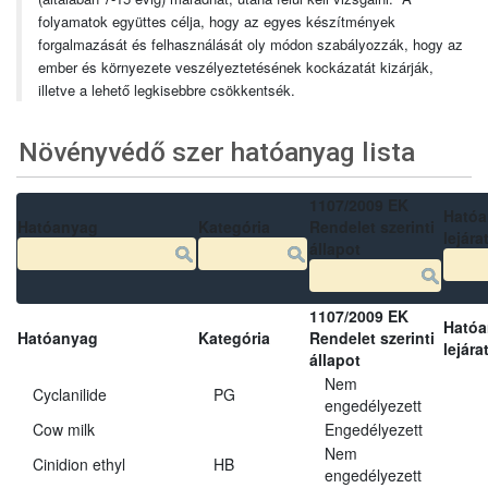
folyamatok együttes célja, hogy az egyes készítmények
forgalmazását és felhasználását oly módon szabályozzák, hogy az
ember és környezete veszélyeztetésének kockázatát kizárják,
illetve a lehető legkisebbre csökkentsék.
Növényvédő szer hatóanyag lista
1107/2009 EK
Ható
Hatóanyag
Kategória
Rendelet szerinti
lejára
állapot
1107/2009 EK
Ható
Hatóanyag
Kategória
Rendelet szerinti
lejára
állapot
Nem
Cyclanilide
PG
engedélyezett
Cow milk
Engedélyezett
Nem
Cinidion ethyl
HB
engedélyezett