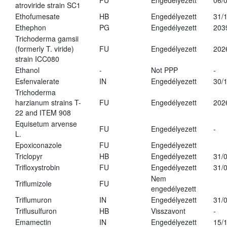
FU
Engedélyezett
06/
atroviride strain SC1
Ethofumesate
HB
Engedélyezett
31/
Ethephon
PG
Engedélyezett
203
Trichoderma gamsii
(formerly T. viride)
FU
Engedélyezett
202
strain ICC080
Ethanol
-
Not PPP
-
Esfenvalerate
IN
Engedélyezett
30/
Trichoderma
harzianum strains T-
FU
Engedélyezett
202
22 and ITEM 908
Equisetum arvense
FU
Engedélyezett
-
L.
Epoxiconazole
FU
Engedélyezett
Triclopyr
HB
Engedélyezett
31/
Trifloxystrobin
FU
Engedélyezett
31/
Nem
Triflumizole
FU
engedélyezett
Triflumuron
IN
Engedélyezett
31/
Triflusulfuron
HB
Visszavont
-
Emamectin
IN
Engedélyezett
15/