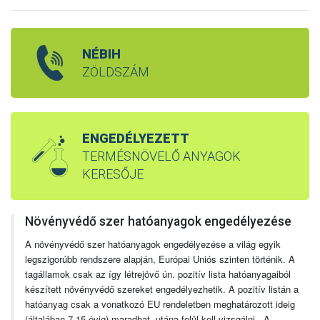
NÉBIH
ZÖLDSZÁM
ENGEDÉLYEZETT
TERMÉSNÖVELŐ ANYAGOK
KERESŐJE
Növényvédő szer hatóanyagok engedélyezése
A növényvédő szer hatóanyagok engedélyezése a világ egyik
legszigorúbb rendszere alapján, Európai Uniós szinten történik. A
tagállamok csak az így létrejövő ún. pozitív lista hatóanyagaiból
készített növényvédő szereket engedélyezhetik. A pozitív listán a
hatóanyag csak a vonatkozó EU rendeletben meghatározott ideig
(általában 7-15 évig) maradhat, utána felül kell vizsgálni. A