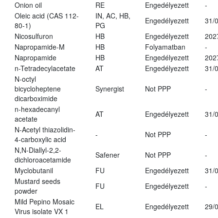
Onion oil
RE
Engedélyezett
-
Oleic acid (CAS 112-
IN, AC, HB,
Engedélyezett
31/
80-1)
PG
Nicosulfuron
HB
Engedélyezett
202
Napropamide-M
HB
Folyamatban
-
Napropamide
HB
Engedélyezett
202
n-Tetradecylacetate
AT
Engedélyezett
31/
N-octyl
bicycloheptene
Synergist
Not PPP
-
dicarboximide
n-hexadecanyl
AT
Engedélyezett
31/
acetate
N-Acetyl thiazolidin-
-
Not PPP
-
4-carboxylic acid
N,N-Diallyl-2,2-
Safener
Not PPP
-
dichloroacetamide
Myclobutanil
FU
Engedélyezett
31/
Mustard seeds
FU
Engedélyezett
-
powder
Mild Pepino Mosaic
EL
Engedélyezett
29/
Virus isolate VX 1