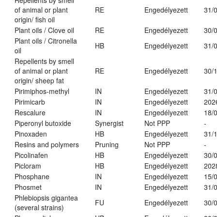
Repellents by smell
of animal or plant
RE
Engedélyezett
31/
origin/ fish oil
Plant oils / Clove oil
RE
Engedélyezett
30/
Plant oils / Citronella
HB
Engedélyezett
31/
oil
Repellents by smell
of animal or plant
RE
Engedélyezett
30/
origin/ sheep fat
Pirimiphos-methyl
IN
Engedélyezett
31/
Pirimicarb
IN
Engedélyezett
202
Rescalure
IN
Engedélyezett
18/
Piperonyl butoxide
Synergist
Not PPP
-
Pinoxaden
HB
Engedélyezett
31/
Resins and polymers
Pruning
Not PPP
-
Picolinafen
HB
Engedélyezett
30/
Picloram
HB
Engedélyezett
202
Phosphane
IN
Engedélyezett
15/
Phosmet
IN
Engedélyezett
31/
Phlebiopsis gigantea
FU
Engedélyezett
30/
(several strains)