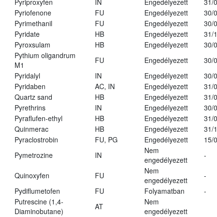
Pyriproxyfen
IN
Engedélyezett
31/
Pyriofenone
FU
Engedélyezett
30/
Pyrimethanil
FU
Engedélyezett
30/
Pyridate
HB
Engedélyezett
31/
Pyroxsulam
HB
Engedélyezett
30/
Pythium oligandrum
FU
Engedélyezett
30/
M1
Pyridalyl
IN
Engedélyezett
30/
Pyridaben
AC, IN
Engedélyezett
31/
Quartz sand
HB
Engedélyezett
31/
Pyrethrins
IN
Engedélyezett
30/
Pyraflufen-ethyl
HB
Engedélyezett
31/
Quinmerac
HB
Engedélyezett
31/
Pyraclostrobin
FU, PG
Engedélyezett
15/
Nem
Pymetrozine
IN
-
engedélyezett
Nem
Quinoxyfen
FU
-
engedélyezett
Pydiflumetofen
FU
Folyamatban
-
Putrescine (1,4-
Nem
AT
Diaminobutane)
engedélyezett