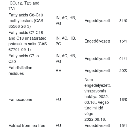
ICC012, T25 and
TV1
Fatty acids C8-C10
IN, AC, HB,
methyl esters (CAS
Engedélyezett
31/
PG
85566-26-3)
Fatty acids C7-C18
and C18 unsaturated
IN, AC, HB,
Engedélyezett
15/
potassium salts (CAS
PG
67701-09-1)
Fatty acids C7 to
IN, AC, HB,
Engedélyezett
01/
C20
PG
Fat distilation
RE
Engedélyezett
202
residues
Nem
engedélyezett,
visszavonás
hatálya 2022.
Famoxadone
FU
16/
03.16., végső
türelmi idő
vége
2022.09.16.
Extract from tea tree
FU
Engedélyezett
15/