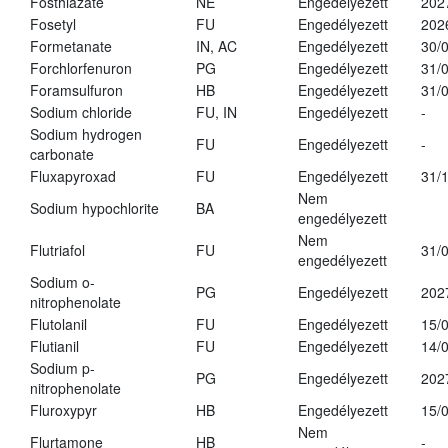
Fosthiazate
NE
Engedélyezett
202
Fosetyl
FU
Engedélyezett
202
Formetanate
IN, AC
Engedélyezett
30/
Forchlorfenuron
PG
Engedélyezett
31/
Foramsulfuron
HB
Engedélyezett
31/
Sodium chloride
FU, IN
Engedélyezett
-
Sodium hydrogen
FU
Engedélyezett
-
carbonate
Fluxapyroxad
FU
Engedélyezett
31/
Nem
Sodium hypochlorite
BA
engedélyezett
Nem
Flutriafol
FU
31/
engedélyezett
Sodium o-
PG
Engedélyezett
202
nitrophenolate
Flutolanil
FU
Engedélyezett
15/
Flutianil
FU
Engedélyezett
14/
Sodium p-
PG
Engedélyezett
202
nitrophenolate
Fluroxypyr
HB
Engedélyezett
15/
Nem
Flurtamone
HB
-