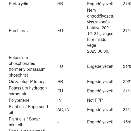
Profoxydim
HB
Engedélyezett
31/
Nem
engedélyezett,
visszavonás
hatálya 2021.
Prochloraz
FU
31/
12. 31., végső
türelmi idő
vége
2023.06.30.
Potassium
phosphonates
FU
Engedélyezett
31/
(formerly potassium
phosphite)
Quizalofop-P-tefuryl
HB
Engedélyezett
202
Potassium hydrogen
FU
Engedélyezett
31/
carbonate
Polybutene
IN
Not PPP
-
Plant oils/ Rape seed
AC, IN
Engedélyezett
31/
oil
Plant oils / Spear
-
Engedélyezett
15/
mint oil