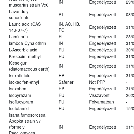
IN
Engedélyezett
29/
muscarius strain Ve6
Lavandulyl
AT
Engedélyezett
03/
senecioate
Lauric acid (CAS
IN, AC, HB,
Engedélyezett
31/
143-07-7)
PG
Laminarin
EL
Engedélyezett
28/
lambda-Cyhalothrin
IN
Engedélyezett
31/
L-Ascorbic acid
FU
Engedélyezett
30/
Kresoxim-methyl
FU
Engedélyezett
31/
Kieselgur
IN
Engedélyezett
31/
(diatomaceous earth)
Isoxaflutole
HB
Engedélyezett
31/
Isoxadifen-ethyl
Safener
Not PPP
-
Isoxaben
HB
Engedélyezett
31/
Isopyrazam
FU
Visszavont
202
Isoflucypram
FU
Folyamatban
-
Isofetamid
FU
Engedélyezett
15/
Isaria fumosorosea
Apopka strain 97
(formely
IN
Engedélyezett
31/
Paecilomyces