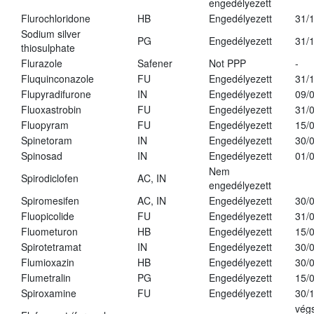
engedélyezett
Flurochloridone
HB
Engedélyezett
31/
Sodium silver
PG
Engedélyezett
31/
thiosulphate
Flurazole
Safener
Not PPP
-
Fluquinconazole
FU
Engedélyezett
31/
Flupyradifurone
IN
Engedélyezett
09/
Fluoxastrobin
FU
Engedélyezett
31/
Fluopyram
FU
Engedélyezett
15/
Spinetoram
IN
Engedélyezett
30/
Spinosad
IN
Engedélyezett
01/
Nem
Spirodiclofen
AC, IN
engedélyezett
Spiromesifen
AC, IN
Engedélyezett
30/
Fluopicolide
FU
Engedélyezett
31/
Fluometuron
HB
Engedélyezett
15/
Spirotetramat
IN
Engedélyezett
30/
Flumioxazin
HB
Engedélyezett
30/
Flumetralin
PG
Engedélyezett
15/
Spiroxamine
FU
Engedélyezett
30/
vég