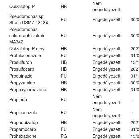
Nem
Quizalofop-P
HB
engedélyezett
Pseudomonas sp.
FU
Engedélyezett
30/
Strain DSMZ 13134
Pseudomonas
chlororaphis strain
FU
Engedélyezett
30/
MA342
Quizalofop-P-ethyl
HB
Engedélyezett
202
Prothioconazole
FU
Engedélyezett
31/
Prosulfuron
HB
Engedélyezett
15/
Prosulfocarb
HB
Engedélyezett
202
Proquinazid
FU
Engedélyezett
31/
Propyzamide
HB
Engedélyezett
30/
Propoxycarbazone
HB
Engedélyezett
31/
Nem
Propineb
FU
-
engedélyezett
Nem
Propiconazole
FU
-
engedélyezett
Propaquizafop
HB
Engedélyezett
202
Propamocarb
FU
Engedélyezett
31/
Prohexadione
PG
Engedélyezett
15/