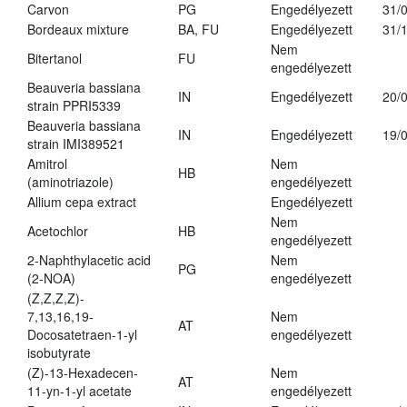
Carvon
PG
Engedélyezett
31/
Bordeaux mixture
BA, FU
Engedélyezett
31/
Nem
Bitertanol
FU
engedélyezett
Beauveria bassiana
IN
Engedélyezett
20/
strain PPRI5339
Beauveria bassiana
IN
Engedélyezett
19/
strain IMI389521
Amitrol
Nem
HB
(aminotriazole)
engedélyezett
Allium cepa extract
Engedélyezett
Nem
Acetochlor
HB
engedélyezett
2-Naphthylacetic acid
Nem
PG
(2-NOA)
engedélyezett
(Z,Z,Z,Z)-
7,13,16,19-
Nem
AT
Docosatetraen-1-yl
engedélyezett
isobutyrate
(Z)-13-Hexadecen-
Nem
AT
11-yn-1-yl acetate
engedélyezett