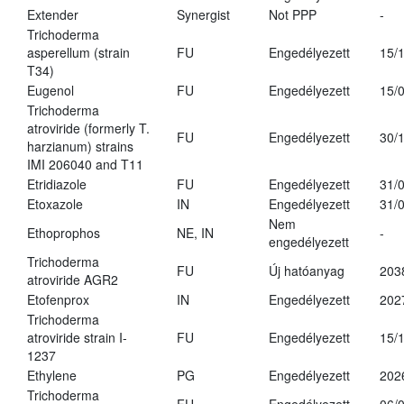
Extender
Synergist
Not PPP
-
Trichoderma
asperellum (strain
FU
Engedélyezett
15/
T34)
Eugenol
FU
Engedélyezett
15/
Trichoderma
atroviride (formerly T.
FU
Engedélyezett
30/
harzianum) strains
IMI 206040 and T11
Etridiazole
FU
Engedélyezett
31/
Etoxazole
IN
Engedélyezett
31/
Nem
Ethoprophos
NE, IN
-
engedélyezett
Trichoderma
FU
Új hatóanyag
203
atroviride AGR2
Etofenprox
IN
Engedélyezett
202
Trichoderma
atroviride strain I-
FU
Engedélyezett
15/
1237
Ethylene
PG
Engedélyezett
202
Trichoderma