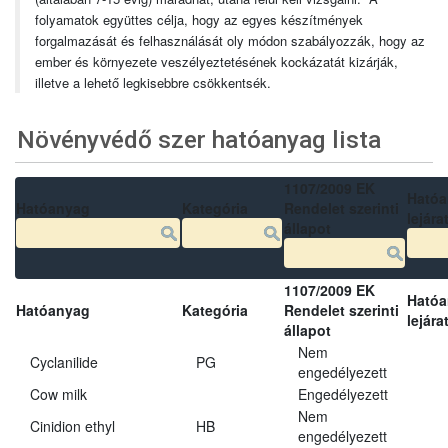
folyamatok együttes célja, hogy az egyes készítmények
forgalmazását és felhasználását oly módon szabályozzák, hogy az
ember és környezete veszélyeztetésének kockázatát kizárják,
illetve a lehető legkisebbre csökkentsék.
Növényvédő szer hatóanyag lista
1107/2009 EK
Ható
Hatóanyag
Kategória
Rendelet szerinti
lejára
állapot
1107/2009 EK
Ható
Hatóanyag
Kategória
Rendelet szerinti
lejára
állapot
Nem
Cyclanilide
PG
engedélyezett
Cow milk
Engedélyezett
Nem
Cinidion ethyl
HB
engedélyezett