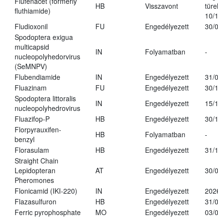
Flufenacet (formerly
HB
Visszavont
türe
fluthiamide)
10/
Fludioxonil
FU
Engedélyezett
30/
Spodoptera exigua
multicapsid
IN
Folyamatban
-
nucleopolyhedorvirus
(SeMNPV)
Flubendiamide
IN
Engedélyezett
31/
Fluazinam
FU
Engedélyezett
30/
Spodoptera littoralis
IN
Engedélyezett
15/
nucleopolyhedrovirus
Fluazifop-P
HB
Engedélyezett
30/
Florpyrauxifen-
HB
Folyamatban
-
benzyl
Florasulam
HB
Engedélyezett
31/
Straight Chain
Lepidopteran
AT
Engedélyezett
30/
Pheromones
Flonicamid (IKI-220)
IN
Engedélyezett
202
Flazasulfuron
HB
Engedélyezett
31/
Ferric pyrophosphate
MO
Engedélyezett
03/