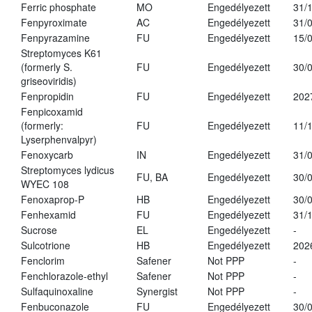
Ferric phosphate
MO
Engedélyezett
31/
Fenpyroximate
AC
Engedélyezett
31/
Fenpyrazamine
FU
Engedélyezett
15/
Streptomyces K61
(formerly S.
FU
Engedélyezett
30/
griseoviridis)
Fenpropidin
FU
Engedélyezett
202
Fenpicoxamid
(formerly:
FU
Engedélyezett
11/
Lyserphenvalpyr)
Fenoxycarb
IN
Engedélyezett
31/
Streptomyces lydicus
FU, BA
Engedélyezett
30/
WYEC 108
Fenoxaprop-P
HB
Engedélyezett
30/
Fenhexamid
FU
Engedélyezett
31/
Sucrose
EL
Engedélyezett
-
Sulcotrione
HB
Engedélyezett
202
Fenclorim
Safener
Not PPP
-
Fenchlorazole-ethyl
Safener
Not PPP
-
Sulfaquinoxaline
Synergist
Not PPP
-
Fenbuconazole
FU
Engedélyezett
30/