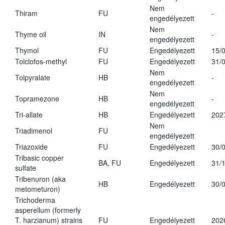
Nem
Thiram
FU
-
engedélyezett
Nem
Thyme oil
IN
-
engedélyezett
Thymol
FU
Engedélyezett
15/
Tolclofos-methyl
FU
Engedélyezett
31/
Nem
Tolpyralate
HB
-
engedélyezett
Nem
Topramezone
HB
-
engedélyezett
Tri-allate
HB
Engedélyezett
202
Nem
Triadimenol
FU
engedélyezett
Triazoxide
FU
Engedélyezett
30/
Tribasic copper
BA, FU
Engedélyezett
31/
sulfate
Tribenuron (aka
HB
Engedélyezett
30/
metometuron)
Trichoderma
asperellum (formerly
T. harzianum) strains
FU
Engedélyezett
202