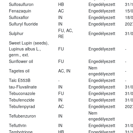
Sulfosulfuron
HB
Engedélyezett
31/
Fenazaquin
AC
Engedélyezett
15/
Sulfoxaflor
IN
Engedélyezett
18/
Sulfuryl fluoride
IN
Engedélyezett
202
FU, AC,
Sulphur
Engedélyezett
31/
RE
Sweet Lupin (seeds),
Lupinus albus L.,
FU
Engedélyezett
-
germ., ext.
Sunflower oil
FU
Engedélyezett
-
Nem
Tagetes oil
AC, IN
-
engedélyezett
Talc E553B
-
Engedélyezett
-
tau-Fluvalinate
IN
Engedélyezett
31/
Tebuconazole
FU
Engedélyezett
31/
Tebufenozide
IN
Engedélyezett
31/
Tebufenpyrad
AC
Engedélyezett
202
Nem
Teflubenzuron
IN
engedélyezett
Tefluthrin
IN
Engedélyezett
31/
Tembotrione
HB
Engedélyezett
31/