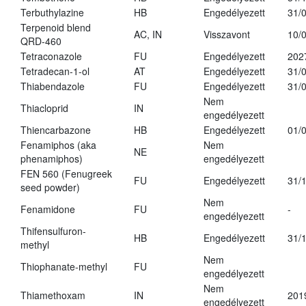
Terbuthylazine
HB
Engedélyezett
31/
Terpenoid blend
AC, IN
Visszavont
10/
QRD-460
Tetraconazole
FU
Engedélyezett
202
Tetradecan-1-ol
AT
Engedélyezett
31/
Thiabendazole
FU
Engedélyezett
31/
Nem
Thiacloprid
IN
engedélyezett
Thiencarbazone
HB
Engedélyezett
01/
Fenamiphos (aka
Nem
NE
phenamiphos)
engedélyezett
FEN 560 (Fenugreek
FU
Engedélyezett
31/
seed powder)
Nem
Fenamidone
FU
-
engedélyezett
Thifensulfuron-
HB
Engedélyezett
31/
methyl
Nem
Thiophanate-methyl
FU
engedélyezett
Nem
Thiamethoxam
IN
201
engedélyezett