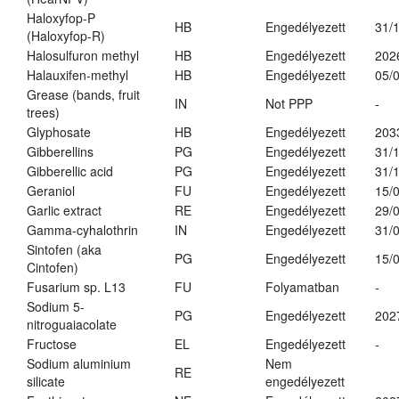
Haloxyfop-P
HB
Engedélyezett
31/
(Haloxyfop-R)
Halosulfuron methyl
HB
Engedélyezett
202
Halauxifen-methyl
HB
Engedélyezett
05/
Grease (bands, fruit
IN
Not PPP
-
trees)
Glyphosate
HB
Engedélyezett
203
Gibberellins
PG
Engedélyezett
31/
Gibberellic acid
PG
Engedélyezett
31/
Geraniol
FU
Engedélyezett
15/
Garlic extract
RE
Engedélyezett
29/
Gamma-cyhalothrin
IN
Engedélyezett
31/
Sintofen (aka
PG
Engedélyezett
15/
Cintofen)
Fusarium sp. L13
FU
Folyamatban
-
Sodium 5-
PG
Engedélyezett
202
nitroguaiacolate
Fructose
EL
Engedélyezett
-
Sodium aluminium
Nem
RE
silicate
engedélyezett