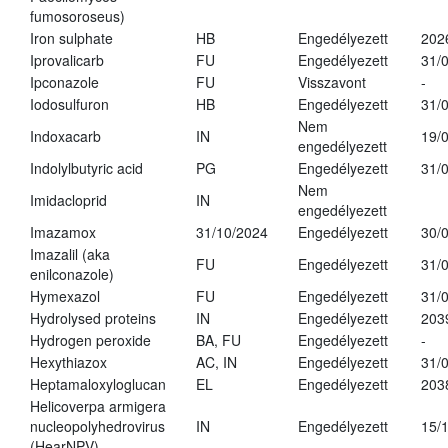
fumosoroseus)
Iron sulphate
HB
Engedélyezett
202
Iprovalicarb
FU
Engedélyezett
31/
Ipconazole
FU
Visszavont
-
Iodosulfuron
HB
Engedélyezett
31/
Nem
Indoxacarb
IN
19/
engedélyezett
Indolylbutyric acid
PG
Engedélyezett
31/
Nem
Imidacloprid
IN
engedélyezett
Imazamox
31/10/2024
Engedélyezett
30/
Imazalil (aka
FU
Engedélyezett
31/
enilconazole)
Hymexazol
FU
Engedélyezett
31/
Hydrolysed proteins
IN
Engedélyezett
203
Hydrogen peroxide
BA, FU
Engedélyezett
-
Hexythiazox
AC, IN
Engedélyezett
31/
Heptamaloxyloglucan
EL
Engedélyezett
203
Helicoverpa armigera
nucleopolyhedrovirus
IN
Engedélyezett
15/
(HearNPV)