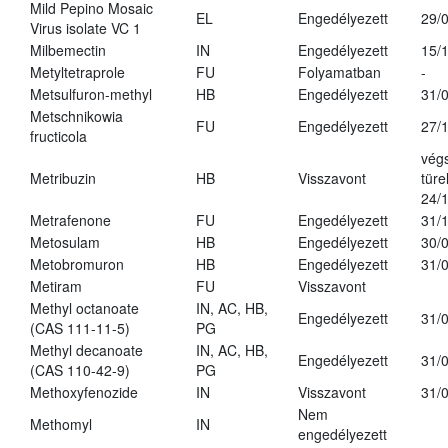
Mild Pepino Mosaic
EL
Engedélyezett
29/
Virus isolate VC 1
Milbemectin
IN
Engedélyezett
15/
Metyltetraprole
FU
Folyamatban
-
Metsulfuron-methyl
HB
Engedélyezett
31/
Metschnikowia
FU
Engedélyezett
27/
fructicola
vég
Metribuzin
HB
Visszavont
türe
24/
Metrafenone
FU
Engedélyezett
31/
Metosulam
HB
Engedélyezett
30/
Metobromuron
HB
Engedélyezett
31/
Metiram
FU
Visszavont
Methyl octanoate
IN, AC, HB,
Engedélyezett
31/
(CAS 111-11-5)
PG
Methyl decanoate
IN, AC, HB,
Engedélyezett
31/
(CAS 110-42-9)
PG
Methoxyfenozide
IN
Visszavont
31/
Nem
Methomyl
IN
engedélyezett