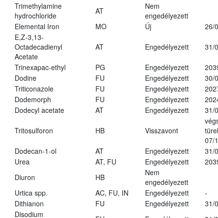
Trimethylamine
Nem
AT
hydrochloride
engedélyezett
Elemental Iron
MO
Új
26/
E,Z-3,13-
Octadecadienyl
AT
Engedélyezett
31/
Acetate
Trinexapac-ethyl
PG
Engedélyezett
203
Dodine
FU
Engedélyezett
30/
Triticonazole
FU
Engedélyezett
202
Dodemorph
FU
Engedélyezett
202
Dodecyl acetate
AT
Engedélyezett
31/
vég
Tritosulforon
HB
Visszavont
türe
07/
Dodecan-1-ol
AT
Engedélyezett
31/
Urea
AT, FU
Engedélyezett
203
Nem
Diuron
HB
engedélyezett
Urtica spp.
AC, FU, IN
Engedélyezett
-
Dithianon
FU
Engedélyezett
31/
Disodium