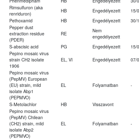
Phenmedipham
HB
Engedélyezett
30/
Rimsulfuron (aka
HB
Engedélyezett
15/
renriduron)
Pethoxamid
HB
Engedélyezett
30/
Pepper dust
Nem
extraction residue
RE
engedélyezett
(PDER)
S-abscisic acid
PG
Engedélyezett
15/
Pepino mosaic virus
strain CH2 isolate
EL, VI
Engedélyezett
07/
1906
Pepino mosaic virus
(PepMV) European
(EU) strain, mild
EL
Folyamatban
-
isolate Abp1
(PEPMVO)
S-Metolachlor
HB
Visszavont
Pepino mosaic virus
(PepMV) Chilean
(CH2) strain, mild
EL
Folyamatban
-
isolate Abp2
(PEPMVO)