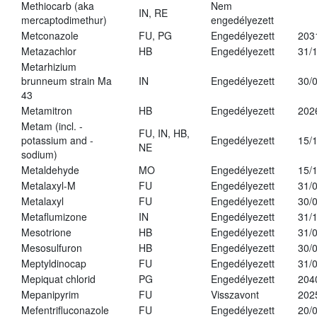
Methiocarb (aka
Nem
IN, RE
mercaptodimethur)
engedélyezett
Metconazole
FU, PG
Engedélyezett
203
Metazachlor
HB
Engedélyezett
31/
Metarhizium
brunneum strain Ma
IN
Engedélyezett
30/
43
Metamitron
HB
Engedélyezett
202
Metam (incl. -
FU, IN, HB,
potassium and -
Engedélyezett
15/
NE
sodium)
Metaldehyde
MO
Engedélyezett
15/
Metalaxyl-M
FU
Engedélyezett
31/
Metalaxyl
FU
Engedélyezett
30/
Metaflumizone
IN
Engedélyezett
31/
Mesotrione
HB
Engedélyezett
31/
Mesosulfuron
HB
Engedélyezett
30/
Meptyldinocap
FU
Engedélyezett
31/
Mepiquat chlorid
PG
Engedélyezett
204
Mepanipyrim
FU
Visszavont
202
Mefentrifluconazole
FU
Engedélyezett
20/