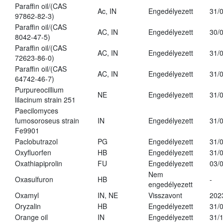
Paraffin oil/(CAS
Ac, IN
Engedélyezett
31/
97862-82-3)
Paraffin oil/(CAS
AC, IN
Engedélyezett
30/
8042-47-5)
Paraffin oil/(CAS
AC, IN
Engedélyezett
31/
72623-86-0)
Paraffin oil/(CAS
AC, IN
Engedélyezett
31/
64742-46-7)
Purpureocillium
NE
Engedélyezett
31/
lilacinum strain 251
Paecilomyces
fumosoroseus strain
IN
Engedélyezett
31/
Fe9901
Paclobutrazol
PG
Engedélyezett
31/
Oxyfluorfen
HB
Engedélyezett
31/
Oxathiapiprolin
FU
Engedélyezett
03/
Nem
Oxasulfuron
HB
-
engedélyezett
Oxamyl
IN, NE
Visszavont
202
Oryzalin
HB
Engedélyezett
31/
Orange oil
IN
Engedélyezett
31/