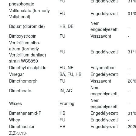
FU
Engedélyezett
31/
phosphonate
Valifenalate (formerly
FU
Engedélyezett
01/
Valiphenal)
Nem
Diquat (dibromide)
HB, DE
-
engedélyezett
Dimoxystrobin
FU
Visszavont
-
Verticillium albo-
atrum (formerly
FU
Engedélyezett
31/
Verticillium dahliae)
strain WCS850
Dimethyl disulphide
FU, NE
Folyamatban
-
Vinegar
BA, FU, HB
Engedélyezett
-
Dimethomorph
FU
Visszavont
20/
Nem
Dimethoate
IN, AC
-
engedélyezett
Nem
Waxes
Pruning
-
engedélyezett
Dimethenamid-P
HB
Engedélyezett
31/
Whey
FU
Engedélyezett
-
Dimethachlor
HB
Engedélyezett
202
Z,Z-3,13-