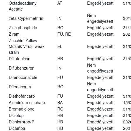
Octadecadienyl
AT
Engedélyezett
31/
Acetate
Nem
zeta-Cypermethrin
IN
30/
engedélyezett
Zinc phosphide
RO
Engedélyezett
31/
Ziram
FU, RE
Engedélyezett
202
Zucchini Yellow
Mosaik Virus, weak
EL
Engedélyezett
31/
strain
Diflufenican
HB
Engedélyezett
31/
Nem
Diflubenzuron
IN
engedélyezett
Difenoconazole
FU
Engedélyezett
31/
Nem
Difenacoum
RO
engedélyezett
Diethofencarb
FU
Engedélyezett
31/
Aluminium sulphate
BA
Engedélyezett
15/
Bromadiolone
RO
Engedélyezett
31/
Diclofop
HB
Engedélyezett
31/
Dichlorprop-P
HB
Engedélyezett
202
Dicamba
HB
Engedélyezett
202