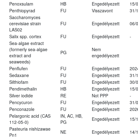
Penoxsulam
HB
Engedélyezett
15/
Penthiopyrad
FU
Visszavont
31/
Saccharomyces
cerevisiae strain
FU
Engedélyezett
06/
LAS02
Salix spp. cortex
FU
Engedélyezett
-
Sea-algae extract
(formerly sea-algae
Nem
PG
extract and
engedélyezett
seaweeds)
Penflufen
FU
Engedélyezett
202
Sedaxane
FU
Engedélyezett
31/
Silthiofam
FU
Engedélyezett
30/
Pendimethalin
HB
Engedélyezett
15/
Silver iodide
RE
Not PPP
-
Pencycuron
FU
Engedélyezett
31/
Penconazole
FU
Engedélyezett
202
Pelargonic acid (CAS
IN, AC, HB,
Engedélyezett
15/
112-05-0)
PG
Pasteuria nishizawae
NE
Engedélyezett
14/
Pn1