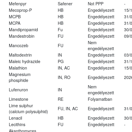
Mefenpyr
Safener
Not PPP
-
Mecoprop-P
HB
Engedélyezett
15/
MCPB
HB
Engedélyezett
31/
MCPA
HB
Engedélyezett
31/
Mandipropamid
Fu
Engedélyezett
30/
Mandestrobin
FU
Engedélyezett
09/
Nem
Mancozeb
FU
engedélyezett
Maltodextrin
IN
Engedélyezett
03/
Maleic hydrazide
PG
Engedélyezett
31/
Malathion
IN, AC
Engedélyezett
15/
Magnesium
IN, RO
Engedélyezett
202
phosphide
Nem
Lufenuron
IN
engedélyezett
Limestone
RE
Folyamatban
Lime sulphur
FU, IN, AC
Engedélyezett
31/
(calcium polysulphid)
Lenacil
HB
Engedélyezett
30/
Lecithins
FU
Engedélyezett
-
Akanthomyces