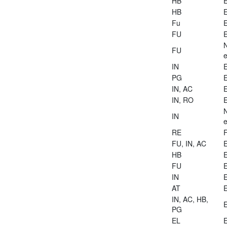
HB
E
HB
E
Fu
E
FU
E
FU
e
IN
E
PG
E
IN, AC
E
IN, RO
E
IN
e
RE
FU, IN, AC
E
HB
E
FU
E
IN
E
AT
E
IN, AC, HB,
E
PG
EL
E