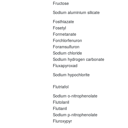
Fructose
Sodium aluminium silicate
Fosthiazate
Fosetyl
Formetanate
Forchlorfenuron
Foramsulfuron
Sodium chloride
Sodium hydrogen carbonate
Fluxapyroxad
Sodium hypochlorite
Flutriafol
Sodium o-nitrophenolate
Flutolanil
Flutianil
Sodium p-nitrophenolate
Fluroxypyr