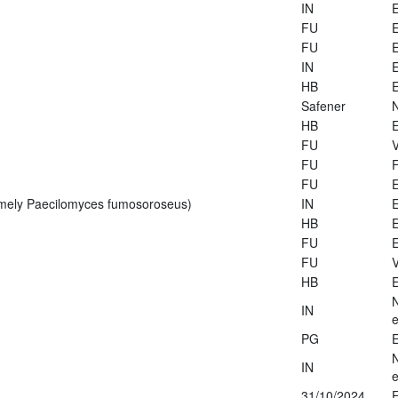
IN
E
FU
E
FU
E
IN
E
HB
E
Safener
HB
E
FU
V
FU
FU
E
rmely Paecilomyces fumosoroseus)
IN
E
HB
E
FU
E
FU
V
HB
E
IN
e
PG
E
IN
e
31/10/2024
E