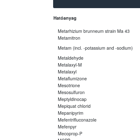
Hatóanyag
Metarhizium brunneum strain Ma 43
Metamitron
Metam (incl. -potassium and -sodium)
Metaldehyde
Metalaxyl-M
Metalaxyl
Metaflumizone
Mesotrione
Mesosulfuron
Meptyldinocap
Mepiquat chlorid
Mepanipyrim
Mefentrifluconazole
Mefenpyr
Mecoprop-P