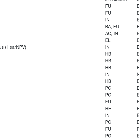
FU
E
FU
E
IN
E
BA, FU
E
AC, IN
E
EL
E
rus (HearNPV)
IN
E
HB
E
HB
E
HB
E
IN
HB
E
PG
E
PG
E
FU
E
RE
E
IN
E
PG
E
FU
PG
E