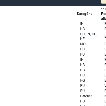
11
Kategória
Ren
áll
IN
E
HB
E
FU, IN, HB,
E
NE
MO
E
FU
E
FU
E
IN
E
HB
E
HB
E
FU
E
PG
E
FU
V
FU
E
Safener
HB
E