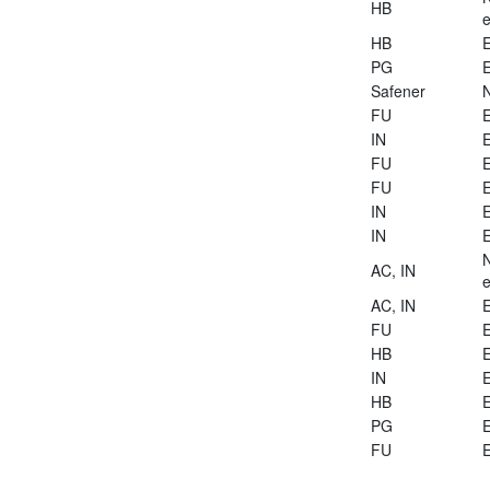
HB
e
HB
E
PG
E
Safener
FU
E
IN
E
FU
E
FU
E
IN
E
IN
E
AC, IN
e
AC, IN
E
FU
E
HB
E
IN
E
HB
E
PG
E
FU
E