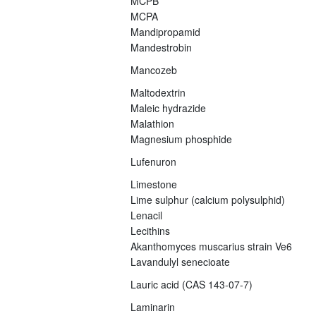
MCPB
MCPA
Mandipropamid
Mandestrobin
Mancozeb
Maltodextrin
Maleic hydrazide
Malathion
Magnesium phosphide
Lufenuron
Limestone
Lime sulphur (calcium polysulphid)
Lenacil
Lecithins
Akanthomyces muscarius strain Ve6
Lavandulyl senecioate
Lauric acid (CAS 143-07-7)
Laminarin