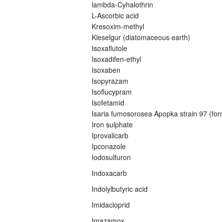
lambda-Cyhalothrin
L-Ascorbic acid
Kresoxim-methyl
Kieselgur (diatomaceous earth)
Isoxaflutole
Isoxadifen-ethyl
Isoxaben
Isopyrazam
Isoflucypram
Isofetamid
Isaria fumosorosea Apopka strain 97 (fo
Iron sulphate
Iprovalicarb
Ipconazole
Iodosulfuron
Indoxacarb
Indolylbutyric acid
Imidacloprid
Imazamox