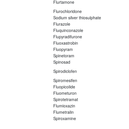
Flurtamone
Flurochloridone
Sodium silver thiosulphate
Flurazole
Fluquinconazole
Flupyradifurone
Fluoxastrobin
Fluopyram
Spinetoram
Spinosad
Spirodiclofen
Spiromesifen
Fluopicolide
Fluometuron
Spirotetramat
Flumioxazin
Flumetralin
Spiroxamine