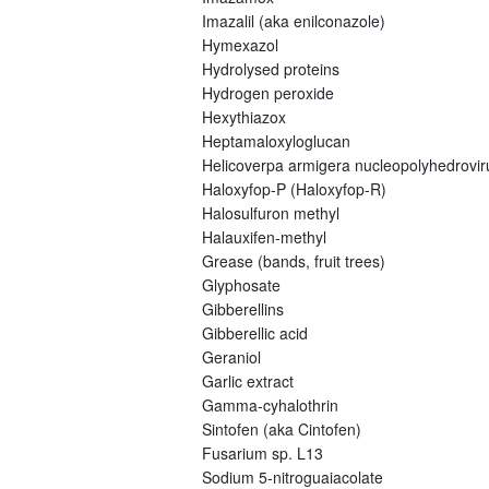
Imazalil (aka enilconazole)
Hymexazol
Hydrolysed proteins
Hydrogen peroxide
Hexythiazox
Heptamaloxyloglucan
Helicoverpa armigera nucleopolyhedrovi
Haloxyfop-P (Haloxyfop-R)
Halosulfuron methyl
Halauxifen-methyl
Grease (bands, fruit trees)
Glyphosate
Gibberellins
Gibberellic acid
Geraniol
Garlic extract
Gamma-cyhalothrin
Sintofen (aka Cintofen)
Fusarium sp. L13
Sodium 5-nitroguaiacolate