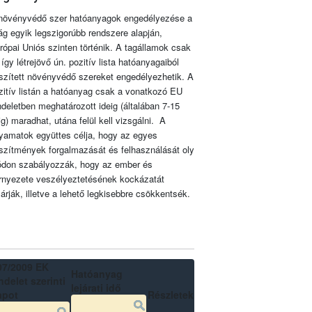
növényvédő szer hatóanyagok engedélyezése a
lág egyik legszigorúbb rendszere alapján,
rópai Uniós szinten történik. A tagállamok csak
 így létrejövő ún. pozitív lista hatóanyagaiból
szített növényvédő szereket engedélyezhetik. A
zitív listán a hatóanyag csak a vonatkozó EU
ndeletben meghatározott ideig (általában 7-15
ig) maradhat, utána felül kell vizsgálni. A
lyamatok együttes célja, hogy az egyes
szítmények forgalmazását és felhasználását oly
don szabályozzák, hogy az ember és
rnyezete veszélyeztetésének kockázatát
zárják, illetve a lehető legkisebbre csökkentsék.
07/2009 EK
Hatóanyag
delet szerinti
lejárati idő
apot
Részletek