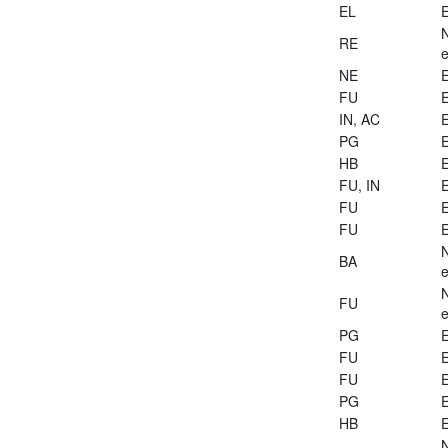
EL
E
RE
e
NE
E
FU
E
IN, AC
E
PG
E
HB
E
FU, IN
E
FU
E
FU
E
BA
e
FU
e
PG
E
FU
E
FU
E
PG
E
HB
E