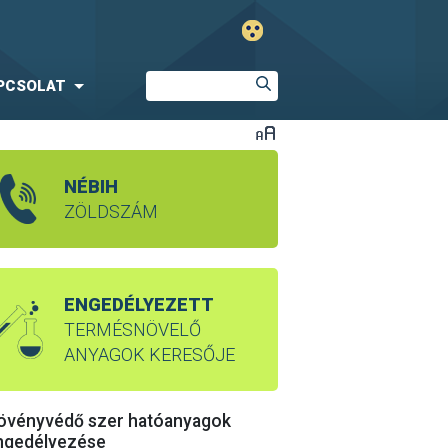
PCSOLAT
NÉBIH
ZÖLDSZÁM
ENGEDÉLYEZETT
TERMÉSNÖVELŐ
ANYAGOK KERESŐJE
övényvédő szer hatóanyagok
ngedélyezése