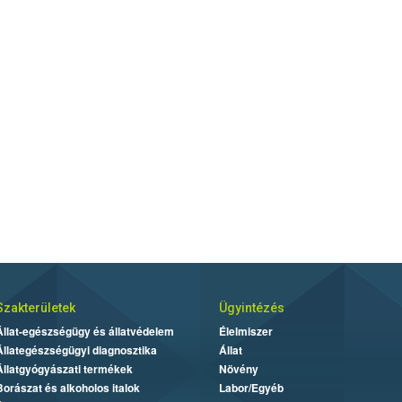
Szakterületek
Ügyintézés
Állat-egészségügy és állatvédelem
Élelmiszer
Állategészségügyi diagnosztika
Állat
Állatgyógyászati termékek
Növény
Borászat és alkoholos italok
Labor/Egyéb