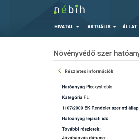
HIVATAL
AKTUÁLIS
ÁLLAT
Növényvédő szer hatóany
Részletes információk
Hatóanyag
Picoxystrobin
Kategória
FU
1107/2009 EK Rendelet szerinti állap
Hatóanyag lejárati idő
További részletek:
Jóváhagyás dátuma
: -