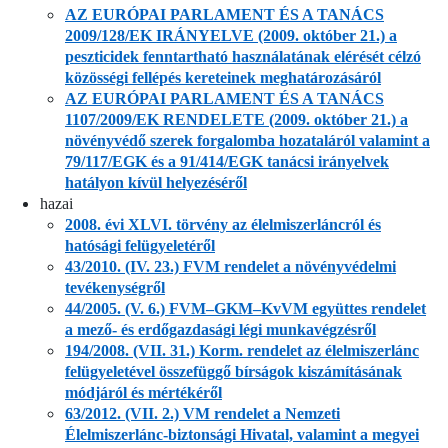
AZ EURÓPAI PARLAMENT ÉS A TANÁCS
2009/128/EK IRÁNYELVE (2009. október 21.) a
peszticidek fenntartható használatának elérését célzó
közösségi fellépés kereteinek meghatározásáról
AZ EURÓPAI PARLAMENT ÉS A TANÁCS
1107/2009/EK RENDELETE (2009. október 21.) a
növényvédő szerek forgalomba hozataláról valamint a
79/117/EGK és a 91/414/EGK tanácsi irányelvek
hatályon kívül helyezéséről
hazai
2008. évi XLVI. törvény az élelmiszerláncról és
hatósági felügyeletéről
43/2010. (IV. 23.) FVM rendelet a növényvédelmi
tevékenységről
44/2005. (V. 6.) FVM–GKM–KvVM együttes rendelet
a mező- és erdőgazdasági légi munkavégzésről
194/2008. (VII. 31.) Korm. rendelet az élelmiszerlánc
felügyeletével összefüggő bírságok kiszámításának
módjáról és mértékéről
63/2012. (VII. 2.) VM rendelet a Nemzeti
Élelmiszerlánc-biztonsági Hivatal, valamint a megyei