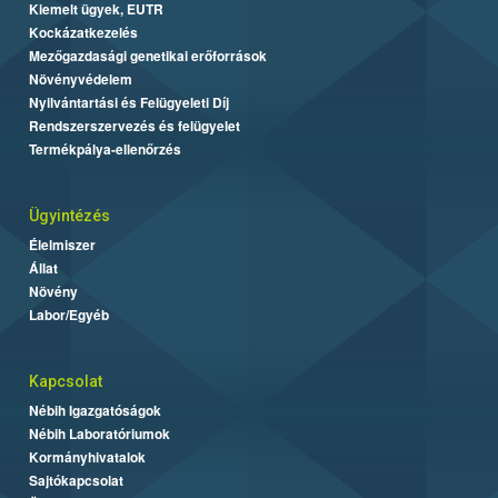
Kiemelt ügyek, EUTR
Kockázatkezelés
Mezőgazdasági genetikai erőforrások
Növényvédelem
Nyilvántartási és Felügyeleti Díj
Rendszerszervezés és felügyelet
Termékpálya-ellenőrzés
Ügyintézés
Élelmiszer
Állat
Növény
Labor/Egyéb
Kapcsolat
Nébih Igazgatóságok
Nébih Laboratóriumok
Kormányhivatalok
Sajtókapcsolat