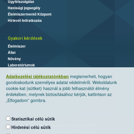
Ügyfélszolgálat
Hatósági jogsegély
Élelmiszermentő Központ
Hírlevél feliratkozás
Gyakori kérdések
Élelmiszer
Állat
Növény
Laboratóriumok
Labor/Egyéb
Adatkezelési tájékoztatónkban
megismerheti, hogyan
gondoskodunk személyes adatai védelméről. Weboldalunk
cookie-kat (sütiket) használ a jobb felhasználói élmény
érdekében, melynek biztosításához kérjük, kattintson az
„Elfogadom” gombra.
Statisztikai célú sütik
Nemzeti Élelmiszerlánc-biztonsági Hivatal
Hirdetési célú sütik
Cím: 1024 Budapest, Keleti Károly utca. 24.