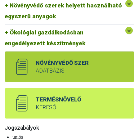
Környezettudatos felhasználók részére:
Növényvédő szerek helyett használható
növényvédelemben felhasználható, nem engedélyköteles
termékek
egyszerű anyagok
Az ökológiai gazdálkodásban felhasználható egyszerű
anyagok valamint forgalomba hozatali és felhasználási
Ökológiai gazdálkodásban
engedéllyel rendelkező növényvédelmi célú készítmények
és termésnövelő anyagok listája
engedélyezett készítmények
NÖVÉNYVÉDŐ SZER
ADATBÁZIS
TERMÉSNÖVELŐ
KERESŐ
Jogszabályok
uniós