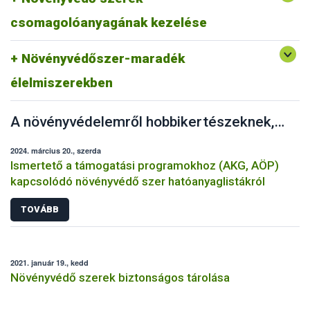
Tájékoztató a növényvédő szer felhasználáskor keletkező
hulladékok jogszerű kezeléséről
csomagolóanyagának kezelése
Növényvédő szer-maradékok és kockázatuk
Növényvédőszer-maradék
Kérdezz-felelek a növényvédőszermaradékok
egészségügyi kockázatáról
élelmiszerekben
A növényvédelemről hobbikertészeknek, kiskert tulajdonosoknak, háztáji növénytermesztőknek
2024. március 20., szerda
Ismertető a támogatási programokhoz (AKG, AÖP)
kapcsolódó növényvédő szer hatóanyaglistákról
TOVÁBB
2021. január 19., kedd
Növényvédő szerek biztonságos tárolása