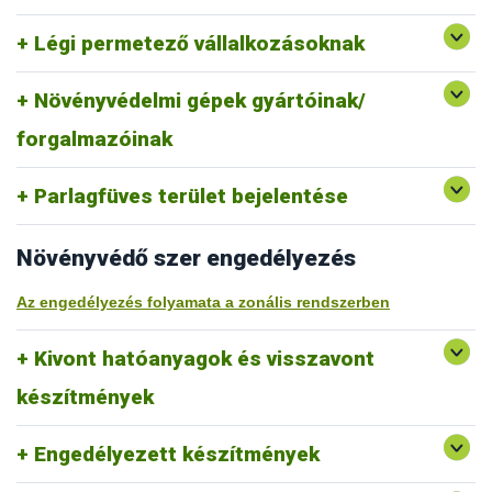
Növényvédelmi drónpilóta képzőintézmények
nyilvántartása (xlsx)
Légi permetező vállalkozásoknak
Növényvédelmi gépek gyártóinak/
Növényvédelmi gépek és permetező drónok kötelező
típusminősítése
forgalmazóinak
Parlagfű bejelentés
Parlagfüves terület bejelentése
Növényvédő szer engedélyezés
Az engedélyezés folyamata a zonális rendszerben
Kivont hatóanyagok és visszavont
Visszavont és lejárt érvényességű növényvédő szerek
készítmények
Használja felelősséggel a növényvédő szert!
Szigorodik a csigaölő szerek használata
A növényvédő szer hatóanyagok felülvizsgálatáról
Engedélyezett készítmények