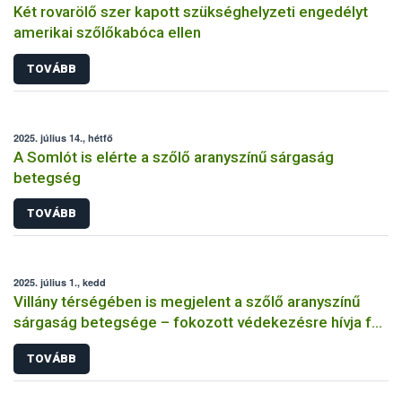
Két rovarölő szer kapott szükséghelyzeti engedélyt
amerikai szőlőkabóca ellen
TOVÁBB
2025. július 14., hétfő
A Somlót is elérte a szőlő aranyszínű sárgaság
betegség
TOVÁBB
2025. július 1., kedd
Villány térségében is megjelent a szőlő aranyszínű
sárgaság betegsége – fokozott védekezésre hívja fel
a figyelmet a Nébih
TOVÁBB