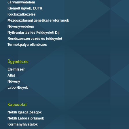
Járványvédelem
Kiemelt ügyek, EUTR
Kockázatkezelés
Mezőgazdasági genetikai erőforrások
Növényvédelem
Nyilvántartási és Felügyeleti Díj
Rendszerszervezés és felügyelet
Termékpálya-ellenőrzés
Ügyintézés
Élelmiszer
Állat
Növény
Labor/Egyéb
Kapcsolat
Nébih Igazgatóságok
Nébih Laboratóriumok
Kormányhivatalok