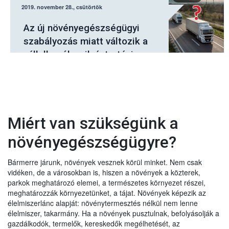
2019. november 28., csütörtök
Az új növényegészségügyi
szabályozás miatt változik a
vállalkozók nyilvántartási
kötelezettsége
Miért van szükségünk a
növényegészségügyre?
Bármerre járunk, növények vesznek körül minket. Nem csak
vidéken, de a városokban is, hiszen a növények a közterek,
parkok meghatározó elemei, a természetes környezet részei,
meghatározzák környezetünket, a tájat. Növények képezik az
élelmiszerlánc alapját: növénytermesztés nélkül nem lenne
élelmiszer, takarmány. Ha a növények pusztulnak, befolyásolják a
gazdálkodók, termelők, kereskedők megélhetését, az