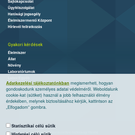
Sajtókapcsolat
Ügyfélszolgálat
Hatósági jogsegély
Élelmiszermentő Központ
Hírlevél feliratkozás
Gyakori kérdések
Élelmiszer
Állat
Növény
Laboratóriumok
Labor/Egyéb
Adatkezelési tájékoztatónkban
megismerheti, hogyan
gondoskodunk személyes adatai védelméről. Weboldalunk
cookie-kat (sütiket) használ a jobb felhasználói élmény
érdekében, melynek biztosításához kérjük, kattintson az
„Elfogadom” gombra.
Statisztikai célú sütik
Nemzeti Élelmiszerlánc-biztonsági Hivatal
Hirdetési célú sütik