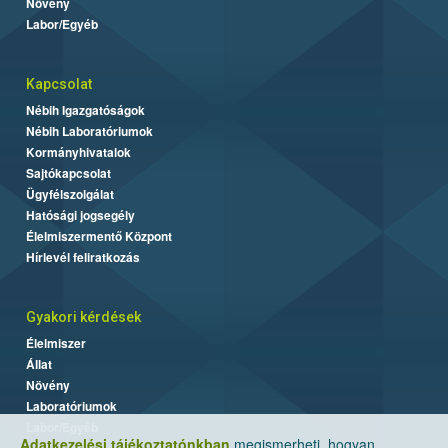
Növény
Labor/Egyéb
Kapcsolat
Nébih Igazgatóságok
Nébih Laboratóriumok
Kormányhivatalok
Sajtókapcsolat
Ügyfélszolgálat
Hatósági jogsegély
Élelmiszermentő Központ
Hírlevél feliratkozás
Gyakori kérdések
Élelmiszer
Állat
Növény
Laboratóriumok
Labor/Egyéb
Adatkezelési tájékoztatónkban
megismerheti, hogyan