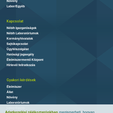
Növény
Labor/Egyéb
Kapcsolat
Nébih Igazgatóságok
Nébih Laboratóriumok
Kormányhivatalok
Sajtókapcsolat
Ügyfélszolgálat
Hatósági jogsegély
Élelmiszermentő Központ
Hírlevél feliratkozás
Gyakori kérdések
Élelmiszer
Állat
Növény
Laboratóriumok
Labor/Egyéb
Adatkezelési tájékoztatónkban
megismerheti, hogyan