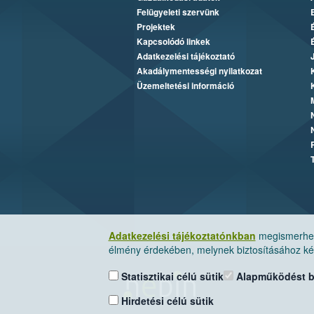
Felügyeleti szervünk
Projektek
Kapcsolódó linkek
Adatkezelési tájékoztató
Akadálymentességi nyilatkozat
Üzemeltetési információ
Adatkezelési tájékoztatónkban
megismerheti
élmény érdekében, melynek biztosításához kér
Statisztikai célú sütik
Alapműködést biz
Hirdetési célú sütik