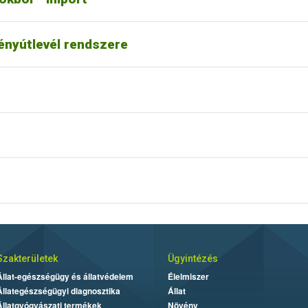
vényútlevél rendszere
Szakterületek
Ügyintézés
Állat-egészségügy és állatvédelem
Élelmiszer
Állategészségügyi diagnosztika
Állat
Állatgyógyászati termékek
Növény