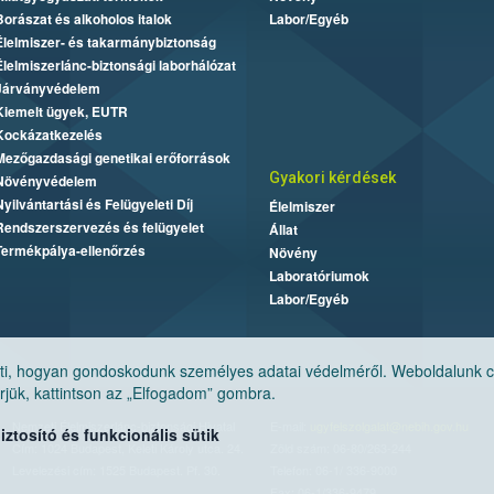
Borászat és alkoholos italok
Labor/Egyéb
Élelmiszer- és takarmánybiztonság
Élelmiszerlánc-biztonsági laborhálózat
Járványvédelem
Kiemelt ügyek, EUTR
Kockázatkezelés
Mezőgazdasági genetikai erőforrások
Gyakori kérdések
Növényvédelem
Nyilvántartási és Felügyeleti Díj
Élelmiszer
Rendszerszervezés és felügyelet
Állat
Termékpálya-ellenőrzés
Növény
Laboratóriumok
Labor/Egyéb
, hogyan gondoskodunk személyes adatai védelméről. Weboldalunk cook
jük, kattintson az „Elfogadom” gombra.
Nemzeti Élelmiszerlánc-biztonsági Hivatal
E-mail:
ugyfelszolgalat@nebih.gov.hu
tosító és funkcionális sütik
Cím: 1024 Budapest, Keleti Károly utca. 24.
Zöld szám: 06-80/263-244
Levelezési cím: 1525 Budapest. Pf. 30.
Telefon: 06-1/ 336-9000
Fax: 06-1/336-9479