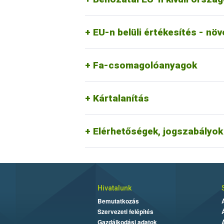
EU-n belüli értékesítés - nö
Fa-csomagolóanyagok
Kártalanítás
Elérhetőségek, jogszabályok
Hivatalunk
Bemutatkozás
Szervezeti felépítés
Gazdálkodási adatok