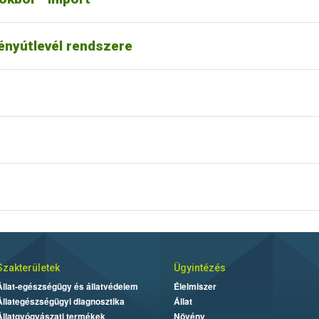
vényútlevél rendszere
Szakterületek
Ügyintézés
Állat-egészségügy és állatvédelem
Élelmiszer
Állategészségügyi diagnosztika
Állat
Állatgyógyászati termékek
Növény