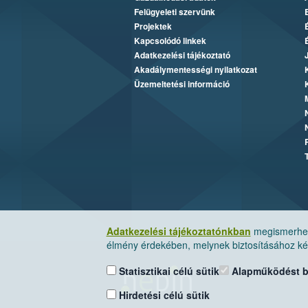
Felügyeleti szervünk
Projektek
Kapcsolódó linkek
Adatkezelési tájékoztató
Akadálymentességi nyilatkozat
Üzemeltetési információ
Adatkezelési tájékoztatónkban
megismerheti
élmény érdekében, melynek biztosításához kér
Statisztikai célú sütik
Alapműködést biz
Hirdetési célú sütik