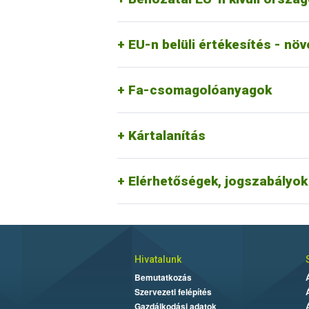
EU-n belüli értékesítés - nö
Fa-csomagolóanyagok
Kártalanítás
Elérhetőségek, jogszabályok
Hivatalunk
Bemutatkozás
Szervezeti felépítés
Gazdálkodási adatok