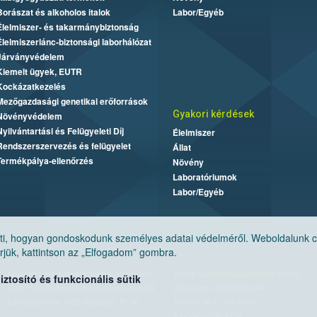
Borászat és alkoholos italok
Labor/Egyéb
Élelmiszer- és takarmánybiztonság
Élelmiszerlánc-biztonsági laborhálózat
Járványvédelem
Kiemelt ügyek, EUTR
Kockázatkezelés
Mezőgazdasági genetikai erőforrások
Gyakori kérdések
Növényvédelem
Nyilvántartási és Felügyeleti Díj
Élelmiszer
Rendszerszervezés és felügyelet
Állat
Termékpálya-ellenőrzés
Növény
Laboratóriumok
Labor/Egyéb
, hogyan gondoskodunk személyes adatai védelméről. Weboldalunk cook
jük, kattintson az „Elfogadom” gombra.
Nemzeti Élelmiszerlánc-biztonsági Hivatal
E-mail:
ugyfelszolgalat@nebih.gov.hu
tosító és funkcionális sütik
Cím: 1024 Budapest, Keleti Károly utca. 24.
Zöld szám: 06-80/263-244
Levelezési cím: 1525 Budapest. Pf. 30.
Telefon: 06-1/ 336-9000
Fax: 06-1/336-9479