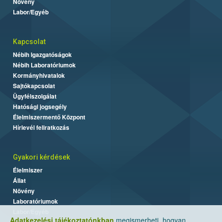
Növény
Labor/Egyéb
Kapcsolat
Nébih Igazgatóságok
Nébih Laboratóriumok
Kormányhivatalok
Sajtókapcsolat
Ügyfélszolgálat
Hatósági jogsegély
Élelmiszermentő Központ
Hírlevél feliratkozás
Gyakori kérdések
Élelmiszer
Állat
Növény
Laboratóriumok
Labor/Egyéb
Adatkezelési tájékoztatónkban
megismerheti, hogyan