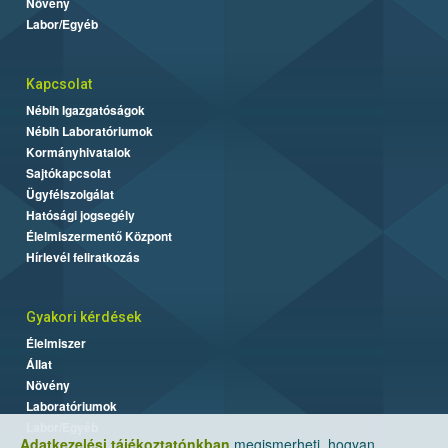
Növény
Labor/Egyéb
Kapcsolat
Nébih Igazgatóságok
Nébih Laboratóriumok
Kormányhivatalok
Sajtókapcsolat
Ügyfélszolgálat
Hatósági jogsegély
Élelmiszermentő Központ
Hírlevél feliratkozás
Gyakori kérdések
Élelmiszer
Állat
Növény
Laboratóriumok
Labor/Egyéb
Adatkezelési tájékoztatónkban
megismerheti, hogyan