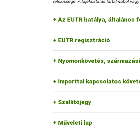
felelőssége. A tájékoztatás tartalmából vag
Az EUTR hatálya, általános f
A közzétételtől számított ötödik év l
igazolja, hogy a korlátozás megszüntet
EUTR regisztráció
Az érintett faanyag kereskedelmi lán
honlapon.
1. Mennyi idő múlva kerülhete
Nyomonkövetés, származási
Erre a vonatkozó jogszabályi környeze
2. Erdővédelmi bírság kiszab
Importtal kapcsolatos köve
Szállítójegy
Műveleti lap