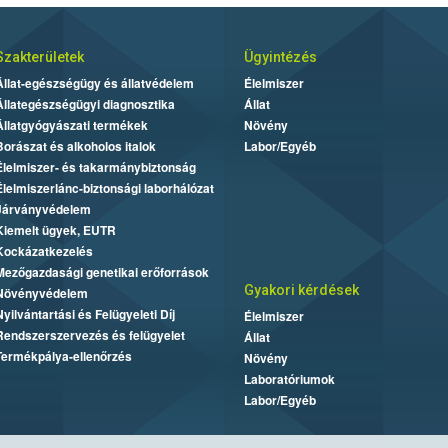
Szakterületek
Ügyintézés
Állat-egészségügy és állatvédelem
Élelmiszer
Állategészségügyi diagnosztika
Állat
Állatgyógyászati termékek
Növény
Borászat és alkoholos italok
Labor/Egyéb
Élelmiszer- és takarmánybiztonság
Élelmiszerlánc-biztonsági laborhálózat
Járványvédelem
Kiemelt ügyek, EUTR
Kockázatkezelés
Mezőgazdasági genetikai erőforrások
Gyakori kérdések
Növényvédelem
Nyilvántartási és Felügyeleti Díj
Élelmiszer
Rendszerszervezés és felügyelet
Állat
Termékpálya-ellenőrzés
Növény
Laboratóriumok
Labor/Egyéb