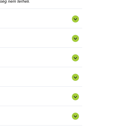
ség nem terheli.
is el lehet távolítani, amennyiben az ügyfél
sztés vagy a tiltás fennállásáig szerepel a
 kérelemmel?