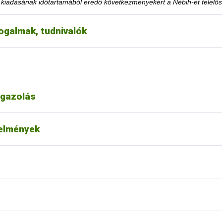
y kiadásának időtartamából eredő következményekért a Nébih-et felelős
ogalmak, tudnivalók
eteltekor. A tevékenység korlátozásra utaló határozati részt hamarabb 
éséhez szükséges feltételt teljesítette.
choz tartozó tevékenységének felfüggesztése vagy tiltása, a felfügge
k le a honlapon közzétett jogsértések listájáról?
gazolás
t alapján nincs lehetőség.
ása esetén fordulhatok-e a hatósághoz méltányossági
telmények