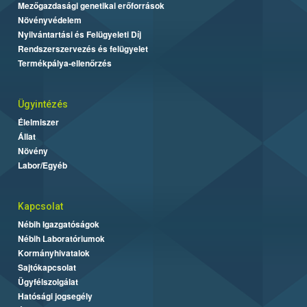
Mezőgazdasági genetikai erőforrások
Növényvédelem
Nyilvántartási és Felügyeleti Díj
Rendszerszervezés és felügyelet
Termékpálya-ellenőrzés
Ügyintézés
Élelmiszer
Állat
Növény
Labor/Egyéb
Kapcsolat
Nébih Igazgatóságok
Nébih Laboratóriumok
Kormányhivatalok
Sajtókapcsolat
Ügyfélszolgálat
Hatósági jogsegély