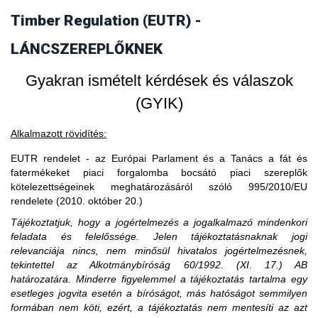
vásárol faterméket, akkor fogalmilag kizárt, hogy a
Timber Regulation (EUTR) -
3. Amennyiben egy piaci szereplő EU-s
faterméket vásárló uniós gazdasági szereplő piaci szereplő
legyen, ő csak kereskedőnek minősülhet.
partnertől vásárol, akkor is importál?
LÁNCSZEREPLŐKNEK
Gyakran ismételt kérdések és válaszok
(GYIK)
Alkalmazott rövidítés:
EUTR rendelet - az Európai Parlament és a Tanács a fát és
fatermékeket piaci forgalomba bocsátó piaci szereplők
kötelezettségeinek meghatározásáról szóló 995/2010/EU
rendelete (2010. október 20.)
Tájékoztatjuk, hogy a jogértelmezés a jogalkalmazó mindenkori
feladata és felelőssége. Jelen tájékoztatásnaknak jogi
relevanciája nincs, nem minősül hivatalos jogértelmezésnek,
tekintettel az Alkotmánybíróság 60/1992. (XI. 17.) AB
határozatára. Minderre figyelemmel a tájékoztatás tartalma egy
esetleges jogvita esetén a bíróságot, más hatóságot semmilyen
formában nem köti, ezért, a tájékoztatás nem mentesíti az azt
A közzétételtől számított ötödik év leteltekor. A tevékenység