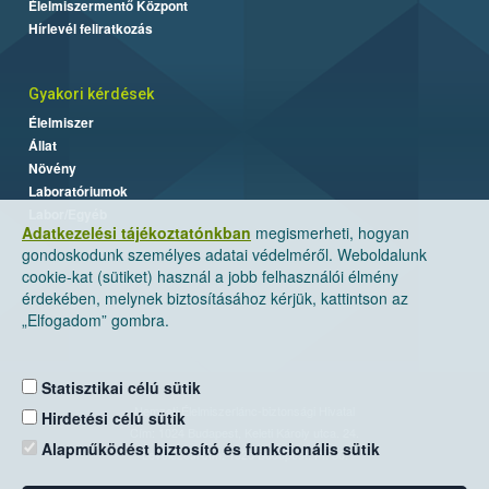
Élelmiszermentő Központ
Hírlevél feliratkozás
Gyakori kérdések
Élelmiszer
Állat
Növény
Laboratóriumok
Labor/Egyéb
Adatkezelési tájékoztatónkban
megismerheti, hogyan
gondoskodunk személyes adatai védelméről. Weboldalunk
cookie-kat (sütiket) használ a jobb felhasználói élmény
érdekében, melynek biztosításához kérjük, kattintson az
„Elfogadom” gombra.
Statisztikai célú sütik
Nemzeti Élelmiszerlánc-biztonsági Hivatal
Hirdetési célú sütik
Cím: 1024 Budapest, Keleti Károly utca. 24.
Alapműködést biztosító és funkcionális sütik
Levelezési cím: 1525 Budapest. Pf. 30.