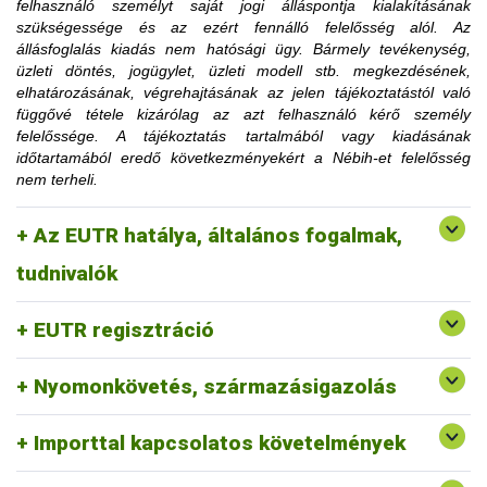
felhasználó személyt saját jogi álláspontja kialakításának
korlátozásra utaló határozati részt hamarabb is el lehet
szükségessége és az ezért fennálló felelősség alól. Az
távolítani, amennyiben az ügyfél igazolja, hogy a korlátozás
állásfoglalás kiadás nem hatósági ügy. Bármely tevékenység,
megszüntetéséhez szükséges feltételt teljesítette.
üzleti döntés, jogügylet, üzleti modell stb. megkezdésének,
Az érintett faanyag kereskedelmi lánchoz tartozó
elhatározásának, végrehajtásának az jelen tájékoztatástól való
tevékenységének felfüggesztése vagy tiltása, a
függővé tétele kizárólag az azt felhasználó kérő személy
1. Mennyi idő múlva kerülhetek le a
felfüggesztés vagy a tiltás fennállásáig szerepel a
felelőssége. A tájékoztatás tartalmából vagy kiadásának
honlapon.
időtartamából eredő következményekért a Nébih-et felelősség
honlapon közzétett jogsértések listájáról?
nem terheli.
2. Erdővédelmi bírság kiszabása esetén
Az EUTR hatálya, általános fogalmak,
fordulhatok-e a hatósághoz méltányossági
Erre a vonatkozó jogszabályi környezet alapján nincs
tudnivalók
lehetőség.
kérelemmel?
EUTR regisztráció
Nyomonkövetés, származásigazolás
Importtal kapcsolatos követelmények