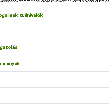
y kiadásának időtartamából eredő következményekért a Nébih-et felelős
ogalmak, tudnivalók
eteltekor. A tevékenység korlátozásra utaló határozati részt hamarabb 
éséhez szükséges feltételt teljesítette.
choz tartozó tevékenységének felfüggesztése vagy tiltása, a felfügge
k le a honlapon közzétett jogsértések listájáról?
gazolás
t alapján nincs lehetőség.
ása esetén fordulhatok-e a hatósághoz méltányossági
telmények