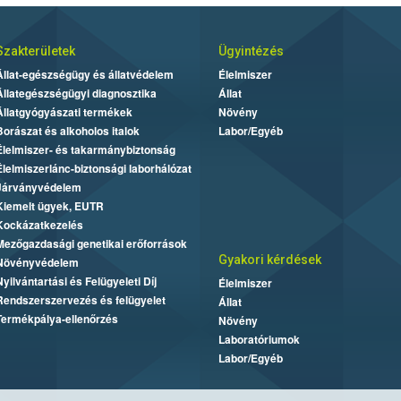
Szakterületek
Ügyintézés
Állat-egészségügy és állatvédelem
Élelmiszer
Állategészségügyi diagnosztika
Állat
Állatgyógyászati termékek
Növény
Borászat és alkoholos italok
Labor/Egyéb
Élelmiszer- és takarmánybiztonság
Élelmiszerlánc-biztonsági laborhálózat
Járványvédelem
Kiemelt ügyek, EUTR
Kockázatkezelés
Mezőgazdasági genetikai erőforrások
Gyakori kérdések
Növényvédelem
Nyilvántartási és Felügyeleti Díj
Élelmiszer
Rendszerszervezés és felügyelet
Állat
Termékpálya-ellenőrzés
Növény
Laboratóriumok
Labor/Egyéb