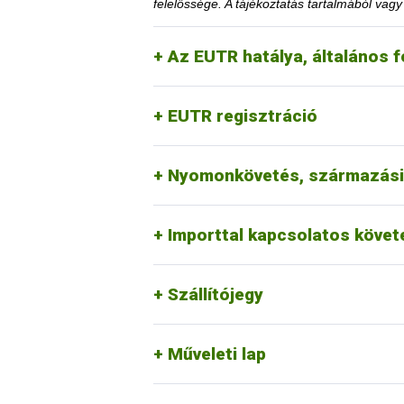
felelőssége. A tájékoztatás tartalmából vag
Az EUTR hatálya, általános f
A közzétételtől számított ötödik év l
igazolja, hogy a korlátozás megszüntet
EUTR regisztráció
Az érintett faanyag kereskedelmi lán
honlapon.
1. Mennyi idő múlva kerülhete
Nyomonkövetés, származási
Erre a vonatkozó jogszabályi környeze
2. Erdővédelmi bírság kiszab
Importtal kapcsolatos köve
Szállítójegy
Műveleti lap