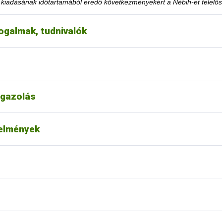
y kiadásának időtartamából eredő következményekért a Nébih-et felelős
ogalmak, tudnivalók
eteltekor. A tevékenység korlátozásra utaló határozati részt hamarabb 
éséhez szükséges feltételt teljesítette.
choz tartozó tevékenységének felfüggesztése vagy tiltása, a felfügge
k le a honlapon közzétett jogsértések listájáról?
gazolás
t alapján nincs lehetőség.
ása esetén fordulhatok-e a hatósághoz méltányossági
telmények