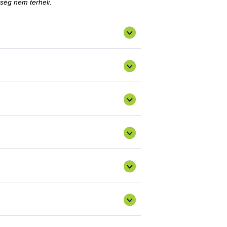
ség nem terheli.
is el lehet távolítani, amennyiben az ügyfél
sztés vagy a tiltás fennállásáig szerepel a
 kérelemmel?