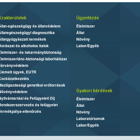
Szakterületek
Ügyintézés
Állat-egészségügy és állatvédelem
Élelmiszer
Állategészségügyi diagnosztika
Állat
Állatgyógyászati termékek
Növény
Borászat és alkoholos italok
Labor/Egyéb
Élelmiszer- és takarmánybiztonság
Élelmiszerlánc-biztonsági laborhálózat
Járványvédelem
Kiemelt ügyek, EUTR
Kockázatkezelés
Mezőgazdasági genetikai erőforrások
Gyakori kérdések
Növényvédelem
Nyilvántartási és Felügyeleti Díj
Élelmiszer
Rendszerszervezés és felügyelet
Állat
Termékpálya-ellenőrzés
Növény
Laboratóriumok
Labor/Egyéb