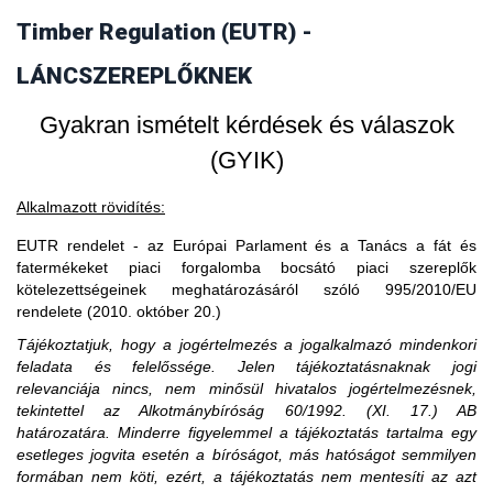
vásárol faterméket, akkor fogalmilag kizárt, hogy a
Timber Regulation (EUTR) -
3. Amennyiben egy piaci szereplő EU-s
faterméket vásárló uniós gazdasági szereplő piaci szereplő
legyen, ő csak kereskedőnek minősülhet.
partnertől vásárol, akkor is importál?
LÁNCSZEREPLŐKNEK
Gyakran ismételt kérdések és válaszok
(GYIK)
Alkalmazott rövidítés:
EUTR rendelet - az Európai Parlament és a Tanács a fát és
fatermékeket piaci forgalomba bocsátó piaci szereplők
kötelezettségeinek meghatározásáról szóló 995/2010/EU
rendelete (2010. október 20.)
Tájékoztatjuk, hogy a jogértelmezés a jogalkalmazó mindenkori
feladata és felelőssége. Jelen tájékoztatásnaknak jogi
relevanciája nincs, nem minősül hivatalos jogértelmezésnek,
tekintettel az Alkotmánybíróság 60/1992. (XI. 17.) AB
határozatára. Minderre figyelemmel a tájékoztatás tartalma egy
esetleges jogvita esetén a bíróságot, más hatóságot semmilyen
formában nem köti, ezért, a tájékoztatás nem mentesíti az azt
A közzétételtől számított ötödik év leteltekor. A tevékenység