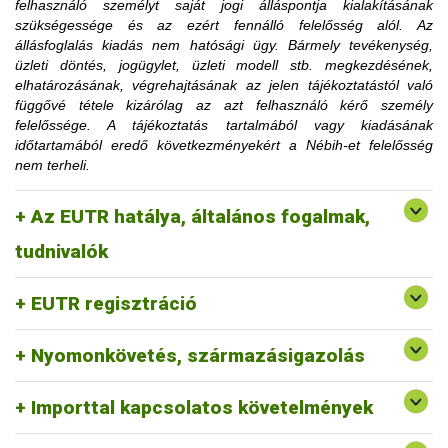
felhasználó személyt saját jogi álláspontja kialakításának
korlátozásra utaló határozati részt hamarabb is el lehet
szükségessége és az ezért fennálló felelősség alól. Az
távolítani, amennyiben az ügyfél igazolja, hogy a korlátozás
állásfoglalás kiadás nem hatósági ügy. Bármely tevékenység,
megszüntetéséhez szükséges feltételt teljesítette.
üzleti döntés, jogügylet, üzleti modell stb. megkezdésének,
Az érintett faanyag kereskedelmi lánchoz tartozó
elhatározásának, végrehajtásának az jelen tájékoztatástól való
tevékenységének felfüggesztése vagy tiltása, a
függővé tétele kizárólag az azt felhasználó kérő személy
1. Mennyi idő múlva kerülhetek le a
felfüggesztés vagy a tiltás fennállásáig szerepel a
felelőssége. A tájékoztatás tartalmából vagy kiadásának
honlapon.
időtartamából eredő következményekért a Nébih-et felelősség
honlapon közzétett jogsértések listájáról?
nem terheli.
2. Erdővédelmi bírság kiszabása esetén
Az EUTR hatálya, általános fogalmak,
fordulhatok-e a hatósághoz méltányossági
Erre a vonatkozó jogszabályi környezet alapján nincs
tudnivalók
lehetőség.
kérelemmel?
EUTR regisztráció
Nyomonkövetés, származásigazolás
Importtal kapcsolatos követelmények