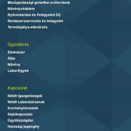
Mezőgazdasági genetikai erőforrások
Növényvédelem
Nyilvántartási és Felügyeleti Díj
Rendszerszervezés és felügyelet
Termékpálya-ellenőrzés
Ügyintézés
Élelmiszer
Állat
Növény
Labor/Egyéb
Kapcsolat
Nébih Igazgatóságok
Nébih Laboratóriumok
Kormányhivatalok
Sajtókapcsolat
Ügyfélszolgálat
Hatósági jogsegély