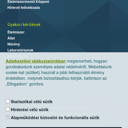
Élelmiszermentő Központ
Hírlevél feliratkozás
Gyakori kérdések
Élelmiszer
Állat
Növény
Laboratóriumok
Labor/Egyéb
Adatkezelési tájékoztatónkban
megismerheti, hogyan
gondoskodunk személyes adatai védelméről. Weboldalunk
cookie-kat (sütiket) használ a jobb felhasználói élmény
érdekében, melynek biztosításához kérjük, kattintson az
„Elfogadom” gombra.
Statisztikai célú sütik
Nemzeti Élelmiszerlánc-biztonsági Hivatal
Hirdetési célú sütik
Cím: 1024 Budapest, Keleti Károly utca. 24.
Alapműködést biztosító és funkcionális sütik
Levelezési cím: 1525 Budapest. Pf. 30.