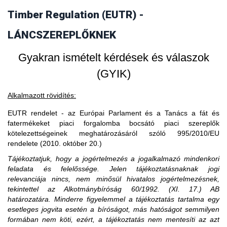
vásárol faterméket, akkor fogalmilag kizárt, hogy a
Timber Regulation (EUTR) -
3. Amennyiben egy piaci szereplő EU-s
faterméket vásárló uniós gazdasági szereplő piaci szereplő
legyen, ő csak kereskedőnek minősülhet.
partnertől vásárol, akkor is importál?
LÁNCSZEREPLŐKNEK
Gyakran ismételt kérdések és válaszok
(GYIK)
Alkalmazott rövidítés:
EUTR rendelet - az Európai Parlament és a Tanács a fát és
fatermékeket piaci forgalomba bocsátó piaci szereplők
kötelezettségeinek meghatározásáról szóló 995/2010/EU
rendelete (2010. október 20.)
Tájékoztatjuk, hogy a jogértelmezés a jogalkalmazó mindenkori
feladata és felelőssége. Jelen tájékoztatásnaknak jogi
relevanciája nincs, nem minősül hivatalos jogértelmezésnek,
tekintettel az Alkotmánybíróság 60/1992. (XI. 17.) AB
határozatára. Minderre figyelemmel a tájékoztatás tartalma egy
esetleges jogvita esetén a bíróságot, más hatóságot semmilyen
formában nem köti, ezért, a tájékoztatás nem mentesíti az azt
A közzétételtől számított ötödik év leteltekor. A tevékenység