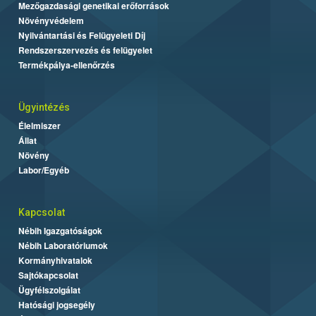
Mezőgazdasági genetikai erőforrások
Növényvédelem
Nyilvántartási és Felügyeleti Díj
Rendszerszervezés és felügyelet
Termékpálya-ellenőrzés
Ügyintézés
Élelmiszer
Állat
Növény
Labor/Egyéb
Kapcsolat
Nébih Igazgatóságok
Nébih Laboratóriumok
Kormányhivatalok
Sajtókapcsolat
Ügyfélszolgálat
Hatósági jogsegély