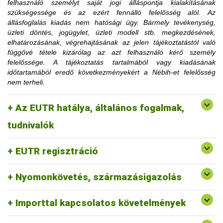
felhasználó személyt saját jogi álláspontja kialakításának
korlátozásra utaló határozati részt hamarabb is el lehet
szükségessége és az ezért fennálló felelősség alól. Az
távolítani, amennyiben az ügyfél igazolja, hogy a korlátozás
állásfoglalás kiadás nem hatósági ügy. Bármely tevékenység,
megszüntetéséhez szükséges feltételt teljesítette.
üzleti döntés, jogügylet, üzleti modell stb. megkezdésének,
Az érintett faanyag kereskedelmi lánchoz tartozó
elhatározásának, végrehajtásának az jelen tájékoztatástól való
tevékenységének felfüggesztése vagy tiltása, a
függővé tétele kizárólag az azt felhasználó kérő személy
1. Mennyi idő múlva kerülhetek le a
felfüggesztés vagy a tiltás fennállásáig szerepel a
felelőssége. A tájékoztatás tartalmából vagy kiadásának
honlapon.
időtartamából eredő következményekért a Nébih-et felelősség
honlapon közzétett jogsértések listájáról?
nem terheli.
2. Erdővédelmi bírság kiszabása esetén
Az EUTR hatálya, általános fogalmak,
fordulhatok-e a hatósághoz méltányossági
Erre a vonatkozó jogszabályi környezet alapján nincs
tudnivalók
lehetőség.
kérelemmel?
EUTR regisztráció
Nyomonkövetés, származásigazolás
Importtal kapcsolatos követelmények