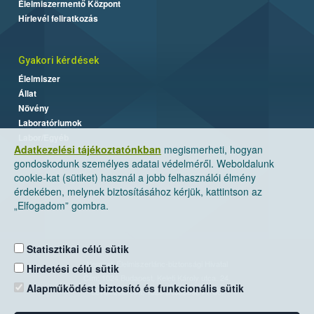
Élelmiszermentő Központ
Hírlevél feliratkozás
Gyakori kérdések
Élelmiszer
Állat
Növény
Laboratóriumok
Labor/Egyéb
Adatkezelési tájékoztatónkban
megismerheti, hogyan
gondoskodunk személyes adatai védelméről. Weboldalunk
cookie-kat (sütiket) használ a jobb felhasználói élmény
érdekében, melynek biztosításához kérjük, kattintson az
„Elfogadom” gombra.
Statisztikai célú sütik
Nemzeti Élelmiszerlánc-biztonsági Hivatal
Hirdetési célú sütik
Cím: 1024 Budapest, Keleti Károly utca. 24.
Alapműködést biztosító és funkcionális sütik
Levelezési cím: 1525 Budapest. Pf. 30.