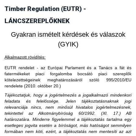
vásárol faterméket, akkor fogalmilag kizárt, hogy a
Timber Regulation (EUTR) -
3. Amennyiben egy piaci szereplő EU-s
faterméket vásárló uniós gazdasági szereplő piaci szereplő
legyen, ő csak kereskedőnek minősülhet.
partnertől vásárol, akkor is importál?
LÁNCSZEREPLŐKNEK
Gyakran ismételt kérdések és válaszok
(GYIK)
Alkalmazott rövidítés:
EUTR rendelet - az Európai Parlament és a Tanács a fát és
fatermékeket piaci forgalomba bocsátó piaci szereplők
kötelezettségeinek meghatározásáról szóló 995/2010/EU
rendelete (2010. október 20.)
Tájékoztatjuk, hogy a jogértelmezés a jogalkalmazó mindenkori
feladata és felelőssége. Jelen tájékoztatásnaknak jogi
relevanciája nincs, nem minősül hivatalos jogértelmezésnek,
tekintettel az Alkotmánybíróság 60/1992. (XI. 17.) AB
határozatára. Minderre figyelemmel a tájékoztatás tartalma egy
esetleges jogvita esetén a bíróságot, más hatóságot semmilyen
formában nem köti, ezért, a tájékoztatás nem mentesíti az azt
A közzétételtől számított ötödik év leteltekor. A tevékenység