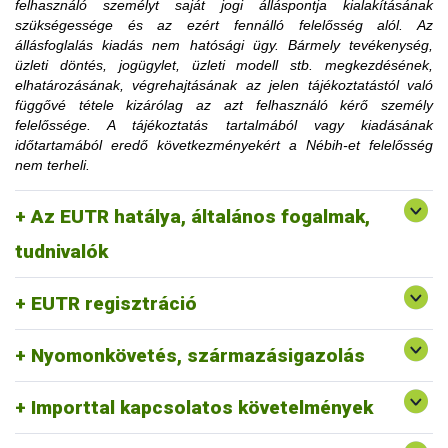
felhasználó személyt saját jogi álláspontja kialakításának
korlátozásra utaló határozati részt hamarabb is el lehet
szükségessége és az ezért fennálló felelősség alól. Az
távolítani, amennyiben az ügyfél igazolja, hogy a korlátozás
állásfoglalás kiadás nem hatósági ügy. Bármely tevékenység,
megszüntetéséhez szükséges feltételt teljesítette.
üzleti döntés, jogügylet, üzleti modell stb. megkezdésének,
Az érintett faanyag kereskedelmi lánchoz tartozó
elhatározásának, végrehajtásának az jelen tájékoztatástól való
tevékenységének felfüggesztése vagy tiltása, a
függővé tétele kizárólag az azt felhasználó kérő személy
1. Mennyi idő múlva kerülhetek le a
felfüggesztés vagy a tiltás fennállásáig szerepel a
felelőssége. A tájékoztatás tartalmából vagy kiadásának
honlapon.
időtartamából eredő következményekért a Nébih-et felelősség
honlapon közzétett jogsértések listájáról?
nem terheli.
2. Erdővédelmi bírság kiszabása esetén
Az EUTR hatálya, általános fogalmak,
fordulhatok-e a hatósághoz méltányossági
Erre a vonatkozó jogszabályi környezet alapján nincs
tudnivalók
lehetőség.
kérelemmel?
EUTR regisztráció
Nyomonkövetés, származásigazolás
Importtal kapcsolatos követelmények