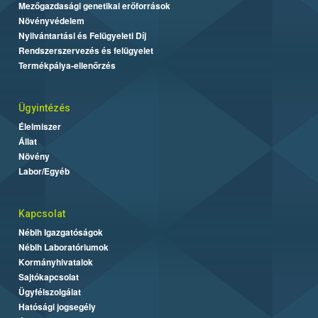
Mezőgazdasági genetikai erőforrások
Növényvédelem
Nyilvántartási és Felügyeleti Díj
Rendszerszervezés és felügyelet
Termékpálya-ellenőrzés
Ügyintézés
Élelmiszer
Állat
Növény
Labor/Egyéb
Kapcsolat
Nébih Igazgatóságok
Nébih Laboratóriumok
Kormányhivatalok
Sajtókapcsolat
Ügyfélszolgálat
Hatósági jogsegély