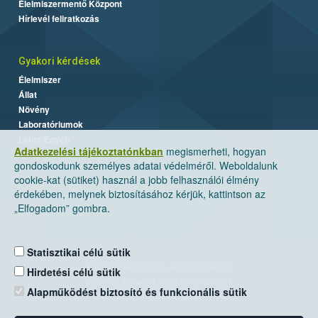
Élelmiszermentő Központ
Hírlevél feliratkozás
Gyakori kérdések
Élelmiszer
Állat
Növény
Laboratóriumok
Labor/Egyéb
Adatkezelési tájékoztatónkban
megismerheti, hogyan
gondoskodunk személyes adatai védelméről. Weboldalunk
cookie-kat (sütiket) használ a jobb felhasználói élmény
érdekében, melynek biztosításához kérjük, kattintson az
„Elfogadom” gombra.
Statisztikai célú sütik
Nemzeti Élelmiszerlánc-biztonsági Hivatal
Hirdetési célú sütik
Cím: 1024 Budapest, Keleti Károly utca. 24.
Alapműködést biztosító és funkcionális sütik
Levelezési cím: 1525 Budapest. Pf. 30.