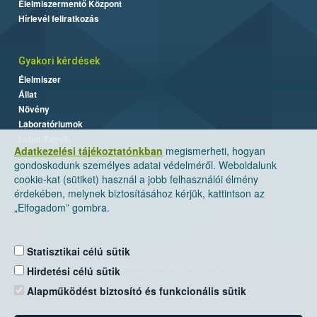
Élelmiszermentő Központ
Hírlevél feliratkozás
Gyakori kérdések
Élelmiszer
Állat
Növény
Laboratóriumok
Labor/Egyéb
Adatkezelési tájékoztatónkban
megismerheti, hogyan
gondoskodunk személyes adatai védelméről. Weboldalunk
cookie-kat (sütiket) használ a jobb felhasználói élmény
érdekében, melynek biztosításához kérjük, kattintson az
„Elfogadom” gombra.
Statisztikai célú sütik
Nemzeti Élelmiszerlánc-biztonsági Hivatal
Hirdetési célú sütik
Cím: 1024 Budapest, Keleti Károly utca. 24.
Alapműködést biztosító és funkcionális sütik
Levelezési cím: 1525 Budapest. Pf. 30.