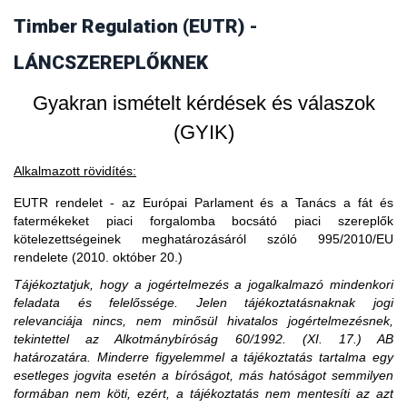
vásárol faterméket, akkor fogalmilag kizárt, hogy a
Timber Regulation (EUTR) -
3. Amennyiben egy piaci szereplő EU-s
faterméket vásárló uniós gazdasági szereplő piaci szereplő
legyen, ő csak kereskedőnek minősülhet.
partnertől vásárol, akkor is importál?
LÁNCSZEREPLŐKNEK
Gyakran ismételt kérdések és válaszok
(GYIK)
Alkalmazott rövidítés:
EUTR rendelet - az Európai Parlament és a Tanács a fát és
fatermékeket piaci forgalomba bocsátó piaci szereplők
kötelezettségeinek meghatározásáról szóló 995/2010/EU
rendelete (2010. október 20.)
Tájékoztatjuk, hogy a jogértelmezés a jogalkalmazó mindenkori
feladata és felelőssége. Jelen tájékoztatásnaknak jogi
relevanciája nincs, nem minősül hivatalos jogértelmezésnek,
tekintettel az Alkotmánybíróság 60/1992. (XI. 17.) AB
határozatára. Minderre figyelemmel a tájékoztatás tartalma egy
esetleges jogvita esetén a bíróságot, más hatóságot semmilyen
formában nem köti, ezért, a tájékoztatás nem mentesíti az azt
A közzétételtől számított ötödik év leteltekor. A tevékenység