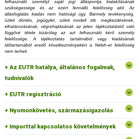
felhasználó személyt saját jogi álláspontja kialakításának
korlátozásra utaló határozati részt hamarabb is el lehet
szükségessége és az ezért fennálló felelősség alól. Az
távolítani, amennyiben az ügyfél igazolja, hogy a korlátozás
állásfoglalás kiadás nem hatósági ügy. Bármely tevékenység,
megszüntetéséhez szükséges feltételt teljesítette.
üzleti döntés, jogügylet, üzleti modell stb. megkezdésének,
Az érintett faanyag kereskedelmi lánchoz tartozó
elhatározásának, végrehajtásának az jelen tájékoztatástól való
tevékenységének felfüggesztése vagy tiltása, a
függővé tétele kizárólag az azt felhasználó kérő személy
1. Mennyi idő múlva kerülhetek le a
felfüggesztés vagy a tiltás fennállásáig szerepel a
felelőssége. A tájékoztatás tartalmából vagy kiadásának
honlapon.
időtartamából eredő következményekért a Nébih-et felelősség
honlapon közzétett jogsértések listájáról?
nem terheli.
2. Erdővédelmi bírság kiszabása esetén
Az EUTR hatálya, általános fogalmak,
fordulhatok-e a hatósághoz méltányossági
Erre a vonatkozó jogszabályi környezet alapján nincs
tudnivalók
lehetőség.
kérelemmel?
EUTR regisztráció
Nyomonkövetés, származásigazolás
Importtal kapcsolatos követelmények