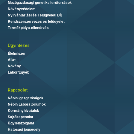
Mezőgazdasági genetikai erőforrások
Növényvédelem
Nyilvántartási és Felügyeleti Díj
Rendszerszervezés és felügyelet
Termékpálya-ellenőrzés
Ügyintézés
Élelmiszer
Állat
Növény
Labor/Egyéb
Kapcsolat
Nébih Igazgatóságok
Nébih Laboratóriumok
Kormányhivatalok
Sajtókapcsolat
Ügyfélszolgálat
Hatósági jogsegély