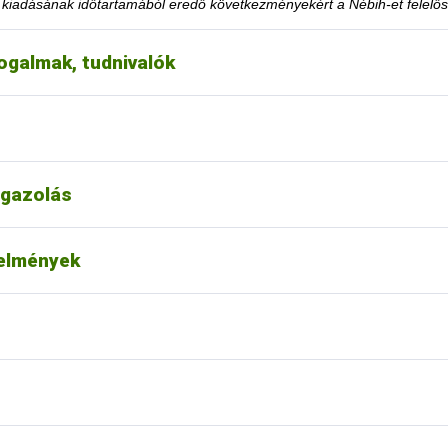
y kiadásának időtartamából eredő következményekért a Nébih-et felelős
ogalmak, tudnivalók
eteltekor. A tevékenység korlátozásra utaló határozati részt hamarabb 
éséhez szükséges feltételt teljesítette.
choz tartozó tevékenységének felfüggesztése vagy tiltása, a felfügge
k le a honlapon közzétett jogsértések listájáról?
gazolás
t alapján nincs lehetőség.
ása esetén fordulhatok-e a hatósághoz méltányossági
telmények