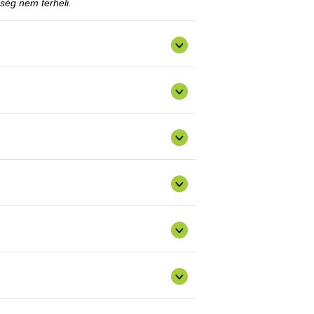
ség nem terheli.
is el lehet távolítani, amennyiben az ügyfél
sztés vagy a tiltás fennállásáig szerepel a
 kérelemmel?