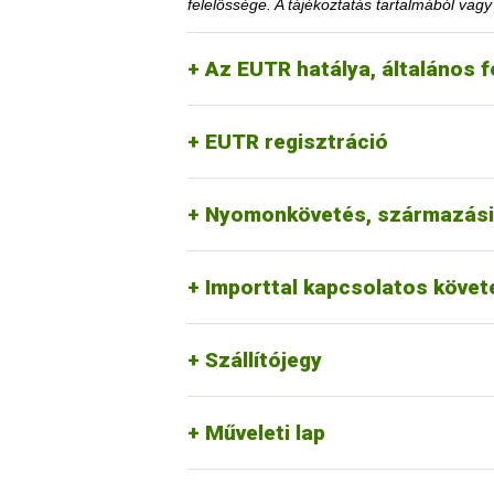
felelőssége. A tájékoztatás tartalmából vag
Az EUTR hatálya, általános f
A közzétételtől számított ötödik év l
igazolja, hogy a korlátozás megszüntet
EUTR regisztráció
Az érintett faanyag kereskedelmi lán
honlapon.
1. Mennyi idő múlva kerülhete
Nyomonkövetés, származási
Erre a vonatkozó jogszabályi környeze
2. Erdővédelmi bírság kiszab
Importtal kapcsolatos köve
Szállítójegy
Műveleti lap