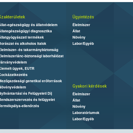
Szakterületek
Ügyintézés
Állat-egészségügy és állatvédelem
Élelmiszer
Állategészségügyi diagnosztika
Állat
Állatgyógyászati termékek
Növény
Borászat és alkoholos italok
Labor/Egyéb
Élelmiszer- és takarmánybiztonság
Élelmiszerlánc-biztonsági laborhálózat
Járványvédelem
Kiemelt ügyek, EUTR
Kockázatkezelés
Mezőgazdasági genetikai erőforrások
Gyakori kérdések
Növényvédelem
Nyilvántartási és Felügyeleti Díj
Élelmiszer
Rendszerszervezés és felügyelet
Állat
Termékpálya-ellenőrzés
Növény
Laboratóriumok
Labor/Egyéb