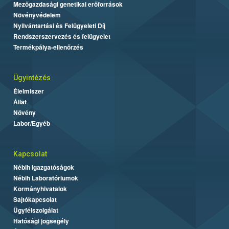
Mezőgazdasági genetikai erőforrások
Növényvédelem
Nyilvántartási és Felügyeleti Díj
Rendszerszervezés és felügyelet
Termékpálya-ellenőrzés
Ügyintézés
Élelmiszer
Állat
Növény
Labor/Egyéb
Kapcsolat
Nébih Igazgatóságok
Nébih Laboratóriumok
Kormányhivatalok
Sajtókapcsolat
Ügyfélszolgálat
Hatósági jogsegély