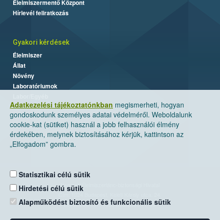
Élelmiszermentő Központ
Hírlevél feliratkozás
Gyakori kérdések
Élelmiszer
Állat
Növény
Laboratóriumok
Labor/Egyéb
Adatkezelési tájékoztatónkban
megismerheti, hogyan
gondoskodunk személyes adatai védelméről. Weboldalunk
cookie-kat (sütiket) használ a jobb felhasználói élmény
érdekében, melynek biztosításához kérjük, kattintson az
„Elfogadom” gombra.
Statisztikai célú sütik
Nemzeti Élelmiszerlánc-biztonsági Hivatal
Hirdetési célú sütik
Cím: 1024 Budapest, Keleti Károly utca. 24.
Alapműködést biztosító és funkcionális sütik
Levelezési cím: 1525 Budapest. Pf. 30.