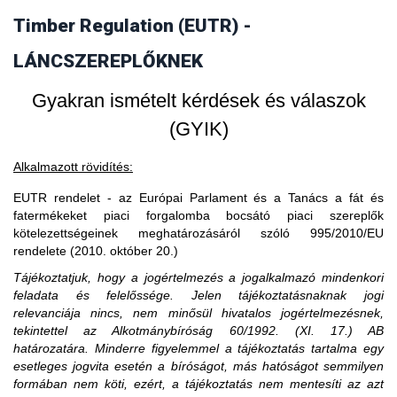
vásárol faterméket, akkor fogalmilag kizárt, hogy a
Timber Regulation (EUTR) -
3. Amennyiben egy piaci szereplő EU-s
faterméket vásárló uniós gazdasági szereplő piaci szereplő
legyen, ő csak kereskedőnek minősülhet.
partnertől vásárol, akkor is importál?
LÁNCSZEREPLŐKNEK
Gyakran ismételt kérdések és válaszok
(GYIK)
Alkalmazott rövidítés:
EUTR rendelet - az Európai Parlament és a Tanács a fát és
fatermékeket piaci forgalomba bocsátó piaci szereplők
kötelezettségeinek meghatározásáról szóló 995/2010/EU
rendelete (2010. október 20.)
Tájékoztatjuk, hogy a jogértelmezés a jogalkalmazó mindenkori
feladata és felelőssége. Jelen tájékoztatásnaknak jogi
relevanciája nincs, nem minősül hivatalos jogértelmezésnek,
tekintettel az Alkotmánybíróság 60/1992. (XI. 17.) AB
határozatára. Minderre figyelemmel a tájékoztatás tartalma egy
esetleges jogvita esetén a bíróságot, más hatóságot semmilyen
formában nem köti, ezért, a tájékoztatás nem mentesíti az azt
A közzétételtől számított ötödik év leteltekor. A tevékenység