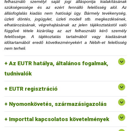
felhasználó személyt saját jogi álláspontja kialakításának
korlátozásra utaló határozati részt hamarabb is el lehet
szükségessége és az ezért fennálló felelősség alól. Az
távolítani, amennyiben az ügyfél igazolja, hogy a korlátozás
állásfoglalás kiadás nem hatósági ügy. Bármely tevékenység,
megszüntetéséhez szükséges feltételt teljesítette.
üzleti döntés, jogügylet, üzleti modell stb. megkezdésének,
Az érintett faanyag kereskedelmi lánchoz tartozó
elhatározásának, végrehajtásának az jelen tájékoztatástól való
tevékenységének felfüggesztése vagy tiltása, a
függővé tétele kizárólag az azt felhasználó kérő személy
1. Mennyi idő múlva kerülhetek le a
felfüggesztés vagy a tiltás fennállásáig szerepel a
felelőssége. A tájékoztatás tartalmából vagy kiadásának
honlapon.
időtartamából eredő következményekért a Nébih-et felelősség
honlapon közzétett jogsértések listájáról?
nem terheli.
2. Erdővédelmi bírság kiszabása esetén
Az EUTR hatálya, általános fogalmak,
fordulhatok-e a hatósághoz méltányossági
Erre a vonatkozó jogszabályi környezet alapján nincs
tudnivalók
lehetőség.
kérelemmel?
EUTR regisztráció
Nyomonkövetés, származásigazolás
Importtal kapcsolatos követelmények