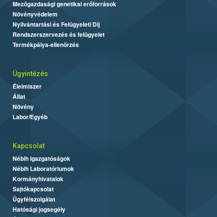
Mezőgazdasági genetikai erőforrások
Növényvédelem
Nyilvántartási és Felügyeleti Díj
Rendszerszervezés és felügyelet
Termékpálya-ellenőrzés
Ügyintézés
Élelmiszer
Állat
Növény
Labor/Egyéb
Kapcsolat
Nébih Igazgatóságok
Nébih Laboratóriumok
Kormányhivatalok
Sajtókapcsolat
Ügyfélszolgálat
Hatósági jogsegély