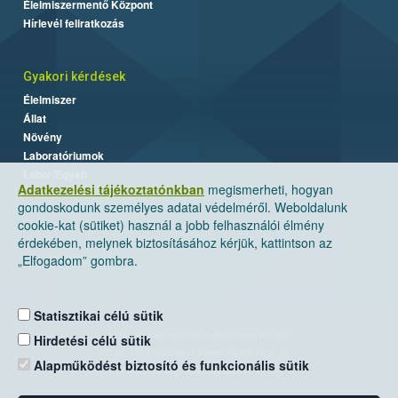
Élelmiszermentő Központ
Hírlevél feliratkozás
Gyakori kérdések
Élelmiszer
Állat
Növény
Laboratóriumok
Labor/Egyéb
Adatkezelési tájékoztatónkban
megismerheti, hogyan
gondoskodunk személyes adatai védelméről. Weboldalunk
cookie-kat (sütiket) használ a jobb felhasználói élmény
érdekében, melynek biztosításához kérjük, kattintson az
„Elfogadom” gombra.
Statisztikai célú sütik
Nemzeti Élelmiszerlánc-biztonsági Hivatal
Hirdetési célú sütik
Cím: 1024 Budapest, Keleti Károly utca. 24.
Alapműködést biztosító és funkcionális sütik
Levelezési cím: 1525 Budapest. Pf. 30.