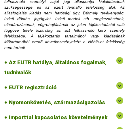
felhasználó személyt saját jogi álláspontja kialakításának
korlátozásra utaló határozati részt hamarabb is el lehet
szükségessége és az ezért fennálló felelősség alól. Az
távolítani, amennyiben az ügyfél igazolja, hogy a korlátozás
állásfoglalás kiadás nem hatósági ügy. Bármely tevékenység,
megszüntetéséhez szükséges feltételt teljesítette.
üzleti döntés, jogügylet, üzleti modell stb. megkezdésének,
Az érintett faanyag kereskedelmi lánchoz tartozó
elhatározásának, végrehajtásának az jelen tájékoztatástól való
tevékenységének felfüggesztése vagy tiltása, a
függővé tétele kizárólag az azt felhasználó kérő személy
1. Mennyi idő múlva kerülhetek le a
felfüggesztés vagy a tiltás fennállásáig szerepel a
felelőssége. A tájékoztatás tartalmából vagy kiadásának
honlapon.
időtartamából eredő következményekért a Nébih-et felelősség
honlapon közzétett jogsértések listájáról?
nem terheli.
2. Erdővédelmi bírság kiszabása esetén
Az EUTR hatálya, általános fogalmak,
fordulhatok-e a hatósághoz méltányossági
Erre a vonatkozó jogszabályi környezet alapján nincs
tudnivalók
lehetőség.
kérelemmel?
EUTR regisztráció
Nyomonkövetés, származásigazolás
Importtal kapcsolatos követelmények