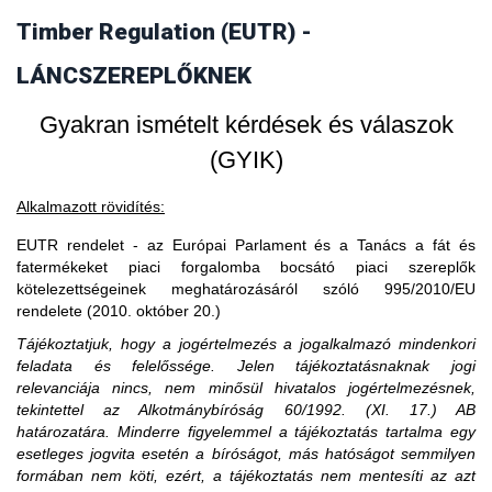
vásárol faterméket, akkor fogalmilag kizárt, hogy a
Timber Regulation (EUTR) -
3. Amennyiben egy piaci szereplő EU-s
faterméket vásárló uniós gazdasági szereplő piaci szereplő
legyen, ő csak kereskedőnek minősülhet.
partnertől vásárol, akkor is importál?
LÁNCSZEREPLŐKNEK
Gyakran ismételt kérdések és válaszok
(GYIK)
Alkalmazott rövidítés:
EUTR rendelet - az Európai Parlament és a Tanács a fát és
fatermékeket piaci forgalomba bocsátó piaci szereplők
kötelezettségeinek meghatározásáról szóló 995/2010/EU
rendelete (2010. október 20.)
Tájékoztatjuk, hogy a jogértelmezés a jogalkalmazó mindenkori
feladata és felelőssége. Jelen tájékoztatásnaknak jogi
relevanciája nincs, nem minősül hivatalos jogértelmezésnek,
tekintettel az Alkotmánybíróság 60/1992. (XI. 17.) AB
határozatára. Minderre figyelemmel a tájékoztatás tartalma egy
esetleges jogvita esetén a bíróságot, más hatóságot semmilyen
formában nem köti, ezért, a tájékoztatás nem mentesíti az azt
A közzétételtől számított ötödik év leteltekor. A tevékenység