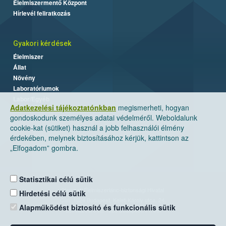
Élelmiszermentő Központ
Hírlevél feliratkozás
Gyakori kérdések
Élelmiszer
Állat
Növény
Laboratóriumok
Labor/Egyéb
Adatkezelési tájékoztatónkban
megismerheti, hogyan
gondoskodunk személyes adatai védelméről. Weboldalunk
cookie-kat (sütiket) használ a jobb felhasználói élmény
érdekében, melynek biztosításához kérjük, kattintson az
„Elfogadom” gombra.
Statisztikai célú sütik
Nemzeti Élelmiszerlánc-biztonsági Hivatal
Hirdetési célú sütik
Cím: 1024 Budapest, Keleti Károly utca. 24.
Alapműködést biztosító és funkcionális sütik
Levelezési cím: 1525 Budapest. Pf. 30.