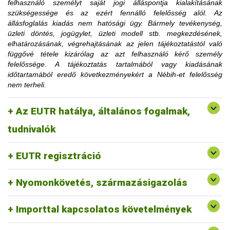
felhasználó személyt saját jogi álláspontja kialakításának
korlátozásra utaló határozati részt hamarabb is el lehet
szükségessége és az ezért fennálló felelősség alól. Az
távolítani, amennyiben az ügyfél igazolja, hogy a korlátozás
állásfoglalás kiadás nem hatósági ügy. Bármely tevékenység,
megszüntetéséhez szükséges feltételt teljesítette.
üzleti döntés, jogügylet, üzleti modell stb. megkezdésének,
Az érintett faanyag kereskedelmi lánchoz tartozó
elhatározásának, végrehajtásának az jelen tájékoztatástól való
tevékenységének felfüggesztése vagy tiltása, a
függővé tétele kizárólag az azt felhasználó kérő személy
1. Mennyi idő múlva kerülhetek le a
felfüggesztés vagy a tiltás fennállásáig szerepel a
felelőssége. A tájékoztatás tartalmából vagy kiadásának
honlapon.
időtartamából eredő következményekért a Nébih-et felelősség
honlapon közzétett jogsértések listájáról?
nem terheli.
2. Erdővédelmi bírság kiszabása esetén
Az EUTR hatálya, általános fogalmak,
fordulhatok-e a hatósághoz méltányossági
Erre a vonatkozó jogszabályi környezet alapján nincs
tudnivalók
lehetőség.
kérelemmel?
EUTR regisztráció
Nyomonkövetés, származásigazolás
Importtal kapcsolatos követelmények