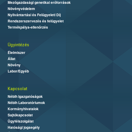
Mezőgazdasági genetikai erőforrások
Növényvédelem
Nyilvántartási és Felügyeleti Díj
Rendszerszervezés és felügyelet
Termékpálya-ellenőrzés
Ügyintézés
Élelmiszer
Állat
Növény
Labor/Egyéb
Kapcsolat
Nébih Igazgatóságok
Nébih Laboratóriumok
Kormányhivatalok
Sajtókapcsolat
Ügyfélszolgálat
Hatósági jogsegély