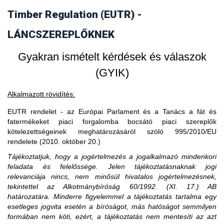
vásárol faterméket, akkor fogalmilag kizárt, hogy a
Timber Regulation (EUTR) -
3. Amennyiben egy piaci szereplő EU-s
faterméket vásárló uniós gazdasági szereplő piaci szereplő
legyen, ő csak kereskedőnek minősülhet.
partnertől vásárol, akkor is importál?
LÁNCSZEREPLŐKNEK
Gyakran ismételt kérdések és válaszok
(GYIK)
Alkalmazott rövidítés:
EUTR rendelet - az Európai Parlament és a Tanács a fát és
fatermékeket piaci forgalomba bocsátó piaci szereplők
kötelezettségeinek meghatározásáról szóló 995/2010/EU
rendelete (2010. október 20.)
Tájékoztatjuk, hogy a jogértelmezés a jogalkalmazó mindenkori
feladata és felelőssége. Jelen tájékoztatásnaknak jogi
relevanciája nincs, nem minősül hivatalos jogértelmezésnek,
tekintettel az Alkotmánybíróság 60/1992. (XI. 17.) AB
határozatára. Minderre figyelemmel a tájékoztatás tartalma egy
esetleges jogvita esetén a bíróságot, más hatóságot semmilyen
formában nem köti, ezért, a tájékoztatás nem mentesíti az azt
A közzétételtől számított ötödik év leteltekor. A tevékenység