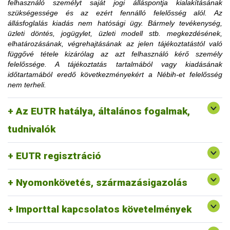
felhasználó személyt saját jogi álláspontja kialakításának
korlátozásra utaló határozati részt hamarabb is el lehet
szükségessége és az ezért fennálló felelősség alól. Az
távolítani, amennyiben az ügyfél igazolja, hogy a korlátozás
állásfoglalás kiadás nem hatósági ügy. Bármely tevékenység,
megszüntetéséhez szükséges feltételt teljesítette.
üzleti döntés, jogügylet, üzleti modell stb. megkezdésének,
Az érintett faanyag kereskedelmi lánchoz tartozó
elhatározásának, végrehajtásának az jelen tájékoztatástól való
tevékenységének felfüggesztése vagy tiltása, a
függővé tétele kizárólag az azt felhasználó kérő személy
1. Mennyi idő múlva kerülhetek le a
felfüggesztés vagy a tiltás fennállásáig szerepel a
felelőssége. A tájékoztatás tartalmából vagy kiadásának
honlapon.
időtartamából eredő következményekért a Nébih-et felelősség
honlapon közzétett jogsértések listájáról?
nem terheli.
2. Erdővédelmi bírság kiszabása esetén
Az EUTR hatálya, általános fogalmak,
fordulhatok-e a hatósághoz méltányossági
Erre a vonatkozó jogszabályi környezet alapján nincs
tudnivalók
lehetőség.
kérelemmel?
EUTR regisztráció
Nyomonkövetés, származásigazolás
Importtal kapcsolatos követelmények