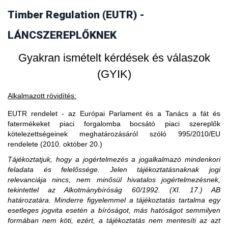
vásárol faterméket, akkor fogalmilag kizárt, hogy a
Timber Regulation (EUTR) -
3. Amennyiben egy piaci szereplő EU-s
faterméket vásárló uniós gazdasági szereplő piaci szereplő
legyen, ő csak kereskedőnek minősülhet.
partnertől vásárol, akkor is importál?
LÁNCSZEREPLŐKNEK
Gyakran ismételt kérdések és válaszok
(GYIK)
Alkalmazott rövidítés:
EUTR rendelet - az Európai Parlament és a Tanács a fát és
fatermékeket piaci forgalomba bocsátó piaci szereplők
kötelezettségeinek meghatározásáról szóló 995/2010/EU
rendelete (2010. október 20.)
Tájékoztatjuk, hogy a jogértelmezés a jogalkalmazó mindenkori
feladata és felelőssége. Jelen tájékoztatásnaknak jogi
relevanciája nincs, nem minősül hivatalos jogértelmezésnek,
tekintettel az Alkotmánybíróság 60/1992. (XI. 17.) AB
határozatára. Minderre figyelemmel a tájékoztatás tartalma egy
esetleges jogvita esetén a bíróságot, más hatóságot semmilyen
formában nem köti, ezért, a tájékoztatás nem mentesíti az azt
A közzétételtől számított ötödik év leteltekor. A tevékenység