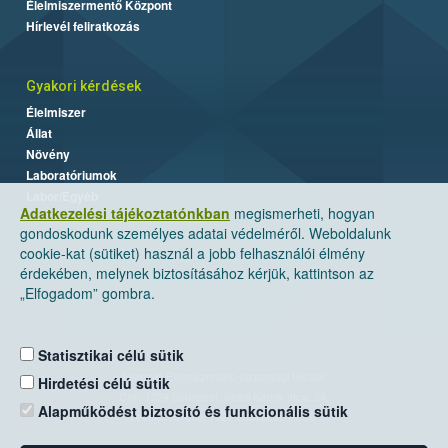
Élelmiszermentő Központ
Hírlevél feliratkozás
Gyakori kérdések
Élelmiszer
Állat
Növény
Laboratóriumok
Labor/Egyéb
Adatkezelési tájékoztatónkban
megismerheti, hogyan
gondoskodunk személyes adatai védelméről. Weboldalunk
cookie-kat (sütiket) használ a jobb felhasználói élmény
érdekében, melynek biztosításához kérjük, kattintson az
„Elfogadom” gombra.
Statisztikai célú sütik
Nemzeti Élelmiszerlánc-biztonsági Hivatal
Hirdetési célú sütik
Cím: 1024 Budapest, Keleti Károly utca. 24.
Alapműködést biztosító és funkcionális sütik
Levelezési cím: 1525 Budapest. Pf. 30.