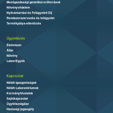
Mezőgazdasági genetikai erőforrások
Növényvédelem
Nyilvántartási és Felügyeleti Díj
Rendszerszervezés és felügyelet
Termékpálya-ellenőrzés
Ügyintézés
Élelmiszer
Állat
Növény
Labor/Egyéb
Kapcsolat
Nébih Igazgatóságok
Nébih Laboratóriumok
Kormányhivatalok
Sajtókapcsolat
Ügyfélszolgálat
Hatósági jogsegély