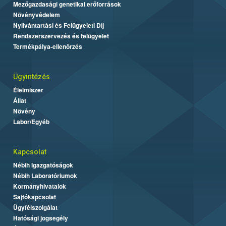
Mezőgazdasági genetikai erőforrások
Növényvédelem
Nyilvántartási és Felügyeleti Díj
Rendszerszervezés és felügyelet
Termékpálya-ellenőrzés
Ügyintézés
Élelmiszer
Állat
Növény
Labor/Egyéb
Kapcsolat
Nébih Igazgatóságok
Nébih Laboratóriumok
Kormányhivatalok
Sajtókapcsolat
Ügyfélszolgálat
Hatósági jogsegély