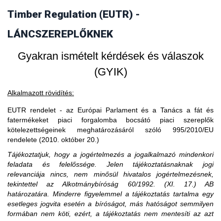
vásárol faterméket, akkor fogalmilag kizárt, hogy a
Timber Regulation (EUTR) -
3. Amennyiben egy piaci szereplő EU-s
faterméket vásárló uniós gazdasági szereplő piaci szereplő
legyen, ő csak kereskedőnek minősülhet.
partnertől vásárol, akkor is importál?
LÁNCSZEREPLŐKNEK
Gyakran ismételt kérdések és válaszok
(GYIK)
Alkalmazott rövidítés:
EUTR rendelet - az Európai Parlament és a Tanács a fát és
fatermékeket piaci forgalomba bocsátó piaci szereplők
kötelezettségeinek meghatározásáról szóló 995/2010/EU
rendelete (2010. október 20.)
Tájékoztatjuk, hogy a jogértelmezés a jogalkalmazó mindenkori
feladata és felelőssége. Jelen tájékoztatásnaknak jogi
relevanciája nincs, nem minősül hivatalos jogértelmezésnek,
tekintettel az Alkotmánybíróság 60/1992. (XI. 17.) AB
határozatára. Minderre figyelemmel a tájékoztatás tartalma egy
esetleges jogvita esetén a bíróságot, más hatóságot semmilyen
formában nem köti, ezért, a tájékoztatás nem mentesíti az azt
A közzétételtől számított ötödik év leteltekor. A tevékenység