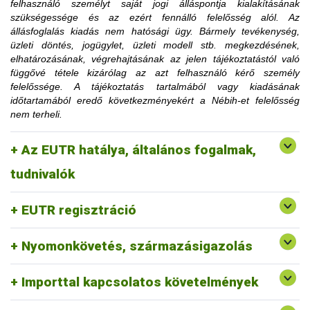
felhasználó személyt saját jogi álláspontja kialakításának
korlátozásra utaló határozati részt hamarabb is el lehet
szükségessége és az ezért fennálló felelősség alól. Az
távolítani, amennyiben az ügyfél igazolja, hogy a korlátozás
állásfoglalás kiadás nem hatósági ügy. Bármely tevékenység,
megszüntetéséhez szükséges feltételt teljesítette.
üzleti döntés, jogügylet, üzleti modell stb. megkezdésének,
Az érintett faanyag kereskedelmi lánchoz tartozó
elhatározásának, végrehajtásának az jelen tájékoztatástól való
tevékenységének felfüggesztése vagy tiltása, a
függővé tétele kizárólag az azt felhasználó kérő személy
1. Mennyi idő múlva kerülhetek le a
felfüggesztés vagy a tiltás fennállásáig szerepel a
felelőssége. A tájékoztatás tartalmából vagy kiadásának
honlapon.
időtartamából eredő következményekért a Nébih-et felelősség
honlapon közzétett jogsértések listájáról?
nem terheli.
2. Erdővédelmi bírság kiszabása esetén
Az EUTR hatálya, általános fogalmak,
fordulhatok-e a hatósághoz méltányossági
Erre a vonatkozó jogszabályi környezet alapján nincs
tudnivalók
lehetőség.
kérelemmel?
EUTR regisztráció
Nyomonkövetés, származásigazolás
Importtal kapcsolatos követelmények