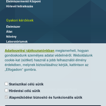
Élelmiszermentő Központ
Hírlevél feliratkozás
Gyakori kérdések
Élelmiszer
Állat
Növény
Laboratóriumok
Labor/Egyéb
Adatkezelési tájékoztatónkban
megismerheti, hogyan
gondoskodunk személyes adatai védelméről. Weboldalunk
cookie-kat (sütiket) használ a jobb felhasználói élmény
érdekében, melynek biztosításához kérjük, kattintson az
„Elfogadom” gombra.
Statisztikai célú sütik
Nemzeti Élelmiszerlánc-biztonsági Hivatal
Hirdetési célú sütik
Cím: 1024 Budapest, Keleti Károly utca. 24.
Alapműködést biztosító és funkcionális sütik
Levelezési cím: 1525 Budapest. Pf. 30.