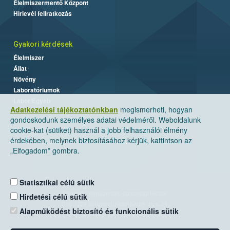
Élelmiszermentő Központ
Hírlevél feliratkozás
Gyakori kérdések
Élelmiszer
Állat
Növény
Laboratóriumok
Labor/Egyéb
Adatkezelési tájékoztatónkban
megismerheti, hogyan
gondoskodunk személyes adatai védelméről. Weboldalunk
cookie-kat (sütiket) használ a jobb felhasználói élmény
érdekében, melynek biztosításához kérjük, kattintson az
„Elfogadom” gombra.
Statisztikai célú sütik
Nemzeti Élelmiszerlánc-biztonsági Hivatal
Hirdetési célú sütik
Cím: 1024 Budapest, Keleti Károly utca. 24.
Alapműködést biztosító és funkcionális sütik
Levelezési cím: 1525 Budapest. Pf. 30.