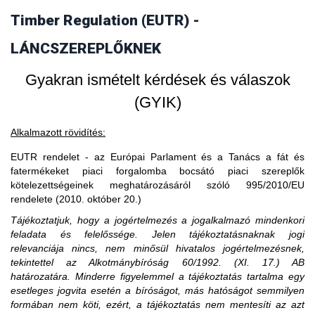
vásárol faterméket, akkor fogalmilag kizárt, hogy a
Timber Regulation (EUTR) -
3. Amennyiben egy piaci szereplő EU-s
faterméket vásárló uniós gazdasági szereplő piaci szereplő
legyen, ő csak kereskedőnek minősülhet.
partnertől vásárol, akkor is importál?
LÁNCSZEREPLŐKNEK
Gyakran ismételt kérdések és válaszok
(GYIK)
Alkalmazott rövidítés:
EUTR rendelet - az Európai Parlament és a Tanács a fát és
fatermékeket piaci forgalomba bocsátó piaci szereplők
kötelezettségeinek meghatározásáról szóló 995/2010/EU
rendelete (2010. október 20.)
Tájékoztatjuk, hogy a jogértelmezés a jogalkalmazó mindenkori
feladata és felelőssége. Jelen tájékoztatásnaknak jogi
relevanciája nincs, nem minősül hivatalos jogértelmezésnek,
tekintettel az Alkotmánybíróság 60/1992. (XI. 17.) AB
határozatára. Minderre figyelemmel a tájékoztatás tartalma egy
esetleges jogvita esetén a bíróságot, más hatóságot semmilyen
formában nem köti, ezért, a tájékoztatás nem mentesíti az azt
A közzétételtől számított ötödik év leteltekor. A tevékenység