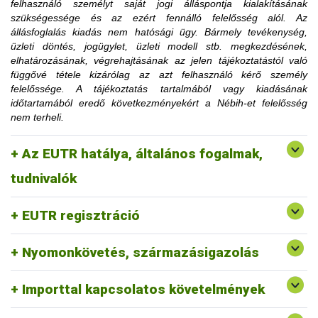
felhasználó személyt saját jogi álláspontja kialakításának
korlátozásra utaló határozati részt hamarabb is el lehet
szükségessége és az ezért fennálló felelősség alól. Az
távolítani, amennyiben az ügyfél igazolja, hogy a korlátozás
állásfoglalás kiadás nem hatósági ügy. Bármely tevékenység,
megszüntetéséhez szükséges feltételt teljesítette.
üzleti döntés, jogügylet, üzleti modell stb. megkezdésének,
Az érintett faanyag kereskedelmi lánchoz tartozó
elhatározásának, végrehajtásának az jelen tájékoztatástól való
tevékenységének felfüggesztése vagy tiltása, a
függővé tétele kizárólag az azt felhasználó kérő személy
1. Mennyi idő múlva kerülhetek le a
felfüggesztés vagy a tiltás fennállásáig szerepel a
felelőssége. A tájékoztatás tartalmából vagy kiadásának
honlapon.
időtartamából eredő következményekért a Nébih-et felelősség
honlapon közzétett jogsértések listájáról?
nem terheli.
2. Erdővédelmi bírság kiszabása esetén
Az EUTR hatálya, általános fogalmak,
fordulhatok-e a hatósághoz méltányossági
Erre a vonatkozó jogszabályi környezet alapján nincs
tudnivalók
lehetőség.
kérelemmel?
EUTR regisztráció
Nyomonkövetés, származásigazolás
Importtal kapcsolatos követelmények