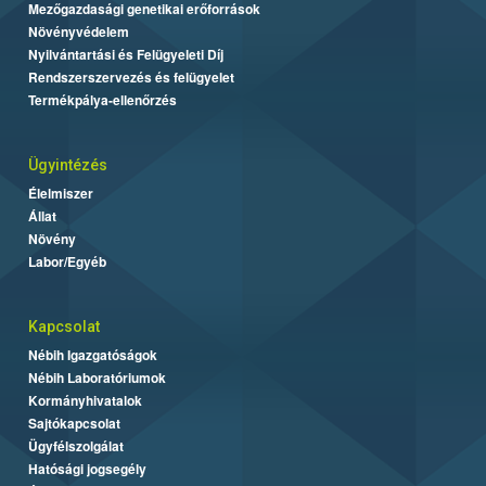
Mezőgazdasági genetikai erőforrások
Növényvédelem
Nyilvántartási és Felügyeleti Díj
Rendszerszervezés és felügyelet
Termékpálya-ellenőrzés
Ügyintézés
Élelmiszer
Állat
Növény
Labor/Egyéb
Kapcsolat
Nébih Igazgatóságok
Nébih Laboratóriumok
Kormányhivatalok
Sajtókapcsolat
Ügyfélszolgálat
Hatósági jogsegély