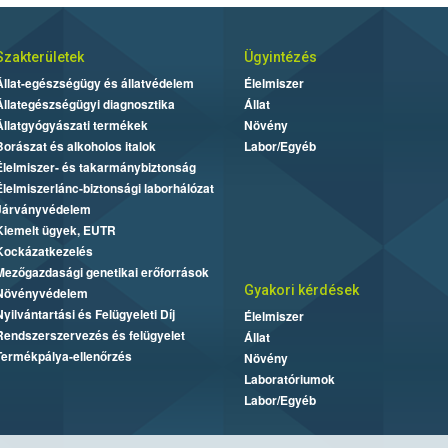
Szakterületek
Ügyintézés
Állat-egészségügy és állatvédelem
Élelmiszer
Állategészségügyi diagnosztika
Állat
Állatgyógyászati termékek
Növény
Borászat és alkoholos italok
Labor/Egyéb
Élelmiszer- és takarmánybiztonság
Élelmiszerlánc-biztonsági laborhálózat
Járványvédelem
Kiemelt ügyek, EUTR
Kockázatkezelés
Mezőgazdasági genetikai erőforrások
Gyakori kérdések
Növényvédelem
Nyilvántartási és Felügyeleti Díj
Élelmiszer
Rendszerszervezés és felügyelet
Állat
Termékpálya-ellenőrzés
Növény
Laboratóriumok
Labor/Egyéb