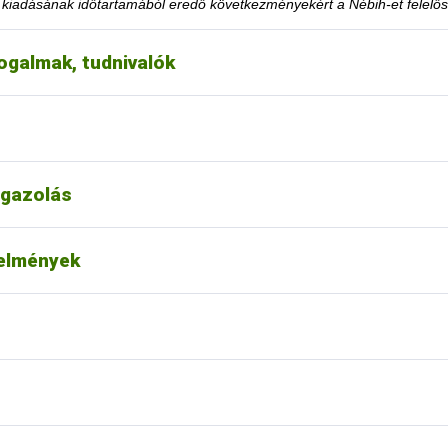
y kiadásának időtartamából eredő következményekért a Nébih-et felelős
ogalmak, tudnivalók
eteltekor. A tevékenység korlátozásra utaló határozati részt hamarabb 
éséhez szükséges feltételt teljesítette.
choz tartozó tevékenységének felfüggesztése vagy tiltása, a felfügge
k le a honlapon közzétett jogsértések listájáról?
gazolás
t alapján nincs lehetőség.
ása esetén fordulhatok-e a hatósághoz méltányossági
telmények