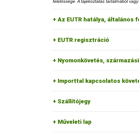
felelőssége. A tájékoztatás tartalmából vag
Az EUTR hatálya, általános f
A közzétételtől számított ötödik év l
igazolja, hogy a korlátozás megszüntet
EUTR regisztráció
Az érintett faanyag kereskedelmi lán
honlapon.
1. Mennyi idő múlva kerülhete
Nyomonkövetés, származási
Erre a vonatkozó jogszabályi környeze
2. Erdővédelmi bírság kiszab
Importtal kapcsolatos köve
Szállítójegy
Műveleti lap