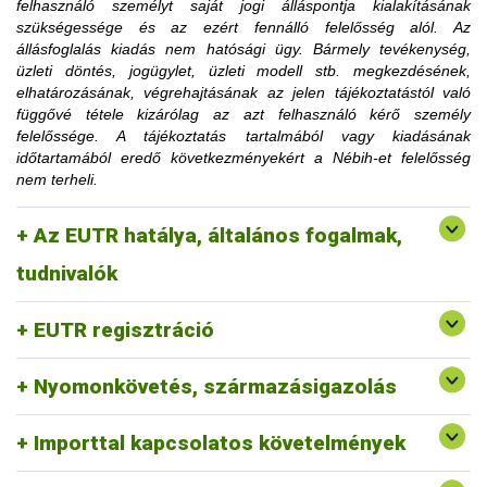
felhasználó személyt saját jogi álláspontja kialakításának
korlátozásra utaló határozati részt hamarabb is el lehet
szükségessége és az ezért fennálló felelősség alól. Az
távolítani, amennyiben az ügyfél igazolja, hogy a korlátozás
állásfoglalás kiadás nem hatósági ügy. Bármely tevékenység,
megszüntetéséhez szükséges feltételt teljesítette.
üzleti döntés, jogügylet, üzleti modell stb. megkezdésének,
Az érintett faanyag kereskedelmi lánchoz tartozó
elhatározásának, végrehajtásának az jelen tájékoztatástól való
tevékenységének felfüggesztése vagy tiltása, a
függővé tétele kizárólag az azt felhasználó kérő személy
1. Mennyi idő múlva kerülhetek le a
felfüggesztés vagy a tiltás fennállásáig szerepel a
felelőssége. A tájékoztatás tartalmából vagy kiadásának
honlapon.
időtartamából eredő következményekért a Nébih-et felelősség
honlapon közzétett jogsértések listájáról?
nem terheli.
2. Erdővédelmi bírság kiszabása esetén
Az EUTR hatálya, általános fogalmak,
fordulhatok-e a hatósághoz méltányossági
Erre a vonatkozó jogszabályi környezet alapján nincs
tudnivalók
lehetőség.
kérelemmel?
EUTR regisztráció
Nyomonkövetés, származásigazolás
Importtal kapcsolatos követelmények