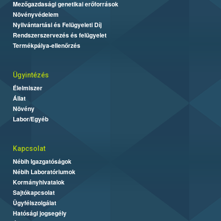
Mezőgazdasági genetikai erőforrások
Növényvédelem
Nyilvántartási és Felügyeleti Díj
Rendszerszervezés és felügyelet
Termékpálya-ellenőrzés
Ügyintézés
Élelmiszer
Állat
Növény
Labor/Egyéb
Kapcsolat
Nébih Igazgatóságok
Nébih Laboratóriumok
Kormányhivatalok
Sajtókapcsolat
Ügyfélszolgálat
Hatósági jogsegély