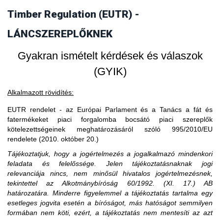
vásárol faterméket, akkor fogalmilag kizárt, hogy a
Timber Regulation (EUTR) -
3. Amennyiben egy piaci szereplő EU-s
faterméket vásárló uniós gazdasági szereplő piaci szereplő
legyen, ő csak kereskedőnek minősülhet.
partnertől vásárol, akkor is importál?
LÁNCSZEREPLŐKNEK
Gyakran ismételt kérdések és válaszok
(GYIK)
Alkalmazott rövidítés:
EUTR rendelet - az Európai Parlament és a Tanács a fát és
fatermékeket piaci forgalomba bocsátó piaci szereplők
kötelezettségeinek meghatározásáról szóló 995/2010/EU
rendelete (2010. október 20.)
Tájékoztatjuk, hogy a jogértelmezés a jogalkalmazó mindenkori
feladata és felelőssége. Jelen tájékoztatásnaknak jogi
relevanciája nincs, nem minősül hivatalos jogértelmezésnek,
tekintettel az Alkotmánybíróság 60/1992. (XI. 17.) AB
határozatára. Minderre figyelemmel a tájékoztatás tartalma egy
esetleges jogvita esetén a bíróságot, más hatóságot semmilyen
formában nem köti, ezért, a tájékoztatás nem mentesíti az azt
A közzétételtől számított ötödik év leteltekor. A tevékenység