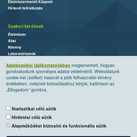
Élelmiszermentő Központ
Hírlevél feliratkozás
Gyakori kérdések
Élelmiszer
Állat
Növény
Laboratóriumok
Labor/Egyéb
Adatkezelési tájékoztatónkban
megismerheti, hogyan
gondoskodunk személyes adatai védelméről. Weboldalunk
cookie-kat (sütiket) használ a jobb felhasználói élmény
érdekében, melynek biztosításához kérjük, kattintson az
„Elfogadom” gombra.
Statisztikai célú sütik
Nemzeti Élelmiszerlánc-biztonsági Hivatal
Hirdetési célú sütik
Cím: 1024 Budapest, Keleti Károly utca. 24.
Alapműködést biztosító és funkcionális sütik
Levelezési cím: 1525 Budapest. Pf. 30.