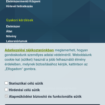
Élelmiszermentő Központ
Hírlevél feliratkozás
Gyakori kérdések
Élelmiszer
Állat
Növény
Laboratóriumok
Labor/Egyéb
Adatkezelési tájékoztatónkban
megismerheti, hogyan
gondoskodunk személyes adatai védelméről. Weboldalunk
cookie-kat (sütiket) használ a jobb felhasználói élmény
érdekében, melynek biztosításához kérjük, kattintson az
„Elfogadom” gombra.
Statisztikai célú sütik
Nemzeti Élelmiszerlánc-biztonsági Hivatal
Hirdetési célú sütik
Cím: 1024 Budapest, Keleti Károly utca. 24.
Alapműködést biztosító és funkcionális sütik
Levelezési cím: 1525 Budapest. Pf. 30.