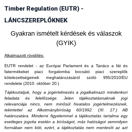
vásárol faterméket, akkor fogalmilag kizárt, hogy a
Timber Regulation (EUTR) -
3. Amennyiben egy piaci szereplő EU-s
faterméket vásárló uniós gazdasági szereplő piaci szereplő
legyen, ő csak kereskedőnek minősülhet.
partnertől vásárol, akkor is importál?
LÁNCSZEREPLŐKNEK
Gyakran ismételt kérdések és válaszok
(GYIK)
Alkalmazott rövidítés:
EUTR rendelet - az Európai Parlament és a Tanács a fát és
fatermékeket piaci forgalomba bocsátó piaci szereplők
kötelezettségeinek meghatározásáról szóló 995/2010/EU
rendelete (2010. október 20.)
Tájékoztatjuk, hogy a jogértelmezés a jogalkalmazó mindenkori
feladata és felelőssége. Jelen tájékoztatásnaknak jogi
relevanciája nincs, nem minősül hivatalos jogértelmezésnek,
tekintettel az Alkotmánybíróság 60/1992. (XI. 17.) AB
határozatára. Minderre figyelemmel a tájékoztatás tartalma egy
esetleges jogvita esetén a bíróságot, más hatóságot semmilyen
formában nem köti, ezért, a tájékoztatás nem mentesíti az azt
A közzétételtől számított ötödik év leteltekor. A tevékenység