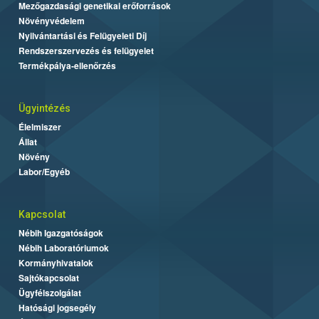
Mezőgazdasági genetikai erőforrások
Növényvédelem
Nyilvántartási és Felügyeleti Díj
Rendszerszervezés és felügyelet
Termékpálya-ellenőrzés
Ügyintézés
Élelmiszer
Állat
Növény
Labor/Egyéb
Kapcsolat
Nébih Igazgatóságok
Nébih Laboratóriumok
Kormányhivatalok
Sajtókapcsolat
Ügyfélszolgálat
Hatósági jogsegély