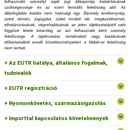
felhasználó személyt saját jogi álláspontja kialakításának
korlátozásra utaló határozati részt hamarabb is el lehet
szükségessége és az ezért fennálló felelősség alól. Az
távolítani, amennyiben az ügyfél igazolja, hogy a korlátozás
állásfoglalás kiadás nem hatósági ügy. Bármely tevékenység,
megszüntetéséhez szükséges feltételt teljesítette.
üzleti döntés, jogügylet, üzleti modell stb. megkezdésének,
Az érintett faanyag kereskedelmi lánchoz tartozó
elhatározásának, végrehajtásának az jelen tájékoztatástól való
tevékenységének felfüggesztése vagy tiltása, a
függővé tétele kizárólag az azt felhasználó kérő személy
1. Mennyi idő múlva kerülhetek le a
felfüggesztés vagy a tiltás fennállásáig szerepel a
felelőssége. A tájékoztatás tartalmából vagy kiadásának
honlapon.
időtartamából eredő következményekért a Nébih-et felelősség
honlapon közzétett jogsértések listájáról?
nem terheli.
2. Erdővédelmi bírság kiszabása esetén
Az EUTR hatálya, általános fogalmak,
fordulhatok-e a hatósághoz méltányossági
Erre a vonatkozó jogszabályi környezet alapján nincs
tudnivalók
lehetőség.
kérelemmel?
EUTR regisztráció
Nyomonkövetés, származásigazolás
Importtal kapcsolatos követelmények