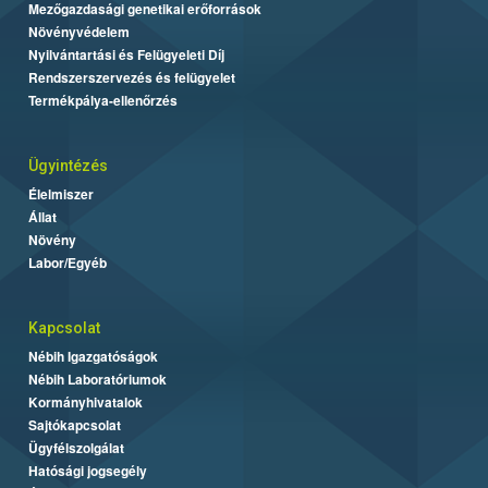
Mezőgazdasági genetikai erőforrások
Növényvédelem
Nyilvántartási és Felügyeleti Díj
Rendszerszervezés és felügyelet
Termékpálya-ellenőrzés
Ügyintézés
Élelmiszer
Állat
Növény
Labor/Egyéb
Kapcsolat
Nébih Igazgatóságok
Nébih Laboratóriumok
Kormányhivatalok
Sajtókapcsolat
Ügyfélszolgálat
Hatósági jogsegély