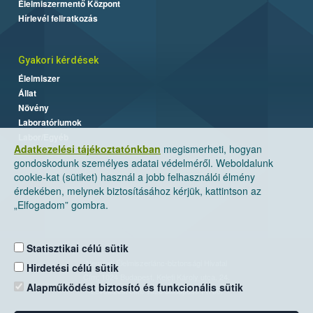
Élelmiszermentő Központ
Hírlevél feliratkozás
Gyakori kérdések
Élelmiszer
Állat
Növény
Laboratóriumok
Labor/Egyéb
Adatkezelési tájékoztatónkban
megismerheti, hogyan
gondoskodunk személyes adatai védelméről. Weboldalunk
cookie-kat (sütiket) használ a jobb felhasználói élmény
érdekében, melynek biztosításához kérjük, kattintson az
„Elfogadom” gombra.
Statisztikai célú sütik
Nemzeti Élelmiszerlánc-biztonsági Hivatal
Hirdetési célú sütik
Cím: 1024 Budapest, Keleti Károly utca. 24.
Alapműködést biztosító és funkcionális sütik
Levelezési cím: 1525 Budapest. Pf. 30.