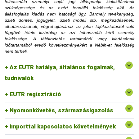
felhasználó személyt saját jogi álláspontja kialakításának
korlátozásra utaló határozati részt hamarabb is el lehet
szükségessége és az ezért fennálló felelősség alól. Az
távolítani, amennyiben az ügyfél igazolja, hogy a korlátozás
állásfoglalás kiadás nem hatósági ügy. Bármely tevékenység,
megszüntetéséhez szükséges feltételt teljesítette.
üzleti döntés, jogügylet, üzleti modell stb. megkezdésének,
Az érintett faanyag kereskedelmi lánchoz tartozó
elhatározásának, végrehajtásának az jelen tájékoztatástól való
tevékenységének felfüggesztése vagy tiltása, a
függővé tétele kizárólag az azt felhasználó kérő személy
1. Mennyi idő múlva kerülhetek le a
felfüggesztés vagy a tiltás fennállásáig szerepel a
felelőssége. A tájékoztatás tartalmából vagy kiadásának
honlapon.
időtartamából eredő következményekért a Nébih-et felelősség
honlapon közzétett jogsértések listájáról?
nem terheli.
2. Erdővédelmi bírság kiszabása esetén
Az EUTR hatálya, általános fogalmak,
fordulhatok-e a hatósághoz méltányossági
Erre a vonatkozó jogszabályi környezet alapján nincs
tudnivalók
lehetőség.
kérelemmel?
EUTR regisztráció
Nyomonkövetés, származásigazolás
Importtal kapcsolatos követelmények