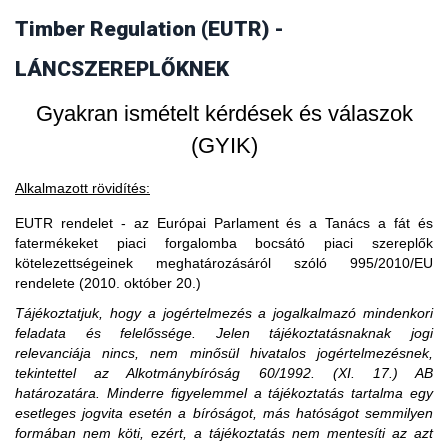
vásárol faterméket, akkor fogalmilag kizárt, hogy a
Timber Regulation (EUTR) -
3. Amennyiben egy piaci szereplő EU-s
faterméket vásárló uniós gazdasági szereplő piaci szereplő
legyen, ő csak kereskedőnek minősülhet.
partnertől vásárol, akkor is importál?
LÁNCSZEREPLŐKNEK
Gyakran ismételt kérdések és válaszok
(GYIK)
Alkalmazott rövidítés:
EUTR rendelet - az Európai Parlament és a Tanács a fát és
fatermékeket piaci forgalomba bocsátó piaci szereplők
kötelezettségeinek meghatározásáról szóló 995/2010/EU
rendelete (2010. október 20.)
Tájékoztatjuk, hogy a jogértelmezés a jogalkalmazó mindenkori
feladata és felelőssége. Jelen tájékoztatásnaknak jogi
relevanciája nincs, nem minősül hivatalos jogértelmezésnek,
tekintettel az Alkotmánybíróság 60/1992. (XI. 17.) AB
határozatára. Minderre figyelemmel a tájékoztatás tartalma egy
esetleges jogvita esetén a bíróságot, más hatóságot semmilyen
formában nem köti, ezért, a tájékoztatás nem mentesíti az azt
A közzétételtől számított ötödik év leteltekor. A tevékenység