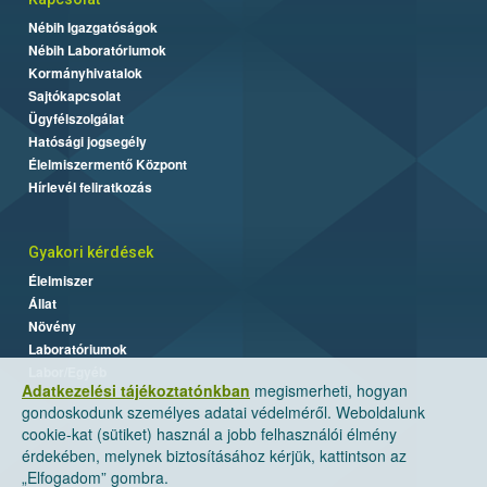
Nébih Igazgatóságok
Nébih Laboratóriumok
Kormányhivatalok
Sajtókapcsolat
Ügyfélszolgálat
Hatósági jogsegély
Élelmiszermentő Központ
Hírlevél feliratkozás
Gyakori kérdések
Élelmiszer
Állat
Növény
Laboratóriumok
Labor/Egyéb
Adatkezelési tájékoztatónkban
megismerheti, hogyan
gondoskodunk személyes adatai védelméről. Weboldalunk
cookie-kat (sütiket) használ a jobb felhasználói élmény
érdekében, melynek biztosításához kérjük, kattintson az
„Elfogadom” gombra.