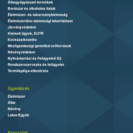
Állatgyógyászati termékek
Borászat és alkoholos italok
Élelmiszer- és takarmánybiztonság
Élelmiszerlánc-biztonsági laborhálózat
Járványvédelem
Kiemelt ügyek, EUTR
Kockázatkezelés
Mezőgazdasági genetikai erőforrások
Növényvédelem
Nyilvántartási és Felügyeleti Díj
Rendszerszervezés és felügyelet
Termékpálya-ellenőrzés
Ügyintézés
Élelmiszer
Állat
Növény
Labor/Egyéb
Kapcsolat