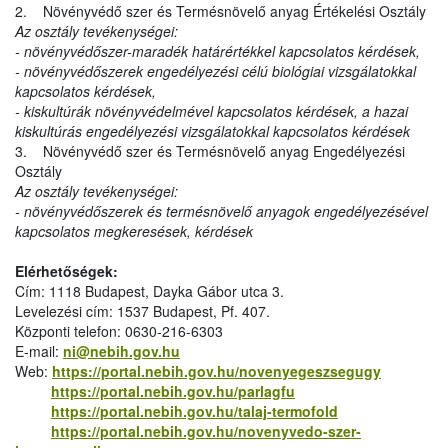
2. Növényvédő szer és Termésnövelő anyag Értékelési Osztály
Az osztály tevékenységei:
- növényvédőszer-maradék határértékkel kapcsolatos kérdések,
- növényvédőszerek engedélyezési célú biológiai vizsgálatokkal
kapcsolatos kérdések,
- kiskultúrák növényvédelmével kapcsolatos kérdések, a hazai
kiskultúrás engedélyezési vizsgálatokkal kapcsolatos kérdések
3. Növényvédő szer és Termésnövelő anyag Engedélyezési
Osztály
Az osztály tevékenységei:
- növényvédőszerek és termésnövelő anyagok engedélyezésével
kapcsolatos megkeresések, kérdések
Elérhetőségek:
Cím: 1118 Budapest, Dayka Gábor utca 3.
Levelezési cím: 1537 Budapest, Pf. 407.
Központi telefon: 0630-216-6303
E-mail:
ni@nebih.gov.hu
Web:
https://portal.nebih.gov.hu/novenyegeszsegugy
https://portal.nebih.gov.hu/parlagfu
https://portal.nebih.gov.hu/talaj-termofold
https://portal.nebih.gov.hu/novenyvedo-szer-