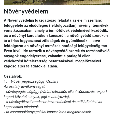
Növényvédelem
A Növényvédelmi Igazgatóság feladata az élelmiszerlánc
felügyelete az elsődleges (feldolgozatlan) növényi termékek
vonatkozásában, amely a termőföldek védelmével kezdődik,
és a növényi károsítókon keresztül, a növényvédő szereken
át a friss fogyasztású zöldségek és gyümölcsök, illetve
feldolgozatlan növényi termékek hatósági felügyeletéig tart.
Ezen kívül ide tartozik a növényvédő szerek és termésnövelő
anyagok engedélyezése, valamint a parlagfű elleni
védekezési kötelezettség betartatásával, megelőzésével
kapcsolatos feladatok ellátása.
Osztályok:
1. Növényegészségügyi Osztály
Az osztály tevékenységei:
- növényegészségügy (zárlati károsítók elleni védekezés, export-
import követelmények, jogi szabályozás),
- a növényútlevél rendszer bevezetésével és működtetésével
kapcsolatos feladatok,
- fa csomagolóanyagokkal kapcsolatos megkeresések