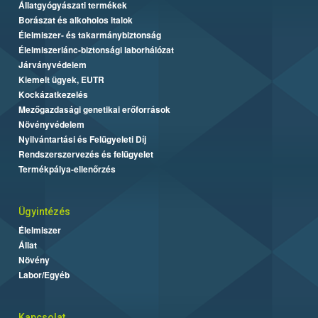
Állatgyógyászati termékek
Borászat és alkoholos italok
Élelmiszer- és takarmánybiztonság
Élelmiszerlánc-biztonsági laborhálózat
Járványvédelem
Kiemelt ügyek, EUTR
Kockázatkezelés
Mezőgazdasági genetikai erőforrások
Növényvédelem
Nyilvántartási és Felügyeleti Díj
Rendszerszervezés és felügyelet
Termékpálya-ellenőrzés
Ügyintézés
Élelmiszer
Állat
Növény
Labor/Egyéb
Kapcsolat