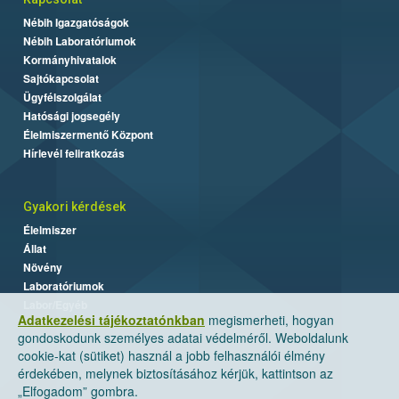
Nébih Igazgatóságok
Nébih Laboratóriumok
Kormányhivatalok
Sajtókapcsolat
Ügyfélszolgálat
Hatósági jogsegély
Élelmiszermentő Központ
Hírlevél feliratkozás
Gyakori kérdések
Élelmiszer
Állat
Növény
Laboratóriumok
Labor/Egyéb
Adatkezelési tájékoztatónkban
megismerheti, hogyan
gondoskodunk személyes adatai védelméről. Weboldalunk
cookie-kat (sütiket) használ a jobb felhasználói élmény
érdekében, melynek biztosításához kérjük, kattintson az
„Elfogadom” gombra.