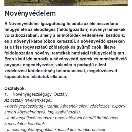
Növényvédelem
A Növényvédelmi Igazgatóság feladata az élelmiszerlánc
felügyelete az elsődleges (feldolgozatlan) növényi termékek
vonatkozásában, amely a termőföldek védelmével kezdődik,
és a növényi károsítókon keresztül, a növényvédő szereken
át a friss fogyasztású zöldségek és gyümölcsök, illetve
feldolgozatlan növényi termékek hatósági felügyeletéig tart.
Ezen kívül ide tartozik a növényvédő szerek és termésnövelő
anyagok engedélyezése, valamint a parlagfű elleni
védekezési kötelezettség betartatásával, megelőzésével
kapcsolatos feladatok ellátása.
Osztályok:
1. Növényegészségügyi Osztály
Az osztály tevékenységei:
- növényegészségügy (zárlati károsítók elleni védekezés, export-
import követelmények, jogi szabályozás),
- a növényútlevél rendszer bevezetésével és működtetésével
kapcsolatos feladatok,
- fa csomagolóanyagokkal kapcsolatos megkeresések