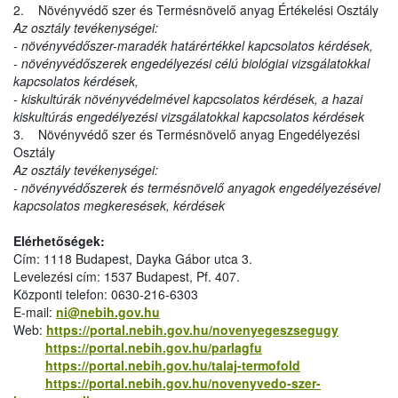
2. Növényvédő szer és Termésnövelő anyag Értékelési Osztály
Az osztály tevékenységei:
- növényvédőszer-maradék határértékkel kapcsolatos kérdések,
- növényvédőszerek engedélyezési célú biológiai vizsgálatokkal
kapcsolatos kérdések,
- kiskultúrák növényvédelmével kapcsolatos kérdések, a hazai
kiskultúrás engedélyezési vizsgálatokkal kapcsolatos kérdések
3. Növényvédő szer és Termésnövelő anyag Engedélyezési
Osztály
Az osztály tevékenységei:
- növényvédőszerek és termésnövelő anyagok engedélyezésével
kapcsolatos megkeresések, kérdések
Elérhetőségek:
Cím: 1118 Budapest, Dayka Gábor utca 3.
Levelezési cím: 1537 Budapest, Pf. 407.
Központi telefon: 0630-216-6303
E-mail:
ni@nebih.gov.hu
Web:
https://portal.nebih.gov.hu/novenyegeszsegugy
https://portal.nebih.gov.hu/parlagfu
https://portal.nebih.gov.hu/talaj-termofold
https://portal.nebih.gov.hu/novenyvedo-szer-