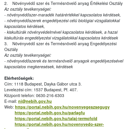
2. Növényvédő szer és Termésnövelő anyag Értékelési Osztály
Az osztály tevékenységei:
- növényvédőszer-maradék határértékkel kapcsolatos kérdések,
- növényvédőszerek engedélyezési célú biológiai vizsgálatokkal
kapcsolatos kérdések,
- kiskultúrák növényvédelmével kapcsolatos kérdések, a hazai
kiskultúrás engedélyezési vizsgálatokkal kapcsolatos kérdések
3. Növényvédő szer és Termésnövelő anyag Engedélyezési
Osztály
Az osztály tevékenységei:
- növényvédőszerek és termésnövelő anyagok engedélyezésével
kapcsolatos megkeresések, kérdések
Elérhetőségek:
Cím: 1118 Budapest, Dayka Gábor utca 3.
Levelezési cím: 1537 Budapest, Pf. 407.
Központi telefon: 0630-216-6303
E-mail:
ni@nebih.gov.hu
Web:
https://portal.nebih.gov.hu/novenyegeszsegugy
https://portal.nebih.gov.hu/parlagfu
https://portal.nebih.gov.hu/talaj-termofold
https://portal.nebih.gov.hu/novenyvedo-szer-