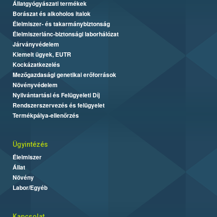
Állatgyógyászati termékek
Borászat és alkoholos italok
Élelmiszer- és takarmánybiztonság
Élelmiszerlánc-biztonsági laborhálózat
Járványvédelem
Kiemelt ügyek, EUTR
Kockázatkezelés
Mezőgazdasági genetikai erőforrások
Növényvédelem
Nyilvántartási és Felügyeleti Díj
Rendszerszervezés és felügyelet
Termékpálya-ellenőrzés
Ügyintézés
Élelmiszer
Állat
Növény
Labor/Egyéb
Kapcsolat