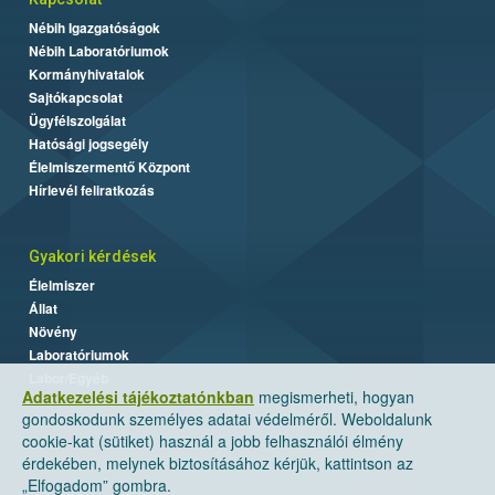
Nébih Igazgatóságok
Nébih Laboratóriumok
Kormányhivatalok
Sajtókapcsolat
Ügyfélszolgálat
Hatósági jogsegély
Élelmiszermentő Központ
Hírlevél feliratkozás
Gyakori kérdések
Élelmiszer
Állat
Növény
Laboratóriumok
Labor/Egyéb
Adatkezelési tájékoztatónkban
megismerheti, hogyan
gondoskodunk személyes adatai védelméről. Weboldalunk
cookie-kat (sütiket) használ a jobb felhasználói élmény
érdekében, melynek biztosításához kérjük, kattintson az
„Elfogadom” gombra.