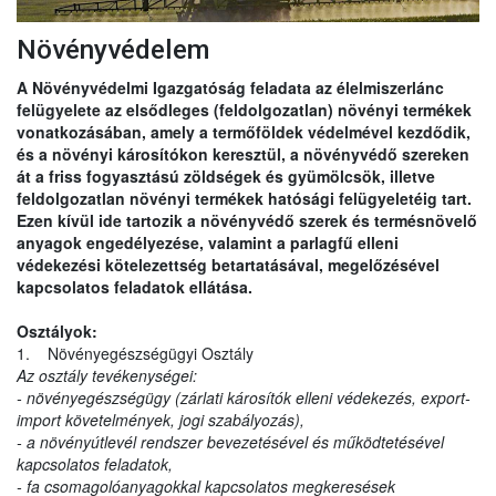
Növényvédelem
A Növényvédelmi Igazgatóság feladata az élelmiszerlánc
felügyelete az elsődleges (feldolgozatlan) növényi termékek
vonatkozásában, amely a termőföldek védelmével kezdődik,
és a növényi károsítókon keresztül, a növényvédő szereken
át a friss fogyasztású zöldségek és gyümölcsök, illetve
feldolgozatlan növényi termékek hatósági felügyeletéig tart.
Ezen kívül ide tartozik a növényvédő szerek és termésnövelő
anyagok engedélyezése, valamint a parlagfű elleni
védekezési kötelezettség betartatásával, megelőzésével
kapcsolatos feladatok ellátása.
Osztályok:
1. Növényegészségügyi Osztály
Az osztály tevékenységei:
- növényegészségügy (zárlati károsítók elleni védekezés, export-
import követelmények, jogi szabályozás),
- a növényútlevél rendszer bevezetésével és működtetésével
kapcsolatos feladatok,
- fa csomagolóanyagokkal kapcsolatos megkeresések