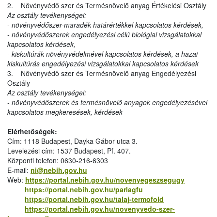
2. Növényvédő szer és Termésnövelő anyag Értékelési Osztály
Az osztály tevékenységei:
- növényvédőszer-maradék határértékkel kapcsolatos kérdések,
- növényvédőszerek engedélyezési célú biológiai vizsgálatokkal
kapcsolatos kérdések,
- kiskultúrák növényvédelmével kapcsolatos kérdések, a hazai
kiskultúrás engedélyezési vizsgálatokkal kapcsolatos kérdések
3. Növényvédő szer és Termésnövelő anyag Engedélyezési
Osztály
Az osztály tevékenységei:
- növényvédőszerek és termésnövelő anyagok engedélyezésével
kapcsolatos megkeresések, kérdések
Elérhetőségek:
Cím: 1118 Budapest, Dayka Gábor utca 3.
Levelezési cím: 1537 Budapest, Pf. 407.
Központi telefon: 0630-216-6303
E-mail:
ni@nebih.gov.hu
Web:
https://portal.nebih.gov.hu/novenyegeszsegugy
https://portal.nebih.gov.hu/parlagfu
https://portal.nebih.gov.hu/talaj-termofold
https://portal.nebih.gov.hu/novenyvedo-szer-