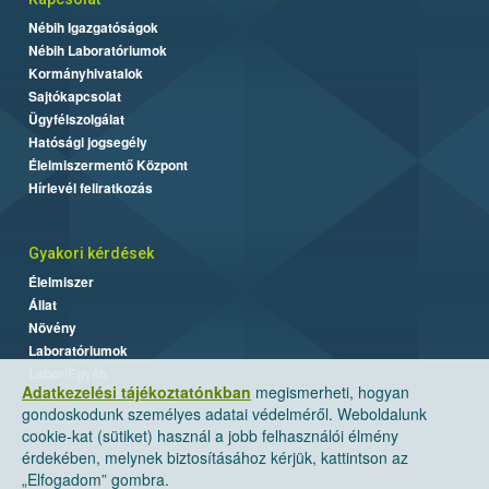
Nébih Igazgatóságok
Nébih Laboratóriumok
Kormányhivatalok
Sajtókapcsolat
Ügyfélszolgálat
Hatósági jogsegély
Élelmiszermentő Központ
Hírlevél feliratkozás
Gyakori kérdések
Élelmiszer
Állat
Növény
Laboratóriumok
Labor/Egyéb
Adatkezelési tájékoztatónkban
megismerheti, hogyan
gondoskodunk személyes adatai védelméről. Weboldalunk
cookie-kat (sütiket) használ a jobb felhasználói élmény
érdekében, melynek biztosításához kérjük, kattintson az
„Elfogadom” gombra.