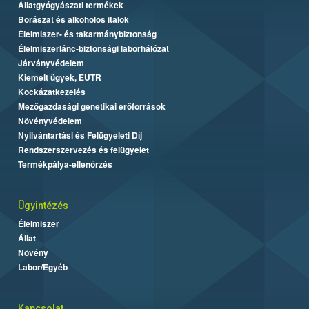
Állatgyógyászati termékek
Borászat és alkoholos italok
Élelmiszer- és takarmánybiztonság
Élelmiszerlánc-biztonsági laborhálózat
Járványvédelem
Kiemelt ügyek, EUTR
Kockázatkezelés
Mezőgazdasági genetikai erőforrások
Növényvédelem
Nyilvántartási és Felügyeleti Díj
Rendszerszervezés és felügyelet
Termékpálya-ellenőrzés
Ügyintézés
Élelmiszer
Állat
Növény
Labor/Egyéb
Kapcsolat