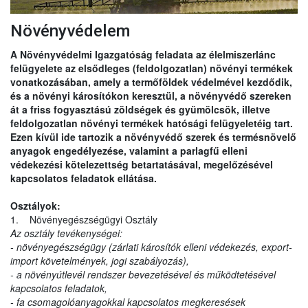
Növényvédelem
A Növényvédelmi Igazgatóság feladata az élelmiszerlánc
felügyelete az elsődleges (feldolgozatlan) növényi termékek
vonatkozásában, amely a termőföldek védelmével kezdődik,
és a növényi károsítókon keresztül, a növényvédő szereken
át a friss fogyasztású zöldségek és gyümölcsök, illetve
feldolgozatlan növényi termékek hatósági felügyeletéig tart.
Ezen kívül ide tartozik a növényvédő szerek és termésnövelő
anyagok engedélyezése, valamint a parlagfű elleni
védekezési kötelezettség betartatásával, megelőzésével
kapcsolatos feladatok ellátása.
Osztályok:
1. Növényegészségügyi Osztály
Az osztály tevékenységei:
- növényegészségügy (zárlati károsítók elleni védekezés, export-
import követelmények, jogi szabályozás),
- a növényútlevél rendszer bevezetésével és működtetésével
kapcsolatos feladatok,
- fa csomagolóanyagokkal kapcsolatos megkeresések