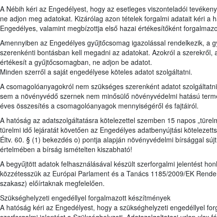
A Nébih kéri az Engedélyest, hogy az esetleges viszonteladói tevéke
ne adjon meg adatokat. Kizárólag azon tételek forgalmi adatait kéri a 
Engedélyes, valamint megbízottja első hazai értékesítőként forgalmazo
Amennyiben az Engedélyes gyűjtőcsomag igazolással rendelkezik, a g
szerenkénti bontásban kell megadni az adatokat. Azokról a szerekről,
értékesít a gyűjtőcsomagban, ne adjon be adatot.
Minden szerről a saját engedélyese köteles adatot szolgáltatni.
A csomagolóanyagokról nem szükséges szerenként adatot szolgáltatn
sem a növényvédő szernek nem minősülő növényvédelmi hatású term
éves összesítés a csomagolóanyagok mennyiségéről és fajtáiról.
A hatóság az adatszolgáltatásra kötelezettel szemben 15 napos „türel
türelmi idő lejáratát követően az Engedélyes adatbenyújtási kötelezet
Éltv. 60. § (1) bekezdés o) pontja alapján növényvédelmi bírsággal súj
értelmében a bírság ismételten kiszabható!
A begyűjtött adatok felhasználásával készült szerforgalmi jelentést 
közzétesszük az Európai Parlament és a Tanács 1185/2009/EK Rendelet
szakasz) előírtaknak megfelelően.
Szükséghelyzeti engedéllyel forgalmazott készítmények
A hatóság kéri az Engedélyest, hogy a szükséghelyzeti engedéllyel for
szerforgalmi jelentést a Szükséghelyzeti_Adatszolgaltatasi urlap.xlsx f