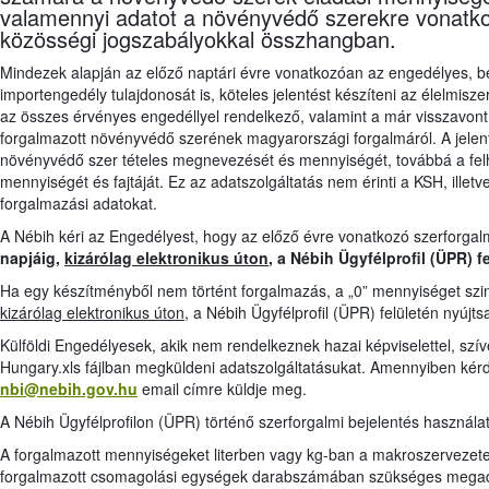
valamennyi adatot a növényvédő szerekre vonatkozó
közösségi jogszabályokkal összhangban.
Mindezek alapján az előző naptári évre vonatkozóan az engedélyes, 
importengedély tulajdonosát is, köteles jelentést készíteni az élelmisze
az összes érvényes engedéllyel rendelkező, valamint a már visszavont,
forgalmazott növényvédő szerének magyarországi forgalmáról. A jelent
növényvédő szer tételes megnevezését és mennyiségét, továbbá a fe
mennyiségét és fajtáját. Ez az adatszolgáltatás nem érinti a KSH, illetve
forgalmazási adatokat.
A Nébih kéri az Engedélyest, hogy az előző évre vonatkozó szerforgal
napjáig,
kizárólag elektronikus úton
, a Nébih Ügyfélprofil (ÜPR) f
Ha egy készítményből nem történt forgalmazás, a „0” mennyiséget szin
kizárólag elektronikus úton
, a Nébih Ügyfélprofil (ÜPR) felületén nyújts
Külföldi Engedélyesek, akik nem rendelkeznek hazai képviselettel, szí
Hungary.xls fájlban megküldeni adatszolgáltatásukat. Amennyiben kérd
nbi@nebih.gov.hu
email címre küldje meg.
A Nébih Ügyfélprofilon (ÜPR) történő szerforgalmi bejelentés használatá
A forgalmazott mennyiségeket literben vagy kg-ban a makroszervezet
forgalmazott csomagolási egységek darabszámában szükséges mega