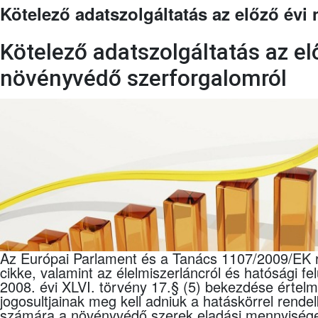
Kötelező adatszolgáltatás az előző év
Kötelező adatszolgáltatás az el
növényvédő szerforgalomról
Az Európai Parlament és a Tanács 1107/2009/EK 
cikke, valamint az élelmiszerláncról és hatósági fe
2008. évi XLVI. törvény 17.§ (5) bekezdése érte
jogosultjainak meg kell adniuk a hatáskörrel rend
számára a növényvédő szerek eladási mennyisége