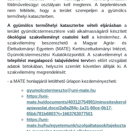
földművelésügyi osztályain kell megtenni. A bejelentésnek
nem feltétele, hogy a terület szerepeljen a gyümölcs
termőhelyi kataszterben.
A gyümölcs termőhelyi kataszterbe vételi eljárásban
a
terület gyümölcstermesztésre való alkalmasságáról készített
ökológiai szakvéleményt csatolni kell
a kérelemhez. A
szakvélemény beszerezhető a Magyar Agrár- és
Élettudományi Egyetem (MATE) Kertészettudományi Intézet,
Gyümölcstermesztési Kutatóközponttól. A szakvéleményt a
telepítést megalapozó talajvédelmi terv
ben előírt vizsgálati
adatok birtokában, helyszíni szemlét követően állítják ki. A
szakvélemény megrendelését:
- a MATE honlapjáról letölthető űrlapon kezdeményezheti:
gyumolcstermeszto@uni-mate.hu
https://uni-
mate.hu/documents/40312/754991/minositeskerol
apjavaslat.docx/2a8a284c-1a31-60ce-0b17-
65bb781b6803?t=1663763077501
https://uni-
mate.hu/hu/egyetemunk/szolgaltatasok/tajekozta