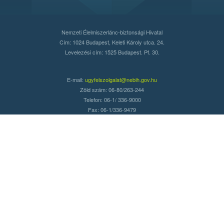
Nemzeti Élelmiszerlánc-biztonsági Hivatal
Cím: 1024 Budapest, Keleti Károly utca. 24.
Levelezési cím: 1525 Budapest. Pf. 30.
E-mail:
ugyfelszolgalat@nebih.gov.hu
Zöld szám: 06-80/263-244
Telefon: 06-1/ 336-9000
Fax: 06-1/336-9479