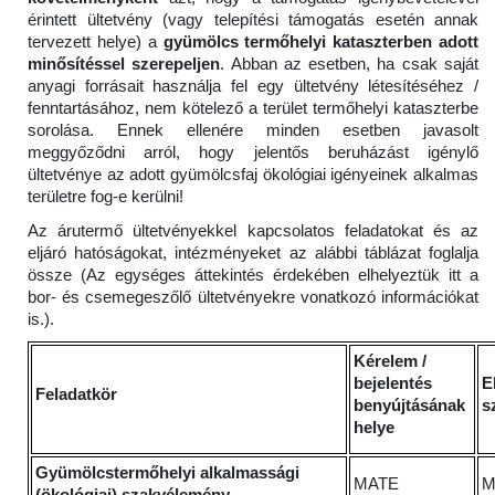
érintett ültetvény (vagy telepítési támogatás esetén annak
tervezett helye) a
gyümölcs termőhelyi kataszterben adott
minősítéssel szerepeljen
. Abban az esetben, ha csak saját
anyagi forrásait használja fel egy ültetvény létesítéséhez /
fenntartásához, nem kötelező a terület termőhelyi kataszterbe
sorolása. Ennek ellenére minden esetben javasolt
meggyőződni arról, hogy jelentős beruházást igénylő
ültetvénye az adott gyümölcsfaj ökológiai igényeinek alkalmas
területre fog-e kerülni!
Az árutermő ültetvényekkel kapcsolatos feladatokat és az
eljáró hatóságokat, intézményeket az alábbi táblázat foglalja
össze (Az egységes áttekintés érdekében elhelyeztük itt a
bor- és csemegeszőlő ültetvényekre vonatkozó információkat
is.).
Kérelem /
bejelentés
E
Feladatkör
benyújtásának
s
helye
Gyümölcstermőhelyi alkalmassági
MATE
M