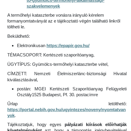
to-gyumolcs-termohelyi-alkalmassagi-
szakvelemenyek
A termőhelyi kataszterbe vonásra irányuló kérelem
formanyomtatványát az e tájékoztató végén található linkről
töltheti le.
Beküldhető:
Elektronikusan
https://epapir.gov.hu/
TÉMACSOPORT: Kertészeti szaporítóanyag,
ÜGYTÍPUS: Gyümölcs-termőhelyi kataszterbe vétel,
CÍMZETT: Nemzeti Élelmiszerlánc-biztonsági Hivatal
kiválasztásával,
postán: MGEI Kertészeti Szaporítóanyag Felügyeleti
Osztály1525 Budapest, Pf. 30. postacímre
Űrlap letölthető:
https://portal.nebih.gov.hu/ugyintezes/noveny/nyomtatvan
yok
.
Tájékoztatjuk, hogy egyes
pályázati kiírások előírhatják
követelményként
azt, hogy a támogatás igénybevételével