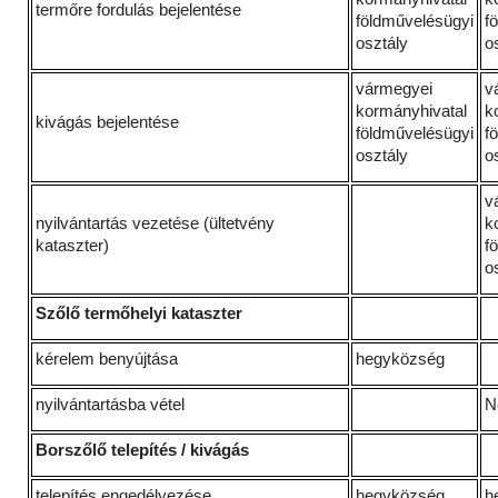
termőre fordulás bejelentése
földművelésügyi
f
osztály
o
vármegyei
v
kormányhivatal
k
kivágás bejelentése
földművelésügyi
f
osztály
o
v
nyilvántartás vezetése (ültetvény
k
kataszter)
f
o
Szőlő termőhelyi kataszter
kérelem benyújtása
hegyközség
nyilvántartásba vétel
N
Borszőlő telepítés / kivágás
telepítés engedélyezése
hegyközség
h