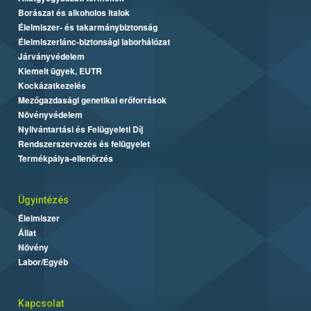
Borászat és alkoholos italok
Élelmiszer- és takarmánybiztonság
Élelmiszerlánc-biztonsági laborhálózat
Járványvédelem
Kiemelt ügyek, EUTR
Kockázatkezelés
Mezőgazdasági genetikai erőforrások
Növényvédelem
Nyilvántartási és Felügyeleti Díj
Rendszerszervezés és felügyelet
Termékpálya-ellenőrzés
Ügyintézés
Élelmiszer
Állat
Növény
Labor/Egyéb
Kapcsolat