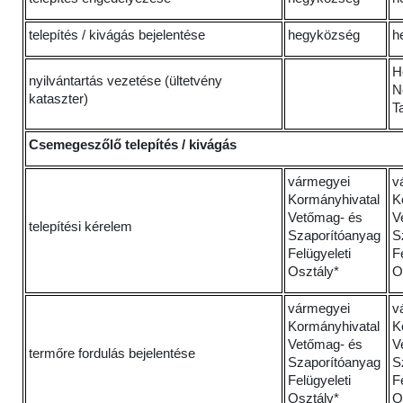
telepítés / kivágás bejelentése
hegyközség
h
H
nyilvántartás vezetése (ültetvény
N
kataszter)
T
Csemegeszőlő telepítés / kivágás
vármegyei
v
Kormányhivatal
K
Vetőmag- és
V
telepítési kérelem
Szaporítóanyag
S
Felügyeleti
F
Osztály*
O
vármegyei
v
Kormányhivatal
K
Vetőmag- és
V
termőre fordulás bejelentése
Szaporítóanyag
S
Felügyeleti
F
Osztály*
O