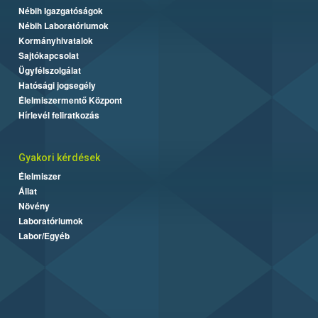
Nébih Igazgatóságok
Nébih Laboratóriumok
Kormányhivatalok
Sajtókapcsolat
Ügyfélszolgálat
Hatósági jogsegély
Élelmiszermentő Központ
Hírlevél feliratkozás
Gyakori kérdések
Élelmiszer
Állat
Növény
Laboratóriumok
Labor/Egyéb