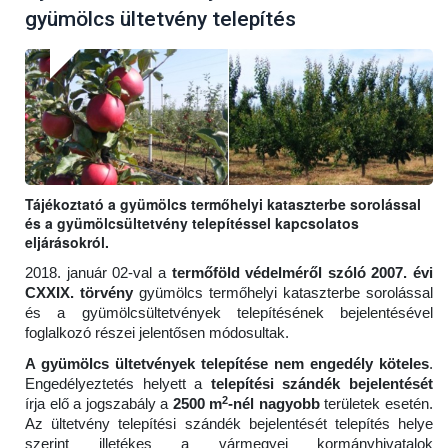
gyümölcs ültetvény telepítés
Tájékoztató a gyümölcs termőhelyi kataszterbe sorolással
és a gyümölcsültetvény telepítéssel kapcsolatos
eljárásokról.
2018. január 02-val a
termőföld védelméről szóló 2007. évi
CXXIX. törvény
gyümölcs termőhelyi kataszterbe sorolással
és a gyümölcsültetvények telepítésének bejelentésével
foglalkozó részei jelentősen módosultak.
A gyümölcs ültetvények telepítése nem engedély köteles
.
Engedélyeztetés helyett a
telepítési szándék bejelentését
2
írja elő a jogszabály a
2500 m
-nél nagyobb
területek esetén.
Az ültetvény telepítési szándék bejelentését telepítés helye
szerint illetékes a vármegyei kormányhivatalok