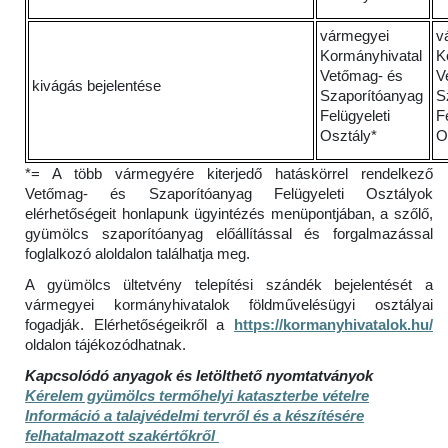
vármegyei
v
Kormányhivatal
K
Vetőmag- és
V
kivágás bejelentése
Szaporítóanyag
S
Felügyeleti
F
Osztály*
O
*= A több vármegyére kiterjedő hatáskörrel rendelkező
Vetőmag- és Szaporítóanyag Felügyeleti Osztályok
elérhetőségeit honlapunk ügyintézés menüpontjában, a szőlő,
gyümölcs szaporítóanyag előállítással és forgalmazással
foglalkozó aloldalon találhatja meg.
A gyümölcs ültetvény telepítési szándék bejelentését a
vármegyei kormányhivatalok földművelésügyi osztályai
fogadják. Elérhetőségeikről a
https://kormanyhivatalok.hu/
oldalon tájékozódhatnak.
Kapcsolódó anyagok és letölthető nyomtatványok
Kérelem gyümölcs termőhelyi kataszterbe vételre
Információ a talajvédelmi tervről és a készítésére
felhatalmazott szakértőkről