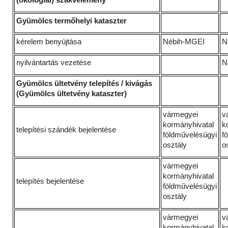
(ökológiai) szakvélemény
Gyümölcs termőhelyi kataszter
kérelem benyújtása
Nébih-MGEI
N
nyilvántartás vezetése
N
Gyümölcs ültetvény telepítés / kivágás
(Gyümölcs ültetvény kataszter)
vármegyei
v
kormányhivatal
k
telepítési szándék bejelentése
földművelésügyi
f
osztály
o
vármegyei
kormányhivatal
telepítés bejelentése
földművelésügyi
osztály
vármegyei
v
kormányhivatal
k