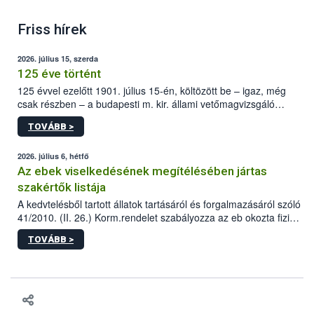
Friss hírek
2026. július 15, szerda
125 éve történt
125 évvel ezelőtt 1901. július 15-én, költözött be – igaz, még
csak részben – a budapesti m. kir. állami vetőmagvizsgáló
állomás a Kis Rókus utca 15. szám alatti, Czigler Győző által
TOVÁBB >
tervezett új épületébe.
2026. július 6, hétfő
Az ebek viselkedésének megítélésében jártas
szakértők listája
A kedvtelésből tartott állatok tartásáról és forgalmazásáról szóló
41/2010. (II. 26.) Korm.rendelet szabályozza az eb okozta fizikai
sérülés, illetve ennek veszélye keletkezésekor felmerülő
TOVÁBB >
hatósági feladatokat, valamint a veszélyes eb tartását és annak
engedélyezését. Ezen eljárások során szükség esetén be kell
vonni az ebek viselkedésének megítélésében jártas szakértőt.