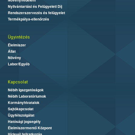
Növényvédelem
Nyilvántartási és Felügyeleti Díj
Rendszerszervezés és felügyelet
Termékpálya-ellenőrzés
Ügyintézés
Élelmiszer
Állat
Növény
Labor/Egyéb
Kapcsolat
Nébih Igazgatóságok
Nébih Laboratóriumok
Kormányhivatalok
Sajtókapcsolat
Ügyfélszolgálat
Hatósági jogsegély
Élelmiszermentő Központ
Hírlevél feliratkozás