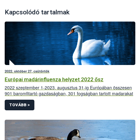
Kapcsolódó tartalmak
2022. október 27, csütörtök
Európai madárinfluenza helyzet 2022 ősz
2022 szeptember 1-2023. augusztus 31-ig Európában összesen
901 baromfitartó gazdaságban, 301 fogságban tartott madarakat
tartó intézményben és 19.021 vadmadárban mutatták ki a
szakemberek a magas patogenitású madárinfluenza vírusát.
TOVÁBB >