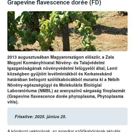
Grapevine flavescence dorée (FD)
2013 augusztusában Magyarországon először, a Zala
Megyei Kormányhivatal Növény- és Talajvédelmi
Igazgatóságának növényvédelmi felügyelői által, Lenti
községben gyűjtött levélmintákból és Kerkateskánd
határában befogott szőlőkabócákból mutatta ki a Nébih
Növény-egészségügyi és Molekuláris Biológiai
Laboratóriuma (NMBL) az aranyszínű sárgaság fitoplazmát
(Grapevine flavescence dorée phytoplasma, Phytoplasma
vitis).
Frissítve: 2025. június 25.
A kórokozó vektorának, az amerikai szőlőkabócának aktuális