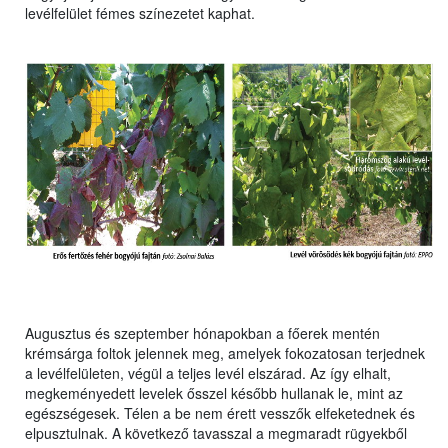
levélfelület fémes színezetet kaphat.
Augusztus és szeptember hónapokban a főerek mentén
krémsárga foltok jelennek meg, amelyek fokozatosan terjednek
a levélfelületen, végül a teljes levél elszárad. Az így elhalt,
megkeményedett levelek ősszel később hullanak le, mint az
egészségesek. Télen a be nem érett vesszők elfeketednek és
elpusztulnak. A következő tavasszal a megmaradt rügyekből