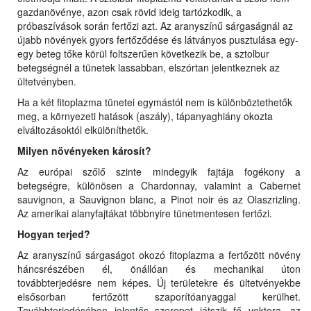
gazdanövénye, azon csak rövid ideig tartózkodik, a
próbaszívások során fertőzi azt. Az aranyszínű sárgaságnál az
újabb növények gyors fertőződése és látványos pusztulása egy-
egy beteg tőke körül foltszerűen következik be, a sztolbur
betegségnél a tünetek lassabban, elszórtan jelentkeznek az
ültetvényben.
Ha a két fitoplazma tünetei egymástól nem is különböztethetők
meg, a környezeti hatások (aszály), tápanyaghiány okozta
elváltozásoktól elkülöníthetők.
Milyen növényeken károsít?
Az európai szőlő szinte mindegyik fajtája fogékony a
betegségre, különösen a Chardonnay, valamint a Cabernet
sauvignon, a Sauvignon blanc, a Pinot noir és az Olaszrizling.
Az amerikai alanyfajtákat többnyire tünetmentesen fertőzi.
Hogyan terjed?
Az aranyszínű sárgaságot okozó fitoplazma a fertőzött növény
háncsrészében él, önállóan és mechanikai úton
továbbterjedésre nem képes. Új területekre és ültetvényekbe
elsősorban fertőzött szaporítóanyaggal kerülhet.
Továbbterjedésében jelentős szerepet játszik fő vektora, az