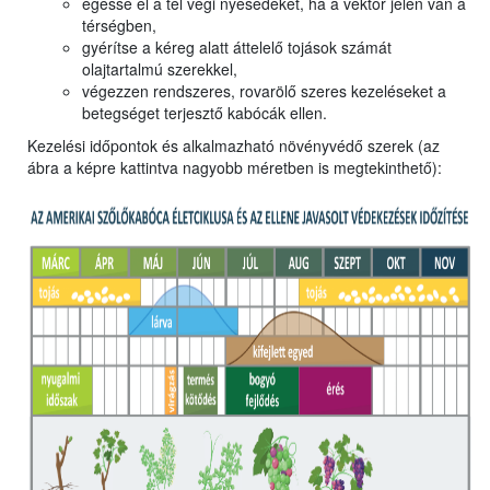
égesse el a tél végi nyesedéket, ha a vektor jelen van a
térségben,
gyérítse a kéreg alatt áttelelő tojások számát
olajtartalmú szerekkel,
végezzen rendszeres, rovarölő szeres kezeléseket a
betegséget terjesztő kabócák ellen.
Kezelési időpontok és alkalmazható növényvédő szerek (az
ábra a képre kattintva nagyobb méretben is megtekinthető):