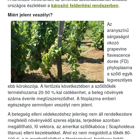
országos észlelései a
károsító felderítési rendszerben
.
Miért jelent veszélyt?
Az
aranyszínű
sárgaságot
okozó
grapevine
flavescence
dorée (FD)
phytoplasma
a szőlő egyik
legveszélyes
ebb kórokozója. A fertőzés következtében a szőlőtőkék
terméshozama 20-50 %-kal csökkenhet, a beteg növények
száma évente megtízszereződhet. A fitoplazma emberi
egészségre semmilyen veszélyt nem jelent.
A betegség elleni védekezéshez jelenleg nem áll rendelkezésre
megfelelő növényvédő szeres eljárás, terjedése azonban
megállítható, fő vektora, az amerikai szőlőkabóca ( Scaphoideus
titanus) elleni kezelésekkel. Ahol ez nem megoldott,a tőkék 80-
100 %-a is megfertőződhet a fitoplazmával, fogékony fajták