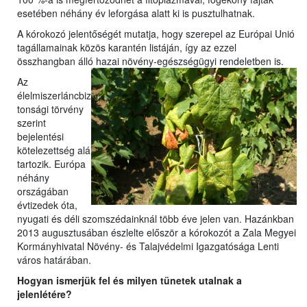
esetében néhány év leforgása alatt ki is pusztulhatnak.
A kórokozó jelentőségét mutatja, hogy szerepel az Európai Unió
tagállamainak közös karantén listáján, így az ezzel
összhangban álló hazai növény-egészségügyi rendeletben is.
Az
élelmiszerláncbiz
tonsági törvény
szerint
bejelentési
kötelezettség alá
tartozik. Európa
néhány
országában
évtizedek óta,
nyugati és déli szomszédainknál több éve jelen van. Hazánkban
2013 augusztusában észlelte először a kórokozót a Zala Megyei
Kormányhivatal Növény- és Talajvédelmi Igazgatósága Lenti
város határában.
Hogyan ismerjük fel és milyen tünetek utalnak a
jelenlétére?