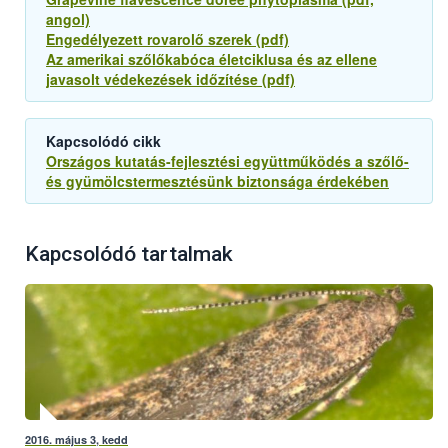
angol)
Engedélyezett rovarolő szerek (pdf)
Az amerikai szőlőkabóca életciklusa és az ellene
javasolt védekezések időzítése (pdf)
Kapcsolódó cikk
Országos kutatás-fejlesztési együttműködés a szőlő-
és gyümölcstermesztésünk biztonsága érdekében
Kapcsolódó tartalmak
2016. május 3, kedd