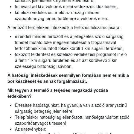
kabócák jelenlétének nyomon követésére,
felhívást ad ki a vektorok elleni védekezés időzítésére,
kötelező védekezést ír elő az ország minden
szaporítóanyag termő területére a vektorok ellen.
A fertőzött területeken intézkedik a fertőzés felszámolására:
elrendeli minden fertőzött és a jellegzetes szőlő sárgaság
tünetet mutató tőke megsemmisítését a fitoplazmával
fertőzöttnek kimutatott tőkék körüli 1 km sugarú területen,
fokozott felderítést és kötelező védekezési programot ír elő
a fenti 1 km sugarú területen és az azt körülvevő 3 km
szélességű biztonsági sávban.
A hatósági intézkedések semmilyen formában nem érintik a
bor készítését és annak forgalmazását.
Mit tegyen a termelő a terjedés megakadályozása
érdekében?
Értesítse hatóságunkat, ha gyanúja van a szőlő aranyszínű
sárgaság betegség jelenlétére!
Telepítéskor hatóságilag ellenőrzött, minőségtanúsított szőlő
szaporítóanyagot ültessen!
Az ültetvényben: