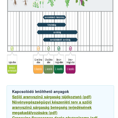
Kapcsolódó letölthető anyagok
Szőlő aranyszínű sárgaság tájékoztató (pdf)
Növényegészségügyi készenléti terv a szőlő
aranyszínű sárgaság betegség terjedésének
megakadályozására (pdf)
Grapevine flavescence dorée phytoplasma (pdf,