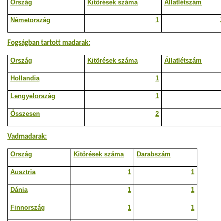
Ország
Kitörések száma
Állatlétszám
Németország
1
Fogságban tartott madarak:
Ország
Kitörések száma
Állatlétszám
Hollandia
1
Lengyelország
1
Összesen
2
Vadmadarak:
Ország
Kitörések száma
Darabszám
Ausztria
1
1
Dánia
1
1
Finnország
1
1