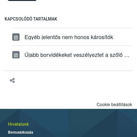
azonosította.</p>
KAPCSOLÓDÓ TARTALMAK
Egyéb jelentős nem honos károsítók
Újabb borvidékeket veszélyeztet a szőlő aranyszínű sárgaság betegség
Cookie beállítások
Hivatalunk
Bemutatkozás