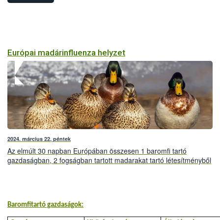
Európai madárinfluenza helyzet
2024. március 22, péntek
Az elmúlt 30 napban Európában összesen 1 baromfi tartó
gazdaságban, 2 fogságban tartott madarakat tartó létesítményből
és 45 vadmadárból mutatták ki a szakemberek a magas
patogenitású madárinfluenza vírusát.
Baromfitartó gazdaságok: