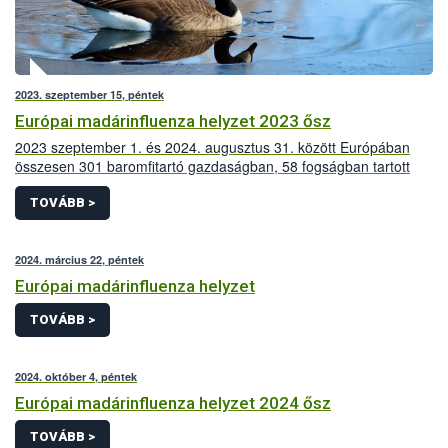
2023. szeptember 15, péntek
Európai madárinfluenza helyzet 2023 ősz
2023 szeptember 1. és 2024. augusztus 31. között Európában
összesen 301 baromfitartó gazdaságban, 58 fogságban tartott
madarakat tartó létesítményben és 1.700 vadmadárból mutatták
ki a szakemberek a magas patogenitású madárinfluenza vírusát.
TOVÁBB >
2024. március 22, péntek
Európai madárinfluenza helyzet
TOVÁBB >
2024. október 4, péntek
Európai madárinfluenza helyzet 2024 ősz
TOVÁBB >