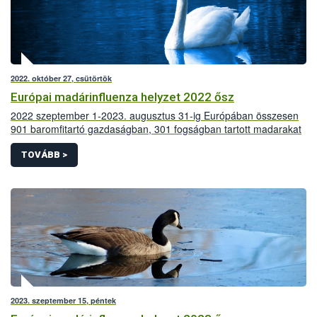
2022. október 27, csütörtök
Európai madárinfluenza helyzet 2022 ősz
2022 szeptember 1-2023. augusztus 31-ig Európában összesen
901 baromfitartó gazdaságban, 301 fogságban tartott madarakat
tartó intézményben és 19.021 vadmadárban mutatták ki a
szakemberek a magas patogenitású madárinfluenza vírusát.
TOVÁBB >
2023. szeptember 15, péntek