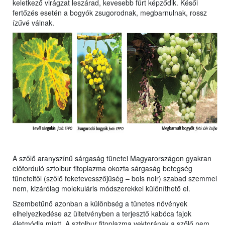
keletkező virágzat leszárad, kevesebb fürt képződik. Késői
fertőzés esetén a bogyók zsugorodnak, megbarnulnak, rossz
ízűvé válnak.
A szőlő aranyszínű sárgaság tünetei Magyarországon gyakran
előforduló sztolbur fitoplazma okozta sárgaság betegség
tüneteitől (szőlő feketevesszőjűség – bois noir) szabad szemmel
nem, kizárólag molekuláris módszerekkel különíthető el.
Szembetűnő azonban a különbség a tünetes növények
elhelyezkedése az ültetvényben a terjesztő kabóca fajok
életmódja miatt. A sztolbur fitoplazma vektorának a szőlő nem