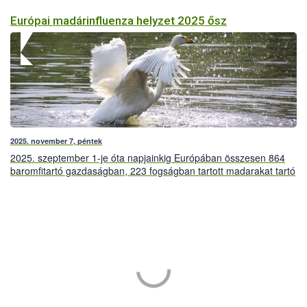
Európai madárinfluenza helyzet 2025 ősz
2025. november 7, péntek
2025. szeptember 1-je óta napjainkig Európában összesen 864
baromfitartó gazdaságban, 223 fogságban tartott madarakat tartó
létesítményben és 9.515 db vadmadárból mutatták ki a
szakemberek a magas patogenitású madárinfluenza vírusát.