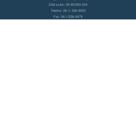
Zöld szám: 06-80/263-244
Telefon: 06-1/ 336-9000
Fax: 06-1/336-9479