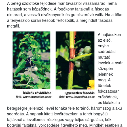
A beteg szőlőtőke fejlődése már tavasztól visszamarad, néha
hajtások sem képződnek. A fogékony fajtáknál a fásodás
elmarad, a vessző elvékonyodik és gumiszerűvé válik. Ha a tőke
a tenyészidő során később fertőződik, a megindult fásodás
megáll.
A hajtásokon
az első,
enyhe
sodródást
mutató
levelek a nyár
közepén
jelennek
meg. A
tünetek
fokozatosan
erősödnek,
és kialakul a
betegségre jellemző, levél fonáka felé történő, háromszög alakú
sodródás. A napnak kitett levélrészeken a fehér bogyójú
fajtáknál a levéllemez részleges vagy teljes sárgulása, kék
bogyójú fajtáknál vörösödése figyelhető meg. Mindkét esetben a