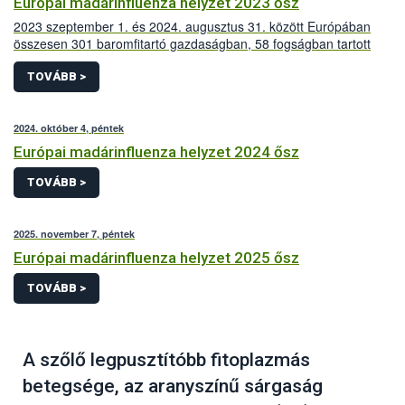
Európai madárinfluenza helyzet 2023 ősz
2023 szeptember 1. és 2024. augusztus 31. között Európában
összesen 301 baromfitartó gazdaságban, 58 fogságban tartott
madarakat tartó létesítményben és 1.700 vadmadárból mutatták
ki a szakemberek a magas patogenitású madárinfluenza vírusát.
TOVÁBB >
2024. október 4, péntek
Európai madárinfluenza helyzet 2024 ősz
TOVÁBB >
2025. november 7, péntek
Európai madárinfluenza helyzet 2025 ősz
TOVÁBB >
A szőlő legpusztítóbb fitoplazmás
betegsége, az aranyszínű sárgaság